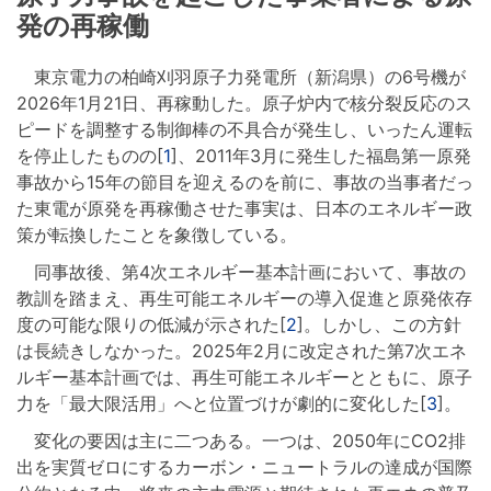
発の再稼働
東京電力の柏崎刈羽原子力発電所（新潟県）の6号機が
2026年1月21日、再稼動した。原子炉内で核分裂反応のス
ピードを調整する制御棒の不具合が発生し、いったん運転
を停止したものの[
1
]、2011年3月に発生した福島第一原発
事故から15年の節目を迎えるのを前に、事故の当事者だっ
た東電が原発を再稼働させた事実は、日本のエネルギー政
策が転換したことを象徴している。
同事故後、第4次エネルギー基本計画において、事故の
教訓を踏まえ、再生可能エネルギーの導入促進と原発依存
度の可能な限りの低減が示された[
2
]。しかし、この方針
は長続きしなかった。2025年2月に改定された第7次エネ
ルギー基本計画では、再生可能エネルギーとともに、原子
力を「最大限活用」へと位置づけが劇的に変化した[
3
]。
変化の要因は主に二つある。一つは、2050年にCO2排
出を実質ゼロにするカーボン・ニュートラルの達成が国際