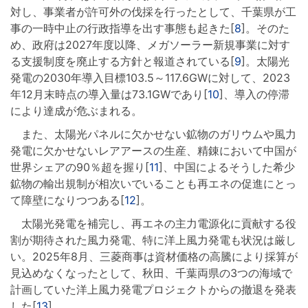
対し、事業者が許可外の伐採を行ったとして、千葉県が工
事の一時中止の行政指導を出す事態も起きた[
8
]。そのた
め、政府は2027年度以降、メガソーラー新規事業に対す
る支援制度を廃止する方針と報道されている[
9
]。太陽光
発電の2030年導入目標103.5～117.6GWに対して、2023
年12月末時点の導入量は73.1GWであり[
10
]、導入の停滞
により達成が危ぶまれる。
また、太陽光パネルに欠かせない鉱物のガリウムや風力
発電に欠かせないレアアースの生産、精錬において中国が
世界シェアの90％超を握り[
11
]、中国によるそうした希少
鉱物の輸出規制が相次いでいることも再エネの促進にとっ
て障壁になりつつある[
12
]。
太陽光発電を補完し、再エネの主力電源化に貢献する役
割が期待された風力発電、特に洋上風力発電も状況は厳し
い。2025年8月、三菱商事は資材価格の高騰により採算が
見込めなくなったとして、秋田、千葉両県の3つの海域で
計画していた洋上風力発電プロジェクトからの撤退を発表
した[
13
]。