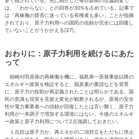
多く残されている。先に紹介した毎日新聞の世論調査で
は、「わからない」との回答が30%を占めている。記事で
は「再稼働の賛否に迷っている有権者も多い」ことが指摘
されており、原子力利用への国民の信頼が完全には回復し
ていないことがうかがえる[
27
]。
おわりに：原子力利用を続けるにあた
って
柏崎刈羽原発の再稼働を機に、福島第一原発事故以降の
エネルギー政策を検証すると、脱炭素の要請などを背景
に、原子力の役割が再定義されたことは明らかである。国
民の意識も現実を見据え変化が観察されるが、原発の安全
性や電力事業者への信頼が回復したとは言い難く、原子力
利用が一本調子で増加する環境にはない。今後のエネルギ
ー政策と原子力利用について2点強調しておきたい。
１点目は原子力か、再エネかの二項対立をただちに停止