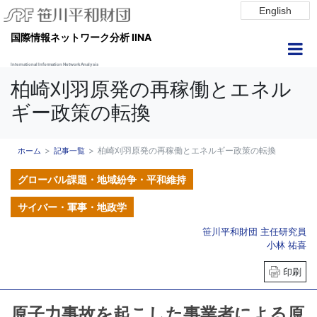
English
国際情報ネットワーク分析 IINA
International Information Network Analysis
柏崎刈羽原発の再稼働とエネル
ギー政策の転換
柏崎刈羽原発の再稼働とエネルギー政策の転換
ホーム
記事一覧
グローバル課題・地域紛争・平和維持
サイバー・軍事・地政学
笹川平和財団 主任研究員
小林 祐喜
印刷
原子力事故を起こした事業者による原