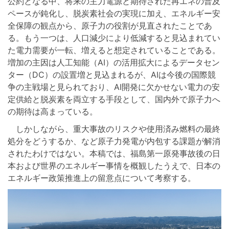
公約となる中、将来の主力電源と期待された再エネの普及
ペースが鈍化し、脱炭素社会の実現に加え、エネルギー安
全保障の観点から、原子力の役割が見直されたことであ
る。もう一つは、人口減少により低減すると見込まれてい
た電力需要が一転、増えると想定されていることである。
増加の主因は人工知能（AI）の活用拡大によるデータセン
ター（DC）の設置増と見込まれるが、AIは今後の国際競
争の主戦場と見られており、AI開発に欠かせない電力の安
定供給と脱炭素を両立する手段として、国内外で原子力へ
の期待は高まっている。
しかしながら、重大事故のリスクや使用済み燃料の最終
処分をどうするか、など原子力発電が内包する課題が解消
されたわけではない。本稿では、福島第一原発事故後の日
本および世界のエネルギー事情を概観したうえで、日本の
エネルギー政策推進上の留意点について考察する。