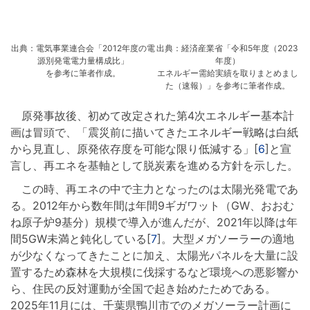
出典：電気事業連合会「2012年度の電
出典：経済産業省「令和5年度（2023
源別発電電力量構成比」
年度）
を参考に筆者作成。
エネルギー需給実績を取りまとめまし
た（速報）」を参考に筆者作成。
原発事故後、初めて改定された第4次エネルギー基本計
画は冒頭で、「震災前に描いてきたエネルギー戦略は白紙
から見直し、原発依存度を可能な限り低減する」[
6
]と宣
言し、再エネを基軸として脱炭素を進める方針を示した。
この時、再エネの中で主力となったのは太陽光発電であ
る。2012年から数年間は年間9ギガワット（GW、おおむ
ね原子炉9基分）規模で導入が進んだが、2021年以降は年
間5GW未満と鈍化している[
7
]。大型メガソーラーの適地
が少なくなってきたことに加え、太陽光パネルを大量に設
置するため森林を大規模に伐採するなど環境への悪影響か
ら、住民の反対運動が全国で起き始めたためである。
2025年11月には、千葉県鴨川市でのメガソーラー計画に