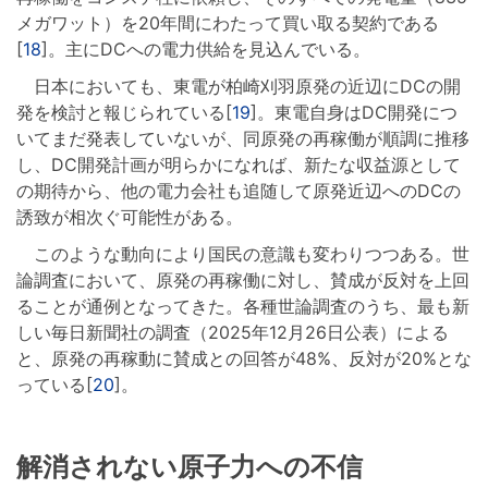
メガワット）を20年間にわたって買い取る契約である
[
18
]。主にDCへの電力供給を見込んでいる。
日本においても、東電が柏崎刈羽原発の近辺にDCの開
発を検討と報じられている[
19
]。東電自身はDC開発につ
いてまだ発表していないが、同原発の再稼働が順調に推移
し、DC開発計画が明らかになれば、新たな収益源として
の期待から、他の電力会社も追随して原発近辺へのDCの
誘致が相次ぐ可能性がある。
このような動向により国民の意識も変わりつつある。世
論調査において、原発の再稼働に対し、賛成が反対を上回
ることが通例となってきた。各種世論調査のうち、最も新
しい毎日新聞社の調査（2025年12月26日公表）による
と、原発の再稼動に賛成との回答が48%、反対が20%とな
っている[
20
]。
解消されない原子力への不信