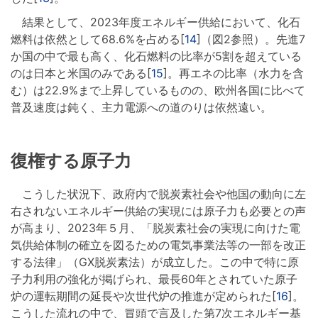
結果として、2023年度エネルギー供給において、化石
燃料は依然として68.6%を占める[
14
]（図2参照）。先進7
か国の中で最も高く、化石燃料の比率が5割を超えている
のは日本と米国のみである[
15
]。再エネの比率（水力を含
む）は22.9%まで上昇しているものの、欧州各国に比べて
普及速度は鈍く、主力電源への道のりは依然遠い。
復権する原子力
こうした状況下、政府内で脱炭素社会や他国の動向に左
右されないエネルギー供給の実現には原子力も必要との声
が高まり、2023年５月、「脱炭素社会の実現に向けた電
気供給体制の確立を図るための電気事業法等の一部を改正
する法律」（GX脱炭素法）が成立した。この中で特に原
子力利用の強化が掲げられ、最長60年とされていた原子
炉の運転期間の延長や次世代炉の推進が定められた[
16
]。
こうした流れの中で、冒頭で言及した第7次エネルギー基