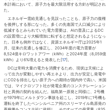
本計画において、原子力を最大限活用する方針が明記され
た。
エネルギー需給見通しを見誤ったことも、原子力の復権
を後押しする形になった。多くの先進国で人口減少により
低減するとみられていた電力需要は、AIの普及によるDC
の設置増により大幅増加に転ずると想定されるようになっ
た。日本も例外ではなく、資源エネルギー庁は2025年1
月、従来の見通しを修正し、2034年度の電力需要が
8,524億キロワットアワー（kWh）と2024年度（8,059億
kWh）より6%増えると発表した[
17
]。
DCは常時大量の電力を消費するため、現状は天候によ
って出力が変動しやすい再エネより、出力が安定し発電中
にCO2を排出しない原子力への期待が国内外で高い。米国
では、マイクロソフト社が発電企業のコンステレーション
社と異例の契約を結んだ。福島第一原発と同様に、2号機
が1979年にメルトダウン事故を起こし、2019年に1号機も
運転を終了したペンシルベニア州のスリーマイル島原発の
再稼働をコンステ社に依頼し、そのすべての発電量（835