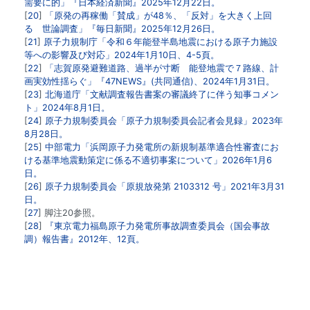
需要に的」『日本経済新聞』2025年12月22日。
20
「原発の再稼働「賛成」が48％、「反対」を大きく上回
る 世論調査」『毎日新聞』2025年12月26日。
21
原子力規制庁「令和６年能登半島地震における原子力施設
等への影響及び対応」2024年1月10日、4-5頁。
22
「志賀原発避難道路、過半が寸断 能登地震で７路線、計
画実効性揺らぐ」『47NEWS』(共同通信)、2024年1月31日。
23
北海道庁「文献調査報告書案の審議終了に伴う知事コメン
ト」2024年8月1日。
24
原子力規制委員会「原子力規制委員会記者会見録」2023年
8月28日。
25
中部電力「浜岡原子力発電所の新規制基準適合性審査にお
ける基準地震動策定に係る不適切事案について」2026年1月6
日。
26
原子力規制委員会「原規放発第 2103312 号」2021年3月31
日。
27
脚注20参照。
28
『東京電力福島原子力発電所事故調查委員会（国会事故
調）報告書』2012年、12頁。