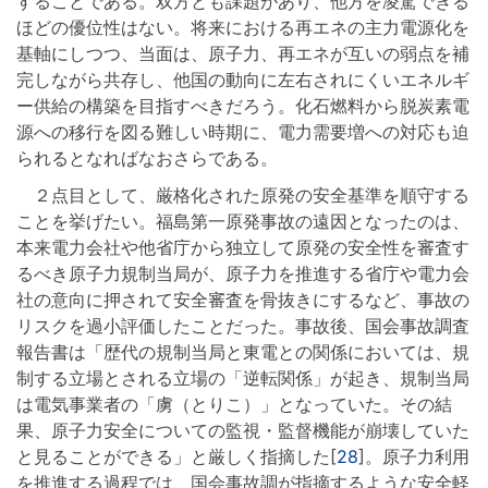
することである。双方とも課題があり、他方を凌駕できる
ほどの優位性はない。将来における再エネの主力電源化を
基軸にしつつ、当面は、原子力、再エネが互いの弱点を補
完しながら共存し、他国の動向に左右されにくいエネルギ
ー供給の構築を目指すべきだろう。化石燃料から脱炭素電
源への移行を図る難しい時期に、電力需要増への対応も迫
られるとなればなおさらである。
２点目として、厳格化された原発の安全基準を順守する
ことを挙げたい。福島第一原発事故の遠因となったのは、
本来電力会社や他省庁から独立して原発の安全性を審査す
るべき原子力規制当局が、原子力を推進する省庁や電力会
社の意向に押されて安全審査を骨抜きにするなど、事故の
リスクを過小評価したことだった。事故後、国会事故調査
報告書は「歴代の規制当局と東電との関係においては、規
制する立場とされる立場の「逆転関係」が起き、規制当局
は電気事業者の「虜（とりこ）」となっていた。その結
果、原子力安全についての監視・監督機能が崩壊していた
と見ることができる」と厳しく指摘した[
28
]。原子力利用
を推進する過程では、国会事故調が指摘するような安全軽