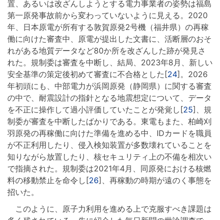
置、あるいは改ざんしようとする電力事業者の姿勢は福島
第一原発事故前から変わっていないように見える。2020
年、日本原電が所有する敦賀原発2号機（福井県）の再稼
働に向けた審査中、原電が提出した文書に、活断層のおそ
れがある地質データなど80か所を改ざんした跡が発見さ
れた。規制委は審査を中断し、結局、2023年8月、新しい
安全基準の策定後初めて審査に不合格とした[
24
]。2026
年初頭にも、中部電力が浜岡原発（静岡県）に関する審査
の中で、耐震設計の指針となる地震想定について、データ
を不正に操作して過小評価していたことが発覚し[
25
]、規
制委が審査を中断したばかりである。東電もまた、柏崎刈
羽原発の再稼働に向けた準備を進める中、IDカードを職員
が不正利用したり、侵入検知装置が多数壊れていることを
知りながら放置したり、核セキュリティ上の不備を相次い
で指摘された。規制委は2021年4月、同原発における核燃
料の移動禁止を命令し[
26
]、再稼動の時期が遠のく事態を
招いた。
このように、原子力利用を進める上で克服すべき課題は