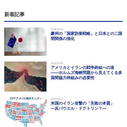
新着記事
2026.08.04
豪州の「国家防衛戦略」と日本との二国
間関係の強化
2026.07.29
アメリカとイランの戦争終結への道
――ホルムズ海峡問題から見えてくる多
国間協力枠組みの必要性
2026.07.27
米国のイラン攻撃の「失敗の本質」
―反パウエル・ドクトリン？―