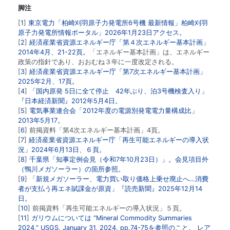
脚注
1
東京電力「柏崎刈羽原子力発電所6号機 最新情報」柏崎刈羽
原子力発電所情報ポータル」2026年1月23日アクセス。
2
経済産業省資源エネルギー庁「第４次エネルギー基本計画」
2014年4月、21-22頁。
「エネルギー基本計画」は、エネルギー
政策の指針であり、おおむね３年に一度改定される。
3
経済産業省資源エネルギー庁「第7次エネルギー基本計画」
2025年2月、17頁。
4
「国内原発 5日に全て停止 42年ぶり、泊3号機検査入り」
『日本経済新聞』2012年5月4日。
5
電気事業連合会「2012年度の電源別発電電力量構成比」
2013年5月17。
6
前掲資料「第4次エネルギー基本計画」4頁。
7
経済産業省資源エネルギー庁「再生可能エネルギーの導入状
況」2024年6月13日、６頁。
8
千葉県「知事定例会見（令和7年10月23日）」。会見項目外
（鴨川メガソーラー）の箇所参照。
9
「新規メガソーラー、電力買い取り価格上乗せ廃止へ…消費
者が支払う再エネ賦課金が原資」『読売新聞』2025年12月14
日。
10
前掲資料「再生可能エネルギーの導入状況」５頁。
11
ガリウムについては “Mineral Commodity Summaries
2024,” USGS, January 31, 2024, pp.74-75を参照のこと。
レア