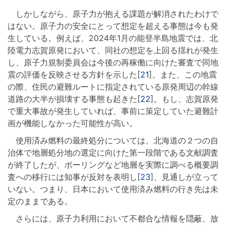
しかしながら、原子力が抱える課題が解消されたわけで
はない。原子力の安全にとって想定を超える事態は今も発
生している。例えば、2024年1月の能登半島地震では、北
陸電力志賀原発において、同社の想定を上回る揺れが発生
し、原子力規制委員会は今後の再稼働に向けた審査で同地
震の評価を反映させる方針を示した[
21
]。また、この地震
の際、住民の避難ルートに指定されている原発周辺の幹線
道路の大半が損壊する事態も起きた[
22
]。もし、志賀原発
で重大事故が発生していれば、事前に策定していた避難計
画が機能しなかった可能性が高い。
使用済み燃料の最終処分については、北海道の２つの自
治体で地層処分地の選定に向けた第一段階である文献調査
が終了したが、ボーリングなど地層を実際に調べる概要調
査への移行には知事が反対を表明し[
23
]、見通しが立って
いない。つまり、日本において使用済み燃料の行き先は未
定のままである。
さらには、原子力利用において不都合な情報を隠蔽、放