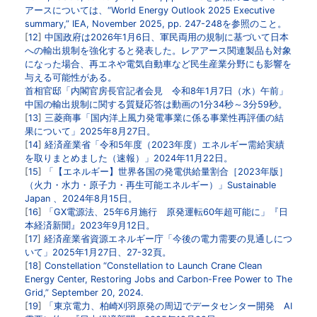
アースについては、“World Energy Outlook 2025 Executive
summary,” IEA, November 2025, pp. 247-248を参照のこと。
12
中国政府は2026年1月6日、軍民両用の規制に基づいて日本
への輸出規制を強化すると発表した。レアアース関連製品も対象
になった場合、再エネや電気自動車など民生産業分野にも影響を
与える可能性がある。
首相官邸「内閣官房長官記者会見 令和8年1月7日（水）午前」
中国の輸出規制に関する質疑応答は動画の1分34秒～3分59秒。
13
三菱商事「国内洋上風力発電事業に係る事業性再評価の結
果について」2025年8月27日。
14
経済産業省「令和5年度（2023年度）エネルギー需給実績
を取りまとめました（速報）」2024年11月22日。
15
「【エネルギー】世界各国の発電供給量割合［2023年版］
（火力・水力・原子力・再生可能エネルギー）」Sustainable
Japan 、2024年8月15日。
16
「GX電源法、25年6月施行 原発運転60年超可能に」『日
本経済新聞』2023年9月12日。
17
経済産業省資源エネルギー庁「今後の電力需要の見通しにつ
いて」2025年1月27日、27-32頁。
18
Constellation “Constellation to Launch Crane Clean
Energy Center, Restoring Jobs and Carbon-Free Power to The
Grid,” September 20, 2024.
19
「東京電力、柏崎刈羽原発の周辺でデータセンター開発 AI