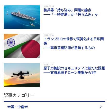
2026.07.23
核兵器「持ち込み」問題の論点
――「一時寄港」か「持ち込み」か
2026.07.16
トランプ2.0の世界で実質化する日印関
係
――高市首相訪印が意味するもの
2026.07.14
原子力施設のセキュリティに新たな課題
――玄海原発ドローン事案から1年
記事カテゴリー
米国・中南米