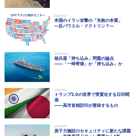
2026.07.27
米国のイラン攻撃の「失敗の本質」
―反パウエル・ドクトリン？―
2026.07.23
核兵器「持ち込み」問題の論点
――「一時寄港」か「持ち込み」か
2026.07.16
トランプ2.0の世界で実質化する日印関
係
――高市首相訪印が意味するもの
2026.07.14
原子力施設のセキュリティに新たな課題