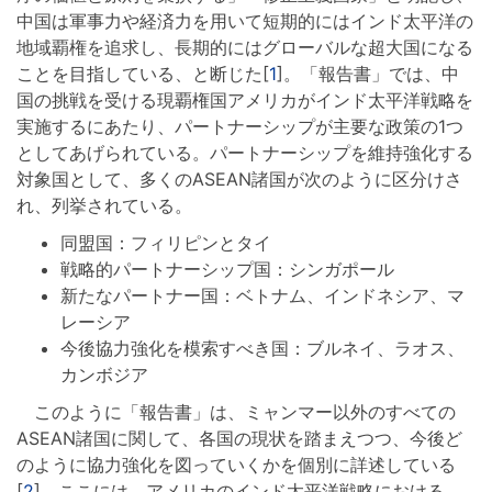
中国は軍事力や経済力を用いて短期的にはインド太平洋の
地域覇権を追求し、長期的にはグローバルな超大国になる
ことを目指している、と断じた[
1
]。「報告書」では、中
国の挑戦を受ける現覇権国アメリカがインド太平洋戦略を
実施するにあたり、パートナーシップが主要な政策の1つ
としてあげられている。パートナーシップを維持強化する
対象国として、多くのASEAN諸国が次のように区分けさ
れ、列挙されている。
同盟国：フィリピンとタイ
戦略的パートナーシップ国：シンガポール
新たなパートナー国：ベトナム、インドネシア、マ
レーシア
今後協力強化を模索すべき国：ブルネイ、ラオス、
カンボジア
このように「報告書」は、ミャンマー以外のすべての
ASEAN諸国に関して、各国の現状を踏まえつつ、今後ど
のように協力強化を図っていくかを個別に詳述している
[
2
]。ここには、アメリカのインド太平洋戦略における