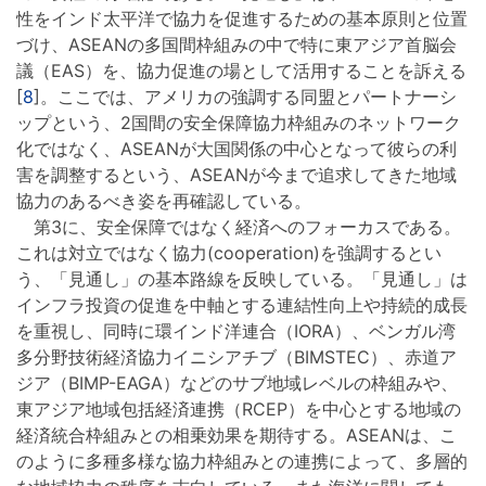
性をインド太平洋で協力を促進するための基本原則と位置
づけ、ASEANの多国間枠組みの中で特に東アジア首脳会
議（EAS）を、協力促進の場として活用することを訴える
[
8
]。ここでは、アメリカの強調する同盟とパートナーシ
ップという、2国間の安全保障協力枠組みのネットワーク
化ではなく、ASEANが大国関係の中心となって彼らの利
害を調整するという、ASEANが今まで追求してきた地域
協力のあるべき姿を再確認している。
第3に、安全保障ではなく経済へのフォーカスである。
これは対立ではなく協力(cooperation)を強調するとい
う、「見通し」の基本路線を反映している。「見通し」は
インフラ投資の促進を中軸とする連結性向上や持続的成長
を重視し、同時に環インド洋連合（IORA）、ベンガル湾
多分野技術経済協力イニシアチブ（BIMSTEC）、赤道ア
ジア（BIMP-EAGA）などのサブ地域レベルの枠組みや、
東アジア地域包括経済連携（RCEP）を中心とする地域の
経済統合枠組みとの相乗効果を期待する。ASEANは、こ
のように多種多様な協力枠組みとの連携によって、多層的