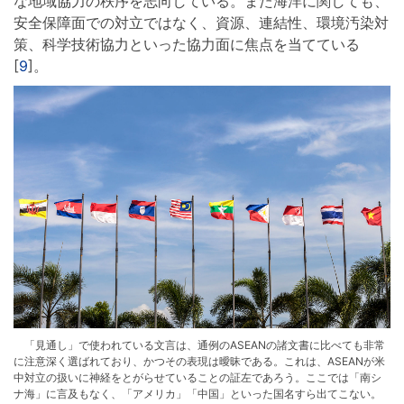
な地域協力の秩序を志向している。また海洋に関しても、
安全保障面での対立ではなく、資源、連結性、環境汚染対
策、科学技術協力といった協力面に焦点を当てている
[
9
]。
「見通し」で使われている文言は、通例のASEANの諸文書に比べても非常
に注意深く選ばれており、かつその表現は曖昧である。これは、ASEANが米
中対立の扱いに神経をとがらせていることの証左であろう。ここでは「南シ
ナ海」に言及もなく、「アメリカ」「中国」といった国名すら出てこない。