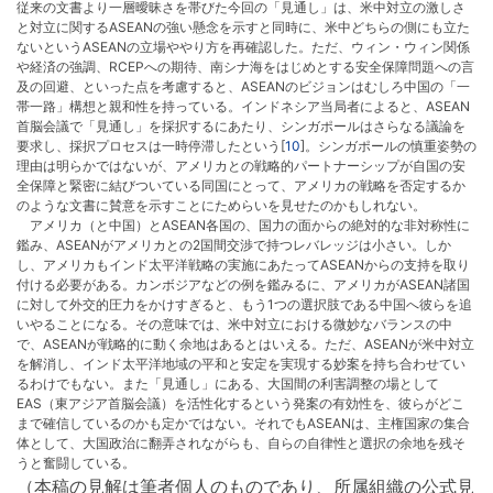
従来の文書より一層曖昧さを帯びた今回の「見通し」は、米中対立の激しさ
と対立に関するASEANの強い懸念を示すと同時に、米中どちらの側にも立た
ないというASEANの立場ややり方を再確認した。ただ、ウィン・ウィン関係
や経済の強調、RCEPへの期待、南シナ海をはじめとする安全保障問題への言
及の回避、といった点を考慮すると、ASEANのビジョンはむしろ中国の「一
帯一路」構想と親和性を持っている。インドネシア当局者によると、ASEAN
首脳会議で「見通し」を採択するにあたり、シンガポールはさらなる議論を
要求し、採択プロセスは一時停滞したという[
10
]。シンガポールの慎重姿勢の
理由は明らかではないが、アメリカとの戦略的パートナーシップが自国の安
全保障と緊密に結びついている同国にとって、アメリカの戦略を否定するか
のような文書に賛意を示すことにためらいを見せたのかもしれない。
アメリカ（と中国）とASEAN各国の、国力の面からの絶対的な非対称性に
鑑み、ASEANがアメリカとの2国間交渉で持つレバレッジは小さい。しか
し、アメリカもインド太平洋戦略の実施にあたってASEANからの支持を取り
付ける必要がある。カンボジアなどの例を鑑みるに、アメリカがASEAN諸国
に対して外交的圧力をかけすぎると、もう1つの選択肢である中国へ彼らを追
いやることになる。その意味では、米中対立における微妙なバランスの中
で、ASEANが戦略的に動く余地はあるとはいえる。ただ、ASEANが米中対立
を解消し、インド太平洋地域の平和と安定を実現する妙案を持ち合わせてい
るわけでもない。また「見通し」にある、大国間の利害調整の場として
EAS（東アジア首脳会議）を活性化するという発案の有効性を、彼らがどこ
まで確信しているのかも定かではない。それでもASEANは、主権国家の集合
体として、大国政治に翻弄されながらも、自らの自律性と選択の余地を残そ
うと奮闘している。
（本稿の見解は筆者個人のものであり、所属組織の公式見