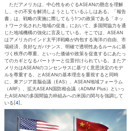
ただアメリカは、中心性をめぐるASEANの懸念を理解
し、その不安を解消しようとしているふしはある。「報告
書」は、戦略の実施に際してもう1つの政策である「ネッ
トワーク化された地域の促進」において、多国間協力を通
じた地域機構の強化に言及している。そこでは、ASEAN
はアメリカのインド太平洋戦略が内包する海洋の自由、市
場経済、良好なガバナンス、明確で透明性あるルールに基
づく秩序の尊重、といった価値や政策を促進するにあたっ
てのカギとなるパートナーと位置付けられている。またア
メリカはASEANのコンセンサスに基づく意思決定のモデ
ルを尊重する、とASEANの基本理念を重視すると同時
に、東アジア首脳会議（EAS）、ASEAN地域フォーラム
（ARF）、拡大ASEAN国防相会議（ADMM Plus）といっ
たASEANの多国間協力枠組みへの米国の関与を強調して
いる[
4
]。