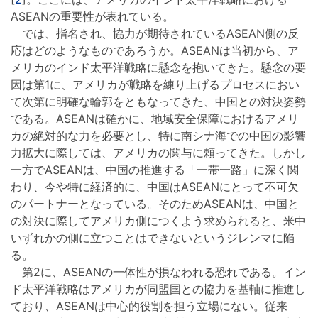
ASEANの重要性が表れている。
では、指名され、協力が期待されているASEAN側の反
応はどのようなものであろうか。ASEANは当初から、ア
メリカのインド太平洋戦略に懸念を抱いてきた。懸念の要
因は第1に、アメリカが戦略を練り上げるプロセスにおい
て次第に明確な輪郭をともなってきた、中国との対決姿勢
である。ASEANは確かに、地域安全保障におけるアメリ
カの絶対的な力を必要とし、特に南シナ海での中国の影響
力拡大に際しては、アメリカの関与に頼ってきた。しかし
一方でASEANは、中国の推進する「一帯一路」に深く関
わり、今や特に経済的に、中国はASEANにとって不可欠
のパートナーとなっている。そのためASEANは、中国と
の対決に際してアメリカ側につくよう求められると、米中
いずれかの側に立つことはできないというジレンマに陥
る。
第2に、ASEANの一体性が損なわれる恐れである。イン
ド太平洋戦略はアメリカが同盟国との協力を基軸に推進し
ており、ASEANは中心的役割を担う立場にない。従来