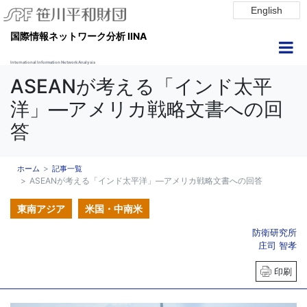
English
国際情報ネットワーク分析 IINA
International Information Network Analysis
ASEANが考える「インド太平
洋」―アメリカ戦略文書への回
答
ホーム
記事一覧
ASEANが考える「インド太平洋」―アメリカ戦略文書への回答
東南アジア
米国・中南米
防衛研究所
庄司 智孝
印刷