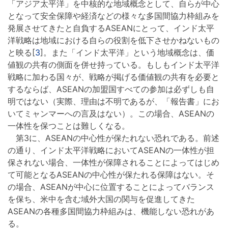
「アジア太平洋」を中核的な地域概念として、自らが中心
となって安全保障や経済などの様々な多国間協力枠組みを
発展させてきたと自負するASEANにとって、インド太平
洋戦略は地域における自らの役割を低下させかねないもの
と映る[
3
]。また「インド太平洋」という地域概念は、価
値観の共有の側面を併せ持っている。もしもインド太平洋
戦略に加わる国々が、戦略が掲げる価値観の共有を必要と
するならば、ASEANの加盟国すべての参加は必ずしも自
明ではない（実際、理由は不明であるが、「報告書」にお
いてミャンマーへの言及はない）。この場合、ASEANの
一体性を保つことは難しくなる。
第3に、ASEANの中心性が保たれない恐れである。前述
の通り、インド太平洋戦略においてASEANの一体性が担
保されない場合、一体性が保障されることによってはじめ
て可能となるASEANの中心性が保たれる保障はない。そ
の場合、ASEANが中心に位置することによってバランス
を保ち、米中を含む域外大国の関与を促進してきた
ASEANの各種多国間協力枠組みは、機能しない恐れがあ
る。