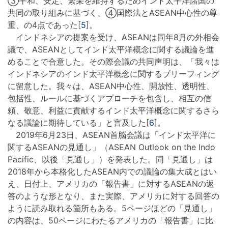
③平和、安定、繁栄を維持するためインド太平洋諸国の
共同の取り組みに基づく、④国際法とASEAN中心性の尊
重、の4点であった[
5
]。
インドネシアの提案を受け、ASEANは同年8月の外相会
議で、ASEANとしてインド太平洋概念に関する議論を進
めることで合意した。その際会議の共同声明は、「我々は
インドネシアのインド太平洋概念に関するブリーフィング
に留意した。我々は、ASEAN中心性、開放性、透明性、
包括性、ルールに基づくアプローチを包含し、相互の信
頼、敬意、利益に貢献するインド太平洋概念に関するさら
なる議論に期待している」と言及した[
6
]。
2019年6月23日、ASEAN首脳会議は「インド太平洋に
関するASEANの見通し」（ASEAN Outlook on the Indo
Pacific、以後「見通し」）を発表した。同「見通し」は
2018年から本格化したASEAN内での議論の集大成とはい
え、日付上、アメリカの「報告書」に対するASEANの返
答のような形となり、また実際、アメリカに対する回答の
ように読み取れる箇所もある。5ページほどの「見通し」
の内容は、50ページにわたるアメリカの「報告書」に比