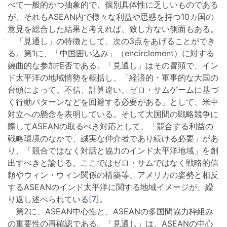
べて一般的かつ抽象的で、個別具体性に乏しいものである
が、それもASEAN内で様々な利益や思惑を持つ10カ国の
意見を総合した結果と考えれば、致し方ない側面もある。
「見通し」の特徴として、次の3点をあげることができ
る。第1に、「中国囲い込み」（encirclement）に対する
婉曲的な参加拒否である。「見通し」はその冒頭で、イン
ド太平洋の地域情勢を概括し、「経済的・軍事的な大国の
台頭によって、不信、計算違い、ゼロ・サムゲームに基づ
く行動パターンなどを回避する必要がある」として、米中
対立への懸念を表明している。そして大国間の戦略競争に
際してASEANの取るべき対応として、「競合する利益の
戦略環境のなかで、誠実な仲介者であり続ける必要」があ
り、「競合ではなく対話と協力のインド太平洋地域」を創
出すべきと論じる。ここではゼロ・サムではなく戦略的信
頼やウィン・ウィン関係の構築等、アメリカの姿勢と相反
するASEANのインド太平洋に関する地域イメージが、繰
り返し述べられている[
7
]。
第2に、ASEAN中心性と、ASEANの多国間協力枠組み
の重要性の再確認である。「見通し」は、ASEANの中心