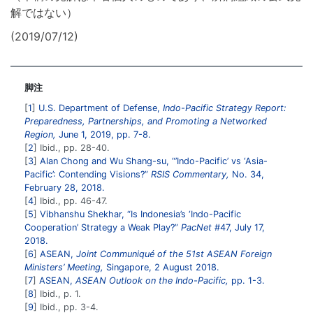
解ではない）
(2019/07/12)
脚注
1
U.S. Department of Defense,
Indo-Pacific Strategy Report:
Preparedness, Partnerships, and Promoting a Networked
Region,
June 1, 2019, pp. 7-8.
2
Ibid., pp. 28-40.
3
Alan Chong and Wu Shang-su, “’Indo-Pacific’ vs ‘Asia-
Pacific’: Contending Visions?”
RSIS Commentary,
No. 34,
February 28, 2018.
4
Ibid., pp. 46-47.
5
Vibhanshu Shekhar, “Is Indonesia’s ‘Indo-Pacific
Cooperation’ Strategy a Weak Play?”
PacNet
#47, July 17,
2018.
6
ASEAN,
Joint Communiqué of the 51st ASEAN Foreign
Ministers’ Meeting,
Singapore, 2 August 2018.
7
ASEAN,
ASEAN Outlook on the Indo-Pacific,
pp. 1-3.
8
Ibid., p. 1.
9
Ibid., pp. 3-4.