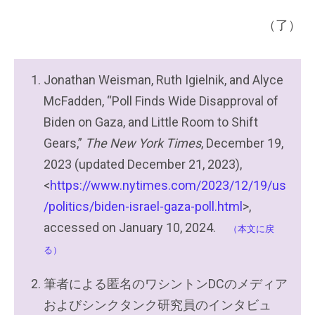
（了）
Jonathan Weisman, Ruth Igielnik, and Alyce
McFadden, “Poll Finds Wide Disapproval of
Biden on Gaza, and Little Room to Shift
Gears,”
The New York Times
, December 19,
2023 (updated December 21, 2023),
<
https://www.nytimes.com/2023/12/19/us
/politics/biden-israel-gaza-poll.html
>,
accessed on January 10, 2024.
（本文に戻
る）
筆者による匿名のワシントンDCのメディア
およびシンクタンク研究員のインタビュ