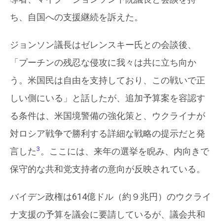
ち、自国への支援継続を訴えた。
ジョンソン議長はゼレンスキー氏との会談後、
「プーチンの残忍な侵攻に我々は共に立ち向か
う。米国民は自由を支持しており、この戦いで正
しい側にいる」と話したが、追加予算案を容認す
る条件は、米国境警備の強化策と、ウクライナが
対ロシア戦争で勝利する詳細な戦略の提示だと発
3
言した
。ここには、来年の選挙を睨み、内向きで
保守的な共和党支持者の意向が反映されている。
バイデン政権は614億ドル（約９兆円）のウクライ
ナ支援の予算を議会に要請しているが、議会共和