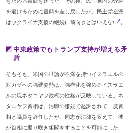
を求める書簡を送った。その後、民主党内の分裂
を避けるために書簡を差し戻したが、民主党左派
8
はウクライナ支援の継続に前向きとはいえない
。
中東政策でもトランプ支持が増える矛
盾
そもそも、米国の世論が不満を持つイスラエルの
対ガザへの強硬姿勢は、強権化を強めるイスラエ
ルの現ネタニヤフ政権の性格が反映している。ネ
タニヤフ首相は、汚職の嫌疑で起訴されて一度首
相と議員を辞任したが、同志が法律を変えて、彼
が首相に返り咲き組閣をすることを可能にした。