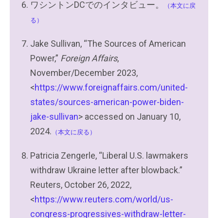
ワシントンDCでのインタビュー。
（本文に戻
る）
Jake Sullivan, “The Sources of American
Power,”
Foreign Affairs
,
November/December 2023,
<
https://www.foreignaffairs.com/united-
states/sources-american-power-biden-
jake-sullivan
> accessed on January 10,
2024.
（本文に戻る）
Patricia Zengerle, “Liberal U.S. lawmakers
withdraw Ukraine letter after blowback.”
Reuters, October 26, 2022,
<
https://www.reuters.com/world/us-
congress-progressives-withdraw-letter-