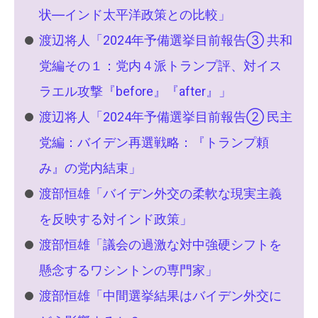
状―インド太平洋政策との比較」
渡辺将人「2024年予備選挙目前報告③ 共和
党編その１：党内４派トランプ評、対イス
ラエル攻撃『before』『after』」
渡辺将人「2024年予備選挙目前報告② 民主
党編：バイデン再選戦略：『トランプ頼
み』の党内結束」
渡部恒雄「バイデン外交の柔軟な現実主義
を反映する対インド政策」
渡部恒雄「議会の過激な対中強硬シフトを
懸念するワシントンの専門家」
渡部恒雄「中間選挙結果はバイデン外交に