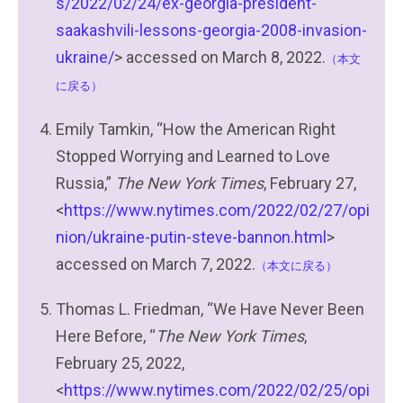
s/2022/02/24/ex-georgia-president-
saakashvili-lessons-georgia-2008-invasion-
ukraine/
> accessed on March 8, 2022.
（本文
に戻る）
Emily Tamkin, “How the American Right
Stopped Worrying and Learned to Love
Russia,”
The New York Times
, February 27,
<
https://www.nytimes.com/2022/02/27/opi
nion/ukraine-putin-steve-bannon.html
>
accessed on March 7, 2022.
（本文に戻る）
Thomas L. Friedman, “We Have Never Been
Here Before, “
The New York Times
,
February 25, 2022,
<
https://www.nytimes.com/2022/02/25/opi