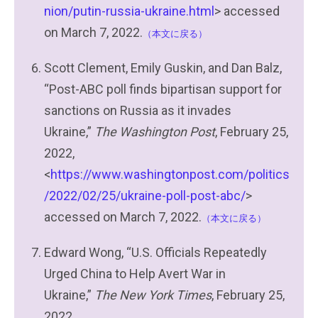
nion/putin-russia-ukraine.html
> accessed
on March 7, 2022.
（本文に戻る）
Scott Clement, Emily Guskin, and Dan Balz,
“Post-ABC poll finds bipartisan support for
sanctions on Russia as it invades
Ukraine,”
The Washington Post
, February 25,
2022,
<
https://www.washingtonpost.com/politics
/2022/02/25/ukraine-poll-post-abc/
>
accessed on March 7, 2022.
（本文に戻る）
Edward Wong, “U.S. Officials Repeatedly
Urged China to Help Avert War in
Ukraine,”
The New York Times
, February 25,
2022,