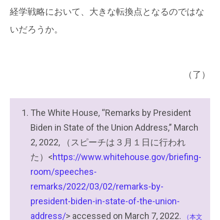
経学戦略において、大きな転換点となるのではな
いだろうか。
（了）
The White House, “Remarks by President
Biden in State of the Union Address,” March
2, 2022, （スピーチは３月１日に行われ
た）<
https://www.whitehouse.gov/briefing-
room/speeches-
remarks/2022/03/02/remarks-by-
president-biden-in-state-of-the-union-
address/
> accessed on March 7, 2022.
（本文