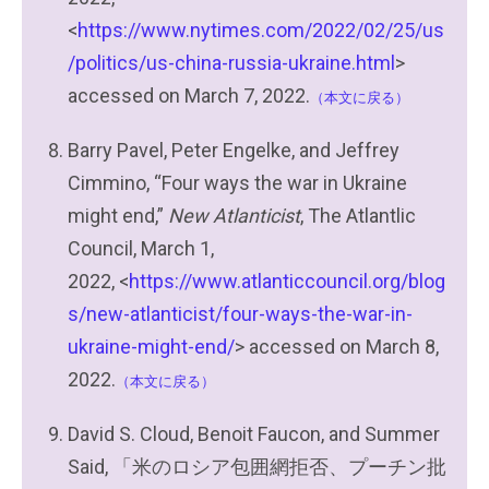
<
https://www.nytimes.com/2022/02/25/us
/politics/us-china-russia-ukraine.html
>
accessed on March 7, 2022.
（本文に戻る）
Barry Pavel, Peter Engelke, and Jeffrey
Cimmino, “Four ways the war in Ukraine
might end,”
New Atlanticist
, The Atlantlic
Council, March 1,
2022, <
https://www.atlanticcouncil.org/blog
s/new-atlanticist/four-ways-the-war-in-
ukraine-might-end/
> accessed on March 8,
2022.
（本文に戻る）
David S. Cloud, Benoit Faucon, and Summer
Said, 「米のロシア包囲網拒否、プーチン批