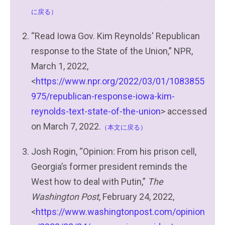
に戻る）
“Read Iowa Gov. Kim Reynolds' Republican
response to the State of the Union,” NPR,
March 1, 2022,
<
https://www.npr.org/2022/03/01/1083855
975/republican-response-iowa-kim-
reynolds-text-state-of-the-union
> accessed
on March 7, 2022.
（本文に戻る）
Josh Rogin, “Opinion: ​​From his prison cell,
Georgia’s former president reminds the
West how to deal with Putin,”
The
Washington Post
, February 24, 2022,
<
https://www.washingtonpost.com/opinion