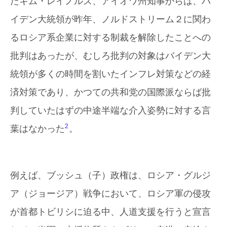
たキム・レイノルズ、アイオワ州知事からは、バ
イデン大統領が昨年、ノルドストリーム２に関わ
るロシア系企業に対する制裁を解除したことへの
批判はあったが、むしろ批判の対象はバイデン大
統領が多くの時間を割いたインフレ対策などの経
済対策であり、かつての共和党の国際派ならば批
判していたはずの中途半端な介入姿勢に対する言
2
葉はなかった
。
例えば、ブッシュ（子）政権は、ロシア・グルジ
ア（ジョージア）戦争において、ロシア軍の侵攻
が首都トビリシに迫る中、人道支援を行うと宣言