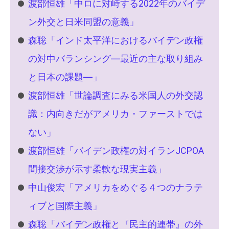
渡部恒雄「中ロに対峙する2022年のバイデ
ン外交と日米同盟の意義」
森聡「インド太平洋におけるバイデン政権
の対中バランシング―最近の主な取り組み
と日本の課題―」
渡部恒雄「世論調査にみる米国人の外交認
識：内向きだがアメリカ・ファーストでは
ない」
渡部恒雄「バイデン政権の対イランJCPOA
間接交渉が示す柔軟な現実主義」
中山俊宏「アメリカをめぐる４つのナラテ
ィブと国際主義」
森聡「バイデン政権と『民主的連帯』の外