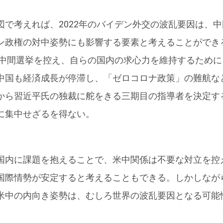
図で考えれば、2022年のバイデン外交の波乱要因は、
ン政権の対中姿勢にも影響する要素と考えることができ
年は中間選挙を控え、自らの国内の求心力を維持するため
中国も経済成長が停滞し、「ゼロコロナ政策」の難航な
から習近平氏の独裁に舵をきる三期目の指導者を決定す
に集中せざるを得ない。
国内に課題を抱えることで、米中関係は不要な対立を控
国際情勢が安定すると考えることもできる。しかしなが
米中の内向き姿勢は、むしろ世界の波乱要因となる可能