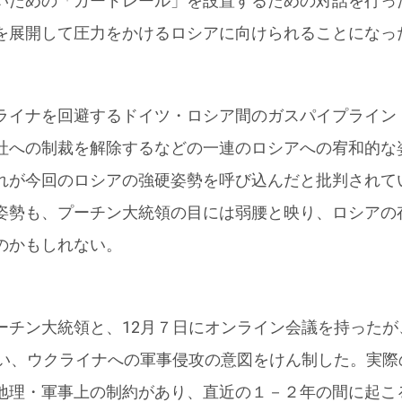
いための「ガードレール」を設置するための対話を行っ
を展開して圧力をかけるロシアに向けられることになっ
ライナを回避するドイツ・ロシア間のガスパイプライン
社への制裁を解除するなどの一連のロシアへの宥和的な
れが今回のロシアの強硬姿勢を呼び込んだと批判されて
姿勢も、プーチン大統領の目には弱腰と映り、ロシアの
のかもしれない。
ーチン大統領と、12月７日にオンライン会議を持ったが
行い、ウクライナへの軍事侵攻の意図をけん制した。実際
地理・軍事上の制約があり、直近の１－２年の間に起こ