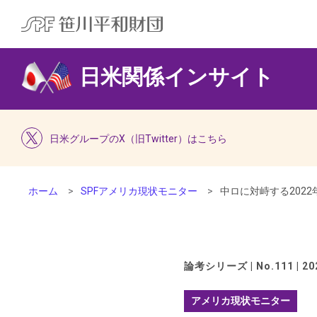
日米関係インサイト
日米グループのX（旧Twitter）はこちら
ホーム
SPFアメリカ現状モニター
中ロに対峙する202
論考シリーズ | No.111 | 202
アメリカ現状モニター