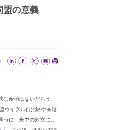
同盟の意義
る
挟む余地はないだろう。
新疆ウイグル自治区や香港
同時に、米中の対立によ
1