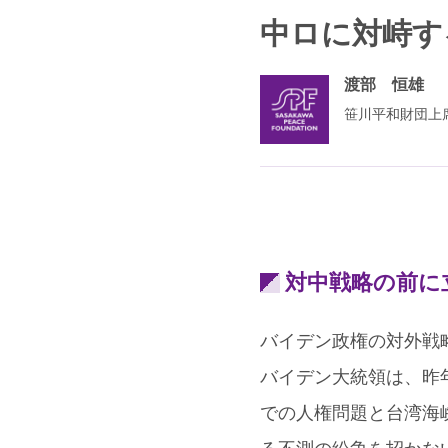
中ロに対峙す
渡部 恒雄
笹川平和財団上
対中戦略の前に
バイデン政権の対外戦
バイデン大統領は、昨
での人権問題と台湾海