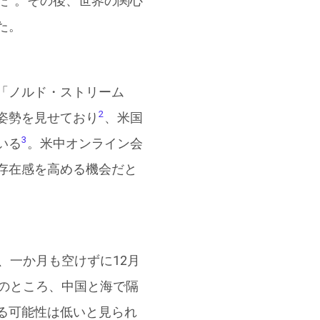
た
。その後、世界の関心
た。
「ノルド・ストリーム
2
姿勢を見せており
、米国
3
いる
。米中オンライン会
存在感を高める機会だと
、一か月も空けずに12月
のところ、中国と海で隔
る可能性は低いと見られ