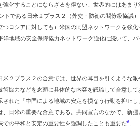
を強化することにならざるを得ない。世界的にはあまり
イベントである日米２プラス２（外交・防衛の閣僚級協議
立つロシアに対しても）米国の同盟ネットワークを強化す
ド太平洋地域の安全保障協力ネットワーク強化に続いて、
日米２プラス２の合意では、世界の耳目を引くような派
技術協力などを念頭に具体的な内容を議論して合意して
示された「中国による地域の安定を損なう行動を抑止し
は、日米の重要な合意である。共同宣言のなかで、新彊
6
峡での平和と安定の重要性を強調したことも重要だ
。