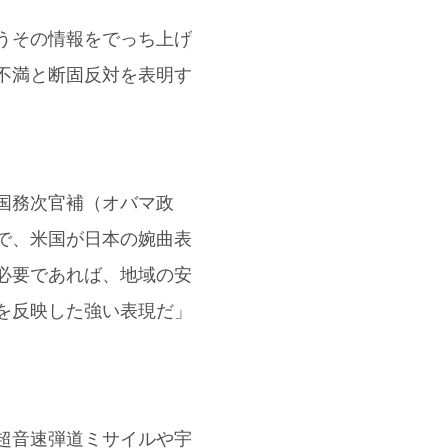
うその情報をでっち上げ
不満と断固反対を表明す
国務次官補（オバマ政
で、米国が日本の婉曲表
必要であれば、地域の安
を反映した強い表現だ」
超音速弾道ミサイルや宇