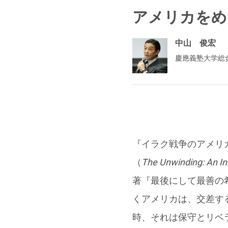
アメリカをめ
中山 俊宏
慶應義塾大学総
『イラク戦争のアメリ
（
The Unwinding: An In
著『最後にして最善の希望（Las
くアメリカは、交差す
時、それは保守とリベ