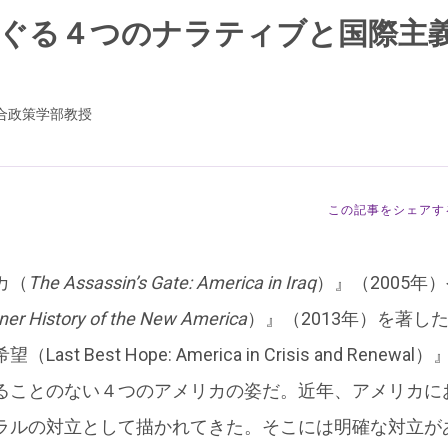
ぐる４つのナラティブと国際主
合政策学部教授
この記事をシェアす
カ（
The Assassin’s Gate: America in Iraq
）』（2005年
ner History of the New America
）』（2013年）を著し
t Best Hope: America in Crisis and Rene
ることのない４つのアメリカの姿だ。近年、アメリカに
ラルの対立として描かれてきた。そこには明確な対立が