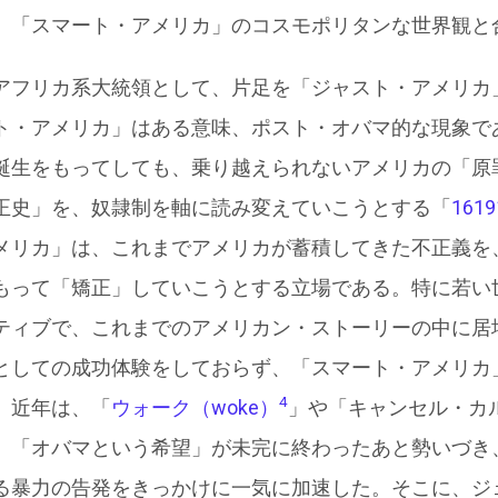
、「スマート・アメリカ」のコスモポリタンな世界観と
アフリカ系大統領として、片足を「ジャスト・アメリカ
ト・アメリカ」はある意味、ポスト・オバマ的な現象で
誕生をもってしても、乗り越えられないアメリカの「原
正史」を、奴隷制を軸に読み変えていこうとする「
16
メリカ」は、これまでアメリカが蓄積してきた不正義を
もって「矯正」していこうとする立場である。特に若い
ティブで、これまでのアメリカン・ストーリーの中に居
としての成功体験をしておらず、「スマート・アメリカ
4
。近年は、「
ウォーク（woke）
」や「キャンセル・カ
。「オバマという希望」が未完に終わったあと勢いづき
る暴力の告発をきっかけに一気に加速した。そこに、ジ