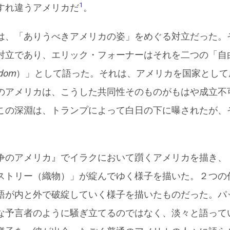
1
すれ違うアメリカだ
。
は、「ありうべきアメリカの姿」をめぐる対立だった。
対立であり、エリック・フォーナーはそれを二つの「自
edom
）」として語った。それは、アメリカを国家として
のアメリカは、こうした共同性そのものがもはや成立不
この深淵は、トランプによって白日の下に曝されたが、
争のアメリカ』でイラクにおいて躓くアメリカを描き、
ストリー（織物）」が綻んでゆく様子を描いた。２つの
語が内と外で破綻していく様子を描いたものだった。パ
な予言者のように騒ぎ立てるのではなく、淡々と語って