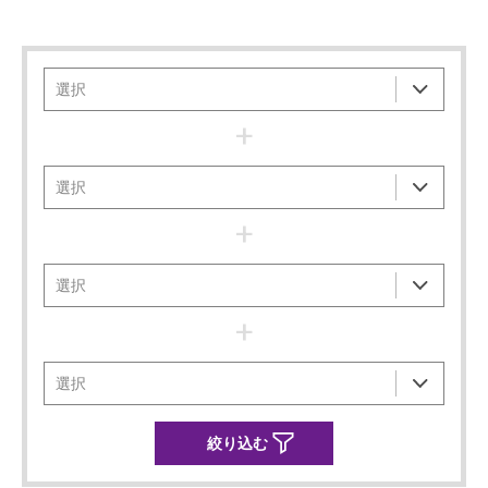
+
+
+