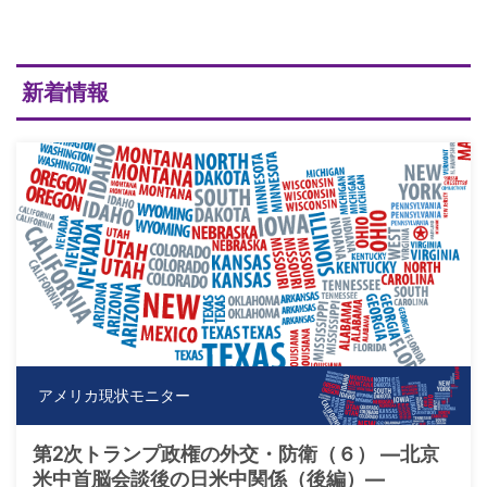
新着情報
アメリカ現状モニター
第2次トランプ政権の外交・防衛（６） ―北京
米中首脳会談後の日米中関係（後編）―