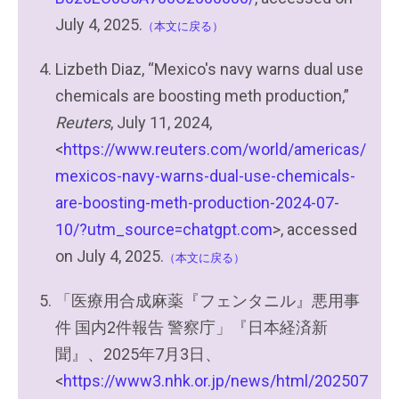
July 4, 2025.
（本文に戻る）
Lizbeth Diaz, “Mexico's navy warns dual use
chemicals are boosting meth production,”
Reuters
, July 11, 2024,
<
https://www.reuters.com/world/americas/
mexicos-navy-warns-dual-use-chemicals-
are-boosting-meth-production-2024-07-
10/?utm_source=chatgpt.com
>, accessed
on July 4, 2025.
（本文に戻る）
「医療用合成麻薬『フェンタニル』悪用事
件 国内2件報告 警察庁」『日本経済新
聞』、2025年7月3日、
<
https://www3.nhk.or.jp/news/html/202507