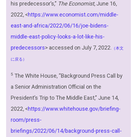
his predecessor’s,”
The Economist
, June 16,
2022, <
https://www.economist.com/middle-
east-and-africa/2022/06/16/joe-bidens-
middle-east-policy-looks-a-lot-like-his-
predecessors
> accessed on July 7, 2022.
（本文
に戻る）
5
The White House, “Background Press Call by
a Senior Administration Official on the
President’s Trip to The Middle East,” June 14,
2022, <
https://www.whitehouse.gov/briefing-
room/press-
briefings/2022/06/14/background-press-call-