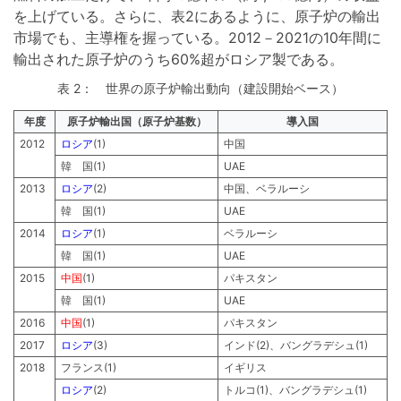
を上げている。さらに、表2にあるように、原子炉の輸出
市場でも、主導権を握っている。2012－2021の10年間に
輸出された原子炉のうち60%超がロシア製である。
表 2： 世界の原子炉輸出動向（建設開始ベース）
年度
原子炉輸出国（原子炉基数）
導入国
2012
ロシア
(1)
中国
韓 国(1)
UAE
2013
ロシア
(2)
中国、ベラルーシ
韓 国(1)
UAE
2014
ロシア
(1)
ベラルーシ
韓 国(1)
UAE
2015
中国
(1)
パキスタン
韓 国(1)
UAE
2016
中国
(1)
パキスタン
2017
ロシア
(3)
インド(2)、バングラデシュ(1)
2018
フランス(1)
イギリス
ロシア
(2)
トルコ(1)、バングラデシュ(1)