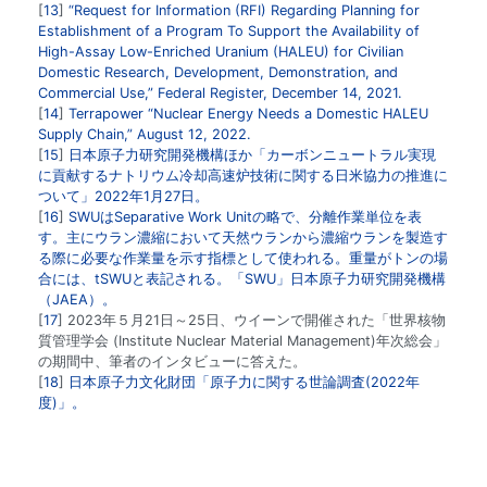
13
“Request for Information (RFI) Regarding Planning for
Establishment of a Program To Support the Availability of
High-Assay Low-Enriched Uranium (HALEU) for Civilian
Domestic Research, Development, Demonstration, and
Commercial Use,” Federal Register, December 14, 2021.
14
Terrapower “Nuclear Energy Needs a Domestic HALEU
Supply Chain,” August 12, 2022.
15
日本原子力研究開発機構ほか「カーボンニュートラル実現
に貢献するナトリウム冷却高速炉技術に関する日米協力の推進に
ついて」2022年1月27日。
16
SWUはSeparative Work Unitの略で、分離作業単位を表
す。主にウラン濃縮において天然ウランから濃縮ウランを製造す
る際に必要な作業量を示す指標として使われる。重量がトンの場
合には、tSWUと表記される。「SWU」日本原子力研究開発機構
（JAEA）。
17
2023年５月21日～25日、ウイーンで開催された「世界核物
質管理学会 (Institute Nuclear Material Management)年次総会」
の期間中、筆者のインタビューに答えた。
18
日本原子力文化財団「原子力に関する世論調査(2022年
度)」。