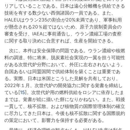
リアしていることである。日本は遠心分離機を供給できる
技術を有する数少ない西側諸国の一員である。また、
HALEUはウラン235の割合が20%未満であり、軍事転用
が懸念される20％超ではないため、原子力規制委員会の
審査を受け、IAEAに事前通告し、ウラン濃縮工場の査察
に関する取り決めに合意すれば、生産を開始できる。
次に、本件は安全保障の問題である。ウラン濃縮や核燃
料の調達、特に将来、脱炭素社会実現の一翼を担う可能性
がある次世代炉分野において、外圧に左右されないよう、
自国あるいは同盟国間で供給体制を築くことは重要であ
る。実際、日本は米国とこうした見解を共有しており、
2022年１月、次世代炉の開発協力に関する覚書を締結し
ている[
15
]。次世代炉用の燃料供給をロシアに依存したま
までは、覚書が絵に描いた餅になりかねない。また、戦後
一貫して、核不拡散、および核物質の国際管理体制の確立
に尽力してきた日本は、今後も核不拡散に関する国際規約
の策定において、影響力を保持する必要がある。