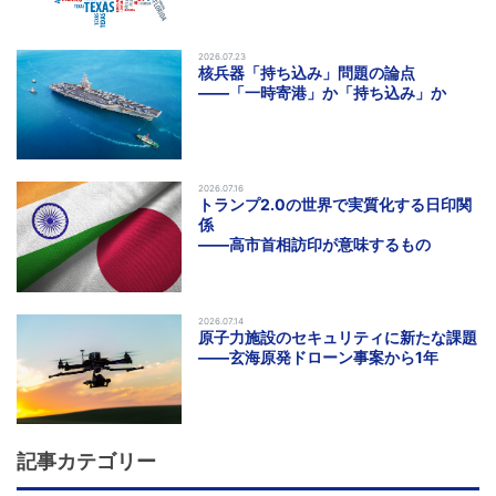
2026.07.23
核兵器「持ち込み」問題の論点
――「一時寄港」か「持ち込み」か
2026.07.16
トランプ2.0の世界で実質化する日印関
係
――高市首相訪印が意味するもの
2026.07.14
原子力施設のセキュリティに新たな課題
――玄海原発ドローン事案から1年
記事カテゴリー