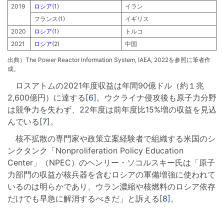
2019
ロシア
(1)
イラン
フランス(1)
イギリス
2020
ロシア
(1)
トルコ
2021
ロシア
(2)
中国
出典）The Power Reactor Information System, IAEA, 2022を参照に筆者作
成。
ロスアトムの2021年度収益は年間90億ドル（約１兆
2,600億円）に達する[
6
]。ウクライナ侵攻後も原子力分野
は競争力を失わず、22年度は前年度比15%増の収益を見込
んでいる[
7
]。
核不拡散の専門家や政策立案経験者で組織する米国のシ
ンクタンク「Nonproliferation Policy Education
Center」（NPEC）のヘンリー・ソコルスキー氏は「原子
力部門の収益が核兵器を含むロシアの軍備増強に使われて
いるのは明らかであり、ウラン濃縮や核燃料のロシア依存
だけでも早急に解消するべきだ」と訴える[
8
]。