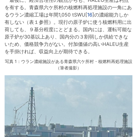
最後に、経済合理性の観点からも、HALEU生産は利点
を有する。青森県六ケ所村の核燃料再処理施設の一角にあ
るウラン濃縮工場は年間1,050 tSWU[
16
]の濃縮能力しか
有しない（表１参照）。現行の原子炉に使う核燃料用に出
荷しても、９基分程度にとどまる。国内には、運転可能な
原子炉が30基以上あり、国内分の３割弱しか供給できな
いため、価格競争力がない。付加価値の高いHALEU生産
を手掛ければ、収益向上が期待できる。
写真 1：ウラン濃縮施設がある青森県六ケ所村・核燃料再処理施設
（筆者撮影）