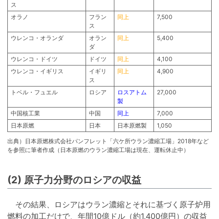
ス
オラノ
フラン
同上
7,500
ス
ウレンコ・オランダ
オラン
同上
5,400
ダ
ウレンコ・ドイツ
ドイツ
同上
4,100
ウレンコ・イギリス
イギリ
同上
4,900
ス
トベル・フュエル
ロシア
ロスアトム
27,000
製
中国核工業
中国
同上
7,000
日本原燃
日本
日本原燃製
1,050
出典）日本原燃株式会社パンフレット「六ケ所ウラン濃縮工場」2018年など
を参照に筆者作成（日本原燃のウラン濃縮工場は現在、運転休止中）
(2) 原子力分野のロシアの収益
その結果、ロシアはウラン濃縮とそれに基づく原子炉用
燃料の加工だけで、年間10億ドル（約1,400億円）の収益