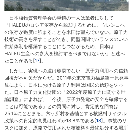
日本核物質管理学会の重鎮の一人は筆者に対して
「HALEUのロシア依存から脱却するために、ウレンコへ
の依存が過度に強まることを米国は望んでいない。原子力
技術の高さを示すことができ、同盟国間でバランスのいい
供給体制を構築することにもつながるため、日本は
HALEU生産への参入を検討するべきではないか」と述べ
たことがある[
17
]。
しかし、実現への道は容易でない。原子力利用への信頼
回復が不可欠だからだ。2011年の東京電力福島第一原発事
故により、日本における原子力利用は国民の信頼を失っ
た。日本原子力文化財団の「2022年度原子力に関する世
論調査」によれば、「今後、原子力発電の安全を確保する
ことは可能である」との質問に対し、肯定的な回答は
25.1%にとどまる。六ケ所村を基軸とする核燃料サイクル
政策への肯定的意見はわずか18.8％である[
18
]。事故のリ
スクに加え、原発で使用された核燃料を最終処分する場所