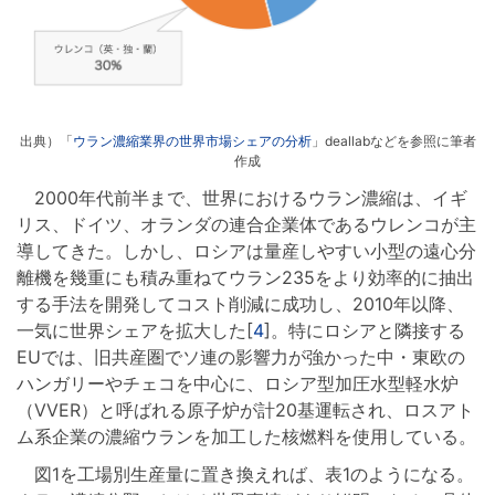
出典）「
ウラン濃縮業界の世界市場シェアの分析
」deallabなどを参照に筆者
作成
2000年代前半まで、世界におけるウラン濃縮は、イギ
リス、ドイツ、オランダの連合企業体であるウレンコが主
導してきた。しかし、ロシアは量産しやすい小型の遠心分
離機を幾重にも積み重ねてウラン235をより効率的に抽出
する手法を開発してコスト削減に成功し、2010年以降、
一気に世界シェアを拡大した[
4
]。特にロシアと隣接する
EUでは、旧共産圏でソ連の影響力が強かった中・東欧の
ハンガリーやチェコを中心に、ロシア型加圧水型軽水炉
（VVER）と呼ばれる原子炉が計20基運転され、ロスアト
ム系企業の濃縮ウランを加工した核燃料を使用している。
図1を工場別生産量に置き換えれば、表1のようになる。