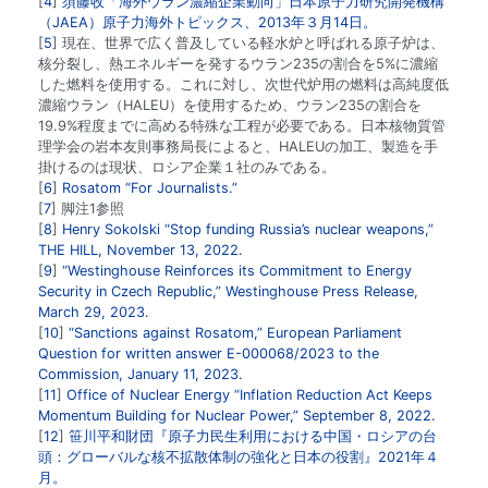
4
須藤收「海外ウラン濃縮企業動向」日本原子力研究開発機構
（JAEA）原子力海外トピックス、2013年３月14日。
5
現在、世界で広く普及している軽水炉と呼ばれる原子炉は、
核分裂し、熱エネルギーを発するウラン235の割合を5%に濃縮
した燃料を使用する。これに対し、次世代炉用の燃料は高純度低
濃縮ウラン（HALEU）を使用するため、ウラン235の割合を
19.9%程度までに高める特殊な工程が必要である。日本核物質管
理学会の岩本友則事務局長によると、HALEUの加工、製造を手
掛けるのは現状、ロシア企業１社のみである。
6
Rosatom “For Journalists.”
7
脚注1参照
8
Henry Sokolski “Stop funding Russia’s nuclear weapons,”
THE HILL, November 13, 2022.
9
“Westinghouse Reinforces its Commitment to Energy
Security in Czech Republic,” Westinghouse Press Release,
March 29, 2023.
10
“Sanctions against Rosatom,” European Parliament
Question for written answer E-000068/2023 to the
Commission, January 11, 2023.
11
Office of Nuclear Energy “Inflation Reduction Act Keeps
Momentum Building for Nuclear Power,” September 8, 2022.
12
笹川平和財団『原子力民生利用における中国・ロシアの台
頭：グローバルな核不拡散体制の強化と日本の役割』2021年４
月。