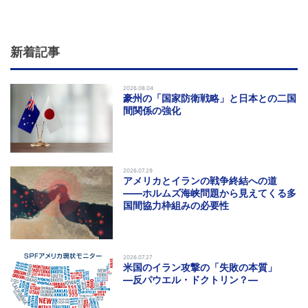
新着記事
2026.08.04
豪州の「国家防衛戦略」と日本との二国
間関係の強化
2026.07.29
アメリカとイランの戦争終結への道
――ホルムズ海峡問題から見えてくる多
国間協力枠組みの必要性
2026.07.27
米国のイラン攻撃の「失敗の本質」
―反パウエル・ドクトリン？―