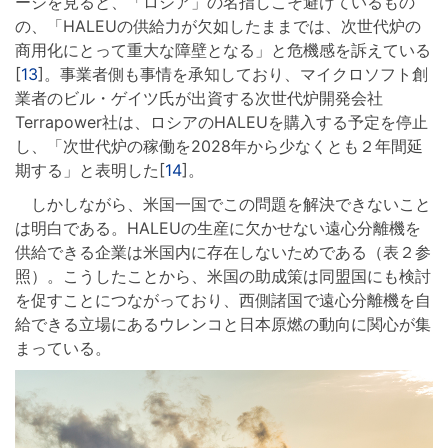
ージを見ると、「ロシア」の名指しこそ避けているもの
の、「HALEUの供給力が欠如したままでは、次世代炉の
商用化にとって重大な障壁となる」と危機感を訴えている
[
13
]。事業者側も事情を承知しており、マイクロソフト創
業者のビル・ゲイツ氏が出資する次世代炉開発会社
Terrapower社は、ロシアのHALEUを購入する予定を停止
し、「次世代炉の稼働を2028年から少なくとも２年間延
期する」と表明した[
14
]。
しかしながら、米国一国でこの問題を解決できないこと
は明白である。HALEUの生産に欠かせない遠心分離機を
供給できる企業は米国内に存在しないためである（表２参
照）。こうしたことから、米国の助成策は同盟国にも検討
を促すことにつながっており、西側諸国で遠心分離機を自
給できる立場にあるウレンコと日本原燃の動向に関心が集
まっている。