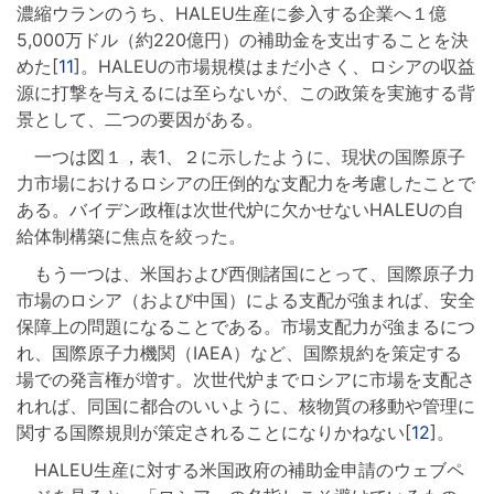
濃縮ウランのうち、HALEU生産に参入する企業へ１億
5,000万ドル（約220億円）の補助金を支出することを決
めた[
11
]。HALEUの市場規模はまだ小さく、ロシアの収益
源に打撃を与えるには至らないが、この政策を実施する背
景として、二つの要因がある。
一つは図１，表1、２に示したように、現状の国際原子
力市場におけるロシアの圧倒的な支配力を考慮したことで
ある。バイデン政権は次世代炉に欠かせないHALEUの自
給体制構築に焦点を絞った。
もう一つは、米国および西側諸国にとって、国際原子力
市場のロシア（および中国）による支配が強まれば、安全
保障上の問題になることである。市場支配力が強まるにつ
れ、国際原子力機関（IAEA）など、国際規約を策定する
場での発言権が増す。次世代炉までロシアに市場を支配さ
れれば、同国に都合のいいように、核物質の移動や管理に
関する国際規則が策定されることになりかねない[
12
]。
HALEU生産に対する米国政府の補助金申請のウェブペ