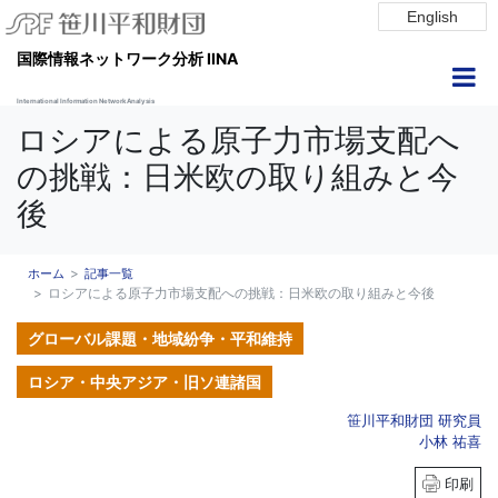
English
国際情報ネットワーク分析 IINA
International Information Network Analysis
ロシアによる原子力市場支配へ
の挑戦：日米欧の取り組みと今
後
ホーム
記事一覧
ロシアによる原子力市場支配への挑戦：日米欧の取り組みと今後
グローバル課題・地域紛争・平和維持
ロシア・中央アジア・旧ソ連諸国
笹川平和財団 研究員
小林 祐喜
印刷