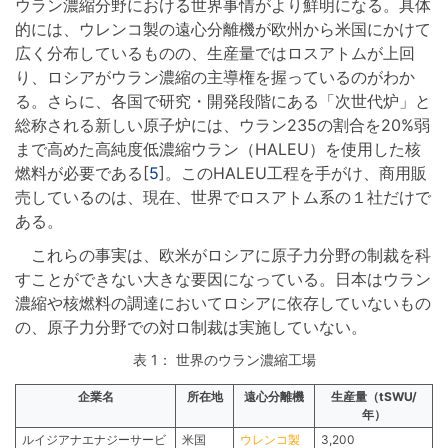
ウラン濃縮分野における世界事情がより鮮明になる。具体
的には、ウレンコ製の遠心分離機が欧州から米国にかけて
広く分布しているものの、生産量ではロスアトムが上回
り、ロシアがウラン濃縮の主導権を握っているのがわか
る。さらに、各国で研究・開発段階にある「次世代炉」と
総称される新しい原子炉には、ウラン235の割合を20%弱
まで高めた高純度低濃縮ウラン（HALEU）を使用した核
燃料が必要である[
5
]。このHALEU工程を手がけ、商用販
売しているのは、現在、世界でロスアトム系の１社だけで
ある。
これらの事実は、欧米がロシアに原子力分野の制裁を科
すことができない大きな要因になっている。日本はウラン
濃縮や核燃料の調達においてロシアに依存していないもの
の、原子力分野での対ロ制裁は実施していない。
表 1： 世界のウラン濃縮工場
企業名
所在地
遠心分離機
生産量（tSWU/
年）
ルイジアナエナジーサービ
米国
ウレンコ製
3,200