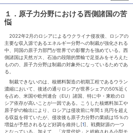
１．原子力分野における西側諸国の苦
悩
2022年2月のロシアによるウクライナ侵攻後、ロシアの
主要な収入源であるエネルギー分野への制裁が強化される
中、同国の原子力部門が世界での影響力を強めている。西
側諸国は天然ガス、石油の段階的禁輸で足並みをそろえた
ものの、原子力分野は制裁の対象外になっているためであ
る。
制裁できないのは、核燃料製造の初期工程であるウラン
濃縮において、後述の通りロシアが世界シェアの50%近く
を占め、米国や欧州連合（EU）諸国、特に中・東欧のロ
シア依存が高いことが一因である。こうした核燃料加工や
原子炉の輸出により、ロシアは侵攻前に年間１兆円を超え
る収益を得ていたが、侵攻後も原子力分野の業績は15％の
増益が予想されるなど好調を維持し[
1
]、戦費財源の一つ
となっている。加えて、「次世代炉」と総称される小型モ