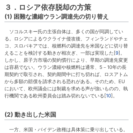
３．ロシア依存脱却の方策
(1) 困難な濃縮ウラン調達先の切り替え
ソコルスキー氏の主張自体は、多くの国が同調してい
る。ロシアによるウクライナ侵攻後、フィンランドやチェ
コ、スロバキアでは、核燃料の調達先を米国などに切り替
えることを検討する動きが相次ぎ、一部は実現した[
9
]。
しかし、原子力市場の契約慣行により、早期の調達先変更
は容易でない。ウラン濃縮や核燃料は通常、5－10年の長
期契約で取引され、契約期間中に打ち切れば、ロスアトム
から多額の賠償を請求される恐れがある。そのため、EU
において、欧州議会には制裁を求める声が強いものの、執
行機関である欧州委員会は踏み切れないでいる[
10
]。
(2) 動き出した米国
一方、米国・バイデン政権は具体策に乗り出している。