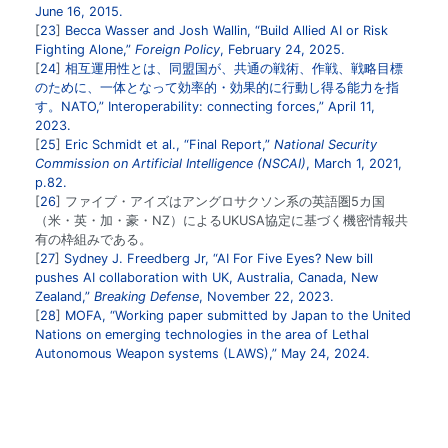
June 16, 2015.
23
Becca Wasser and Josh Wallin, “Build Allied AI or Risk
Fighting Alone,”
Foreign Policy
, February 24, 2025.
24
相互運用性とは、同盟国が、共通の戦術、作戦、戦略目標
のために、一体となって効率的・効果的に行動し得る能力を指
す。NATO,” Interoperability: connecting forces,” April 11,
2023.
25
Eric Schmidt et al., “Final Report,”
National Security
Commission on Artificial Intelligence (NSCAI)
, March 1, 2021,
p.82.
26
ファイブ・アイズはアングロサクソン系の英語圏5カ国
（米・英・加・豪・NZ）によるUKUSA協定に基づく機密情報共
有の枠組みである。
27
Sydney J. Freedberg Jr, “AI For Five Eyes? New bill
pushes AI collaboration with UK, Australia, Canada, New
Zealand,”
Breaking Defense
, November 22, 2023.
28
MOFA, “Working paper submitted by Japan to the United
Nations on emerging technologies in the area of Lethal
Autonomous Weapon systems (LAWS),” May 24, 2024.