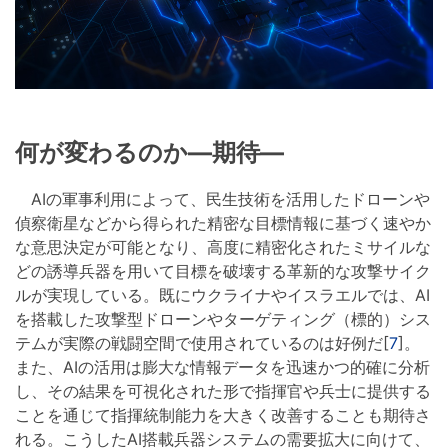
何が変わるのか―期待―
AIの軍事利用によって、民生技術を活用したドローンや
偵察衛星などから得られた精密な目標情報に基づく速やか
な意思決定が可能となり、高度に精密化されたミサイルな
どの誘導兵器を用いて目標を破壊する革新的な攻撃サイク
ルが実現している。既にウクライナやイスラエルでは、AI
を搭載した攻撃型ドローンやターゲティング（標的）シス
テムが実際の戦闘空間で使用されているのは好例だ[
7
]。
また、AIの活用は膨大な情報データを迅速かつ的確に分析
し、その結果を可視化された形で指揮官や兵士に提供する
ことを通じて指揮統制能力を大きく改善することも期待さ
れる。こうしたAI搭載兵器システムの需要拡大に向けて、