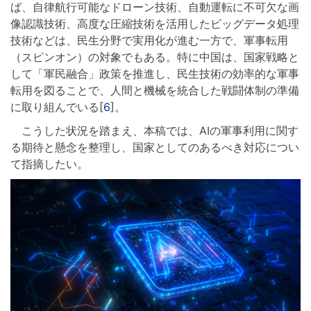
ば、自律航行可能なドローン技術、自動運転に不可欠な画
像認識技術、高度な圧縮技術を活用したビッグデータ処理
技術などは、民生分野で実用化が進む一方で、軍事転用
（スピンオン）の対象でもある。特に中国は、国家戦略と
して「軍民融合」政策を推進し、民生技術の効率的な軍事
転用を図ることで、人間と機械を統合した戦闘体制の準備
に取り組んでいる[
6
]。
こうした状況を踏まえ、本稿では、AIの軍事利用に関す
る期待と懸念を整理し、国家としてのあるべき対応につい
て指摘したい。