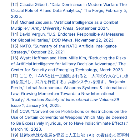
12
Claudia Gilbert, “Data Dominance in Modern Warfare The
Crucial Role of AI and Data Analytics,” The Forge, February 5,
2025.
13
Michael Zequeira, “Artificial Intelligence as a Combat
Multiplier,”
Army University Press
, September 2024.
14
David Vergun, “U.S. Endorses Responsible AI Measures
for Global Militaries,”
DOD News
, November 22, 2023.
15
NATO, “Summary of the NATO Artificial Intelligence
Strategy,” October 22, 2021.
16
Wyatt Hoffman and Heeu Millie Kim, “Reducing the Risks
of Artificial Intelligence for Military Decision Advantage,” The
Center for Security and Emerging Technology, March 2023.
17
ここで、LAWSとは一度起動されると「人間の介入なしに標
的を選択し、武力を行使する」兵器システムを指す。Benjamin
Perrin,” Lethal Autonomous Weapons Systems & International
Law: Growing Momentum Towards a New International
Treaty,”
American Society of International Law Volume:29
Issue:1
, January 24, 2025.
18
CCW, ”Convention on Prohibitions or Restrictions on the
Use of Certain Conventional Weapons Which May Be Deemed
to Be Excessively Injurious, or to Have Indiscriminate Effects,”
March 10, 2023.
19
技術の急速な発展を背景に人工知能（AI）の責任ある軍事利