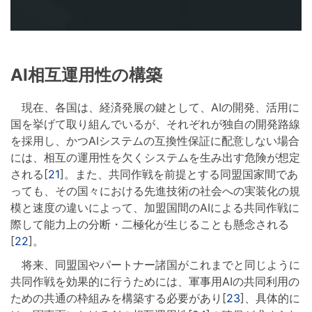
AI相互運用性の構築
現在、各国は、経済発展の鍵として、AIの開発、活用に
国を挙げて取り組んでいるが、それぞれが独自の開発路線
を採用し、かつAIシステムの互換性保証に配意しない場合
には、相互の運用性を欠くシステムを生み出す危険が想定
される[
21
]。また、共同作戦を前提とする同盟国家間であ
っても、その国々における先進技術の社会への実装化の規
模と速度の違いによって、加盟国間のAIによる共同作戦に
際して能力上の分断・二極化が生じることも懸念される
[
22
]。
将来、同盟国やパートナー諸国がこれまでと同じように
共同作戦を効果的に行うためには、軍事用AIの共同利用の
ための共通の枠組みを構築する必要があり[
23
]、具体的に