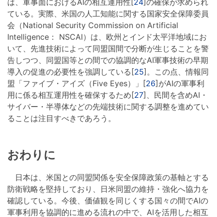
は、軍事面におけるAIの相互運用性[
24
]の確保が求められ
ている。実際、米国の人工知能に関する国家安全保障委員
会（National Security Commission on Artificial
Intelligence： NSCAI）は、欧州とインド太平洋地域にお
いて、先進技術によって同盟国間で分断が生じることを警
告しつつ、同盟国等との間での協調的なAI軍事技術の早期
導入の促進の必要性を強調している[
25
]。この点、情報同
盟「ファイブ・アイズ（Five Eyes）」[
26
]がAIの軍事利
用に係る相互運用性を確保するため[
27
]、民間を含めAI・
サイバー・半導体などの先端技術に関する調整を進めてい
ることは注目すべきであろう。
おわりに
日本は、米国との同盟関係を安全保障政策の基軸とする
防衛戦略を堅持しており、日米同盟の維持・強化へ協力を
確認している。今後、価値観を同じくする国々の間でAIの
軍事利用を協調的に進める流れの中で、AIを活用した相互