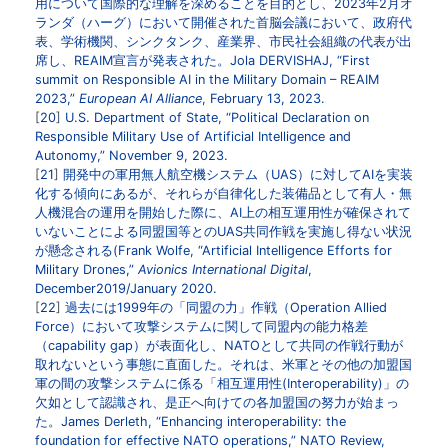
用について国際的な理解を深めることを目的とし、2023年2月オ
ランダ（ハーグ）において開催された首脳会議において、政府代
表、学術機関、シンクタンク、産業界、市民社会組織の代表が出
席し、REAIM宣言が発表された。Jola DERVISHAJ, “First
summit on Responsible AI in the Military Domain – REAIM
2023,”
European AI Alliance
, February 13, 2023.
20
U.S. Department of State, “Political Declaration on
Responsible Military Use of Artificial Intelligence and
Autonomy,” November 9, 2023.
21
開発中の軍用無人航空機システム（UAS）に対してAIを実装
化する傾向にあるが、それらが自律化した装備品として有人・無
人機混合の運用を開始した際に、AI上の相互運用性が確保されて
いないことによる同盟国等とのUAS共同作戦を実施し得ない状況
が懸念される(Frank Wolfe, “Artificial Intelligence Efforts for
Military Drones,”
Avionics International Digital
,
December2019/January 2020.
22
過去には1999年の「同盟の力」作戦（Operation Allied
Force）において攻撃システムに関して同盟内の能力格差
（capability gap）が表面化し、NATOとして共同の作戦行動が
取れないという事態に直面した。それは、米軍とその他の加盟国
軍の間の攻撃システムに係る「相互運用性(Interoperability)」の
欠如として認識され、是正へ向けての各加盟国の努力が始まっ
た。James Derleth, “Enhancing interoperability: the
foundation for effective NATO operations,” NATO Review,