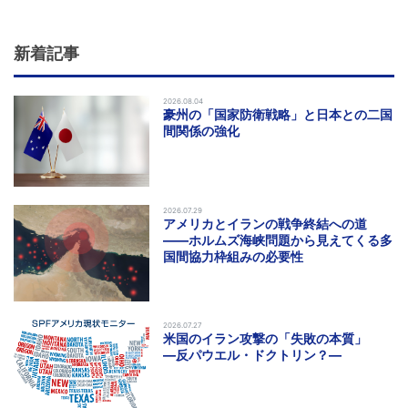
新着記事
2026.08.04
豪州の「国家防衛戦略」と日本との二国
間関係の強化
2026.07.29
アメリカとイランの戦争終結への道
――ホルムズ海峡問題から見えてくる多
国間協力枠組みの必要性
2026.07.27
米国のイラン攻撃の「失敗の本質」
―反パウエル・ドクトリン？―