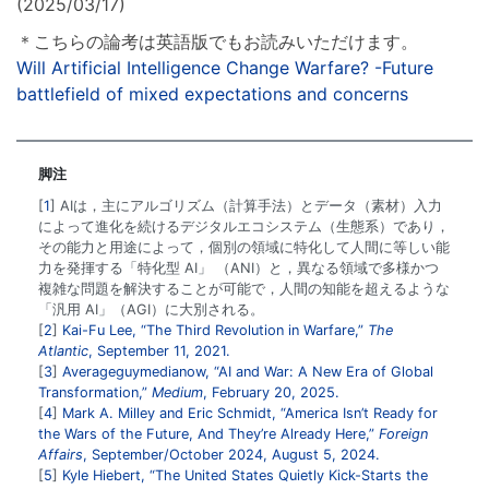
(2025/03/17)
＊こちらの論考は英語版でもお読みいただけます。
Will Artificial Intelligence Change Warfare? -Future
battlefield of mixed expectations and concerns
脚注
1
AIは，主にアルゴリズム（計算手法）とデータ（素材）入力
によって進化を続けるデジタルエコシステム（生態系）であり，
その能力と用途によって，個別の領域に特化して人間に等しい能
力を発揮する「特化型 AI」 （ANI）と，異なる領域で多様かつ
複雑な問題を解決することが可能で，人間の知能を超えるような
「汎用 AI」（AGI）に大別される。
2
Kai-Fu Lee, “The Third Revolution in Warfare,”
The
Atlantic
, September 11, 2021.
3
Averageguymedianow, “AI and War: A New Era of Global
Transformation,”
Medium
, February 20, 2025.
4
Mark A. Milley and Eric Schmidt, “America Isn’t Ready for
the Wars of the Future, And They’re Already Here,”
Foreign
Affairs
, September/October 2024, August 5, 2024.
5
Kyle Hiebert, “The United States Quietly Kick-Starts the