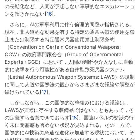
の長期化など、人間が予想しない軍事的なエスカレーショ
ンを招きかねない[
16
]。
さらに、AIの軍事利用に伴う倫理的問題が指摘される。
現在，非人道的な効果を有する特定の通常兵器の使用を禁
止または制限する特定通常兵器使用禁止制限条約
（Convention on Certain Conventional Weapons:
CCW）の政府専門家会合（Group of Governmental
Experts : GGE）において，人間の判断や介入なしに自動
的に攻撃を行う可能性がある自律型致死兵器システム
（Lethal Autonomous Weapon Systems: LAWS）の規制
に関して人道や国際法の観点からさまざまな議論や調整が
続けられている[
17
]。
しかしながら，この国際的な枠組みにおける議論は，
LAWSが実際に存在する装備品ではないこともあって，そ
の定義すら合意できておらず[
18
]、国連レベルの交渉の行
く末に閉塞感も否めない状況が見込まれる。その一方で、
国際的にAI技術の急速な進化が加速する現状において、そ
の対応に時間的猶予が許されない現状にある。このような