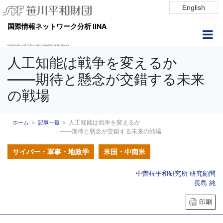
English
国際情報ネットワーク分析 IINA
International Information Network Analysis
人工知能は戦争を変えるか
――期待と懸念が交錯する未来
の戦場
人工知能は戦争を変えるか
ホーム
記事一覧
――期待と懸念が交錯する未来の戦場
サイバー・軍事・地政学
米国・中南米
中曽根平和研究所 研究顧問
長島 純
印刷