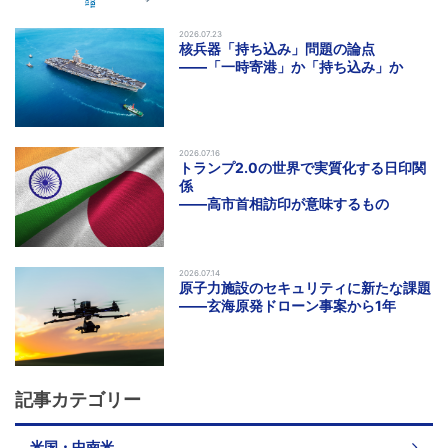
2026.07.23
核兵器「持ち込み」問題の論点
――「一時寄港」か「持ち込み」か
2026.07.16
トランプ2.0の世界で実質化する日印関
係
――高市首相訪印が意味するもの
2026.07.14
原子力施設のセキュリティに新たな課題
――玄海原発ドローン事案から1年
記事カテゴリー
米国・中南米