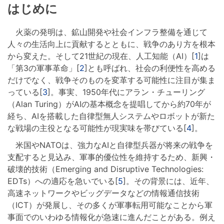
はじめに
火薬の発明は、鉱山開発や社会インフラ整備を通じて
人々の生活向上に貢献するとともに、戦争のあり方を根本
から変えた。そして21世紀の現在、人工知能（AI）[
1
]は
「第3の軍事革命」[
2
]とも呼ばれ、社会の利便性を高める
だけでなく、戦争そのものを変革する可能性に注目が集ま
っている[
3
]。事実、1950年代にアラン・チューリング
（Alan Turing）がAIの基本概念を提唱してから約70年が
経ち、AIを搭載した自律型無人システムやロボットが新た
な戦場の主役となる可能性が現実味を帯びている[
4
]。
米国やNATOは、強力なAIと自律型兵器が将来の戦争を
支配すると見込み、軍事的優位性を維持するため、新興・
破壊的技術（Emerging and Disruptive Technologies:
EDTs）への適応を急いでいる[
5
]。その背景には、近年、
高速ネットワークやビッグデータなどの情報通信技術
（ICT）が発展し、その多くが軍事転用可能なことから軍
事面でのいわゆる情報化が急速に進んだことがある。例え