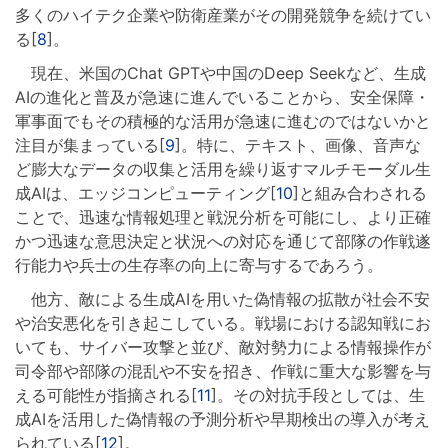
多くのハイテク企業や防衛産業がその開発競争を続けてい
る[
8
]。
現在、米国のChat GPTや中国のDeep Seekなど、生成
AIの進化と普及が急速に進んでいることから、安全保障・
軍事面でもその積極的な活用が急速に進むのではないかと
注目が集まっている[
9
]。特に、テキスト、画像、音声な
ど膨大なデータの収集と活用を繰り返すマルチモーダル生
成AIは、エッジコンピューティング[
10
]と組み合わされる
ことで、迅速な情報処理と戦況分析を可能にし、より正確
かつ迅速な意思決定と状況への対応を通じて部隊の作戦遂
行能力や兵士の生存率の向上に寄与するであろう。
他方、敵による生成AIを用いた偽情報の拡散が社会不安
や治安悪化を引き起こしている。戦場における認知戦にお
いても、サイバー攻撃と並び、敵対勢力による情報操作が
司令部や部隊の混乱や不安を招き、作戦に重大な影響を与
える可能性が指摘される[
11
]。その対抗手段としては、生
成AIを活用した偽情報の予測分析や早期検出の導入が考え
られている[
12
]。