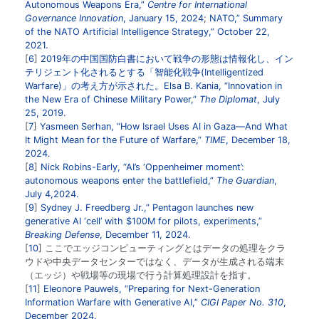
Autonomous Weapons Era,”
Centre for International
Governance Innovation
, January 15, 2024
;
NATO,” Summary
of the NATO Artificial Intelligence Strategy,” October 22,
2021.
6
2019年の中国国防白書において戦争の形態は情報化し、イン
テリジェント化されるとする「智能化戦争(Intelligentized
Warfare)」の考え方が示された。Elsa B. Kania, “Innovation in
the New Era of Chinese Military Power,”
The Diplomat
, July
25, 2019.
7
Yasmeen Serhan, “How Israel Uses AI in Gaza—And What
It Might Mean for the Future of Warfare,”
TIME
, December 18,
2024.
8
Nick Robins-Early, “AI’s ‘Oppenheimer moment’:
autonomous weapons enter the battlefield,”
The Guardian
,
July 4,2024.
9
Sydney J. Freedberg Jr.,” Pentagon launches new
generative AI ‘cell’ with $100M for pilots, experiments,”
Breaking Defense
, December 11, 2024.
10
ここでエッジコンピューティングとはデータの処理をクラ
ウドや中央データセンターではなく、データが生成される端末
（エッジ）や戦場等の現場で行う計算処理設計を指す。
11
Eleonore Pauwels, “Preparing for Next-Generation
Information Warfare with Generative AI,”
CIGI Paper No. 310
,
December 2024.