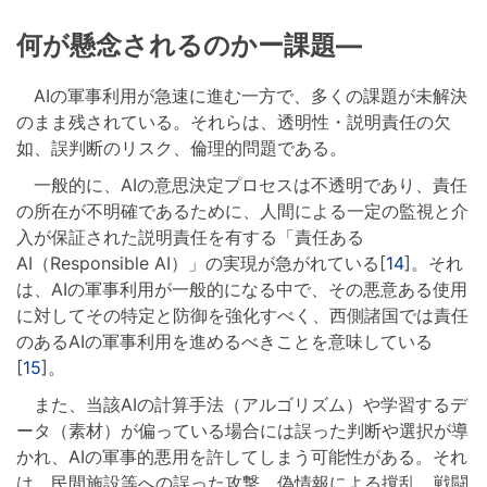
何が懸念されるのかー課題―
AIの軍事利用が急速に進む一方で、多くの課題が未解決
のまま残されている。それらは、透明性・説明責任の欠
如、誤判断のリスク、倫理的問題である。
一般的に、AIの意思決定プロセスは不透明であり、責任
の所在が不明確であるために、人間による一定の監視と介
入が保証された説明責任を有する「責任ある
AI（Responsible AI）」の実現が急がれている[
14
]。それ
は、AIの軍事利用が一般的になる中で、その悪意ある使用
に対してその特定と防御を強化すべく、西側諸国では責任
のあるAIの軍事利用を進めるべきことを意味している
[
15
]。
また、当該AIの計算手法（アルゴリズム）や学習するデ
ータ（素材）が偏っている場合には誤った判断や選択が導
かれ、AIの軍事的悪用を許してしまう可能性がある。それ
は、民間施設等への誤った攻撃、偽情報による撹乱、戦闘