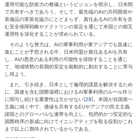
運用可能な防衛力の整備というビジョンを明示し、日米間
で共有すべきであろう。そして、最先端のAIの共同開発や
装備品の実装化協力にとどまらず、責任あるAIの共有を含
む安全保障戦略やドクトリンの策定を通じて米国との相互
運用性を深化することが求められている。
そのような努力は、AIの軍事利用が東アジアでも急速に
進むことが予想される中、日米同盟が責任あるAIを共有
し、AIの悪意のある利用の可能性を排除することを通じ
て、地域情勢の長期的安定を能動的に創出することに寄与
し得よう。
また、引き続き、日本として倫理的課題を解決するため
に、国連を含む国際場裡におけるAI軍事利用のルール作り
に関与し続ける重要性は欠かせない[
28
]。米国が自国第一
主義に傾く中で、価値を共有するEUやアジアの民主主義
諸国とのグローバルな連帯を向上し、包摂的かつ安定的な
国際秩序の形成に向けてイニシアティブを取る役割がこれ
まで以上に期待されているからである。