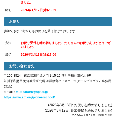
ました。
締切：
2026年3月12日(木)23:59
お便り
参加できない方からもお便りを受け付けております。
方法：
お便り受付を締め切りました。たくさんのお便りありがとうござ
いました。
締切：
2026年3月13日(金)17:00
お問い合わせ先
〒105-8524 東京都港区虎ノ門 1-15-16 笹川平和財団ビル 6F
笹川平和財団 海洋政策研究所 海洋教育パイオニアスクールプログラム事務局
(嵩倉)
e-mail：
m-takakura@spf.or.jp
https://www.spf.org/pioneerschool/
(2026年3月13日: お便りを締め切りました)
(2026年3月12日: 参加登録を締め切りました)
(2026年1月21日: 記事公開)