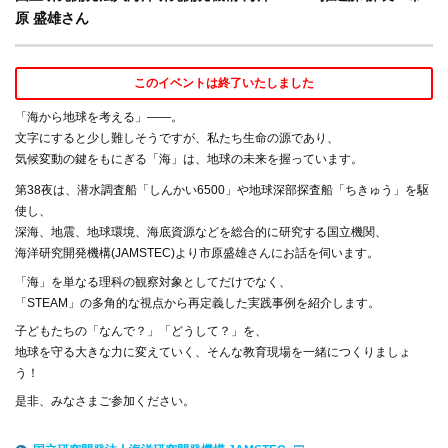
原 盛雄さん
このイベントは終了いたしました
「海から地球を考える」――。
文字にすると少し難しそうですが、私たち生命の源であり、
気候変動の鍵をもにぎる「海」は、地球の未来を握っています。
第38夜は、潜水調査船「しんかい6500」や地球深部探査船「ちきゅう」を駆
使し、
深海、地震、地球環境、海底資源などを総合的に研究する国立機関、
海洋研究開発機構(JAMSTEC)より市原盛雄さんにお話を伺います。
「海」を単なる理科の観察対象としてだけでなく、
「STEAM」の多角的な視点から再定義した実践事例を紹介します。
子どもたちの「なんで？」「どうして？」を、
地球を守る大きな力に変えていく、そんな教育現場を一緒につくりましょ
う！
是非、みなさまご参加ください。