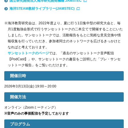
国立研究開発法人海洋研究開発機構 JAMSTEC
海洋STEAM教材ライブラリー(JAMSTEC)
※海洋教育研究会は、2022年度より、夏に行う1日集中型の研究大会と、毎
月1度勉強会形式で行うサンセットトークの二本立てで開催することにいた
しました。サンセットトークでは、活動報告をもとに気軽な意見交換や情
報収集を行っていただき、参加者同士のネットワークを広げるきっかけと
なればと考えております。
サンセットトークのページ
では、「過去のサンセットトーク音声配信
【PodCast】」や、サンセットトークの趣旨をご説明した「プレ・サンセ
ットトーク報告」をご覧いただけます。
開催日時
2026年3月13日(金) 19:00～20:00
開催方法
オンライン（Zoomミーティング）
※音声のみの事後配信を予定しております
プログラム