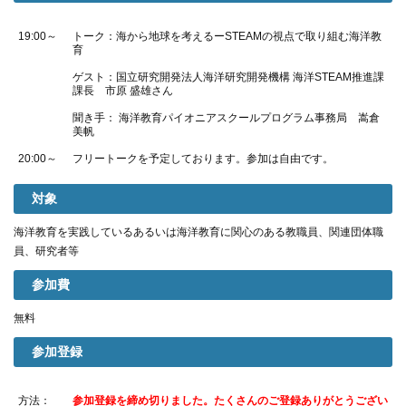
19:00～
トーク：海から地球を考えるーSTEAMの視点で取り組む海洋教
育
ゲスト：国立研究開発法人海洋研究開発機構 海洋STEAM推進課
課長 市原 盛雄さん
聞き手： 海洋教育パイオニアスクールプログラム事務局 嵩倉
美帆
20:00～
フリートークを予定しております。参加は自由です。
対象
海洋教育を実践しているあるいは海洋教育に関心のある教職員、関連団体職
員、研究者等
参加費
無料
参加登録
方法：
参加登録を締め切りました。たくさんのご登録ありがとうござい