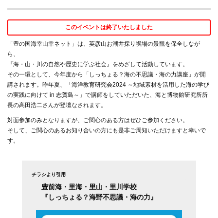
このイベントは終了いたしました
「豊の国海幸山幸ネット」は、英彦山お潮井採り禊場の景観を保全しなが
ら、
『海・山・川の自然や歴史に学ぶ社会』をめざして活動しています。
その一環として、今年度から「しっちょる？海の不思議・海の力講座」が開
講されます。昨年夏、「海洋教育研究会2024 ～地域素材を活用した海の学び
の実践に向けて in 志賀島～」で講師をしていただいた、海と博物館研究所所
長の高田浩二さんが登壇なされます。
対面参加のみとなりますが、ご関心のある方はぜひご参加ください。
そして、ご関心のあるお知り合いの方にも是非ご周知いただけますと幸いで
す。
チラシより引用
豊前海・里海・里山・里川学校
『しっちょる？海野不思議・海の力』