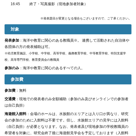
16:45
終了・写真撮影（現地参加者対象）
※発表題目が変更となる場合もございますので、ご了承ください。
対象
発表参加
：海洋や教育に関心のある教職員※。 連携して活動された自治体や
各団体の方の発表補助は可。
※幼児教育施設、小学校、中学校、高等学校、義務教育学校、中等教育学校、特別支援学
校、高等専門学校、教育委員会の教職員
参加のみ
：海洋や教育に関心のあるすべての人。
参加費
参加費
：無料
交通費
：現地での発表者のみ全額補助（参加のみ及びオンラインでの参加者
は自己負担）
海遊館入館料
：会場のホールは、水族館のエリアとは入り口が異なり、研究
会の参加のために入館料は不要です。但し、水族館エリアの見学には入館料
（自己負担）が必要となります。なお、発表者及び現地参加の学校教職員の
希望者を対象に、研究会終了後に海遊館見学会を予定しております（入館料