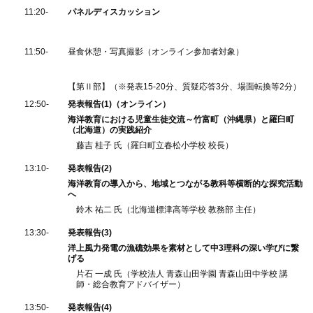
11:20-
パネルディスカッション
11:50-
昼食休憩・写真撮影（オンライン参加者対象）
【第Ⅱ部】（※発表15-20分、質疑応答3分、場面転換等2分）
12:50-
発表報告(1)（オンライン）
海洋教育における児童生徒交流
～竹富町（沖縄県）と羅臼町
（北海道）の実践紹介
藤吉 桂子 氏（羅臼町立春松小学校 校長）
13:10-
発表報告(2)
海洋教育の導入から、地域とつながる教科等横断的な探究活動
へ
鈴木 祐二 氏（北海道標津高等学校 教務部 主任）
13:30-
発表報告(3)
洋上風力発電の漁礁効果を素材として中3理科の深い学びに繋
げる
片石 一成 氏（学校法人 青森山田学園 青森山田中学校 講
師・総合教育アドバイザー）
13:50-
発表報告(4)