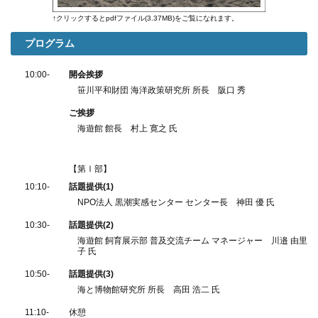
↑クリックするとpdfファイル(3.37MB)をご覧になれます。
プログラム
10:00-
開会挨拶
笹川平和財団 海洋政策研究所 所長 阪口 秀
ご挨拶
海遊館 館長 村上 寛之 氏
【第Ⅰ部】
10:10-
話題提供(1)
NPO法人 黒潮実感センター センター長 神田 優 氏
10:30-
話題提供(2)
海遊館 飼育展示部 普及交流チーム マネージャー 川邉 由里
子 氏
10:50-
話題提供(3)
海と博物館研究所 所長 高田 浩二 氏
11:10-
休憩