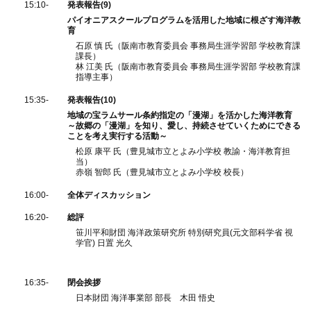
15:10-
発表報告(9)
パイオニアスクールプログラムを活用した地域に根ざす海洋教
育
石原 慎 氏（阪南市教育委員会 事務局生涯学習部 学校教育課
課長）
林 江美 氏（阪南市教育委員会 事務局生涯学習部 学校教育課
指導主事）
15:35-
発表報告(10)
地域の宝ラムサール条約指定の「漫湖」を活かした海洋教育
～故郷の「漫湖」を知り、愛し、持続させていくためにできる
ことを考え実行する活動～
松原 康平 氏（豊見城市立とよみ小学校 教諭・海洋教育担
当）
赤嶺 智郎 氏（豊見城市立とよみ小学校 校長）
16:00-
全体ディスカッション
16:20-
総評
笹川平和財団 海洋政策研究所 特別研究員(元文部科学省 視
学官) 日置 光久
16:35-
閉会挨拶
日本財団 海洋事業部 部長 木田 悟史