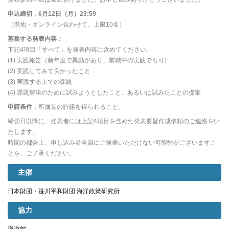
申込締切
：
6月12日（月）23:59
（現地・オンライン合わせて、上限10名）
募集する発表内容：
下記4項目「すべて」を発表内容に含めてください。
(1) 実践報告（新年度で異動があり、前職中の実践でも可）
(2) 実践してみて良かったこと
(3) 実践する上での課題
(4) 課題解決のために試みようとしたこと、あるいは試みたことの提案
申請条件
：所属長の許諾を得られること。
締切日以降に、発表者には上記4項目を含めた発表要旨作成依頼のご連絡をい
たします。
時間の都合上、申し込み者全員にご発表いただけない可能性がございますこ
とを、ご了承ください。
主催
日本財団・笹川平和財団 海洋政策研究所
協力