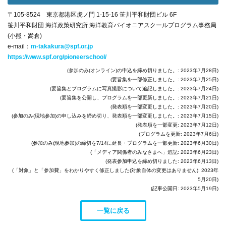
〒105-8524 東京都港区虎ノ門 1-15-16 笹川平和財団ビル 6F
笹川平和財団 海洋政策研究所 海洋教育パイオニアスクールプログラム事務局
(小熊・嵩倉)
e-mail：
m-takakura@spf.or.jp
https://www.spf.org/pioneerschool/
(参加のみ(オンライン)の申込を締め切りました。: 2023年7月28日)
(要旨集を一部修正しました。: 2023年7月25日)
(要旨集とプログラムに写真撮影について追記しました。: 2023年7月24日)
(要旨集を公開し、プログラムを一部更新しました。: 2023年7月21日)
(発表順を一部変更しました。: 2023年7月20日)
(参加のみ(現地参加)の申し込みを締め切り、発表順を一部変更しました。: 2023年7月15日)
(発表順を一部変更: 2023年7月12日)
(プログラムを更新: 2023年7月6日)
(参加のみ(現地参加)の締切を7/14に延長・プログラムを一部更新: 2023年6月30日)
(「メディア関係者のみなさまへ」追記: 2023年6月23日)
(発表参加申込を締め切りました: 2023年6月13日)
(「対象」と「参加費」をわかりやすく修正しました(対象自体の変更はありません): 2023年
5月20日)
(記事公開日: 2023年5月19日)
一覧に戻る