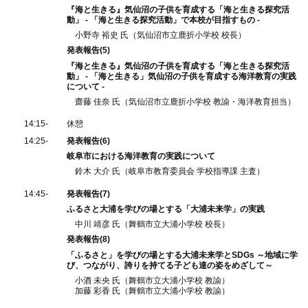
『海と生きる』気仙沼の子供を育成する「海と生きる探究活
動」
- 「海と生きる探究活動」で本校が目指すもの -
小野寺 裕史 氏（気仙沼市立鹿折小学校 校長）
発表報告(5)
『海と生きる』気仙沼の子供を育成する「海と生きる探究活
動」
- 「海と生きる」気仙沼の子供を育成する海洋教育の実践
について -
齋藤 佳奈 氏（気仙沼市立鹿折小学校 教諭・海洋教育担当）
14:15-
休憩
14:25-
発表報告(6)
岐阜市における海洋教育の実践について
鈴木 大介 氏（岐阜市教育委員会 学校指導課 主査）
14:45-
発表報告(7)
ふるさと大浦を学びの場とする「大浦未来学」の実践
中川 靖彦 氏（舞鶴市立大浦小学校 校長）
発表報告(8)
「ふるさと」を学びの場とする大浦未来学とSDGs
～地域に学
び、つながり、誇りを持てる子ども達の姿をめざして～
小酒 未央 氏（舞鶴市立大浦小学校 教諭）
加藤 彩香 氏（舞鶴市立大浦小学校 教諭）