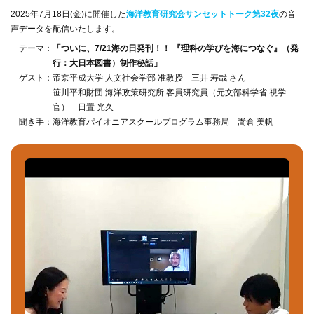
2025年7月18日(金)に開催した
海洋教育研究会サンセットトーク第32夜
の音
声データを配信いたします。
テーマ：
「ついに、7/21海の日発刊！！ 『理科の学びを海につなぐ』（発
行：大日本図書）制作秘話」
ゲスト：帝京平成大学 人文社会学部 准教授 三井 寿哉 さん
笹川平和財団 海洋政策研究所 客員研究員（元文部科学省 視学
官） 日置 光久
聞き手：海洋教育パイオニアスクールプログラム事務局 嵩倉 美帆