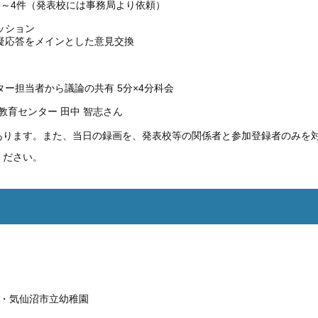
×3～4件（発表校には事務局より依頼）
ッション
応答をメインとした意見交換
ー担当者から議論の共有 5分×4分科会
教育センター 田中 智志さん
あります。また、当日の録画を、発表校等の関係者と参加登録者のみを
ください。
・気仙沼市立幼稚園