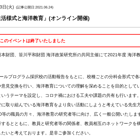
3日(火)
(記事公開日:2021.06.24)
生活様式と海洋教育」(オンライン開催)
このイベントは終了いたしました
本財団、笹川平和財団 海洋政策研究所の共同主催にて2021年度 海洋
アスクールプログラム採択校の活動報告をもとに、校種ごとの分科会形式で各
や意見交換を行い、海洋教育についての理解を深めることを目的として
というテーマを設定し、コロナ禍における工夫や課題の共有も行います
でに取り組んでいる海洋教育をより良い活動にしようと考えている先生
O等の職員の方々、海洋教育の研究者等に向け、広く一般公開いたしま
行するとともに、教員と研究者等の関係者、教員相互のネットワークを
したいと考えております。是非ご参加ください。