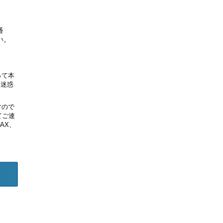
番
い。
って本
う迷惑
すので
てご連
AX、