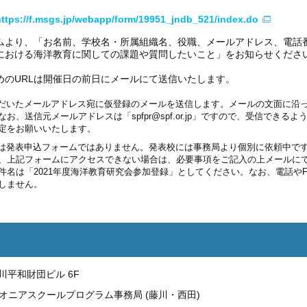
https://f.msgs.jp/webapp/form/19951_jndb_521/index.do
ムより、「お名前、学校名・所属組織名、役職、メールアドレス、電話
における海洋教育に関しての課題や質問したいこと」をお知らせくださ
めのURLは開催日の前日にメールにて送信いたします。
だいたメールアドレス宛に仮登録のメールを送信します。メールの文面に沿
、送信元メールアドレスは「spfpr@spf.or.jp」ですので、受信できるよ
定をお願いいたします。
は発表申込フォームではありません。発表校には事務局より個別に依頼中で
、上記フォームにアクセスできない場合は、必要事項をご記入の上メールに
件名は「2021年度海洋教育研究会参加登録」としてください。なお、電話やF
しません。
 笹川平和財団ビル 6F
オニアスクールプログラム事務局 (藤川・西田)