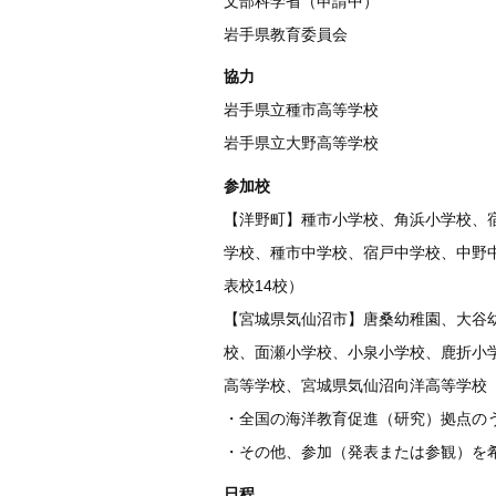
文部科学省（申請中）
岩手県教育委員会
協力
岩手県立種市高等学校
岩手県立大野高等学校
参加校
【洋野町】種市小学校、角浜小学校、
学校、種市中学校、宿戸中学校、中野
表校14校）
【宮城県気仙沼市】唐桑幼稚園、大谷
校、面瀬小学校、小泉小学校、鹿折小
高等学校、宮城県気仙沼向洋高等学校
・全国の海洋教育促進（研究）拠点の
・その他、参加（発表または参観）を
日程