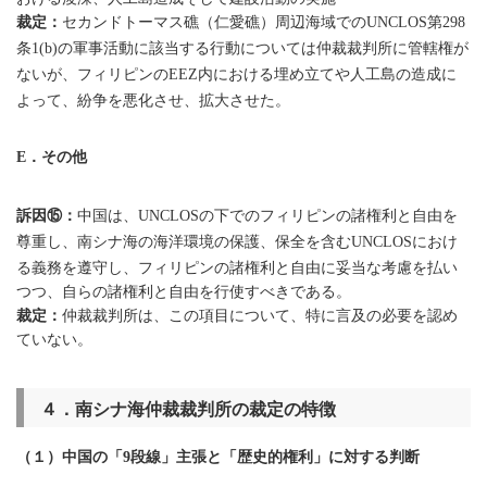
裁定：
セカンドトーマス礁（仁愛礁）周辺海域での
第
UNCLOS
298
条
の軍事活動に該当する行動については仲裁裁判所に管轄権が
1(b)
ないが、フィリピンの
内における埋め立てや人工島の造成に
EEZ
よって、紛争を悪化させ、拡大させた。
．その他
E
訴因⑮：
中国は、
の下でのフィリピンの諸権利と自由を
UNCLOS
尊重し、南シナ海の海洋環境の保護、保全を含む
におけ
UNCLOS
る義務を遵守し、フィリピンの諸権利と自由に妥当な考慮を払い
つつ、自らの諸権利と自由を行使すべきである。
裁定：
仲裁裁判所は、この項目について、特に言及の必要を認め
ていない。
４．南シナ海仲裁裁判所の裁定の特徴
（１）中国の「
段線」主張と「歴史的権利」に対する判断
9