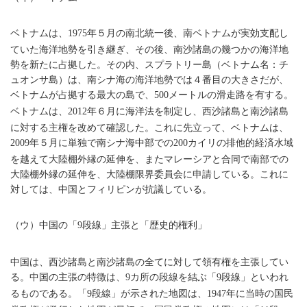
ベトナムは、
年５月の南北統一後、南ベトナムが実効支配し
1975
ていた海洋地勢を引き継ぎ、その後、南沙諸島の幾つかの海洋地
勢を新たに占拠した。その内、スプラトリー島（ベトナム名：チ
ュオンサ島）は、南シナ海の海洋地勢では４番目の大きさだが、
ベトナムが占拠する最大の島で、
メートルの滑走路を有する。
500
ベトナムは、
年６月に海洋法を制定し、西沙諸島と南沙諸島
2012
に対する主権を改めて確認した。これに先立って、ベトナムは、
年５月に単独で南シナ海中部での
カイリの排他的経済水域
2009
200
を越えて大陸棚外縁の延伸を、またマレーシアと合同で南部での
大陸棚外縁の延伸を、大陸棚限界委員会に申請している。これに
対しては、中国とフィリピンが抗議している。
（ウ）中国の「
段線」主張と「歴史的権利」
9
中国は、西沙諸島と南沙諸島の全てに対して領有権を主張してい
る。中国の主張の特徴は、
カ所の段線を結ぶ「
段線」といわれ
9
9
るものである。「
段線」が示された地図は、
年に当時の国民
9
1947