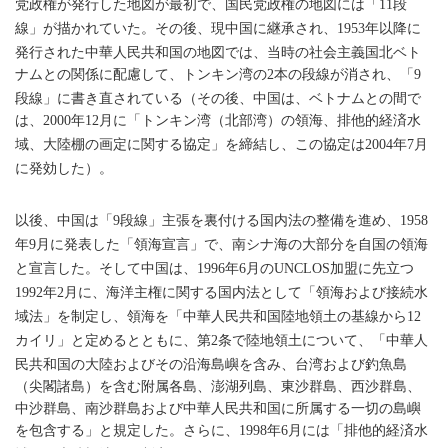
党政権が発行した地図が最初で、国民党政権の地図には「
段
11
線」が描かれていた。その後、現中国に継承され、
年以降に
1953
発行された中華人民共和国の地図では、当時の社会主義国北ベト
ナムとの関係に配慮して、トンキン湾の
本の段線が消され、「
2
9
段線」に書き直されている（その後、中国は、ベトナムとの間で
は、
年
月に「トンキン湾（北部湾）の領海、排他的経済水
2000
12
域、大陸棚の画定に関する協定」を締結し、この協定は
年
月
2004
7
に発効した）。
以後、中国は「
段線」主張を裏付ける国内法の整備を進め、
9
1958
年
月に発表した「領海宣言」で、南シナ海の大部分を自国の領海
9
と宣言した。そして中国は、
年
月の
加盟に先立つ
1996
6
UNCLOS
年
月に、海洋主権に関する国内法として「領海および接続水
1992
2
域法」を制定し、領海を「中華人民共和国陸地領土の基線から
12
カイリ」と定めるとともに、第
条で陸地領土について、「中華人
2
民共和国の大陸およびその沿海島嶼を含み、台湾および釣魚島
（尖閣諸島）を含む附属各島、澎湖列島、東沙群島、西沙群島、
中沙群島、南沙群島および中華人民共和国に所属する一切の島嶼
を包含する」と規定した。さらに、
年
月には「排他的経済水
1998
6