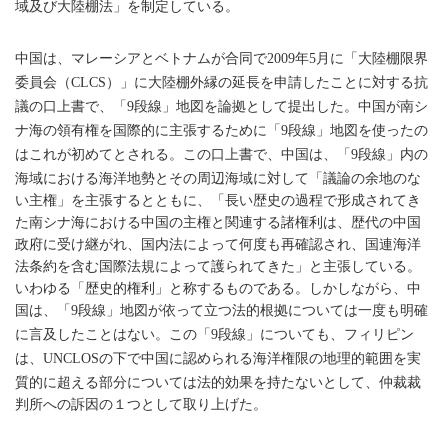
域及び大陸棚法」を制定している。
中国は、マレーシアとベトナムが合同で
年
月に「大陸棚限界
2009
5
委員会（
）」に大陸棚外縁の延長を申請したことに対する抗
CLCS
議の口上書で、「
段線」地図を論拠として提出した。中国が南シ
9
ナ海の領有権を国際的に主張するために「
段線」地図を使ったの
9
はこれが初めてとされる。この口上書で、中国は、「
段線」内の
9
海域における海洋地勢とその周辺海域に対して「議論の余地のな
い主権」を主張するとともに、「長い歴史の過程で形成されてき
た南シナ海における中国の主権と関連する諸権利は、歴代の中国
政府に受け継がれ、国内法によって何度も再確認され、国連海洋
法条約を含む国際法規によって護られてきた」と主張している。
いわゆる「歴史的権利」と称するものである。しかしながら、中
国は、「
段線」地図が依って立つ法的根拠については一度も明確
9
に言及したことはない。この「
段線」についても、フィリピン
9
は、
の下で中国に認められる海洋権限の地理的範囲を実
UNCLOS
質的に超える部分については法的効果を持たないとして、仲裁裁
判所への訴因の１つとして取り上げた。