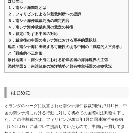
はじめに
１．南シナ海問題とは
２．フィリピンによる仲裁裁判所への提訴
３．南シナ海仲裁裁判所の裁定内容
４．南シナ海仲裁裁判所の裁定の特徴
５．裁定に対する中国の対応
６．裁定後の中国の南シナ海における軍事的選択肢
地図：南シナ海に出現する可能性のある中国の「戦略的大三角形」
と「戦略的小三角形」
添付地図１：南シナ海における沿岸各国の海洋境界の主張
添付地図２：南沙諸島の海洋地勢と領有権主張国の占拠状況
はじめに
オランダのハーグに設置された南シナ海仲裁裁判所は
月
日、中
7
12
国の南シナ海における行動に対して初めての国際司法判断を下し
た。この仲裁裁判は、フィリピンが
年
月に国連海洋法条約
2013
1
（
）に基づいて提訴していたもので、中国は一貫して参
UNCLOS