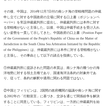
その後、中国は、
年
月
日付の南シナ海の管轄権問題の仲裁
2014
12
7
申し立てに対する中国政府の立場に関する口上書（ポジションペ
ーパー）を常設仲裁裁判所に提出し、仲裁裁判所には本件に対す
る管轄権がないと主張した。以後、中国は仲裁手続きを受け入れ
ない姿勢を一貫して示してきた。中国政府の口上書（
Position Paper
of the Government of the People's Republic of China on the Matter of
Jurisdiction in the South China Sea Arbitration Initiated by the Republic
）は、仲裁裁判所には本件に対する管轄権がない
of the Philippines
と主張し、その事由として以下の諸点を指摘している。
①仲裁裁判所に提訴された問題の本質は、南シナ海の幾つかの海
洋地勢に対する領土主権であり、国連海洋法条約の対象外であ
り、従って、条約の解釈や適用に関わる問題ではない。
②中国とフィリピンは、
国間の政府機関の協議や南シナ海に関す
2
る
年の「行動宣言」に基づき、交渉を通じて関係紛争を解決
2002
することに同意している。フィリピンは、一方的に仲裁裁判を始