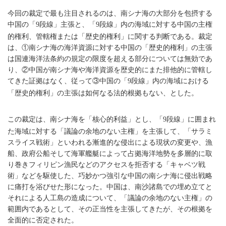
今回の裁定で最も注目されるのは、南シナ海の大部分を包摂する
中国の「
段線」主張と、「
段線」内の海域に対する中国の主権
9
9
的権利、管轄権または「歴史的権利」に関する判断である。裁定
は、①南シナ海の海洋資源に対する中国の「歴史的権利」の主張
は国連海洋法条約の規定の限度を超える部分については無効であ
り、②中国が南シナ海や海洋資源を歴史的にまた排他的に管轄し
てきた証拠はなく、従って③中国の「
段線」内の海域における
9
「歴史的権利」の主張は如何なる法的根拠もない、とした。
この裁定は、南シナ海を「核心的利益」とし、「
段線」に囲まれ
9
た海域に対する「議論の余地のない主権」を主張して、「サラミ
スライス戦術」といわれる漸進的な侵出による現状の変更や、漁
船、政府公船そして海軍艦艇によって占拠海洋地勢を多層的に取
り巻きフィリピン漁民などのアクセスを拒否する「キャベツ戦
術」などを駆使した、巧妙かつ強引な中国の南シナ海に侵出戦略
に痛打を浴びせた形になった。中国は、南沙諸島での埋め立てと
それによる人工島の造成について、「議論の余地のない主権」の
範囲内であるとして、その正当性を主張してきたが、その根拠を
全面的に否定された。