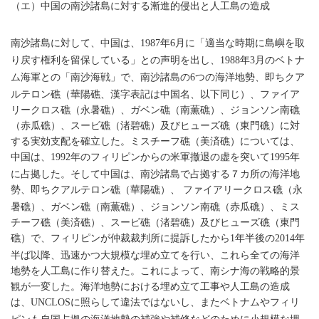
（エ）中国の南沙諸島に対する漸進的侵出と人工島の造成
南沙諸島に対して、中国は、
年
月に「適当な時期に島嶼を取
1987
6
り戻す権利を留保している」との声明を出し、
年
月のベトナ
1988
3
ム海軍との「南沙海戦」で、南沙諸島の
つの海洋地勢、即ちクア
6
ルテロン礁（華陽礁、漢字表記は中国名、以下同じ）、ファイア
リークロス礁（永暑礁）、ガベン礁（南薫礁）、ジョンソン南礁
（赤瓜礁）、スービ礁（渚碧礁）及びヒューズ礁（東門礁）に対
する実効支配を確立した。ミスチーフ礁（美済礁）については、
中国は、
年のフィリピンからの米軍撤退の虚を突いて
年
1992
1995
に占拠した。そして中国は、南沙諸島で占拠する７カ所の海洋地
勢、即ちクアルテロン礁（華陽礁）、
ファイアリークロス礁（永
暑礁）、ガベン礁（南薫礁）、ジョンソン南礁（赤瓜礁）、ミス
チーフ礁（美済礁）、スービ礁（渚碧礁）及びヒューズ礁（東門
礁）で、フィリピンが仲裁裁判所に提訴したから
年半後の
年
1
2014
半ば以降、迅速かつ大規模な埋め立てを行い、これら全ての海洋
地勢を人工島に作り替えた。これによって、南シナ海の戦略的景
観が一変した。海洋地勢における埋め立て工事や人工島の造成
は、
に照らして違法ではないし、またベトナムやフィリ
UNCLOS
ピンも自国占拠の海洋地勢の補強や補修などのために小規模な埋