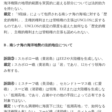
海洋権限の地理的範囲を実質的に超える部分については法的効力
を持たない。
裁定：
「
段線」によって包摂される南シナ海の海域に対する「歴
9
史的権利」、主権的権利または管轄権の主張は
に反する
UNCLOS
ものであり、
の規定の限度を超えた如何なる「歴史的権
UNCLOS
利」、主権的権利または管轄権の主張も認められない。
．南シナ海の海洋地勢の法的地位について
B
訴因③：
スカボロー礁（黄岩島）は
や大陸棚を生成しない。
EEZ
裁定：
スカボロー礁（黄岩島）は「岩」であり、
カイリ領海の
12
み有する。
訴因④：
ミスチーフ礁（美済礁）、セカンドトーマス礁（仁愛
礁）、スービ礁（渚碧礁）は領海、
または大陸棚を生成しな
EEZ
い「低潮高地」であり、占拠やその他の手段によって占有できる
対象ではない。
裁定：
いずれも満潮時に海面下に沈む「低潮高地」で、如何なる
海洋権限も有しない。スービ礁（渚碧礁）は、ティトゥ島（比