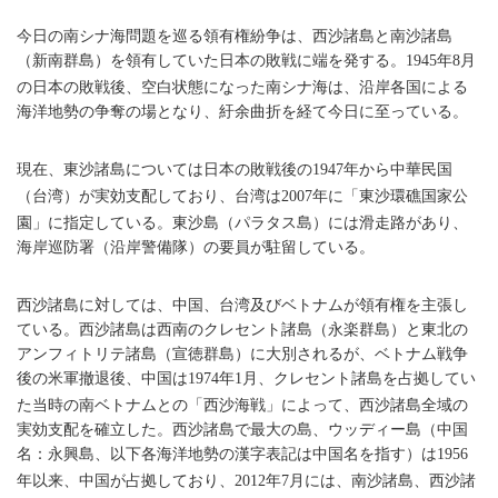
今日の南シナ海問題を巡る領有権紛争は、西沙諸島と南沙諸島
（新南群島）を領有していた日本の敗戦に端を発する。
年
月
1945
8
の日本の敗戦後、空白状態になった南シナ海は、沿岸各国による
海洋地勢の争奪の場となり、紆余曲折を経て今日に至っている。
現在、東沙諸島については日本の敗戦後の
年から中華民国
1947
（台湾）が実効支配しており、台湾は
年に「東沙環礁国家公
2007
園」に指定している。東沙島（パラタス島）には滑走路があり、
海岸巡防署（沿岸警備隊）の要員が駐留している。
西沙諸島に対しては、中国、台湾及びベトナムが領有権を主張し
ている。西沙諸島は西南のクレセント諸島（永楽群島）と東北の
アンフィトリテ諸島（宣徳群島）に大別されるが、ベトナム戦争
後の米軍撤退後、中国は
年
月、クレセント諸島を占拠してい
1974
1
た当時の南ベトナムとの「西沙海戦」によって、西沙諸島全域の
実効支配を確立した。西沙諸島で最大の島、ウッディー島（中国
名：永興島、以下各海洋地勢の漢字表記は中国名を指す）は
1956
年以来、中国が占拠しており、
年
月には、南沙諸島、西沙諸
2012
7