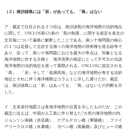
（２）南沙諸島には「岩」があっても、「島」はない
ア．裁定で注目される２つ目は、南沙諸島の海洋地勢の法的地位
に関して、
第
条の「島の制度」に関する規定を条文の
UNCLOS
121
文言毎について厳格に解釈したことである。南シナ海問題の核心
の１つは近接して点在する個々の海洋地勢の領有権を巡る紛争で
あり、従って、南シナ海問題における最大の争点は、対象となる
海洋地勢に対する主権と、海洋境界の画定にとって不可欠の当該
海洋地勢の法的地位を巡って展開される。
に規定される
UNCLOS
「島」、「岩」そして「低潮高地」などの海洋地勢が有する法的
地位とそれに伴う海洋権限はコラム１に示した通りだが、裁定
は、南沙諸島には「岩」はあっても、「島」はないとの判断を示
した。
イ．文末添付地図２は各海洋地勢の位置を示したものだが、この
裁定に従えば、中国が人工島に作り替えた
カ所の海洋地勢の内、
7
ジョンソン南礁（赤瓜礁）、クアルテロン礁（華陽礁）、ファイ
アリークロス礁（永暑礁）、ガベン礁（南薫礁）及びヒューズ礁