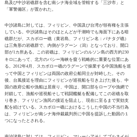
島及び中沙岩礁群を含む南シナ海全域を管轄する「三沙市」と
「軍警備区」が置かれた。
中沙諸島に対しては、フィリピン、中国及び台湾が領有権を主張
している。中沙諸島はそのほとんどが干潮時でも海面下にある暗
礁群だが、スカボロー礁（黄岩島、フィリピン名：パナタグ礁）
は三角形の岩礁群で、内側がラグーン（潟）となっており、開口
部が
カ所ある。この岩礁は、フィリピンのルソン島の西方約
1
230
キロにあって、北方のバシー海峡を窺う戦略的に重要な位置にあ
る。
年
月、スカボロー礁のラグーンで操業する中国漁船を巡
2012
4
って中国とフィリピンは両国の政府公船同士が対峙した。その
後、台風接近を理由にフィリピンが巡視船を引き上げた後も、中
国の政府公船や漁船は居座り、中国は、開口部をロープや漁網で
封鎖して、漁船や巡視船そして戦闘艦艇を配備してこの岩礁を取
り巻き、フィリピン漁民の接近を阻止し、現在に至るまで実効支
配を続けている。スカボロー礁におけるこうした中国の不当行為
は、フィリピンが南シナ海仲裁裁判所に中国を提訴した動因の１
つになったとされる。
南沙諸島に対しては、フィリピン、マレーシアそしてブルネイが