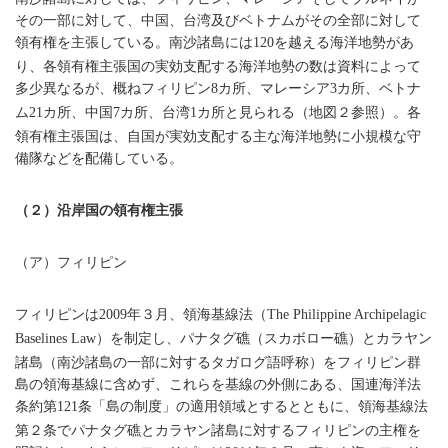
その一部に対して、中国、台湾及びベトナムがその全部に対して
領有権を主張している。南沙諸島には
を越える海洋地勢があ
120
り、各領有権主張国の実効支配する海洋地勢の数は資料によって
多少異なるが、概ねフィリピン
カ所、マレーシア
カ所、ベトナ
8
3
ム
カ所、中国
カ所、台湾
カ所と見られる（地図２参照）。各
21
7
1
領有権主張国は、自国が実効支配する主な海洋地勢に小規模な守
備隊などを配備している。
（２）沿岸国の領有権主張
（ア）フィリピン
フィリピンは
年３月、領海基線法（
2009
The Philippine Archipelagic
）を制定し、パナタグ礁（スカボロー礁）とカラヤン
Baselines Law
諸島（南沙諸島の一部に対するタガログ語呼称）をフィリピン群
島の領海基線に含めず、これらを基線の外側にある、国連海洋法
条約第
条「島の制度」の適用領域とするとともに、領海基線法
121
第２条でパナタグ礁とカラヤン諸島に対するフィリピンの主権を