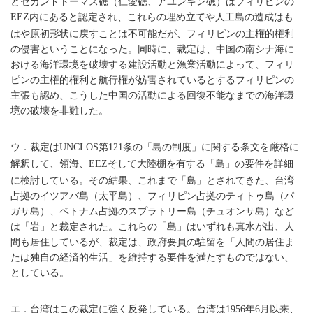
とセカンドトーマス礁（仁愛礁、アユンギン礁）はフィリピンの
内にあると認定され、これらの埋め立てや人工島の造成はも
EEZ
はや原初形状に戻すことは不可能だが、フィリピンの主権的権利
の侵害ということになった。同時に、裁定は、中国の南シナ海に
おける海洋環境を破壊する建設活動と漁業活動によって、フィリ
ピンの主権的権利と航行権が妨害されているとするフィリピンの
主張も認め、こうした中国の活動による回復不能なまでの海洋環
境の破壊を非難した。
ウ．裁定は
第
条の「島の制度」に関する条文を厳格に
UNCLOS
121
解釈して、領海、
そして大陸棚を有する「島」の要件を詳細
EEZ
に検討している。その結果、これまで「島」とされてきた、台湾
占拠のイツアバ島（太平島）、フィリピン占拠のティトゥ島（パ
ガサ島）、ベトナム占拠のスプラトリー島（チュオンサ島）など
は「岩」と裁定された。これらの「島」はいずれも真水が出、人
間も居住しているが、裁定は、政府要員の駐留を「人間の居住ま
たは独自の経済的生活」を維持する要件を満たすものではない、
としている。
エ．台湾はこの裁定に強く反発している。台湾は
年
月以来、
1956
6