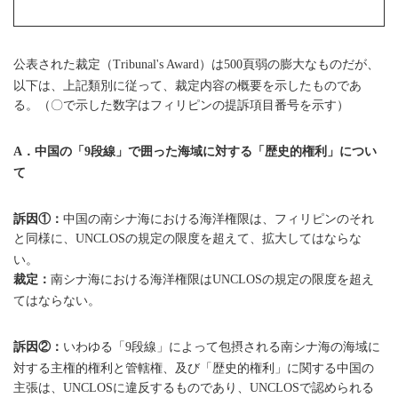
公表された裁定（
）は
頁弱の膨大なものだが、
Tribunal's Award
500
以下は、上記類別に従って、裁定内容の概要を示したものであ
る。（〇で示した数字はフィリピンの提訴項目番号を示す）
．中国の「
段線」で囲った海域に対する「歴史的権利」につい
A
9
て
訴因①：
中国の南シナ海における海洋権限は、フィリピンのそれ
と同様に、
の規定の限度を超えて、拡大してはならな
UNCLOS
い。
裁定：
南シナ海における海洋権限は
の規定の限度を超え
UNCLOS
てはならない。
訴因②：
いわゆる「
段線」によって包摂される南シナ海の海域に
9
対する主権的権利と管轄権、及び「歴史的権利」に関する中国の
主張は、
に違反するものであり、
で認められる
UNCLOS
UNCLOS