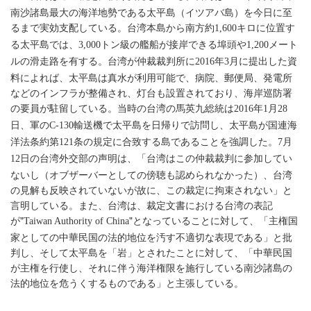
南沙諸島最大の海洋地勢である太平島（イツアバ島）を今日に至
るまで実効支配している。台湾本島から南方約
キロに位置す
1,600
る太平島では、
トン級の艦船が接岸できる埠頭や
メート
3,000
1,200
ルの滑走路を有する。台湾が仲裁裁判所に
年
月に提出した資
2016
3
料によれば、太平島は真水が利用可能で、病院、郵便局、発電所
などのインフラが整備され、灯台も設置されており、海岸巡防署
の要員が駐留している。当時の台湾の馬英九総統は
年
月
2016
1
28
日、軍の
輸送機で太平島を日帰りで訪問し、太平島が国連海
C-130
洋法条約第
条の規定に合致する島であることを強調した。
月
121
7
日の台湾外交部の声明は、「台湾はこの仲裁裁判に参加してい
12
ないし（オブザーバーとしての傍聴も認められなかった）、台湾
の見解も反映されていないが故に、この裁定に拘束されない」と
言明している。また、台湾は、裁定文書における台湾の表記
が"
"となっていることに対して、「主権国
Taiwan Authority of China
家としての中華民国の法的地位を汚す不適切な表現である」と批
判し、そして太平島を「岩」とされたことに対して、「中華民国
が主権を行使し、それに伴う海洋権限を施行している南沙諸島の
法的地位を危うくするものである」と主張している。