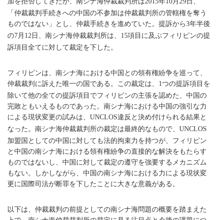
加を拒否してきたが、南シナ海仲裁裁判所は
年
月
日、
2015
10
29
「仲裁裁判手続きへの中国の不参加は仲裁裁判所の管轄権を奪う
ものではない」とし、仲裁手続きを進めていた。提訴から
年半後
3
の
月
日、南シナ海仲裁裁判所は、
項目に及ぶフィリピンの提
7
12
15
訴項目全てに対して裁定を下した。
フィリピンは、南シナ海における中国との領有権紛争を巡って、
仲裁裁判に訴えた唯一の国である。この裁定は、
つの提訴項目を
1
除いて他の全ての提訴項目でフィリピンの主張を認めた、中国の
完敗ともいえるものであった。南シナ海における中国の強引な力
による現状変更の試みは、
違反と決め付けられる結果と
UNCLOS
なった。南シナ海仲裁裁判所の裁定は最終的なもので、
UNCLOS
加盟国としての中国に対しても法的拘束力を持つが、フィリピン
と中国の南シナ海における領有権紛争の直接的な解決をもたらす
ものではないし、中国に対して裁定の遵守を強要するメカニズム
もない。しかしながら、中国の南シナ海における力による現状変
更に国際司法が断罪を下したことに大きな意義がある。
以下は、仲裁裁判の前提としての南シナ海問題の概要を踏まえた
上で、南シナ海仲裁裁判所の裁定に見る注目点と今後の課題につ