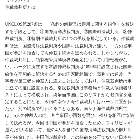
仲裁裁判所とは
第
条は、「条約の解釈又は適用に関する紛争」を解決
UNCLOS
287
する手段として、①国際海洋法裁判所、②国際司法裁判所、③仲
裁裁判所、④特別仲裁裁判所の
つの手段を規定している。仲裁裁
4
判所は、国際海洋法裁判所や国際司法裁判所と違い、一方の当事
国が参加を拒否しても仲裁手続きを進められる。しかしながら、
仲裁裁判所は、領有権や海洋境界の画定については管轄権がな
い。ハーグに所在する常設仲裁裁判所は
年に設立された国際
1899
紛争を平和的に解決するための国家間組織で、裁判では通常、当
事者が第三者を仲裁人に選ぶことになっており、仲裁裁判所は申
し立ての度に設置される。常設裁判所は事務局と仲裁人候補者リ
ストによって構成され、紛争当事国はこのリストから裁判官を選
定することになる。今回の南シナ海仲裁裁判所はハーグに置かれ
たが、別の場所で行われることもある。南シナ海仲裁裁判所で
は、
人の仲裁人の内、各当事国が同数を選び、残りを相互に協議
5
して決めるが、今回は中国が参加を拒否したため、フィリピンが
選んだ
人を除いて、他の
人を当時の国際海洋法裁判所の柳井所
1
4
長が任命した。中国側が裁定後、この任命を公正でないと日本を