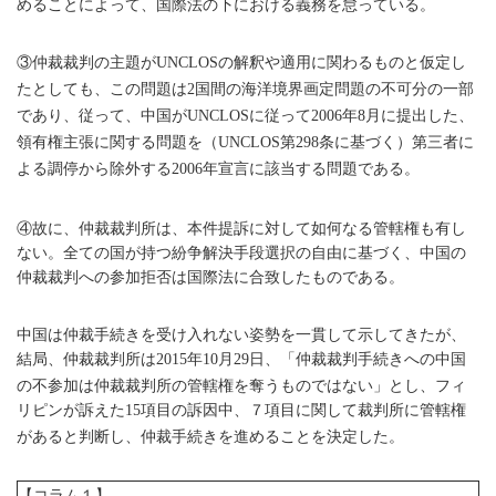
めることによって、国際法の下における義務を怠っている。
③仲裁裁判の主題が
の解釈や適用に関わるものと仮定し
UNCLOS
たとしても、この問題は
国間の海洋境界画定問題の不可分の一部
2
であり、従って、中国が
に従って
年
月に提出した、
UNCLOS
2006
8
領有権主張に関する問題を（
第
条に基づく）第三者に
UNCLOS
298
よる調停から除外する
年宣言に該当する問題である。
2006
④故に、仲裁裁判所は、本件提訴に対して如何なる管轄権も有し
ない。全ての国が持つ紛争解決手段選択の自由に基づく、中国の
仲裁裁判への参加拒否は国際法に合致したものである。
中国は仲裁手続きを受け入れない姿勢を一貫して示してきたが、
結局、仲裁裁判所は
年
月
日、「仲裁裁判手続きへの中国
2015
10
29
の不参加は仲裁裁判所の管轄権を奪うものではない」とし、フィ
リピンが訴えた
項目の訴因中、７項目に関して裁判所に管轄権
15
があると判断し、仲裁手続きを進めることを決定した。
【コラム１】