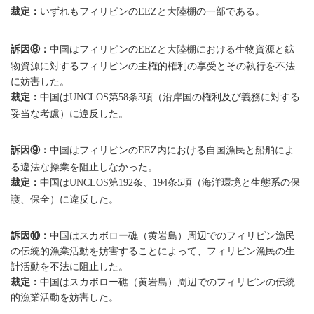
裁定：
いずれもフィリピンの
と大陸棚の一部である。
EEZ
訴因⑧：
中国はフィリピンの
と大陸棚における生物資源と鉱
EEZ
物資源に対するフィリピンの主権的権利の享受とその執行を不法
に妨害した。
裁定：
中国は
第
条
項（沿岸国の権利及び義務に対する
UNCLOS
58
3
妥当な考慮）に違反した。
訴因⑨：
中国はフィリピンの
内における自国漁民と船舶によ
EEZ
る違法な操業を阻止しなかった。
裁定：
中国は
第
条、
条
項（海洋環境と生態系の保
UNCLOS
192
194
5
護、保全）に違反した。
訴因⑩：
中国はスカボロー礁（黄岩島）周辺でのフィリピン漁民
の伝統的漁業活動を妨害することによって、フィリピン漁民の生
計活動を不法に阻止した。
裁定：
中国はスカボロー礁（黄岩島）周辺でのフィリピンの伝統
的漁業活動を妨害した。