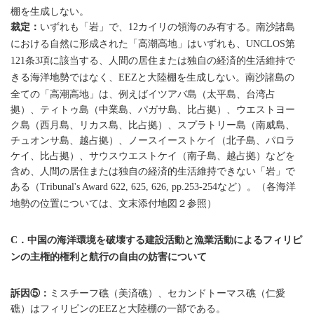
棚を生成しない。
裁定：
いずれも「岩」で、
カイリの領海のみ有する。南沙諸島
12
における自然に形成された「高潮高地」はいずれも、
第
UNCLOS
条
項に該当する、人間の居住または独自の経済的生活維持で
121
3
きる海洋地勢ではなく、
と大陸棚を生成しない。南沙諸島の
EEZ
全ての「高潮高地」は、例えばイツアバ島（太平島、台湾占
拠）、ティトゥ島（中業島、パガサ島、比占拠）、ウエストヨー
ク島（西月島、リカス島、比占拠）、スプラトリー島（南威島、
チュオンサ島、越占拠）、ノースイーストケイ（北子島、パロラ
ケイ、比占拠）、サウスウエストケイ（南子島、越占拠）などを
含め、人間の居住または独自の経済的生活維持できない「岩」で
ある（
など）。（各海洋
Tribunal's Award 622, 625, 626, pp.253-254
地勢の位置については、文末添付地図２参照）
．中国の海洋環境を破壊する建設活動と漁業活動によるフィリピ
C
ンの主権的権利と航行の自由の妨害について
訴因⑤：
ミスチーフ礁（美済礁）、セカンドトーマス礁（仁愛
礁）はフィリピンの
と大陸棚の一部である。
EEZ