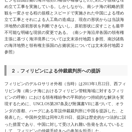
め立て工事を実施している。しかしながら、南シナ海の戦略的景
観を一変させる程の規模とスピードで実施された中国による埋め
立て工事とそれによる人工島の造成は、現在の形状からは当該海
洋地勢の原初形状を判断できないし、原初形状に戻すことも最早
不可能な明確な現状の変更である。（南シナ海沿岸各国の領有権
主張に基づく海洋境界については文末添付地図１参照、南沙諸島
の海洋地勢と領有権主張国の占拠状況については文末添付地図２
参照）
２．フィリピンによる仲裁裁判所への提訴
フィリピンのデルロサリオ外相（当時）は
年
月
日、西フィ
2013
1
22
リピン海（南シナ海におけるフィリピン管轄海域に対するフィリ
ピンの呼称）における領有権紛争の平和的かつ持続的な解決を実
現するために、
第
条及び附属書
に基づいて、オラ
UNCLOS
287
VII
ンダの首都、ハーグにある常設仲裁裁判所に中国を提訴した、と
発表した。中国外交部は同年
月
日、提訴は歴史的かつ法的に誤
2
19
った措置であり、中国に対して受け入れ難い告発を含んでいると
して、フィリピンの仲裁手続きへの参加を拒否した。