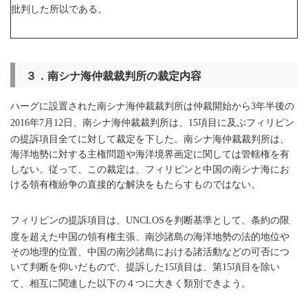
批判した所以である。
３．南シナ海仲裁裁判所の裁定内容
ハーグに設置された南シナ海仲裁裁判所は仲裁開始から
年半後の
3
年
月
日、南シナ海仲裁裁判所は、
項目に及ぶフィリピン
2016
7
12
15
の提訴項目全てに対して裁定を下した。南シナ海仲裁裁判所は、
海洋地勢に対する主権問題や海洋境界画定に関しては管轄権を有
しない。従って、この裁定は、フィリピンと中国の南シナ海にお
ける領有権紛争の直接的な解決をもたらすものではない。
フィリピンの提訴項目は、
を判断基準として、条約の限
UNCLOS
度を超えた中国の領有権主張、南沙諸島の海洋地勢の法的地位や
その地理的位置、中国の南沙諸島における諸活動などの可否につ
いて判断を仰いだもので、提訴した
項目は、第
項目を除い
15
15
て、相互に関連した以下の４つに大きく類別できよう。