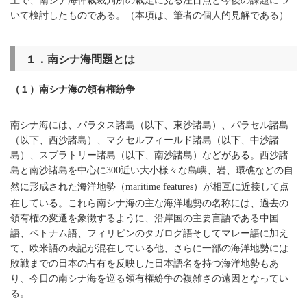
いて検討したものである。（本項は、筆者の個人的見解である）
１．南シナ海問題とは
（１）南シナ海の領有権紛争
南シナ海には、パラタス諸島（以下、東沙諸島）、パラセル諸島
（以下、西沙諸島）、マクセルフィールド諸島（以下、中沙諸
島）、スプラトリー諸島（以下、南沙諸島）などがある。西沙諸
島と南沙諸島を中心に
近い大小様々な島嶼、岩、環礁などの自
300
然に形成された海洋地勢（
）が相互に近接して点
maritime features
在している。これら南シナ海の主な海洋地勢の名称には、過去の
領有権の変遷を象徴するように、沿岸国の主要言語である中国
語、ベトナム語、フィリピンのタガログ語そしてマレー語に加え
て、欧米語の表記が混在している他、さらに一部の海洋地勢には
敗戦までの日本の占有を反映した日本語名を持つ海洋地勢もあ
り、今日の南シナ海を巡る領有権紛争の複雑さの遠因となってい
る。