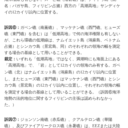
名：パガサ島、フィリピン占拠）西方の「高潮高地」サンディケ
イの
カイリ以内に位置する。
12
訴因⑥：
ガベン礁（南薫礁）、マッケナン礁（西門礁、ヒューズ
礁（東門礁）を含む）は「低潮高地」で何の海洋権限も有しない
が、これら環礁の低潮線は、ナムイエット島（鴻庥島、ベトナム
占拠）とシンカウ島（景宏島、同）のそれぞれの領海の幅を測定
する場合の基線として用いることができる。
裁定：
いずれも「低潮高地」ではなく、満潮時にも海面上にある
「高潮高地」で、「岩」として
カイリの領海のみ有する。ガベ
12
ン礁（北）はナムイエット島（鴻庥島）の
カイリ以内に位置
12
し、またヒューズ礁（東門礁）はマッケナン礁（西門礁）とシン
カウ島（景宏島）の
カイリ以内に位置し、それぞれの領海の幅
12
を測定する場合の基線として用いることができる。（訴因⑥海洋
地勢の法的地位に関するフィリピンの主張は認められなかっ
た。）
訴因⑦：
ジョンソン南礁（赤瓜礁）、クアルテロン礁（華陽
礁）、及びファイアリークロス礁（永暑礁）は、
または大陸
EEZ