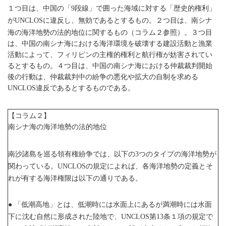
１つ目は、中国の「
段線」で囲った海域に対する「歴史的権利」
9
が
に違反し、無効であるとするもの。２つ目は、南シナ
UNCLOS
海の海洋地勢の法的地位に関するもの（コラム２参照）。３つ目
は、中国の南シナ海における海洋環境を破壊する建設活動と漁業
活動によって、フィリピンの主権的権利と航行権が妨害されてい
るとするもの。４つ目は、中国の南シナ海における仲裁裁判開始
後の行動は、仲裁裁判中の紛争の悪化や拡大の自制を求める
違反であるとするものである。
UNCLOS
【コラム２】
南シナ海の海洋地勢の法的地位
南沙諸島を巡る領有権紛争では、以下の
つのタイプの海洋地勢が
3
関わっている。
の規定によれば、各海洋地勢の定義とそ
UNCLOS
れが有する海洋権限は以下の通りである。
「低潮高地」とは、低潮時には水面上にあるが満潮時には水面
●
下に沈む自然に形成された陸地で、
第
条１項の規定で
UNCLOS
13