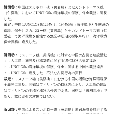
訴因⑪：
中国はスカボロー礁（黄岩島）とセカンドトーマス礁
（仁愛礁）において
の海洋環境の保護、保全義務に違反
UNCLOS
した。
裁定：
中国は
第
条（、
条
項（海洋環境と生態系の
UNCLOS
123
194
5
保護、保全）スカボロー礁（黄岩島）とセカンドトーマス礁（仁
愛礁）で海洋環境を破壊する漁業や珊瑚の採取を行い、海洋環境
保全義務に違反した。
訴因⑫：
ミスチーフ礁（美済礁）に対する中国の占拠と建設活動
ａ．人工島、施設及び構築物に関する
の規定違反
UNCLOS
ｂ．
の海洋環境の保護、保全に関する中国の義務違反
UNCLOS
ｃ．
に違反した、不法な占拠行為の実行
UNCLOS
裁定：
ミスチーフ礁（美済礁）における中国の活動は海洋環境保
全義務に違反。同礁はフィリピンの
内にあり、人工島の建設
EEZ
はフィリピンの主権的権利の侵害である。同礁は「低潮高地」で
あり、故に占有の対象ではない。
訴因⑬：
中国によるスカボロー礁（黄岩島）周辺海域を航行する