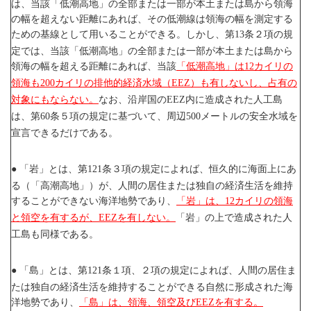
は、当該「低潮高地」の全部または一部が本土または島から領海
の幅を超えない距離にあれば、その低潮線は領海の幅を測定する
ための基線として用いることができる。しかし、第
条２項の規
13
定では、当該「低潮高地」の全部または一部が本土または島から
領海の幅を超える距離にあれば、当該
「低潮高地」は
カイリの
12
領海も
カイリの排他的経済水域（
）も有しないし、占有の
200
EEZ
対象にもならない。
なお、沿岸国の
内に造成された人工島
EEZ
は、第
条５項の規定に基づいて、周辺
メートルの安全水域を
60
500
宣言できるだけである。
「岩」とは、第
条３項の規定によれば、恒久的に海面上にあ
●
121
る（「高潮高地」）が、人間の居住または独自の経済生活を維持
することができない海洋地勢であり、
「岩」は、
カイリの領海
12
と領空を有するが、
を有しない。
「岩」の上で造成された人
EEZ
工島も同様である。
「島」とは、第
条１項、２項の規定によれば、人間の居住ま
●
121
たは独自の経済生活を維持することができる自然に形成された海
洋地勢であり、
「島」は、領海、領空及び
を有する。
EEZ