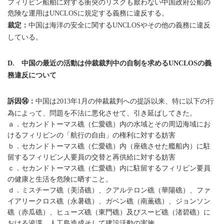
フィリピン船舶に対する衝突のリスクも厭わない中国政府公船の
危険な運用は
に規定する義務に違反する。
UNCLOS
裁定：
中国は海洋の安全に関する
やその他の義務に違反
UNCLOS
している。
中国の最近の活動は仲裁裁判中の自制を求める
の義
D.
UNCLOS
務違反について
訴因⑭：
中国は
年
月の仲裁裁判への提訴以来、特に以下の行
2013
1
為によって、問題を不法に悪化させて、引き延ばしてきた。
ａ．セカンドトーマス礁（仁愛礁）内の水域とその周辺海域にお
けるフィリピンの「航行の自由」の権利に対する妨害
ｂ．セカンドトーマス礁（仁愛礁）内（座礁させた艦船内）に駐
留するフィリピン人要員の交替と再供給に対する妨害
ｃ．セカンドトーマス礁（仁愛礁）内に駐留するフィリピン要員
の健康と生活を危険に晒すこと。
ｄ．ミスチーフ礁（美済礁）、クアルテロン礁（華陽礁）、ファ
イアリークロス礁（永暑礁）、ガベン礁（南薫礁）、ジョンソン
礁（赤瓜礁）、ヒューズ礁（東門礁）及びスービ礁（渚碧礁）に
おける浚渫、人工島造成そして建設活動の実施