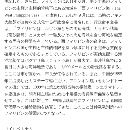
明記した。さらに、フィリピンは
年６月、南シナ海のフィリ
2011
ピンの主権と主権的管轄下にある海域を「西フィリピン海（
The
）」と改称し、
年９月には、当時のアキノ
West Philippine Sea
2012
大統領が改称を公式化する行政命令に署名した。行政命令文書
は、「フィリピンは、ルソン海とその周辺海域、カラヤン諸島
（南沙諸島）とスカボロー礁及びその周辺海域を含む海域を画定
する固有の権限を有している。西フィリピン海の命名は、フィリ
ピン共和国が主権と主権的権限を持つ領域に対する完全な支配を
確定するものである」としている。フィリピンが実効支配する海
洋地勢ではパグアサ島（ティトゥ島）が最大で、南沙諸島では２
番目に大きな海洋地勢であり、
メールとの滑走路を有する。
1,000
ここには市が置かれ、市長が任命されている。また、中国が
1995
年に占拠したミスチーフ礁に近い、アユンギン礁（セカンドトー
マス礁）では、
年に第
次大戦当時の揚陸艦「シエラマドレ」
1999
2
を座礁させ、領有権主張のために小規模の海兵隊守備隊を駐留さ
せている。これに対して、中国は継続的にフィリピンによる同船
守備隊への補給活動を妨害してきた。このことは仲裁裁判所への
フィリピンの訴因の
つとなった。
1
（イ）ベトナム