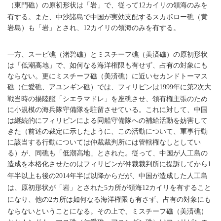
（東門礁）の原初形状は「岩」で、従って
カイリの領海のみを
12
有する。また、中沙諸島で中国が実効支配するスカボロー礁（黄
岩島）も「岩」とされ、
カイリの領海のみを有する。
12
一方、スービ礁（渚碧礁）とミスチーフ礁（美済礁）の原初形状
は「低潮高地」で、如何なる海洋権限も有せず、占有の対象にも
ならない。更にミスチーフ礁（美済礁）に近いセカンドトーマス
礁（仁愛礁、アユンギン礁）では、フィリピンは
年に第
次大
1999
2
戦当時の揚陸艦「シエラマドレ」を座礁させ、領有権主張のため
に小規模の海兵隊守備隊を駐留させている。これに対して、中国
は継続的にフィリピンによる同船守備隊への補給活動を妨害して
きた（前述の裁定に示したように、この活動について、軍事行動
に該当する行動については仲裁裁判所には管轄権なしとしてい
る）が、同礁も「低潮高地」とされた。従って、中国が人工島の
造成を本格化させたのはフィリピンが仲裁裁判所に提訴してから
1
年半以上も後の
年半ば以降からだが、中国が造成した人工島
2014
は、原初形状が「岩」とされた
カ所が領海
カイリを有すること
5
12
になり、他の
カ所は如何なる海洋権限も有さず、占有の対象にも
2
ならないということになる。その上で、ミスチーフ礁（美済礁）