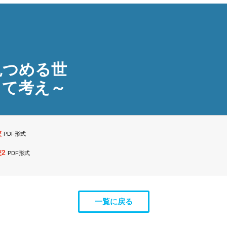
見つめる世
して考え～
校
PDF形式
校2
PDF形式
一覧に戻る