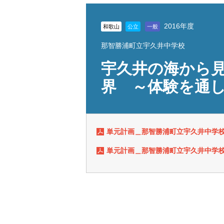
2016年度
和歌山
公立
一般
那智勝浦町立宇久井中学校
宇久井の海から
界 ～体験を通
単元計画＿那智勝浦町立宇久井中学
単元計画＿那智勝浦町立宇久井中学