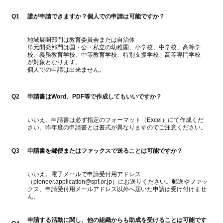
Q1
誰が申請できますか？個人での申請は可能ですか？
地域展開部門は教育委員会または自治体
単元開発部門は国・公・私立の幼稚園、小学校、中学校、高等学
校、義務教育学校、中等教育学校、特別支援学校、高等専門学校
が対象となります。
個人での申請は出来ません。
Q2
申請書はWord、PDF等で作成してもいいですか？
いいえ。申請書は必ず指定のフォーマット（Excel）にて作成くだ
さい。昨年度の申請書とは書式が異なりますのでご注意ください。
Q3
申請書を郵便またはファックスで送ることは可能ですか？
いいえ。電子メールで申請受付用アドレス
（pioneer.application@spf.or.jp）にお送りください。郵送やファッ
クス、申請受付用メールアドレス以外へ届いた申請は受け付けませ
ん。
申請する活動に関し、他の組織からも助成を受けることは可能です