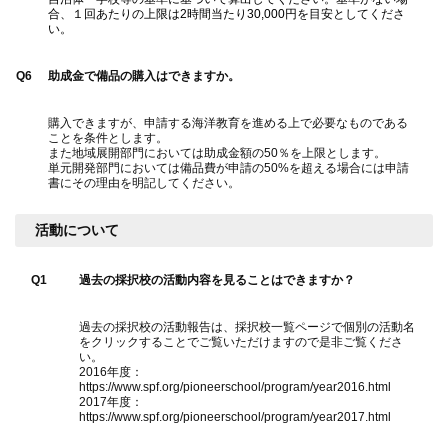
合、１回あたりの上限は2時間当たり30,000円を目安としてくださ
い。
Q6
助成金で備品の購入はできますか。
購入できますが、申請する海洋教育を進める上で必要なものである
ことを条件とします。
また地域展開部門においては助成金額の50％を上限とします。
単元開発部門においては備品費が申請の50%を超える場合には申請
書にその理由を明記してください。
活動について
Q1
過去の採択校の活動内容を見ることはできますか？
過去の採択校の活動報告は、採択校一覧ページで個別の活動名
をクリックすることでご覧いただけますので是非ご覧くださ
い。
2016年度：
https://www.spf.org/pioneerschool/program/year2016.html
2017年度：
https://www.spf.org/pioneerschool/program/year2017.html