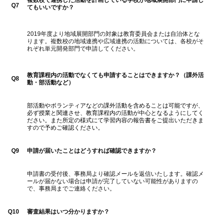
複数校で連携した活動を計画している学校が地域展開部門に申請し
Q7
てもいいですか？
2019年度より地域展開部門の対象は教育委員会または自治体とな
ります。複数校の地域連携や広域連携の活動については、各校がそ
れぞれ単元開発部門で申請してください。
教育課程内の活動でなくても申請することはできますか？（課外活
Q8
動・部活動など）
部活動やボランティアなどの課外活動を含めることは可能ですが、
必ず授業と関連させ、教育課程内の活動が中心となるようにしてく
ださい。また所定の様式にて学習内容の報告書をご提出いただきま
すので予めご確認ください。
Q9
申請が届いたことはどうすれば確認できますか？
申請書の受付後、事務局より確認メールを返信いたします。確認メ
ールが届かない場合は申請が完了していない可能性がありますの
で、事務局までご連絡ください。
Q10
審査結果はいつ分かりますか？