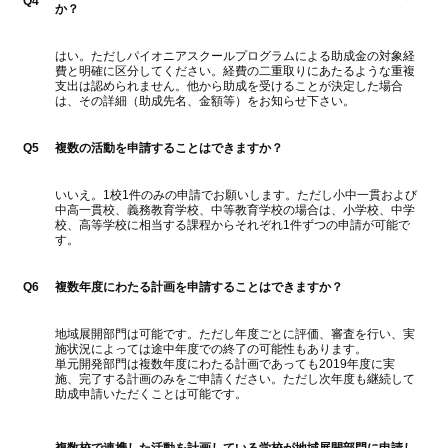
Q4
か？
はい。ただしパイオニアスクールプログラムによる助成金の対象経
費と明確に区分してください。経費の二重取りにあたるような重複
支出は認められません。他から助成を受けることが決定した場合
は、その詳細（助成先名、金額等）をお知らせ下さい。
Q5
複数の活動を申請することはできますか？
いいえ。1校1件のみの申請でお願いします。ただし小中一貫および
中高一貫校、義務教育学校、中等教育学校の場合は、小学校、中学
校、高等学校に相当する課程からそれぞれ1件ずつの申請が可能で
す。
Q6
複数年度にわたる計画を申請することはできますか？
地域展開部門は可能です。ただし年度ごとに評価、審査を行い、実
施状況によっては途中年度での終了の可能性もあります。
単元開発部門は複数年度にわたる計画であっても2019年度に実
施、完了する計画のみをご申請ください。ただし次年度も継続して
助成申請いただくことは可能です。