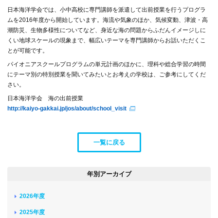
日本海洋学会では、小中高校に専門講師を派遣して出前授業を行うプログラ
ムを2016年度から開始しています。海流や気象のほか、気候変動、津波・高
潮防災、生物多様性についてなど、身近な海の問題からふだんイメージしに
くい地球スケールの現象まで、幅広いテーマを専門講師からお話いただくこ
とが可能です。
パイオニアスクールプログラムの単元計画のほかに、理科や総合学習の時間
にテーマ別の特別授業を聞いてみたいとお考えの学校は、ご参考にしてくだ
さい。
日本海洋学会 海の出前授業
http://kaiyo-gakkai.jp/jos/about/school_visit
一覧に戻る
年別アーカイブ
2026年度
2025年度