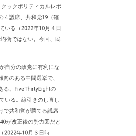
、クックポリティカルレポ
４議席、共和党19（確
いる（2022年10月４日
で均衡ではない。今回、民
区が自分の政党に有利にな
傾向のある中間選挙で、
eThirtyEightの
れている。線引きのし直し
けで共和党が勝てる議席
40が改正後の勢力図だと
想は（2022年10月３日時