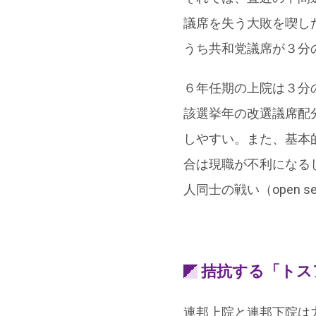
議席を失う大敗を喫し
うち共和党議席が３分
６年任期の上院は３分
該選挙年の改選議席配
しやすい。また、基本
合は現職が不利になる
人同士の戦い（open
拮抗する「トス
連邦上院と連邦下院は