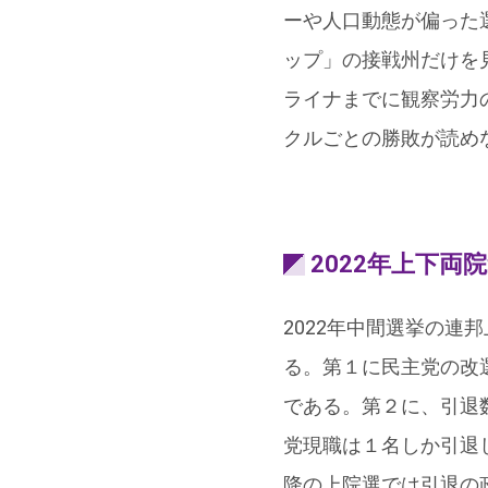
ーや人口動態が偏った
ップ」の接戦州だけを
ライナまでに観察労力
クルごとの勝敗が読め
2022年上下両
2022年中間選挙の
る。第１に民主党の改
である。第２に、引退
党現職は１名しか引退
降の上院選では引退の