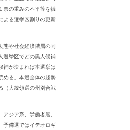
１票の重みの不平等を犠
による選挙区割りの更新
動態や社会経済階層の同
人選挙区でどの黒人候補
候補が決まれば本選挙は
読める。本選全体の趨勢
る（大統領選の州別合戦
、アジア系、労働者層、
。予備選ではイデオロギ