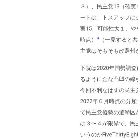
３）、民主党13（確
ートは、トスアップは
実15、可能性大１、や
4
時点）
（一見すると共
主党はそもそも改選州
下院は2020年国勢
るように歪な凸凹の線
今回不利なはずの民主党が
2022年６月時点の
で民主党優勢の選挙区
は３〜４が限界で、民主
いうのがFiveThirtyE