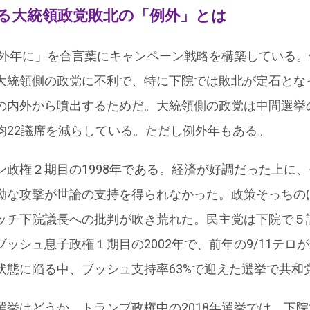
る大統領政党敗北の「例外」とは
を例外年に」を合言葉にキャンペーン戦略を構築している
大統領側の政党に不利で、特に下院では敗北が定石とな
の内外から噴出するためだ。大統領側の政党は中間選挙
均22議席を減らしている。ただし例外年もある。
ン政権２期目の1998年である。経済が好調だった上に
拗な攻撃が世論の支持を得られなかった。政策そっちの
ッチ下院議長への批判が吹き荒れた。民主党は下院で５
ッシュ息子政権１期目の2002年で、前年の9/11テロ
状態に陥る中、ブッシュ支持率63%で迎えた選挙で共和
挙はどうか。トランプ政権中の2018年選挙では、下院