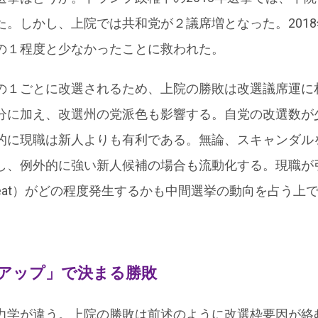
た。しかし、上院では共和党が２議席増となった。201
の１程度と少なかったことに救われた。
の１ごとに改選されるため、上院の勝敗は改選議席運に
分に加え、改選州の党派色も影響する。自党の改選数が
的に現職は新人よりも有利である。無論、スキャンダル
し、例外的に強い新人候補の場合も流動化する。現職が
 seat）がどの程度発生するかも中間選挙の動向を占う上
アップ」で決まる勝敗
力学が違う。上院の勝敗は前述のように改選枠要因が絡