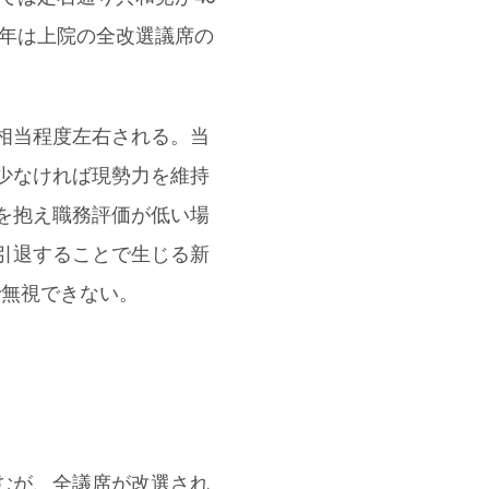
8年は上院の全改選議席の
相当程度左右される。当
少なければ現勢力を維持
を抱え職務評価が低い場
引退することで生じる新
で無視できない。
むが、全議席が改選され