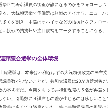
選挙区で著名議員の後釜が誰になるのかをフォローしつ
見る。大統領選挙で予備選は緒戦のアイオワ、ニューハ
の多くを割き、本選はオハイオなどの拮抗州をフォロー
ない接戦の拮抗州や注目候補をマークすることになる。
院連邦議会選挙の全体環境
連邦上院選挙は、本来は不利なはずの大統領側政党の民主
選議員数が少ないことだ。共和党議員は20が改選対象だ
数の不均衡だ。今期をもって共和党現職の５名が再選を
しない。引退数に４議席もの差が生じるのは珍しいことで
政党差は多くて３議席だった。特に共和党議員の引退は2