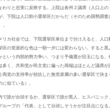
をわりと忠実に反映する。上院は各州２議席（人口上の
が、下院は人口割小選挙区だからだ（そのため国勢調査
）。
メリカ社会では、下院選挙区単位まで分け入ると、人口
挙区の党派的な色は一朝一夕には変わらない。すると黒
かという内部的勢力争い、つまり予備選が目玉になる。
は多く、共和党か民主党に偏った両端はほとんど議席が
う両党の支持率が拮抗した無党派層の多い選挙区で決ま
のに似ている）。
内で誰が台頭するか、選挙区で誰が黒人、ヒスパニック
グループの「代表」として台頭しそうかが注目点になる