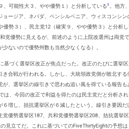
3
実９、可能性大３、やや優勢１）と分析している
。他方
ジョージア、ネバダ、ペンシルベニア、ウィスコンシンの
や優勢３）、民主党12（確実９、やや優勢３）と分析して
和党優勢に見えるが、前述のように上院改選州は両党
が少ないので優勢州数も当然少なくなる）。
調査に基づく選挙区改正が焦点だった。改正のたびに選挙
引き合戦が行われる。しかし、大統領政党側が敗北する
、選挙区の線引きで思わぬ追い風を得ている報告もある。Fiv
分類では、今回の改正で利益を得たのは民主党だと分析さ
が６増し、拮抗選挙区が６減したという。線引き要因だ
党優勢選挙区187、共和党優勢選挙区208、拮抗選挙区
ightの見立てだ。これに基づいてのFiveThirtyEightの予