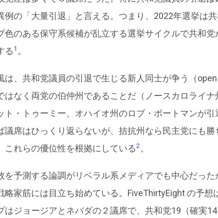
異例の「大量引退」と言える。つまり、2022年選挙は
プ色のある保守系候補が乱立する選挙サイクルで共和党
1
する
。
は、共和党議員の引退で生じる新人同士が争う（open 
ではなく両党の伯仲州であることだ（ノースカロライナ
ット・トゥーミー、オハイオ州のロブ・ポートマンが引
ば議席はひっくり返らないが、拮抗州なら民主党にも勝
2
、これらの優位性を根拠にしている
。
敗を予測する論調がリベラル系メディアでも中心だった
筋には目立ち始めている。FiveThirtyEight の予想
プはジョージアとネバダの２議席で、共和党19（確実1