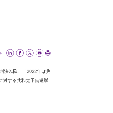
る
決以降、「2022年は典
に対する共和党予備選挙