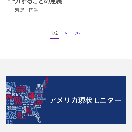
力することの意義
河野 円香
1/2
≫
>