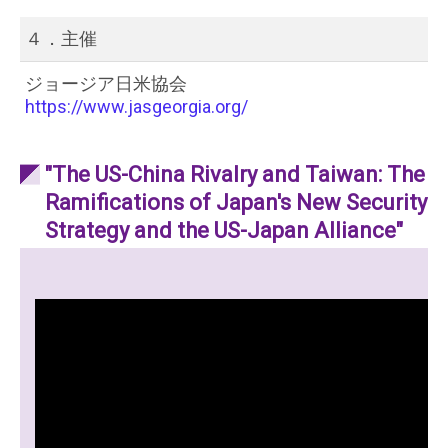
４．主催
ジョージア日米協会
https://www.jasgeorgia.org/
"The US-China Rivalry and Taiwan: The
Ramifications of Japan's New Security
Strategy and the US-Japan Alliance"