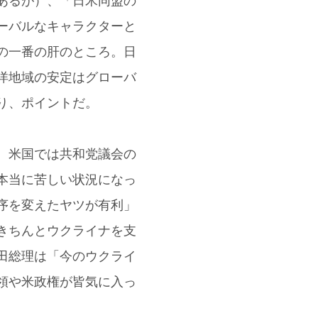
あるが）、「日米同盟の
ーバルなキャラクターと
の一番の肝のところ。日
洋地域の安定はグローバ
り、ポイントだ。
、米国では共和党議会の
本当に苦しい状況になっ
序を変えたヤツが有利」
きちんとウクライナを支
田総理は「今のウクライ
領や米政権が皆気に入っ