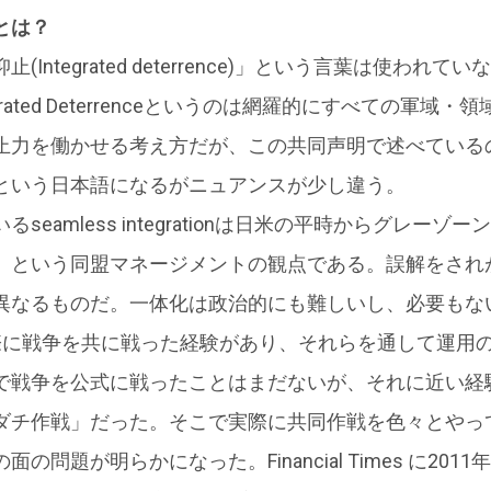
とは？
Integrated deterrence)」という言葉は使わ
rated Deterrenceというのは網羅的にすべての軍域
を働かせる考え方だが、この共同声明で述べているのはjoin
という日本語になるがニュアンスが少し違う。
seamless integrationは日米の平時からグレー
」という同盟マネージメントの観点である。誤解をされ
異なるものだ。一体化は政治的にも難しいし、必要もな
実際に戦争を共に戦った経験があり、それらを通して運用
で戦争を公式に戦ったことはまだないが、それに近い経験
ダチ作戦」だった。そこで実際に共同作戦を色々とやっ
の問題が明らかになった。Financial Times に20