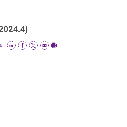
4.4)
る