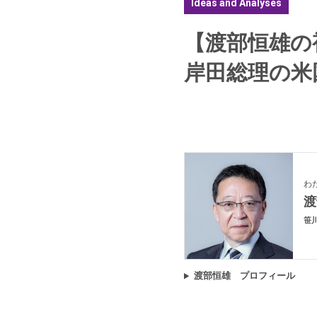
Ideas and Analyses
【渡部恒雄の
岸田総理の米国
わ
笹
渡部恒雄 プロフィール