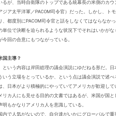
いるが、当時自衛隊のトップである統幕長の米側のカウ
アジア太平洋軍／PACOM司令官）だった。しかし、ト
り、都度別にPACOM司令官と話をしなくてはならなか
の単位で決断を迫られるような状況下でそれはいかがな
が今回の合意にもつながっている。
米国主導？
」という内容は岸田総理の議会演説にゆだねる形だ。日
ういう立場をとっているか、という点は議会演説で述べ
は、日本がより積極的にやっていてアメリカが歓迎して
メリカ人にも見せる目的の文書ではあるが、米国が国と
声明もかなりアメリカ人を意識している。
国内で人気がないので、自分達がいかにグローバルで重