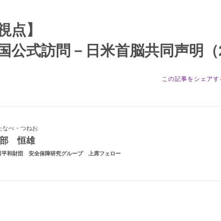
視点】
公式訪問－日米首脳共同声明（202
この記事をシェアす
たなべ・つねお
渡部 恒雄
川平和財団 安全保障研究グループ 上席フェロー