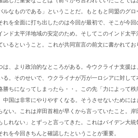
確認した重要なことは（前々から言われていたことでは
バルなものである」ということだ。もともと同盟のグロ
それを全面に打ち出したのは今回が最初で、そこが今回
インド太平洋地域の安定のため。そしてこのインド太平
ているということ。これが共同宣言の前文に書かれてお
つは、より政治的なところがある。今ウクライナ支援は
いる。そのせいで、ウクライナが万が一ロシアに対して
略勝ちになってしまったら・・。この先「力によって秩
、中国は非常にやりやすくなる。そうさせないためには
らない。これは岸田首相が早くから言っていたこと。岸
もしれない」とずっと言ってきた。これはバイデン大統
それを今回きちんと確認したということが重要。