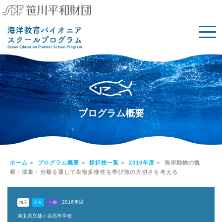
プログラム概要
ホーム
>
プログラム概要
>
採択校一覧
>
2016年度
> 海岸動物の観
察・採集・分類を通して生物多様性を学び海の大切さを考える
2016年度
埼玉
公立
一般
埼玉県立越ヶ谷高等学校