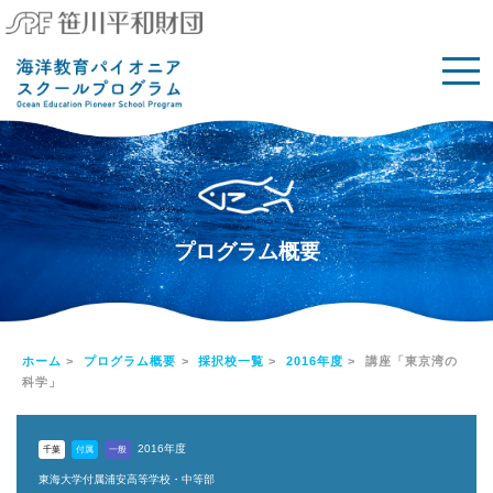
プログラム概要
ホーム
>
プログラム概要
>
採択校一覧
>
2016年度
> 講座「東京湾の
科学」
2016年度
千葉
付属
一般
東海大学付属浦安高等学校・中等部