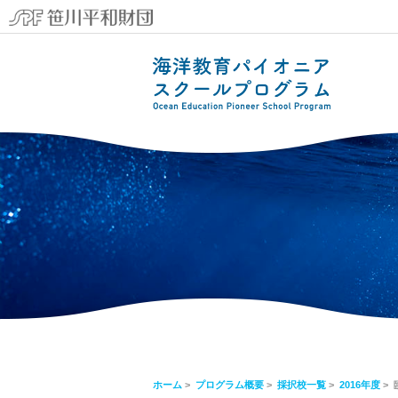
ホーム
>
プログラム概要
>
採択校一覧
>
2016年度
> 