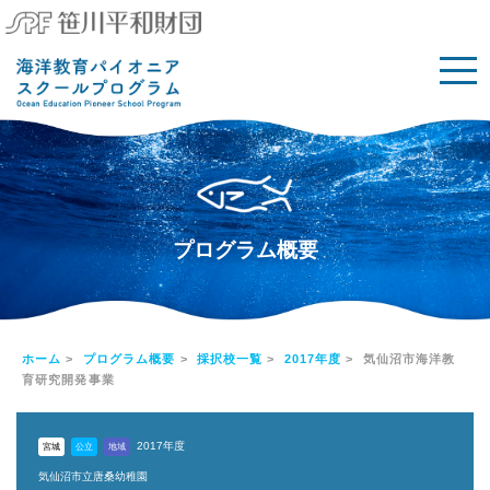
プログラム概要
ホーム
>
プログラム概要
>
採択校一覧
>
2017年度
> 気仙沼市海洋教
育研究開発事業
2017年度
宮城
公立
地域
気仙沼市立唐桑幼稚園