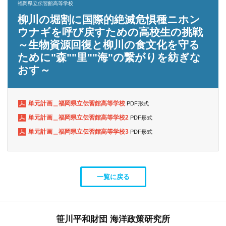
福岡県立伝習館高等学校
柳川の堀割に国際的絶滅危惧種ニホン
ウナギを呼び戻すための高校生の挑戦
～生物資源回復と柳川の食文化を守る
ために"森""里""海"の繋がりを紡ぎな
おす～
単元計画＿福岡県立伝習館高等学校
PDF形式
単元計画＿福岡県立伝習館高等学校2
PDF形式
単元計画＿福岡県立伝習館高等学校3
PDF形式
一覧に戻る
笹川平和財団 海洋政策研究所