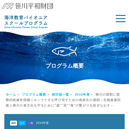
プログラム概要
ホーム
>
プログラム概要
>
採択校一覧
>
2016年度
> 柳川の堀割に国
際的絶滅危惧種ニホンウナギを呼び戻すための高校生の挑戦～生物資源回
復と柳川の食文化を守るために"森""里""海"の繋がりを紡ぎなおす～
2016年度
福岡
公立
一般