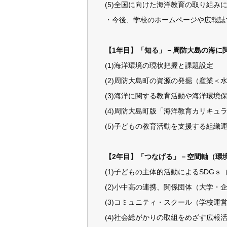
(5)全国に向けた海洋教育の取り組み
・今後、学校のホームページや広報誌
【1年目】「知る」－周防大島の海に
(1)海洋環境の現状把握と課題設定
(2)周防大島町の資源の発掘（産業＜
(3)海洋に関する教育活動や海洋環境
(4)周防大島町版「海洋教育カリキュ
(5)子どもの教育活動を支援する組織
【2年目】「つなげる」－空間軸（環
(1)子どもの主体的活動によるSDGｓ（
(2)小中高の連携、関係団体（大学
(3)コミュニティ・スクール（学校運
(4)社会総がかりの取組をめざす広報