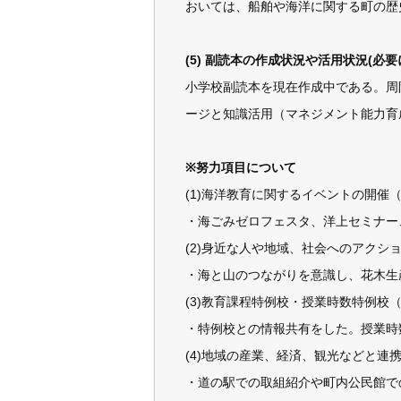
おいては、船舶や海洋に関する町の歴
(5) 副読本の作成状況や活用状況(必
小学校副読本を現在作成中である。周
ージと知識活用（マネジメント能力育
※努力項目について
(1)海洋教育に関するイベントの開催
・海ごみゼロフェスタ、洋上セミナー
(2)身近な人や地域、社会へのアクシ
・海と山のつながりを意識し、花木生
(3)教育課程特例校・授業時数特例
・特例校との情報共有をした。授業時
(4)地域の産業、経済、観光などと連
・道の駅での取組紹介や町内公民館で