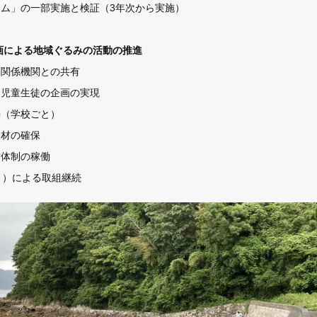
ラム」の一部実施と検証（3年次から実施）
画による地域ぐるみの活動の推進
と関係機関との共有
、児童生徒の企画の実現
築（学校ごと）
人材の確保
営体制の稼働
～）による取組継続