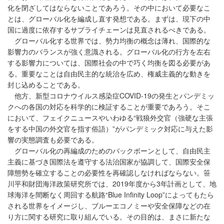
化を閉ざしてはならないことであろう。その中において必要なこ
とは、グローバル化を編成し直す発想である。まずは、現下の中
国に過度に依存するサプライチェーンは見直されるべきである。
グローバル化する世界では、勢力均衡の概念は薄れ、国際的な
影響力のバランスが強く意識される。グローバル化の行方を左右
する影響力については、国際社会の中で巧く均衡を図る必要があ
る。重要なことは自由民主的な統治を広め、権威主義的な動きを
封じ込めることである。
他方、新型コロナウイルス感染症COVID-19の発生とパンデミッ
クへの各国の対応を科学的に検証することが重要であろう。そこ
において、フェイクニュースやいわゆる“戦狼外交官（強硬な主張
をする中国の外交官を指す俗語）”がパンデミック対応に与えた影
響の実態調査も必要である。
グローバル化の再編成のためのバックボーンとして、自由民主
主義に基づき国際法を遵守する法治国家が協調して、国際安全保
障態勢を確立することの必要性を再確認しなければならない。笹
川平和財団海洋政策研究所では、2019年度から3年計画として、地
球海洋を間断なく周回する航路“Blue Infinity Loop”によってもたら
される世界をイメージし、ブルーエコノミーや安全保障などの在
り方に関する研究に取り組んでいる。その目的は、まさに新たな