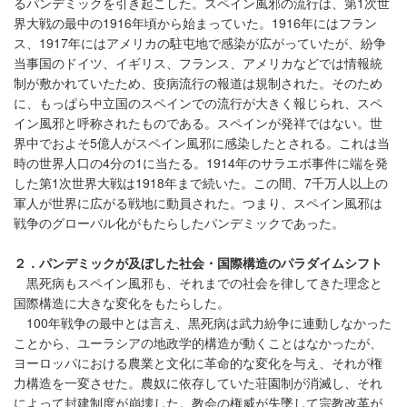
るパンデミックを引き起こした。スペイン風邪の流行は、第1次世
界大戦の最中の1916年頃から始まっていた。1916年にはフラン
ス、1917年にはアメリカの駐屯地で感染が広がっていたが、紛争
当事国のドイツ、イギリス、フランス、アメリカなどでは情報統
制が敷かれていたため、疫病流行の報道は規制された。そのため
に、もっぱら中立国のスペインでの流行が大きく報じられ、スペ
イン風邪と呼称されたものである。スペインが発祥ではない。世
界中でおよそ5億人がスペイン風邪に感染したとされる。これは当
時の世界人口の4分の1に当たる。1914年のサラエボ事件に端を発
した第1次世界大戦は1918年まで続いた。この間、7千万人以上の
軍人が世界に広がる戦地に動員された。つまり、スペイン風邪は
戦争のグローバル化がもたらしたパンデミックであった。
２．パンデミックが及ぼした社会・国際構造のパラダイムシフト
黒死病もスペイン風邪も、それまでの社会を律してきた理念と
国際構造に大きな変化をもたらした。
100年戦争の最中とは言え、黒死病は武力紛争に連動しなかった
ことから、ユーラシアの地政学的構造が動くことはなかったが、
ヨーロッパにおける農業と文化に革命的な変化を与え、それが権
力構造を一変させた。農奴に依存していた荘園制が消滅し、それ
によって封建制度が崩壊した。教会の権威が失墜して宗教改革が