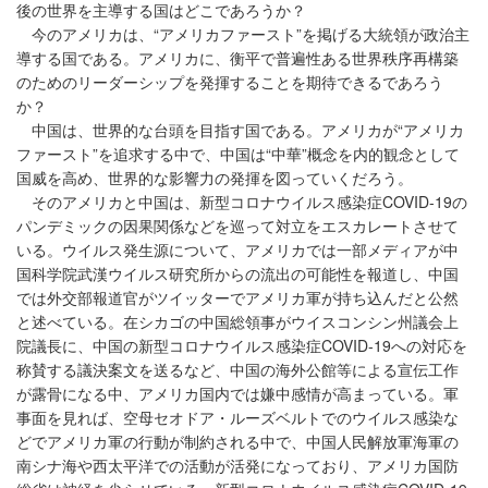
後の世界を主導する国はどこであろうか？
今のアメリカは、“アメリカファースト”を掲げる大統領が政治主
導する国である。アメリカに、衡平で普遍性ある世界秩序再構築
のためのリーダーシップを発揮することを期待できるであろう
か？
中国は、世界的な台頭を目指す国である。アメリカが“アメリカ
ファースト”を追求する中で、中国は“中華”概念を内的観念として
国威を高め、世界的な影響力の発揮を図っていくだろう。
そのアメリカと中国は、新型コロナウイルス感染症COVID-19の
パンデミックの因果関係などを巡って対立をエスカレートさせて
いる。ウイルス発生源について、アメリカでは一部メディアが中
国科学院武漢ウイルス研究所からの流出の可能性を報道し、中国
では外交部報道官がツイッターでアメリカ軍が持ち込んだと公然
と述べている。在シカゴの中国総領事がウイスコンシン州議会上
院議長に、中国の新型コロナウイルス感染症COVID-19への対応を
称賛する議決案文を送るなど、中国の海外公館等による宣伝工作
が露骨になる中、アメリカ国内では嫌中感情が高まっている。軍
事面を見れば、空母セオドア・ルーズベルトでのウイルス感染な
どでアメリカ軍の行動が制約される中で、中国人民解放軍海軍の
南シナ海や西太平洋での活動が活発になっており、アメリカ国防