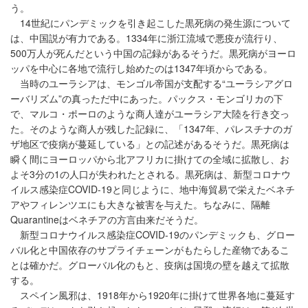
う。
14世紀にパンデミックを引き起こした黒死病の発生源について
は、中国説が有力である。1334年に浙江流域で悪疫が流行り、
500万人が死んだという中国の記録があるそうだ。黒死病がヨーロ
ッパを中心に各地で流行し始めたのは1347年頃からである。
当時のユーラシアは、モンゴル帝国が支配する“ユーラシアグロ
ーバリズム”の真っただ中にあった。パックス・モンゴリカの下
で、マルコ・ポーロのような商人達がユーラシア大陸を行き交っ
た。そのような商人が残した記録に、「1347年、パレスチナのガ
ザ地区で疫病が蔓延している」との記述があるそうだ。黒死病は
瞬く間にヨーロッパから北アフリカに掛けての全域に拡散し、お
よそ3分の1の人口が失われたとされる。黒死病は、新型コロナウ
イルス感染症COVID-19と同じように、地中海貿易で栄えたベネチ
アやフィレンツエにも大きな被害を与えた。ちなみに、隔離
Quarantineはベネチアの方言由来だそうだ。
新型コロナウイルス感染症COVID-19のパンデミックも、グロー
バル化と中国依存のサプライチェーンがもたらした産物であるこ
とは確かだ。グローバル化のもと、疫病は国境の壁を越えて拡散
する。
スペイン風邪は、1918年から1920年に掛けて世界各地に蔓延す