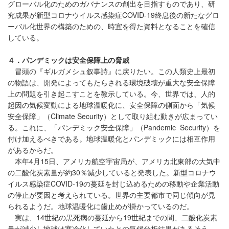
グローバル化のためのガバナンスの創出を目指すものであり、研
究成果が新型コロナウイルス感染症COVID-19終息後の新たなグロ
ーバル化世界の構築のための、時宜を得た資料となることを確信
している。
４．パンデミックは安全保障上の脅威
冒頭の『ギルガメシュ叙事詩』に戻りたい。この人類史上最初
の物語は、開発によってもたらされる環境破壊が重大な安全保障
上の問題を引き起こすことを教示している。今、世界では、人的
起因の気候変動による地球温暖化に、安全保障の側面から「気候
安全保障」（Climate Security）として取り組む動きが広まってい
る。これに、「パンデミック安全保障」（Pandemic Security）を
付け加えるべきである。地球温暖化とパンデミックには相互作用
があるからだ。
本年4月15日、アメリカ航空宇宙局が、アメリカ北東部の大気中
の二酸化炭素量が約30％減少していると発表した。新型コロナウ
イルス感染症COVID-19の蔓延を封じ込めるための移動や企業活動
の停止が要因と考えられている。世界の主要都市で同じ傾向が見
られるようだ。地球温暖化に歯止めが掛かっているのだ。
実は、14世紀の黒死病の蔓延から19世紀までの間、二酸化炭素
量が減少し地球は寒冷化していたとの気候分析結果があるそう