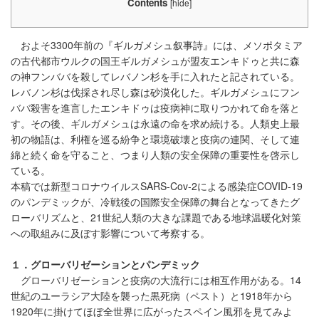
Contents
[
hide
]
およそ3300年前の『ギルガメシュ叙事詩』には、メソポタミア
の古代都市ウルクの国王ギルガメシュが盟友エンキドゥと共に森
の神フンババを殺してレバノン杉を手に入れたと記されている。
レバノン杉は伐採され尽し森は砂漠化した。ギルガメシュにフン
ババ殺害を進言したエンキドゥは疫病神に取りつかれて命を落と
す。その後、ギルガメシュは永遠の命を求め続ける。人類史上最
初の物語は、利権を巡る紛争と環境破壊と疫病の連関、そして連
綿と続く命を守ること、つまり人類の安全保障の重要性を啓示し
ている。
本稿では新型コロナウイルスSARS-Cov-2による感染症COVID-19
のパンデミックが、冷戦後の国際安全保障の舞台となってきたグ
ローバリズムと、21世紀人類の大きな課題である地球温暖化対策
への取組みに及ぼす影響について考察する。
１．グローバリゼーションとパンデミック
グローバリゼーションと疫病の大流行には相互作用がある。14
世紀のユーラシア大陸を襲った黒死病（ペスト）と1918年から
1920年に掛けてほぼ全世界に広がったスペイン風邪を見てみよ