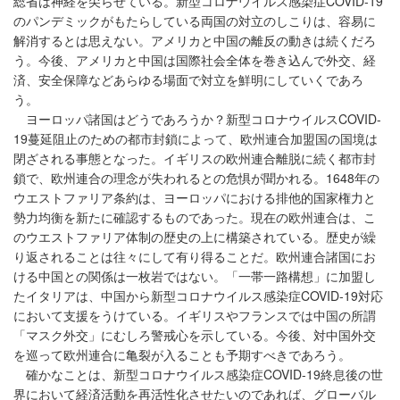
総省は神経を尖らせている。新型コロナウイルス感染症COVID-19
のパンデミックがもたらしている両国の対立のしこりは、容易に
解消するとは思えない。アメリカと中国の離反の動きは続くだろ
う。今後、アメリカと中国は国際社会全体を巻き込んで外交、経
済、安全保障などあらゆる場面で対立を鮮明にしていくであろ
う。
ヨーロッパ諸国はどうであろうか？新型コロナウイルスCOVID-
19蔓延阻止のための都市封鎖によって、欧州連合加盟国の国境は
閉ざされる事態となった。イギリスの欧州連合離脱に続く都市封
鎖で、欧州連合の理念が失われるとの危惧が聞かれる。1648年の
ウエストファリア条約は、ヨーロッパにおける排他的国家権力と
勢力均衡を新たに確認するものであった。現在の欧州連合は、こ
のウエストファリア体制の歴史の上に構築されている。歴史が繰
り返されることは往々にして有り得ることだ。欧州連合諸国にお
ける中国との関係は一枚岩ではない。「一帯一路構想」に加盟し
たイタリアは、中国から新型コロナウイルス感染症COVID-19対応
において支援をうけている。イギリスやフランスでは中国の所謂
「マスク外交」にむしろ警戒心を示している。今後、対中国外交
を巡って欧州連合に亀裂が入ることも予期すべきであろう。
確かなことは、新型コロナウイルス感染症COVID-19終息後の世
界において経済活動を再活性化させたいのであれば、グローバル