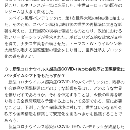
起こり、ルネサンスが一気に進展した。中世ヨーロッパの既存の
レジームは大きく変化した。
スペイン風邪パンデミックは、第1次世界大戦の終結後に始まっ
た。そのため、スペイン風邪は終戦後の世界の再構築に大きな影
響を与えた。主権国家の境界は強固なものとなり、政治における
強いリーダーシップが希求された。ポピュリズム的な政党が支持
を得て、ナチス主義を台頭させた。トーマス・W・ウイルソン米
大統領の唱える国際連盟の理念をしり目に、世界は勢力ブロック
化の道を進んだ。
３．新型コロナウイルス感染症COVID-19は社会秩序と国際構造に
パラダイムシフトをもたらすか？
新型コロナウイルス感染症COVID-19のパンデミックは、既存の
社会秩序や国際構造にどのような影響を及ぼし、どのような世界
を創りだすであろうか。それを仮定することは、今後の世界を取
り巻く安全保障環境を予測する上において必須である。更に必要
なことは、予測した安全保障環境に対して、世界はいかなる社会
秩序や国際構造を構築して安定化を図るべきかを協議することで
あろう。
新型コロナウイルス感染症COVID-19のパンデミックが終息した