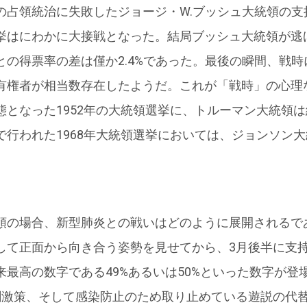
占領統治に失敗したジョージ・W.ブッシュ大統領の支持
挙はにわかに大接戦となった。結局ブッシュ大統領が逃
との得票率の差は僅か2.4%であった。最後の瞬間、戦
有権者が相当数存在したようだ。これが「戦時」の心理
態となった1952年の大統領選挙に、トルーマン大統領
で行われた1968年大統領選挙においては、ジョンソン
の場合、新型肺炎との戦いはどのように展開されるであ
して正面から向き合う姿勢を見せてから、3月後半に支
来最高の数字である49%あるいは50%といった数字が登
刺激策、そして感染防止のため取り止めている遊説の代