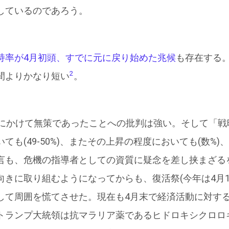
しているのであろう。
持率が4月初頭、すでに元に戻り始めた兆候
も存在する
2
間よりかなり短い
。
にかけて無策であったことへの批判は強い。そして「戦
ても(49-50%)、またその上昇の程度においても(数%
言も、危機の指導者としての資質に疑念を差し挟まざる
きに取り組むようになってからも、復活祭(今年は4月1
して周囲を慌てさせた。現在も4月末で経済活動に対す
トランプ大統領は抗マラリア薬であるヒドロキシクロロ