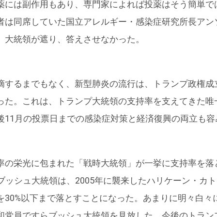
薬には副作用もあり、専門家によれば投薬はそう簡単で
者は同席していた国立アレルギー・感染症研究所長アン
、大統領が遮り、答えさせなかった。
するまでもなく、新型肺炎の流行は、トランプ政権成
った。これは、トランプ大統領の支持率を支えてきた唯
後11月の投票日までの感染症対策と経済復興の両立も容
の栄光に包まれた「戦時大統領」が一挙に支持率を落
ブッシュ大統領は、2005年に襲来したハリケーン・カ
を30%以下まで落とすことになった。あまりに明々白々
和党員ですらブッシュ大統領を見放した。今後のトラン