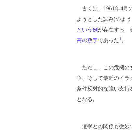
古くは、1961年4
ようとした試み)のよ
という例
が存在する。
1
高の数字
であった
。
ただし、この危機の際
争、そして最近のイラ
条件反射的な強い支持
となる。
選挙との関係も微妙で