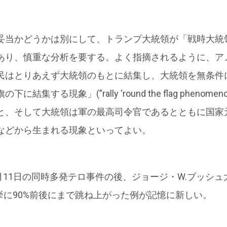
当かどうかは別にして、トランプ大統領が「戦時大統
あり、慎重な分析を要する。よく指摘されるように、ア
民はとりあえず大統領のもとに結集し、大統領を無条件
結集する現象」(”rally ‘round the flag pheno
と、そして大統領は軍の最高司令官であるとともに国家
などから生まれる現象といってよい。
月11日の同時多発テロ事件の後、ジョージ・W.ブッシ
挙に90%前後にまで跳ね上がった例が記憶に新しい。