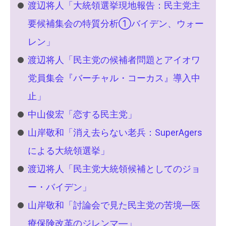
渡辺将人「大統領選挙現地報告：民主党主
要候補集会の特質分析①バイデン、ウォー
レン」
渡辺将人「民主党の候補者問題とアイオワ
党員集会『バーチャル・コーカス』導入中
止」
中山俊宏「恋する民主党」
山岸敬和「消え去らない老兵：SuperAgers
による大統領選挙」
渡辺将人「民主党大統領候補としてのジョ
ー・バイデン」
山岸敬和「討論会で見た民主党の苦境―医
療保険改革のジレンマ―」