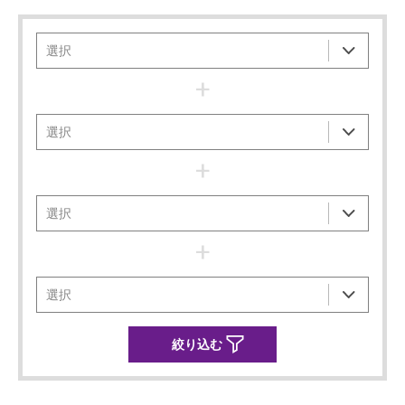
+
+
+