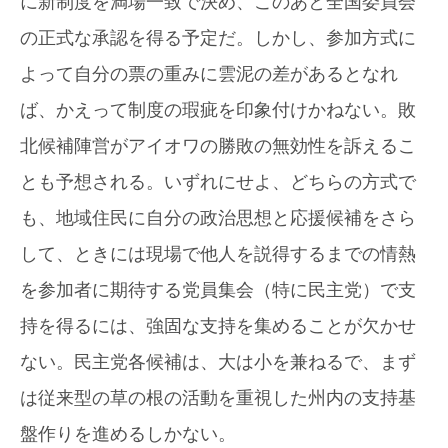
に新制度を満場一致で決め、このあと全国委員会
の正式な承認を得る予定だ。しかし、参加方式に
よって自分の票の重みに雲泥の差があるとなれ
ば、かえって制度の瑕疵を印象付けかねない。敗
北候補陣営がアイオワの勝敗の無効性を訴えるこ
とも予想される。いずれにせよ、どちらの方式で
も、地域住民に自分の政治思想と応援候補をさら
して、ときには現場で他人を説得するまでの情熱
を参加者に期待する党員集会（特に民主党）で支
持を得るには、強固な支持を集めることが欠かせ
ない。民主党各候補は、大は小を兼ねるで、まず
は従来型の草の根の活動を重視した州内の支持基
盤作りを進めるしかない。