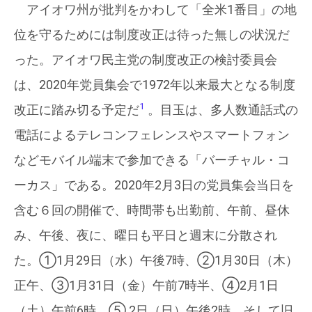
アイオワ州が批判をかわして「全米1番目」の地
位を守るためには制度改正は待った無しの状況だ
った。アイオワ民主党の制度改正の検討委員会
は、2020年党員集会で1972年以来最大となる制度
1
改正に踏み切る予定だ
。目玉は、多人数通話式の
電話によるテレコンフェレンスやスマートフォン
などモバイル端末で参加できる「バーチャル・コ
ーカス」である。2020年2月3日の党員集会当日を
含む６回の開催で、時間帯も出勤前、午前、昼休
み、午後、夜に、曜日も平日と週末に分散され
た。①1月29日（水）午後7時、②1月30日（木）
正午、③1月31日（金）午前7時半、④2月1日
（土）午前6時、⑤ 2日（日）午後2時、そして旧