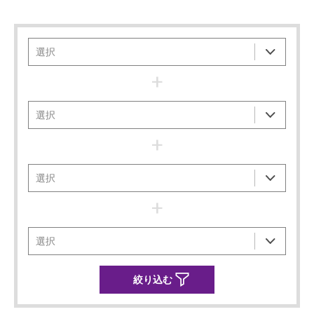
+
+
+