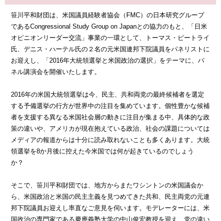
笹川平和財団は、米国議員経験者協会（FMC）の日本研究グループ
であるCongressional Study Group on Japanとの協力のもと、「日米
オピニオンリーダー交流」事業の一環として、トーマス・ピートライ
氏、デニス・ハーテル氏の２名の元米国連邦下院議員をパネリストに
お迎えし、「2016年大統領選挙と米国政治の選択」をテーマに、パ
ネル講演会を開催いたします。
2016年の米国大統領選挙は今、民主、共和両党の最終候補者を選定
する予備選挙の行方が世界中の注目を集めています。個性豊かな候補
者を支援する異なる米国社会層の動きに注目が集まる中、具体的な政
策の違いや、アメリカが現在抱えている政治、社会の課題については
メディアの報道からは十分に読み取れないことも多くあります。大統
領選挙を8か月後に控えた今米国では何が起きているのでしょう
か？
そこで、笹川平和財団では、地方からまたワシントンの米国議会か
ら、米国政治と米国の民主主義を見つめてきた共和、民主両党の元連
邦下院議員お迎えし率直なご意見を伺います。モデレーターには、米
国政治の専門家である慶應義塾大学の中山俊宏教授を迎え、党の違い