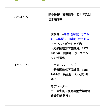
開会挨拶 茶野順子 笹川平和財
17:00-17:05
団常務理事
講演者 ※
略歴（英語）はこち
ら
※略歴（日本語）はこちら
トーマス・ピートライ氏
（元米国連邦下院議員、1979-
2015年、共和党・ウィスコン
シン州選出）
17:05-18:00
デニス・ハーテル氏
（元米国連邦下院議員、1981-
1993年、民主党・ミシガン州
選出）
モデレーター
中山俊宏氏（慶應義塾大学総合
政策学部 教授）