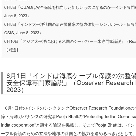
6月8日「QUADは安全保障を指向した新しいものになるのか―インド専門家論説」（Obse
June 8, 2023）
6月8日「インド太平洋諸国の沿岸警備隊の協力体制―シンガポール・日専門家論説」（P
CSIS, June 8, 2023）
6月10日「アジア太平洋における米国のシーパワー―米専門家論説」（Real Clear De
【補遺】
6月1日「インドは海底ケーブル保護の法整
安全保障専門家論説」（Observer Research Foun
2023）
6月1日付のインドのシンクタンクObserver Research Founda
障・海洋ガバナンスの研究者Pooja Bhattの“Protecting Indian Ocean submarin
India cooperation”と題する論説を掲載し、そこでPooja Bhat
ーブル保護のための立法や地域の諸国との協力を進めるべきだとして