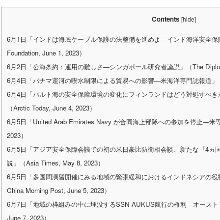
Contents
[
hide
]
6月1日「インドは海底ケーブル保護の法整備を進めよ―インド海洋安全保障専門家論
Foundation, June 1, 2023）
6月2日「公海条約：運用の難しさ―シンガポール研究者論説」（The Diplomat, 
6月4日「パナマ運河の喫水制限による貿易への影響―米海洋専門誌報道」（The Maritim
6月4日「バルト海の安全保障環境の変化にフィンランドはどう対処すべ
（Arctic Today, June 4, 2023）
6月5日「United Arab Emirates Navy が合同海上部隊への参加を停止―米専門家
2023）
6月5日「アジア安全保障会議での初の米日豪比防衛相会談、新たな『4ヵ
説」（Asia Times, May 8, 2023）
6月5日「多国間演習開催にみる地域の緊張緩和におけるインドネシアの役割
China Morning Post, June 5, 2023）
6月7日「地域の枠組みの中に埋没するSSN-AUKUS航行の権利―オーストラリア専
June 7, 2023）