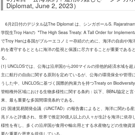
Diplomat, June 2, 2023）
6月2日付のデジタル誌The Diplomat は、シンガポールS. Rajaratnam School
学院生Troy Hanの〝The High Seas Treaty: A Tall Order for Im
でTroy Hanは各国がブルーエコノミー存続のために、海洋の自由や
約を遵守するとともに海洋の監視と保護に尽力することが重要である
る。
(1) UNCLOSでは、公海は沿岸国から200マイルの排他的経済水域を
主に航行の自由に関する原則を定めているが、公海の環境保全や管理
うした中、UNCLOSに基づく国際的拘束力を持つTreaty on Biodiversity Beyon
管轄権外区域における生物多様性に関する条約：以下、BBNJ協定と言
来、最も重要な多国間環境条約である。
(2) 国連貿易開発会議（UNCTAD）の報告書によると、海洋に関わる産
兆ドルと評価され、世界で推定30億人以上の人々が生計を海洋に依存
様性を有し、多くの沿岸国が食用や輸出用とする水産物などの生物資
要な重要な恩恵を提供している。