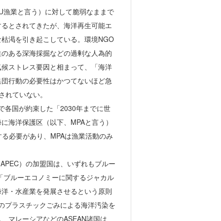
UU漁業と言う）に対して脆弱なままで
するとされてきたが、海洋再生可能エ
枯渇を引き起こしている。環境NGO
性のある深海採掘などの過剰な人為的
気候ストレス要因と相まって、「海洋
集団行動の必要性はかつてないほど急
されていない。
下で各国が約束した「2030年までに世
海に海洋保護区（以下、MPAと言う）
る必要があり、MPAは漁業活動のみ
（APEC）の加盟国は、いずれもブルー
の「ブルーエコノミーに関するジャカル
海洋・水産業を発展させるという原則
に海のプラスチックごみによる海洋汚染を
、マレーシアなどのASEAN諸国は、