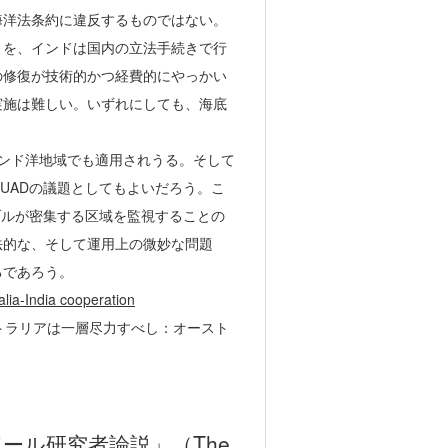
海洋法条約に違反するものではない。
とを、インドは国内の立法手続きで行
の修復が技術的かつ経費的にやっかい
実施は難しい。いずれにしても、海底
インド洋地域でも適用されうる。そして
UADの議題としてもよいだろう。こ
ブルが密集する区域を監視することの
法的な、そして運用上の微妙な問題
るであろう。
lia-India cooperation
トラリアは一層尽力すべし：オースト
ール研究者論説」（The