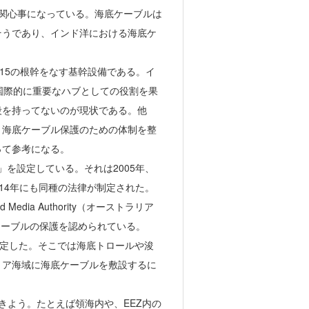
な関心事になっている。海底ケーブルは
そうであり、インド洋における海底ケ
015の根幹をなす基幹設備である。イ
国際的に重要なハブとしての役割を果
段を持ってないのが現状である。他
、海底ケーブル保護のための体制を整
って参考になる。
」を設定している。それは2005年、
014年にも同種の法律が制定された。
 Media Authority（オーストラリア
ケーブルの保護を認められている。
を設定した。そこでは海底トロールや浚
リア海域に海底ケーブルを敷設するに
きよう。たとえば領海内や、EEZ内の