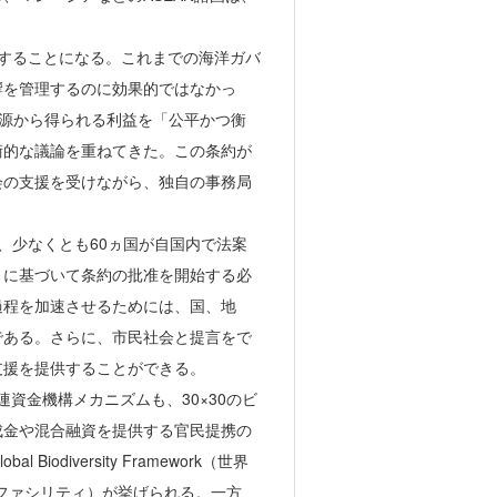
献することになる。これまでの海洋ガバ
響を管理するのに効果的ではなかっ
資源から得られる利益を「公平かつ衡
術的な議論を重ねてきた。この条約が
会の支援を受けながら、独自の事務局
が、少なくとも60ヵ国が自国内で法案
きに基づいて条約の批准を開始する必
過程を加速させるためには、国、地
である。さらに、市民社会と提言をで
支援を提供することができる。
関連資金機構メカニズムも、30×30のビ
成金や混合融資を提供する官民提携の
diversity Framework（世界
（地球環境ファシリティ）が挙げられる。一方、