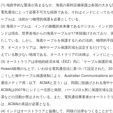
(1) 地政学的な緊張が高まるなか、海底の基幹設備保護は各国の大き
電気通信にとって必要不可欠な経路である。それはインドにとっても
ーブルは、法的かつ物理的保護を必要としている。
(2) 海底ケーブルは、インドの旗艦的未来像であるデジタル・インド2
ンドは現在、世界各地からの海底ケーブルが17本陸揚げされており、
たしている。しかし、海底ケーブルを保護するための法的、物理的手
方、オーストラリアは、海中ケーブル保護区域を設定するだけでなく
えている数少ない地域である。オーストラリアの法律は、インドにと
(3) オーストラリアは排他的経済水域（EEZ）内に「ケーブル保護区域
Howard政権のもとで、いわゆる電気通信法に基づいて設定された。2
こうした海中ケーブル保護体制により、Australian Communications and
通信メディア局：以下、ACMAと言う）は、同国に陸揚げされる海中
ACMAは2007年にシドニー北部と南部、パースの3ヵ所に保護区域
渫などの活動が禁止されている。また、電気通信事業者がオーストラ
は、ACMAの承認が必要となる。
(4) インドはオーストラリアと協働して、同様の法律をつくることがで