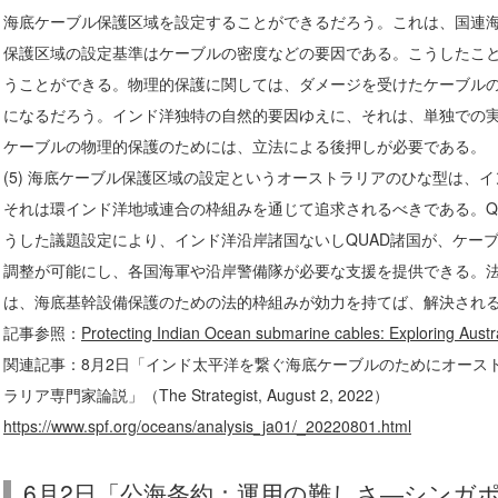
海底ケーブル保護区域を設定することができるだろう。これは、国連
保護区域の設定基準はケーブルの密度などの要因である。こうしたこ
うことができる。物理的保護に関しては、ダメージを受けたケーブル
になるだろう。インド洋独特の自然的要因ゆえに、それは、単独での
ケーブルの物理的保護のためには、立法による後押しが必要である。
(5) 海底ケーブル保護区域の設定というオーストラリアのひな型は、
それは環インド洋地域連合の枠組みを通じて追求されるべきである。Q
うした議題設定により、インド洋沿岸諸国ないしQUAD諸国が、ケー
調整が可能にし、各国海軍や沿岸警備隊が必要な支援を提供できる。
は、海底基幹設備保護のための法的枠組みが効力を持てば、解決され
記事参照：
Protecting Indian Ocean submarine cables: Exploring Austra
関連記事：8月2日「インド太平洋を繋ぐ海底ケーブルのためにオース
ラリア専門家論説」（The Strategist, August 2, 2022）
https://www.spf.org/oceans/analysis_ja01/_20220801.html
6月2日「公海条約：運用の難しさ―シンガポ