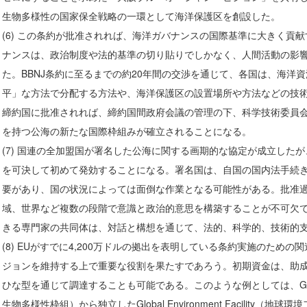
生物多様性の国家保全戦略の一環として海洋保護区を創設した。
(6) この条約が批准されれば、海洋ガバナンスの国際基準に大きく貢
ナンスは、政治制度や法的基準の切り貼りでしかなく、人間活動の影
た。BBNJ条約に至るまでの約20年間の交渉を通じて、各国は、海洋
平」な方法で分配する方法や、海洋保護区の設置場所や方法などの技
締約国に批准されれば、締約国間政府会議の管理の下、科学技術委員
を持つ公海の新たな国際枠組みが確立されることになる。
(7) 国連の全加盟国が署名した公海に関する画期的な協定が成立した
を可決して初めて発効することになる。署名国は、自国の国内法手続
要があり、国の状況によっては面倒な作業となる可能性がある。批准
域、世界など複数の段階で意識と政治的意思を構築することが不可欠
きる専門家の共同体は、対話と構想を通じて、法的、科学的、技術的
(8) EUがすでに4,200万ドルの拠出を表明している条約実施のための
ジョンを維持する上で重要な役割を果たすであろう。初期資金は、助
ひな型を通じて調達することも可能である。このような例としては、Global Bio
生物多様性枠組）から独立したGlobal Environment Facility