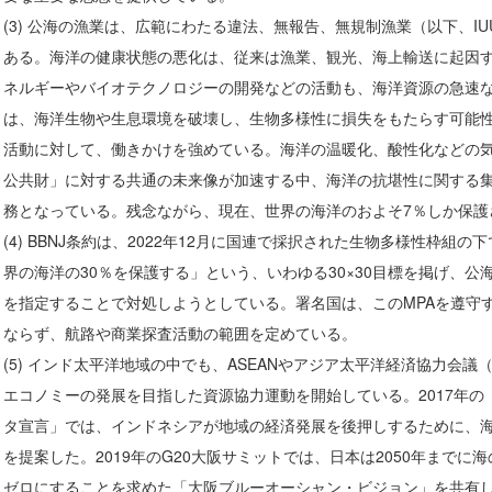
(3) 公海の漁業は、広範にわたる違法、無報告、無規制漁業（以下、I
ある。海洋の健康状態の悪化は、従来は漁業、観光、海上輸送に起因
ネルギーやバイオテクノロジーの開発などの活動も、海洋資源の急速な
は、海洋生物や生息環境を破壊し、生物多様性に損失をもたらす可能
活動に対して、働きかけを強めている。海洋の温暖化、酸性化などの
公共財」に対する共通の未来像が加速する中、海洋の抗堪性に関する
務となっている。残念ながら、現在、世界の海洋のおよそ7％しか保護
(4) BBNJ条約は、2022年12月に国連で採択された生物多様性枠組の
界の海洋の30％を保護する」という、いわゆる30×30目標を掲げ、公
を指定することで対処しようとしている。署名国は、このMPAを遵守す
ならず、航路や商業探査活動の範囲を定めている。
(5) インド太平洋地域の中でも、ASEANやアジア太平洋経済協力会議
エコノミーの発展を目指した資源協力運動を開始している。2017年
タ宣言」では、インドネシアが地域の経済発展を後押しするために、
を提案した。2019年のG20大阪サミットでは、日本は2050年まで
ゼロにすることを求めた「大阪ブルーオーシャン・ビジョン」を共有し