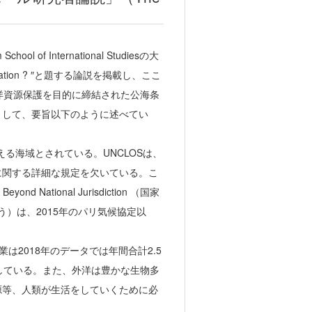
 of International Studiesの大
plementation ? ″と題する論説を掲載し、ここ
海洋資源保護を目的に締結された公海条
として、要旨以下のように述べてい
超える海域とされている。UNCLOSは、
に関する詳細な規定を欠いている。こ
d National Jurisdiction （国家
う）は、2015年のパリ気候協定以
業は2018年のデータでは年間合計2.5
している。また、外洋は豊かな生物多
源等、人類が生活をしていくために必