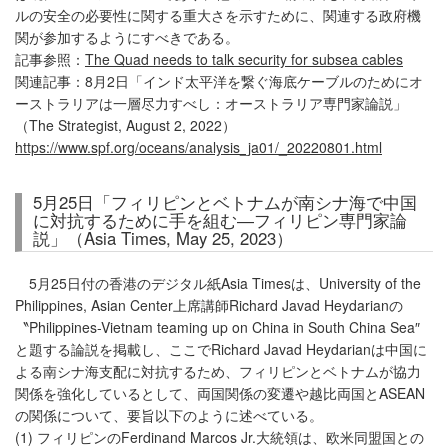
ルの安全の必要性に関する重大さを示すために、関連する政府機
関が参加するようにすべきである。
記事参照：
The Quad needs to talk security for subsea cables
関連記事：8月2日「インド太平洋を繋ぐ海底ケーブルのためにオ
ーストラリアは一層尽力すべし：オーストラリア専門家論説」
（The Strategist, August 2, 2022）
https://www.spf.org/oceans/analysis_ja01/_20220801.html
5月25日「フィリピンとベトナムが南シナ海で中国
に対抗するために手を組む―フィリピン専門家論
説」（Asia Times, May 25, 2023）
5月25日付の香港のデジタル紙Asia Timesは、University of the
Philippines, Asian Center上席講師Richard Javad Heydarianの
〝Philippines-Vietnam teaming up on China in South China Sea″
と題する論説を掲載し、ここでRichard Javad Heydarianは中国に
よる南シナ海支配に対抗するため、フィリピンとベトナムが協力
関係を強化しているとして、両国関係の変遷や越比両国とASEAN
の関係について、要旨以下のように述べている。
(1) フィリピンのFerdinand Marcos Jr.大統領は、欧米同盟国との