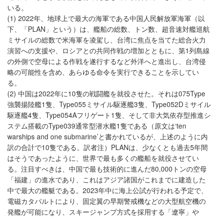
いる。
(1) 2022年、地球上で最大の海軍である中国人民解放軍海軍（以
下、「PLAN」という）は、艦船の総数、トン数、超音速対艦巡航
ミサイルの総数で米海軍を凌駕し、台湾に焦点を当てた総合火力
演習への支援や、ロシアとの共同作戦の増加とともに、第1列島線
の外側で空母による作戦を遂行するなど外洋へと進出し、台湾侵
略の可能性を含め、あらゆる命令を実行できることを示してい
る。
(2) 中国は2022年に10隻の戦闘艦を就役させた。それは075Type
強襲揚陸艦1隻、Type055ミサイル駆逐艦3隻、Type052Dミサイル
駆逐艦4隻、Type054Aフリゲート1隻、そして非大気依存型推進シ
ステム搭載のType039通常型潜水艦1隻である（原文は‘ten
warships and one submarine’と書かれているが、上述のように内
訳の合計で10隻である。訳者注）PLANは、少なくとも過去5年間
はそうであったように、世界で最も多くの艦船を就役させてい
る。注目すべきは、中国で最も技術的に進んだ80,000トンの空母
「福建」の進水であり、これはアジア諸国がこれまでに建造した
中で最大の艦艇である。2023年中に海上公試が行われる予定で、
電磁カタパルトにより、固定翼の早期警戒機などの大型航空機の
発艦が可能になり、スキージャンプ方式を採用する「遼寧」や