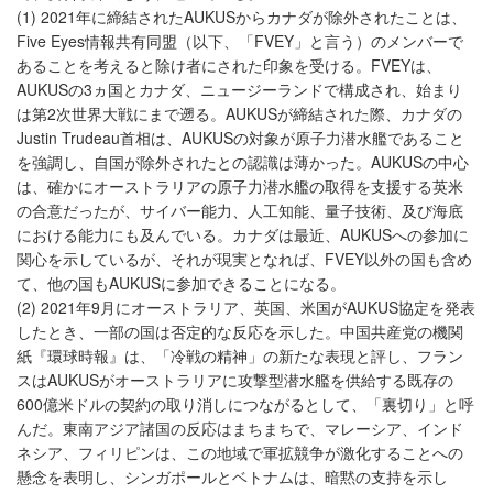
(1) 2021年に締結されたAUKUSからカナダが除外されたことは、
Five Eyes情報共有同盟（以下、「FVEY」と言う）のメンバーで
あることを考えると除け者にされた印象を受ける。FVEYは、
AUKUSの3ヵ国とカナダ、ニュージーランドで構成され、始まり
は第2次世界大戦にまで遡る。AUKUSが締結された際、カナダの
Justin Trudeau首相は、AUKUSの対象が原子力潜水艦であること
を強調し、自国が除外されたとの認識は薄かった。AUKUSの中心
は、確かにオーストラリアの原子力潜水艦の取得を支援する英米
の合意だったが、サイバー能力、人工知能、量子技術、及び海底
における能力にも及んでいる。カナダは最近、AUKUSへの参加に
関心を示しているが、それが現実となれば、FVEY以外の国も含め
て、他の国もAUKUSに参加できることになる。
(2) 2021年9月にオーストラリア、英国、米国がAUKUS協定を発表
したとき、一部の国は否定的な反応を示した。中国共産党の機関
紙『環球時報』は、「冷戦の精神」の新たな表現と評し、フラン
スはAUKUSがオーストラリアに攻撃型潜水艦を供給する既存の
600億米ドルの契約の取り消しにつながるとして、「裏切り」と呼
んだ。東南アジア諸国の反応はまちまちで、マレーシア、インド
ネシア、フィリピンは、この地域で軍拡競争が激化することへの
懸念を表明し、シンガポールとベトナムは、暗黙の支持を示し