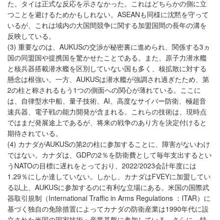
た。タイは正式な反応を示さなかった。これはどちらかの側に立
つことを避けるためかもしれない。ASEANも同様に沈黙を守って
いるが、これは域内の大国間競争に関する加盟国間の長年の溝を
反映している。
(3) 重要なのは、AUKUSの交渉が秘密裏に進められ、関係する3ヵ
国の同盟国や提携国を驚かせたことである。また、原子力潜水艦
と核兵器搭載潜水艦を区別していない国も多く、核拡散に対する
懸念は根強い。一方、AUKUSは潜水艦が強調され過ぎたため、第
2の柱と称されるもう1つの側面への関心が薄れている。ここに
は、自律型水中船、量子技術、AI、高度なサイバー防衛、極超音
速兵器、電子戦の能力開発が含まれる。これらの技術は、現時点
ではまだ発展途上であるが、将来の戦争のあり方を決定付けると
期待されている。
(4) カナダがAUKUSの第2の柱に参加することに、障害がないわけ
ではない。カナダは、GDPの2％を防衛費として毎年支出するとい
うNATOの目標に遅れをとっており、2022/2023会計年度には
1.29％にしか達していない。しかし、カナダはFVEYに加盟してい
る以上、AUKUSに参加するのに有利な立場にある。米国の国際武
器取引規制（International Traffic in Arms Regulations ：ITAR）に
基づく独自の免除措置によってカナダの防衛産業は1990年代に設
立された米国の国家技術・産業基盤に参加している。さらに、特