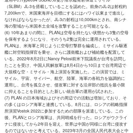
（SLBM）JL-3を搭載していることを認めた。前身のJL-2は射程約
7,200kmで、米国東海岸を目標にするにはハワイ以東まで進出し
なければならなかったが、JL-3の射程は10,000kmとされ、南シナ
海の聖域から米国本土全域を攻撃することが可能となる。
(6) 10年あまりの間に、PLANは空母を持たない状態から3隻の空母
を保有するようになり、そのうち2隻は完全に運用されている。
PLANは、米海軍と同じように空母打撃群を編成し、ミサイル駆逐
艦に対空戦指揮官を乗せ、さらに護衛艦および補給艦を配置して
いる。2022年8月2日にNancy Pelosi前米下院議長が台湾を訪問し
たことを受け、中国人民解放軍は8月4日から10日まで台湾周辺で
大規模な空・ミサイル・海上演習を実施した。この演習では、ミ
サイル、宇宙、サイバー、航空、陸軍、海軍の各戦力を協調的に
運用し、台湾を孤立させ、侵攻軍に対する沿岸部の抵抗を最小限
に抑えることを目的とした新しい統合軍の運用が試された。
(7) PLAN の日本海域およびその周辺での活動は増加しており、そ
の多くはロシア海軍と連携している。8月には、ロシアの戦略指揮
所演習Vostok 2022に参加するための部隊を派遣している。この
後、PLANとロシア海軍は、共同哨戒を行った。ロシアがウクライ
ナに侵攻してから2年目を迎え、世界は中国が同様に台湾に侵攻す
るのではないかと考えている。2023年3月の全国人民代表大会と中