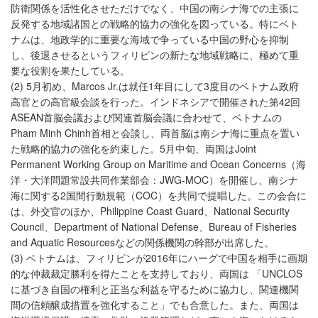
防衛関係を活性化させただけでなく、中国の南シナ海での主張に
反発する地域諸国との戦略的協力の強化を図っている。特にベト
ナムは、地政学的に重要な海域で争っている中国の野心を抑制
し、後退させるというフィリピンの新たな地域戦略に、極めて重
要な役割を果たしている。
(2) 5月初め、Marcos Jr.は就任1年目にして3度目のベトナム政府
高官との高官級会談を行った。インドネシアで開催された第42回
ASEAN首脳会議および関連首脳会議に合わせて、ベトナムの
Pham Minh Chinh首相と会談し、両首脳は南シナ海に重点を置い
た戦略的協力の強化を約束した。5月中旬、両国はJoint
Permanent Working Group on Maritime and Ocean Concerns（海
洋・大洋問題常設共同作業部会：JWG-MOC）を開催し、南シナ
海に関する2国間行動規範（COC）を共同で提唱した。この会合に
は、外交官のほか、Philippine Coast Guard、National Security
Council、Department of National Defense、Bureau of Fisheries
and Aquatic Resourcesなどの関係機関の幹部が出席した。
(3) ベトナムは、フィリピンが2016年にハーグで中国を相手に画期
的な仲裁裁定勝利を得たことを支持しており、両国は 「UNCLOS
に基づき自国の権利と正当な利益を守るために協力し、関連機関
間の信頼醸成措置を強化すること」でも合意した。また、両国は