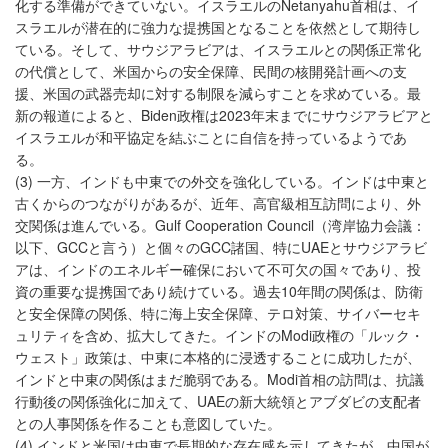
化する準備ができていない。イスラエルのNetanyahu首相は、イ
スラエルが潜在的に強力な提携国となることを依然として期待し
ている。そして、サウジアラビアは、イスラエルとの関係正常化
の代償として、米国からの安全保障、民間の核開発計画への支
援、米国の武器売却に対する制限を減らすことを求めている。最
新の報道によると、Biden政権は2023年末までにサウジアラビアと
イスラエルが和平協定を結ぶことに自信を持っているようであ
る。
(3) 一方、インドも中東での外交を強化している。インドは中東と
古くからのつながりがあるが、近年、高官級相互訪問により、外
交関係は進んでいる。Gulf Cooperation Council（湾岸協力会議：
以下、GCCと言う）と個々のGCC諸国、特にUAEとサウジアラビ
アは、インドのエネルギー確保において不可欠の国々であり、投
資の重要な提携国であり続けている。過去10年間の関係は、防衛
と安全保障の関係、特に海上安全保障、テロ対策、サイバーセキ
ュリティを含め、拡大してきた。インドのModi政権の「ルック・
ウェスト」政策は、中東に本格的に浸透することに成功したが、
インドと中東の関係はまだ脆弱である。Modi首相の訪問は、抗議
行動後の関係強化に加えて、UAEの新大統領とアブダビの支配者
との人事関係を作ることも意図していた。
(4) インドと米国は中東で長期的な存在感を示してきたが、中国が