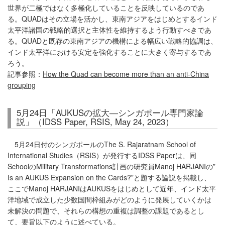
世界が二極ではなく多極化していることを反映しているのであ
る。QUADはその立場を活かし、東南アジアをはじめとするインド
太平洋諸国の戦略的選択と主体性を維持するよう行動すべきであ
る。QUADと既存の東南アジアの機構による幅広い戦略的協調は、
インド太平洋における安定を強化することに大きく寄与するであ
ろう。
記事参照：
How the Quad can become more than an anti-China
grouping
5月24日「AUKUSの拡大―シンガポール専門家論
説」（IDSS Paper, RSIS, May 24, 2023）
5月24日付のシンガポールのThe S. Rajaratnam School of
International Studies（RSIS）が発行するIDSS Paperは、同
SchoolのMilitary Transformations計画の研究員Manoj HARJANIの”
Is an AUKUS Expansion on the Cards?”と題する論説を掲載し、
ここでManoj HARJANIはAUKUSをはじめとして近年、インド太平
洋地域で成立した少数国間枠組みがどのように発展していくかは
未解決の問題で、それらの構想の重複は調整の課題であるとし
て、要旨以下のように述べている。