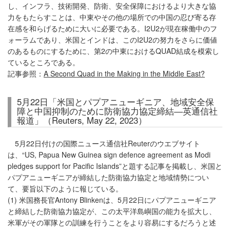
し、インフラ、技術開発、防衛、安全保障におけるより大きな協
力をもたらすことは、中東やその他の場所での中国の忍び寄る存
在感を和らげるために大いに必要である。I2U2が現在稼働中のフ
ォーラムであり、米国とインドは、このI2U2の努力をさらに価値
のあるものにするために、第2の中東におけるQUAD結成を模索し
ているところである。
記事参照：
A Second Quad in the Making in the Middle East?
5月22日「米国とパプアニューギニア、地域安全保
障と中国抑制のために防衛協力協定締結―英通信社
報道」（Reuters, May 22, 2023）
5月22日付けの国際ニュース通信社Reuterのウエブサイト
は、“US, Papua New Guinea sign defence agreement as Modi
pledges support for Pacific Islands”と題する記事を掲載し、米国と
パプアニューギニアが締結した防衛協力協定と地域情勢につい
て、要旨以下のように報じている。
(1) 米国務長官Antony Blinkenは、5月22日にパプアニューギニア
と締結した防衛協力協定が、この太平洋島嶼国の能力を拡大し、
米軍がその軍隊との訓練を行うことをより容易にするだろうと述