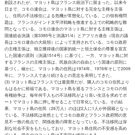
創設されたが、マヨット島はフランス統治下に留まった。以来今
日まで、コモロ連合は、マヨット島に対する完全な主権を主張
し、住民の不法移住による危機が常態化している。この領有権問
題は、フランスがインド太平洋戦略を推進する上での戦略的な難
問となっている。コモロ連合のマヨット島に対する主権主張は、
国連総会決議（第3385号と決議31/4）とアフリカ連合（現在の議
長はコモロ連合の大統領）によって支持されている。コモロ政府
の主権主張は、独立獲得後の国家的統一と領土保全の尊重を宣言
した国連の原則（決議1514号）に基づく。一方、マヨット島に対
するフランスの主権主張は、民族自決の自由という国連の原則に
基づく。確かに、マヨット島の住民は1974年、1976年そして2009
年に、フランス人であり続けるとの意志を表明してきた。
(3) マヨット島はフランスでは最貧県だが、隣人のコモロ住民より
もはるかに裕福である。マヨット島を巡るフランスとコモロの領
有権紛争は、毎年何千人もの不法移民がより良い生活を求めてボ
ートでマヨット島に押し寄せることで日常化している。その結
果、マヨット島の住民（26万人）のほぼ2人に1人が外国籍となっ
ている。不法移民は依然としてコモロ政府とフランス政府間の意
見不一致の焦点で、関係改善の障害となっている。不法移民は深
刻な社会不安をもたらしており、マヨット島住民の不安感を高め
ている。現在のマヨット島は不安定な状況にある。