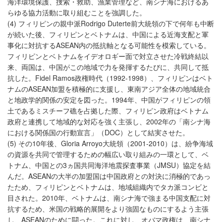
海洋環境保護、捜索・救助、漁業管理など、南シナ海におけるあ
らゆる協力活動に取り組むことを強調した。
(4) フィリピンの親中派Rodrigo Duterte前大統領の下で何年も中断
が続いた後、フィリピンとベトナムは、中国による近海支配と軍
事化に対抗するASEAN内の抵抗軸となる可能性を模索している。
フィリピンとベトナムをイデオロギー面で対立させた冷戦終結以
来、両国は、中国がこの地域で力を発揮するたびに、共同して抵
抗した。Fidel Ramos政権時代（1992-1998）、フィリピンはベト
ナムのASEAN加盟を積極的に支援し、東南アジア全体の地域統合
と地政学的関係の安定を図った。1994年、中国がフィリピンの領
土であるミスチーフ礁を占拠した際、フィリピン政府はベトナム
政府と連携して地域的な対応を強く主張し、2002年の「南シナ海
における関係国の行動宣言」（DOC）として結実させた。
(5) その10年後、Gloria Arroyo大統領（2001-2010）は、紛争海域
の資源を共同で管理するための幅広い取り組みの一環として、ベ
トナム、中国との3ヵ国共同海洋地震探査事業（JMSU）協定を結
んだ。ASEANの大半の加盟国は中国政府との対決に消極的であっ
たため、フィリピンとベトナムは、地域組織内でタカ派コンビと
目された。2010年、ベトナムは、南シナ海で強まる中国支配に対
抗するため、米国の戦略的展開をより強固なものにするよう主張
し、ASEANのために闘った。これに対し、オバマ政権は、南シナ