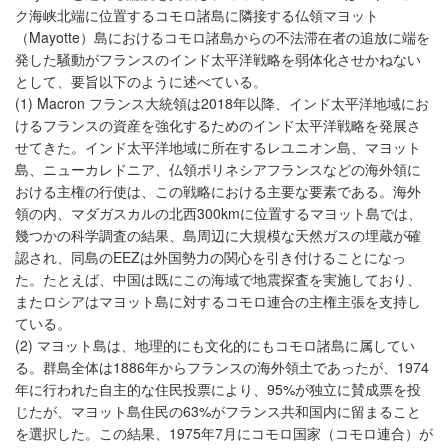
ク海峡北端に位置するコモロ諸島に隣接する仏領マヨット
（Mayotte）島におけるコモロ諸島からの不法滞在者の追放に端を
発した騒動がフランスのインド太平洋戦略を弱体化させかねない
として、要旨以下のように述べている。
(1) Macron フランス大統領は2018年以降、インド太平洋地域にお
けるフランスの資産を強化するためのインド太平洋戦略を発展さ
せてきた。インド太平洋地域に所在するレユニオン島、マヨット
島、ニューカレドニア、仏領ポリネシアフランスなどの海外領に
おける主権の行使は、この戦略における主要な要素である。海外
領の内、マダガスカルの北西300kmに位置するマヨット島では、
幾つかの科学調査の結果、島周辺に大規模な天然ガスの埋蔵が確
認され、同島のEEZは外国勢力の関心を引き付けることになっ
た。たとえば、中国は既にこの海域で地震探査を実施しており、
またロシアはマヨット島に対するコモロ連合の主権主張を支持し
ている。
(2) マヨット島は、地理的にも文化的にもコモロ諸島に属してい
る。群島全体は1886年からフランスの海外領土であったが、1974
年に行われた自主的な住民投票により、95%が独立に賛成票を投
じたが、マヨット島住民の63%がフランス共和国内に留まること
を選択した。この結果、1975年7月にコモロ国家（コモロ連合）が