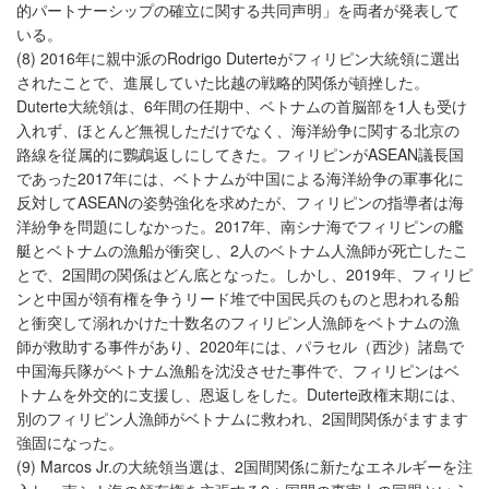
的パートナーシップの確立に関する共同声明」を両者が発表して
いる。
(8) 2016年に親中派のRodrigo Duterteがフィリピン大統領に選出
されたことで、進展していた比越の戦略的関係が頓挫した。
Duterte大統領は、6年間の任期中、ベトナムの首脳部を1人も受け
入れず、ほとんど無視しただけでなく、海洋紛争に関する北京の
路線を従属的に鸚鵡返しにしてきた。フィリピンがASEAN議長国
であった2017年には、ベトナムが中国による海洋紛争の軍事化に
反対してASEANの姿勢強化を求めたが、フィリピンの指導者は海
洋紛争を問題にしなかった。2017年、南シナ海でフィリピンの艦
艇とベトナムの漁船が衝突し、2人のベトナム人漁師が死亡したこ
とで、2国間の関係はどん底となった。しかし、2019年、フィリピ
ンと中国が領有権を争うリード堆で中国民兵のものと思われる船
と衝突して溺れかけた十数名のフィリピン人漁師をベトナムの漁
師が救助する事件があり、2020年には、パラセル（西沙）諸島で
中国海兵隊がベトナム漁船を沈没させた事件で、フィリピンはベ
トナムを外交的に支援し、恩返しをした。Duterte政権末期には、
別のフィリピン人漁師がベトナムに救われ、2国間関係がますます
強固になった。
(9) Marcos Jr.の大統領当選は、2国間関係に新たなエネルギーを注