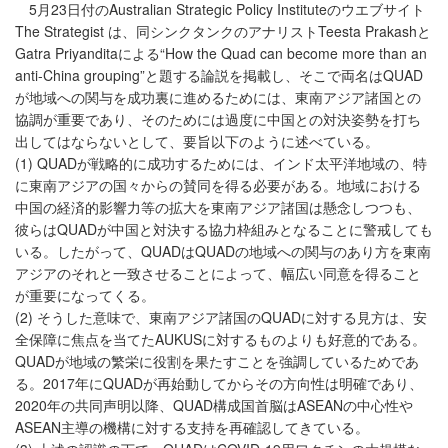
5月23日付のAustralian Strategic Policy Instituteのウエブサイト
The Strategist は、同シンクタンクのアナリストTeesta Prakashと
Gatra Priyanditaによる“How the Quad can become more than an
anti-China grouping”と題する論説を掲載し、そこで両名はQUAD
が地域への関与を成功裏に進めるためには、東南アジア諸国との
協調が重要であり、そのためには過度に中国との対決姿勢を打ち
出してはならないとして、要旨以下のように述べている。
(1) QUADが戦略的に成功するためには、インド太平洋地域の、特
に東南アジアの国々からの賛同を得る必要がある。地域における
中国の経済的影響力等の拡大を東南アジア諸国は懸念しつつも、
彼らはQUADが中国と対決する協力枠組みとなることに警戒しても
いる。したがって、QUADはQUADの地域への関与のあり方を東南
アジアのそれと一致させることによって、幅広い同意を得ること
が重要になってくる。
(2) そうした意味で、東南アジア諸国のQUADに対する見方は、安
全保障に焦点を当てたAUKUSに対するものよりも好意的である。
QUADが地域の繁栄に役割を果たすことを強調しているためであ
る。2017年にQUADが再始動してからその方向性は明確であり、
2020年の共同声明以降、QUAD構成国首脳はASEANの中心性や
ASEAN主導の機構に対する支持を再確認してきている。