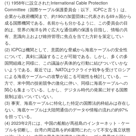
(1) 1958年に設立されたInternational Cable Protection
Committee（国際ケーブル保護委員会：以下、ICPCと言う）は、
企業から政府機関まで、約190の加盟団体に代表される69ヵ国から
成る国際機関である。名前からも分かるように、この委員会の目
的は、世界の海洋を跨ぐ広大な通信網の保護を目指し、情報の共
有、意識向上および維持管理に焦点を当てた方針を策定してい
る。
(2) ICPCは機関として、意図的な脅威から海底ケーブルの安全性
について、真剣に議論することが可能である。しかし、多くの多
国間組織と同様に、この議論が具体的な行動に結びついていかな
いようである。最近では、NATOはウクライナ戦争を受けてロシア
による海底ケーブルへの攻撃が起こる可能性を検討している。一
方で、米中間の技術競争の激化に伴い、同様に海底ケーブルへの
関心も集まっている。しかし、デジタル時代の発展に対する国際
規制は追いついていない。
(3) 事実、海底ケーブルに特化した特定の国際法的枠組みは存在し
ない。海底ケーブルは大陸間通信のデータや情報の流れの約97%
を担っている。
(4) 2023年2月には、中国の船舶が馬祖島のインターネット・ケー
ブルを切断し、台湾の周辺島を約6週間にわたって不安な孤立状態