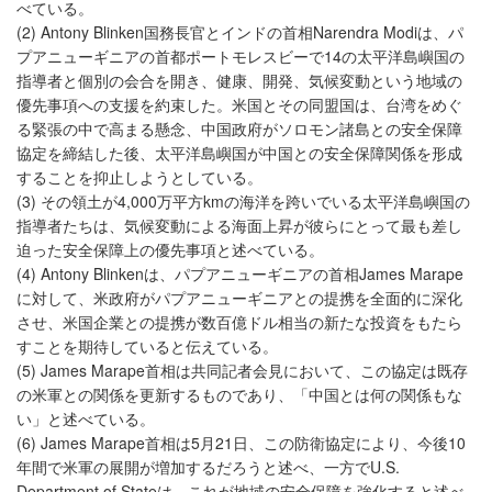
べている。
(2) Antony Blinken国務長官とインドの首相Narendra Modiは、パ
プアニューギニアの首都ポートモレスビーで14の太平洋島嶼国の
指導者と個別の会合を開き、健康、開発、気候変動という地域の
優先事項への支援を約束した。米国とその同盟国は、台湾をめぐ
る緊張の中で高まる懸念、中国政府がソロモン諸島との安全保障
協定を締結した後、太平洋島嶼国が中国との安全保障関係を形成
することを抑止しようとしている。
(3) その領土が4,000万平方kmの海洋を跨いでいる太平洋島嶼国の
指導者たちは、気候変動による海面上昇が彼らにとって最も差し
迫った安全保障上の優先事項と述べている。
(4) Antony Blinkenは、パプアニューギニアの首相James Marape
に対して、米政府がパプアニューギニアとの提携を全面的に深化
させ、米国企業との提携が数百億ドル相当の新たな投資をもたら
すことを期待していると伝えている。
(5) James Marape首相は共同記者会見において、この協定は既存
の米軍との関係を更新するものであり、「中国とは何の関係もな
い」と述べている。
(6) James Marape首相は5月21日、この防衛協定により、今後10
年間で米軍の展開が増加するだろうと述べ、一方でU.S.
Department of Stateは、これが地域の安全保障を強化すると述べ