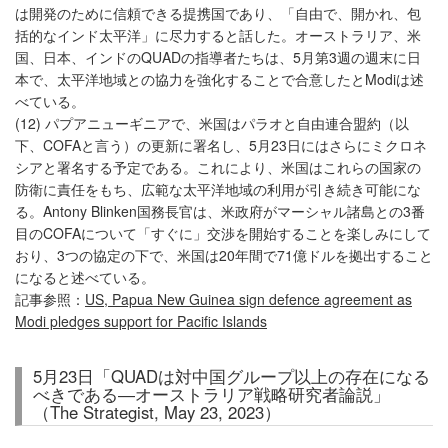
は開発のために信頼できる提携国であり、「自由で、開かれ、包
括的なインド太平洋」に尽力すると話した。オーストラリア、米
国、日本、インドのQUADの指導者たちは、5月第3週の週末に日
本で、太平洋地域との協力を強化することで合意したとModiは述
べている。
(12) パプアニューギニアで、米国はパラオと自由連合盟約（以
下、COFAと言う）の更新に署名し、5月23日にはさらにミクロネ
シアと署名する予定である。これにより、米国はこれらの国家の
防衛に責任をもち、広範な太平洋地域の利用が引き続き可能にな
る。Antony Blinken国務長官は、米政府がマーシャル諸島との3番
目のCOFAについて「すぐに」交渉を開始することを楽しみにして
おり、3つの協定の下で、米国は20年間で71億ドルを拠出すること
になると述べている。
記事参照：
US, Papua New Guinea sign defence agreement as
Modi pledges support for Pacific Islands
5月23日「QUADは対中国グループ以上の存在になる
べきである―オーストラリア戦略研究者論説」
（The Strategist, May 23, 2023）