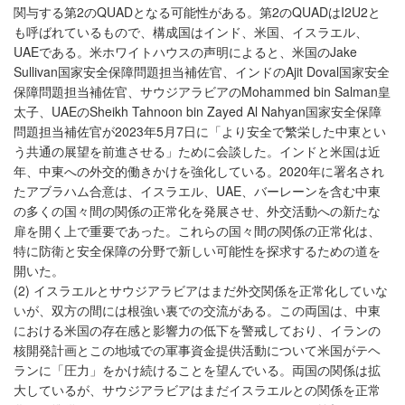
関与する第2のQUADとなる可能性がある。第2のQUADはI2U2と
も呼ばれているもので、構成国はインド、米国、イスラエル、
UAEである。米ホワイトハウスの声明によると、米国のJake
Sullivan国家安全保障問題担当補佐官、インドのAjit Doval国家安全
保障問題担当補佐官、サウジアラビアのMohammed bin Salman皇
太子、UAEのSheikh Tahnoon bin Zayed Al Nahyan国家安全保障
問題担当補佐官が2023年5月7日に「より安全で繁栄した中東とい
う共通の展望を前進させる」ために会談した。インドと米国は近
年、中東への外交的働きかけを強化している。2020年に署名され
たアブラハム合意は、イスラエル、UAE、バーレーンを含む中東
の多くの国々間の関係の正常化を発展させ、外交活動への新たな
扉を開く上で重要であった。これらの国々間の関係の正常化は、
特に防衛と安全保障の分野で新しい可能性を探求するための道を
開いた。
(2) イスラエルとサウジアラビアはまだ外交関係を正常化していな
いが、双方の間には根強い裏での交流がある。この両国は、中東
における米国の存在感と影響力の低下を警戒しており、イランの
核開発計画とこの地域での軍事資金提供活動について米国がテヘ
ランに「圧力」をかけ続けることを望んでいる。両国の関係は拡
大しているが、サウジアラビアはまだイスラエルとの関係を正常