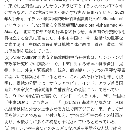
中東で対立関係にあったサウジアラビアとイランの間の和平を仲
介するなど、この地域で中国が果たす役割が高まっている。2023
年3月初旬、イランの最高国家安全保障会議書記のAli Shamkhani
とサウジアラビアの国家安全保障顧問Musaid bin Muhammad Al-
Aibanは、北京で長年の敵対行為を終わらせ、両国間の外交関係を
再確立する合意に署名した。中東も中国の一帯一路構想の重要な
要素であり、中国の国有企業は地域全体に鉄道、道路、港湾、電
力供給網を建設している。
(5) 米国のSullivan国家安全保障問題担当補佐官は、ワシントン近
東政策研究所での演説の中で、中東に対する米国の将来像は、提
携、抑止、外交と緊張緩和、統合、価値観という5つの重要な要素
に基づいて構築されていると述べ、これらのそれぞれを詳しく説
明し、提携の分野では、サウジアラビア、インド、アラブ首長国
連邦の国家安全保障問題担当補佐官との会談について述べてい
る。Sullivan補佐官は演説で、インド、イスラエル、UAE、米国の
「中東QUAD」にも言及し、「（I2U2の）基本的な概念は、米国
の経済技術と外交を進歩させる方法で南アジアと中東、そして米
国を結ぶことである」と付け加え、すでに進行中の多くの計画が
あり、今後さらに多くの構想が予定されていると述べている。
(6) 南アジアや中東などのさまざまな地域を革新的な方法で統合