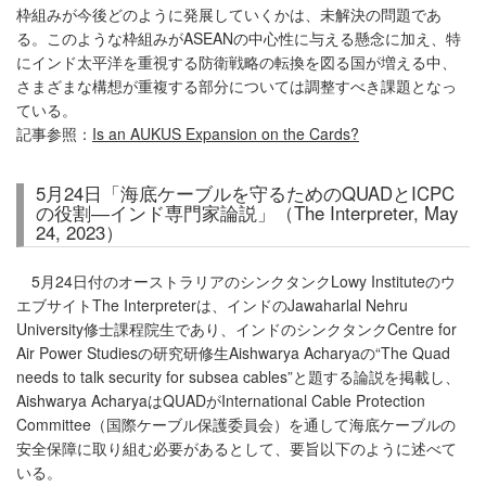
枠組みが今後どのように発展していくかは、未解決の問題であ
る。このような枠組みがASEANの中心性に与える懸念に加え、特
にインド太平洋を重視する防衛戦略の転換を図る国が増える中、
さまざまな構想が重複する部分については調整すべき課題となっ
ている。
記事参照：
Is an AUKUS Expansion on the Cards?
5月24日「海底ケーブルを守るためのQUADとICPC
の役割―インド専門家論説」（The Interpreter, May
24, 2023）
5月24日付のオーストラリアのシンクタンクLowy Instituteのウ
エブサイトThe Interpreterは、インドのJawaharlal Nehru
University修士課程院生であり、インドのシンクタンクCentre for
Air Power Studiesの研究研修生Aishwarya Acharyaの“The Quad
needs to talk security for subsea cables”と題する論説を掲載し、
Aishwarya AcharyaはQUADがInternational Cable Protection
Committee（国際ケーブル保護委員会）を通して海底ケーブルの
安全保障に取り組む必要があるとして、要旨以下のように述べて
いる。