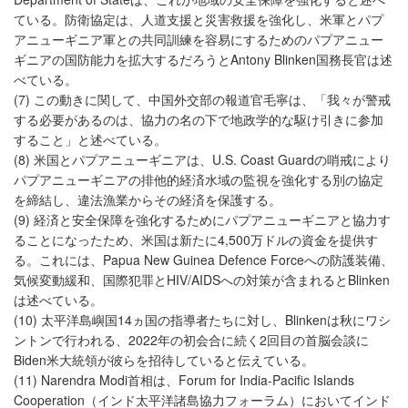
ている。防衛協定は、人道支援と災害救援を強化し、米軍とパプ
アニューギニア軍との共同訓練を容易にするためのパプアニュー
ギニアの国防能力を拡大するだろうとAntony Blinken国務長官は述
べている。
(7) この動きに関して、中国外交部の報道官毛寧は、「我々が警戒
する必要があるのは、協力の名の下で地政学的な駆け引きに参加
すること」と述べている。
(8) 米国とパプアニューギニアは、U.S. Coast Guardの哨戒により
パプアニューギニアの排他的経済水域の監視を強化する別の協定
を締結し、違法漁業からその経済を保護する。
(9) 経済と安全保障を強化するためにパプアニューギニアと協力す
ることになったため、米国は新たに4,500万ドルの資金を提供す
る。これには、Papua New Guinea Defence Forceへの防護装備、
気候変動緩和、国際犯罪とHIV/AIDSへの対策が含まれるとBlinken
は述べている。
(10) 太平洋島嶼国14ヵ国の指導者たちに対し、Blinkenは秋にワシ
ントンで行われる、2022年の初会合に続く2回目の首脳会談に
Biden米大統領が彼らを招待していると伝えている。
(11) Narendra Modi首相は、Forum for India-Pacific Islands
Cooperation（インド太平洋諸島協力フォーラム）においてインド