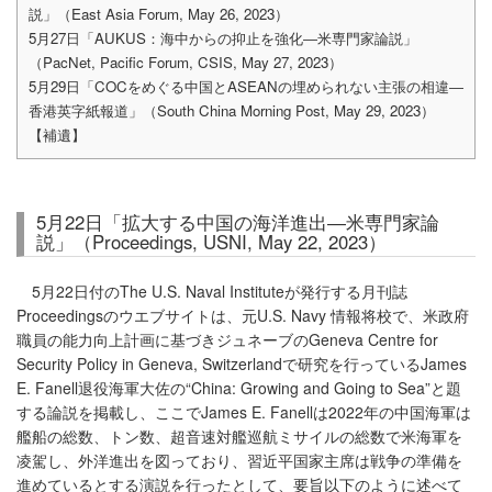
説」（East Asia Forum, May 26, 2023）
5月27日「AUKUS：海中からの抑止を強化―米専門家論説」
（PacNet, Pacific Forum, CSIS, May 27, 2023）
5月29日「COCをめぐる中国とASEANの埋められない主張の相違―
香港英字紙報道」（South China Morning Post, May 29, 2023）
【補遺】
5月22日「拡大する中国の海洋進出―米専門家論
説」（Proceedings, USNI, May 22, 2023）
5月22日付のThe U.S. Naval Instituteが発行する月刊誌
Proceedingsのウエブサイトは、元U.S. Navy 情報将校で、米政府
職員の能力向上計画に基づきジュネーブのGeneva Centre for
Security Policy in Geneva, Switzerlandで研究を行っているJames
E. Fanell退役海軍大佐の“China: Growing and Going to Sea”と題
する論説を掲載し、ここでJames E. Fanellは2022年の中国海軍は
艦船の総数、トン数、超音速対艦巡航ミサイルの総数で米海軍を
凌駕し、外洋進出を図っており、習近平国家主席は戦争の準備を
進めているとする演説を行ったとして、要旨以下のように述べて