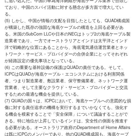
に追い込んだ。中国の華為海洋網絡が海底ケーブル業界で台頭し
ており、中国のスパイ活動に対する懸念が多方面で増大してい
る。
(5) しかし、中国が情報の支配を目指したとしても、QUAD構成国
が構築した既存の強固な海底ケーブルの構造を上回る必要があ
る。米国のSubCom LLCや日本のNECはトップ2の海底ケーブル製
造業者であり、一方でオーストラリアとインドは太平洋とインド
洋で戦略的な位置にあることから、海底電気通信運営業者とネッ
トワーク・サービス・プロバイダーの合併企業にとってそれぞれ
が経路設定の優先事項となっている。
(6) この重要な基幹設備の保護はQUADの責任である。そして、
ICPCはQUADが海底ケーブル・エコシステムにおける利害関係
者、つまり製造業者、敷設業者、保守整備業者、ネットワーク運
営業者、そして主要なクラウド・サービス・プロバイダーと交流
するための最適な機会を提供している。
(7) QUADの国々は、ICPCにおいて、海底ケーブルへの意図的な損
傷に対する責任追求の機構を実行するまでいかなくても、強化す
る機会を模索することで「安全保障」について議論することがで
きる。特に地位が上昇しているインドは、安全性の側面を推進す
る必要がある。オーストラリア政府のDepartment of Home Affairs
は既にICPCのメンバーであり、他のQUAD構成国も、海底ケーブ