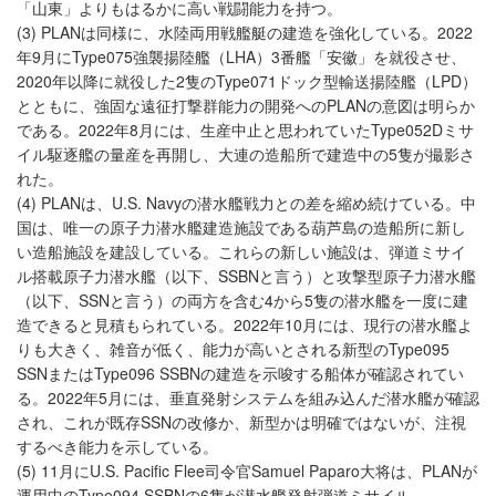
「山東」よりもはるかに高い戦闘能力を持つ。
(3) PLANは同様に、水陸両用戦艦艇の建造を強化している。2022
年9月にType075強襲揚陸艦（LHA）3番艦「安徽」を就役させ、
2020年以降に就役した2隻のType071ドック型輸送揚陸艦（LPD）
とともに、強固な遠征打撃群能力の開発へのPLANの意図は明らか
である。2022年8月には、生産中止と思われていたType052Dミサ
イル駆逐艦の量産を再開し、大連の造船所で建造中の5隻が撮影さ
れた。
(4) PLANは、U.S. Navyの潜水艦戦力との差を縮め続けている。中
国は、唯一の原子力潜水艦建造施設である葫芦島の造船所に新し
い造船施設を建設している。これらの新しい施設は、弾道ミサイ
ル搭載原子力潜水艦（以下、SSBNと言う）と攻撃型原子力潜水艦
（以下、SSNと言う）の両方を含む4から5隻の潜水艦を一度に建
造できると見積もられている。2022年10月には、現行の潜水艦よ
りも大きく、雑音が低く、能力が高いとされる新型のType095
SSNまたはType096 SSBNの建造を示唆する船体が確認されてい
る。2022年5月には、垂直発射システムを組み込んだ潜水艦が確認
され、これが既存SSNの改修か、新型かは明確ではないが、注視
するべき能力を示している。
(5) 11月にU.S. Pacific Flee司令官Samuel Paparo大将は、PLANが
運用中のType094 SSBNの6隻が潜水艦発射弾道ミサイル