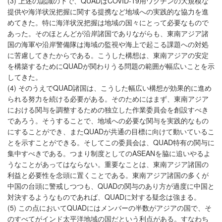
(3) 上述の認識の下で、QUADはCOVID-19用ワクチンの大規模な
提供や海洋状況把握に関する提携など地域への実践的な協力を進
めてきた。特に海洋状況把握は地域の国々にとって必要なもので
あった。そのほとんどが沿岸諸国でありながらも、東南アジア諸
国の海軍や沿岸警備隊は海域の監視や海上で起こる課題への対処
に苦慮してきたからである。こうした構想は、東南アジアの安定
を構築するためにQUADが関わりうる問題の範囲が幅広いことを示
してきた。
(4) そのうえでQUAD諸国は、こうした幅広い構想が効果的に進め
られる努力を続ける必要がある。そのためにはまず、東南アジア
における関与を調整するための独立した作業委員会を創設すべき
であろう。そうすることで、地域への必要な関与を実践的なもの
にすることができ、またQUADが共通の目標に向けて動いているこ
とを示すことができる。そしてこの委員会は、QUAD特有の関与に
集中すべきである。つまり制度としてのASEANを脇に追いやるよ
うなことがあってはならない。重要なことは、東南アジア諸国の
利益と必要性を念頭に置くことである。東南アジア諸国の多くが
中国の台頭に警戒しつつも、QUADの関与のあり方が過度に中国と
対決するようなものであれば、QUADに対する疑念は強まる。
(5) この点においてQUADにはメンバーの半数がアジアの国で、そ
のすべてがインド太平洋地域の国だという利点がある。すなわち