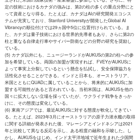
定の技術におけるカナダの強みは、第2の柱の多くの重点分野にと
って資産となり得る。たとえば、カナダはAIの研究開発エコシス
テムが充実しており、Stanford Universityが開発したGlobal AI
Vibrancyの順位付けでは29ヵ国中5位に位置付けられている。ま
た、カナダは量子技術における世界的先導者もあり、さらに第2の
柱と重なる自律走行車やサイバー防衛などの分野の研究を奨励し
ている。
(5) カナダ以外にも、ニュージーランドがAUKUSの第2の柱への参
加を希望している。両国の加盟が実現すれば、FVEYがAUKUSに
よって事実上分裂しているという懸念を払拭し、安全保障協力を
活性化させることができる。インドと日本も、オーストラリア、
米国とともにQUADに属していることから、将来的にAUKUSに加
盟する可能性があると言われている。当初米国は、AUKUSを他の
国々に拡大しない立場を採っていたが、ウクライナ戦争をきっか
けに、その態度は変化している。
(6) 東南アジアでは、最近AUKUSに対する態度が軟化してきてい
る。たとえば、2023年3月にオーストラリアの原子力潜水艦の取得
に関する詳細が発表された後、マレーシアとインドネシアは2021
年と比較して異なる反応を示し、ある程度の融和を示唆した。し
かし、AUKUSをはじめ、インド太平洋地域で近年生まれた少国間