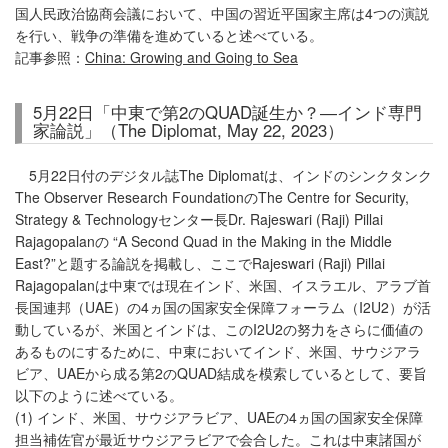
国人民政治協商会議において、中国の習近平国家主席は4つの演説
を行い、戦争の準備を進めていると述べている。
記事参照：
China: Growing and Going to Sea
5月22日「中東で第2のQUAD誕生か？―インド専門
家論説」（The Diplomat, May 22, 2023）
5月22日付のデジタル誌The Diplomatは、インドのシンクタンク
The Observer Research FoundationのThe Centre for Security,
Strategy & Technologyセンター長Dr. Rajeswari (Raji) Pillai
Rajagopalanの “A Second Quad in the Making in the Middle
East?”と題する論説を掲載し、ここでRajeswari (Raji) Pillai
Rajagopalanは中東では現在インド、米国、イスラエル、アラブ首
長国連邦（UAE）の4ヵ国の国家安全保障フォーラム（I2U2）が活
動しているが、米国とインドは、このI2U2の努力をさらに価値の
あるものにするために、中東においてインド、米国、サウジアラ
ビア、UAEから成る第2のQUAD結成を模索しているとして、要旨
以下のように述べている。
(1) インド、米国、サウジアラビア、UAEの4ヵ国の国家安全保障
担当補佐官が最近サウジアラビアで会合した。これは中東諸国が