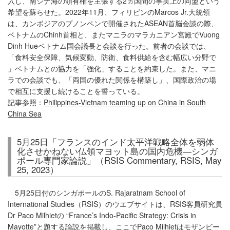
入し、南シナ海の領有権を主張する2ヵ国間の事実上の同盟という
希望を蘇らせた。2022年11月、フィリピンのMarcos Jr.大統領
は、カンボジアのプノンペンで開催されたASEAN首脳会談の際、
ベトナムのChinh首相と、またマニラのマラカニアン宮殿でVuong
Dinh Hueベトナム国会議長と会談を行った。前者の会談では、
「食料安全保障、気候変動、防衛、食料供給を含む幅広い分野で
」ベトナムとの協力を「強化」することを約束した。また、マニ
ラでの会談でも、「両国の優れた関係を構築し」、国際政治の場
で相互に支援し続けることを誓っている。
記事参照：
Philippines-Vietnam teaming up on China in South
China Sea
5月25日「フランスのインド太平洋戦略全体を弱体
化させかねない仏領マヨット島の国内危機―シンガ
ポール専門家論説」（RSIS Commentary, RSIS, May
25, 2023）
5月25日付のシンガポールのS. Rajaratnam School of
International Studies（RSIS）のウエブサイトは、RSIS客員研究員
Dr Paco Milhietの “France’s Indo-Pacific Strategy: Crisis in
Mayotte”と題する論説を掲載し、ここでPaco Milhietはモザンビー