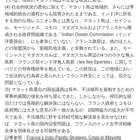
(4) 社会的状況の悪化に加えて、マヨット島は地域的、さらには準
地域的統合の過程からも阻害されたままである。インド洋に所在
する別の仏領レユニオン島とは異なり、マヨット島は、セイシェ
ル、モーリシャス、コモロ、マダガスカルおよびフランスから構
成される政府間組織である「Indian Ocean Commission（インド
洋委員会）」にも参加していない。フランス政府は、他のほとん
どの加盟国から「新植民地主義」と非難されている。また、モー
リシャスとマダガスカルは、マダガスカル周辺の4つの小さな無人
島群、フランス領インド洋無人島群（les îles Eparses）に関して
パリとの領有権紛争を抱えている。この状況は、この地域におい
て合法的な行為者と見られたいフランス外交にとっては、厄介な
問題となっている。
(5) マヨット島選出の国会議員は長年、不法移民を規制するための
軍事的展開の強化を待ち望んできた。しかしながら、抑圧的な統
治だけでは長期的な解決策にはならない。フランス政府とコモロ
政府間には大きな意見の不一致があるが、2国間協力の拡大が不可
欠である。不法移民に対する持続可能な解決策を見出せなけれ
ば、マヨット島の国内治安問題は、フランスのインド太平洋戦略
全体を弱体化させる可能性がある。
記事参照：
France’s Indo-Pacific Strategy: Crisis in Mayotte