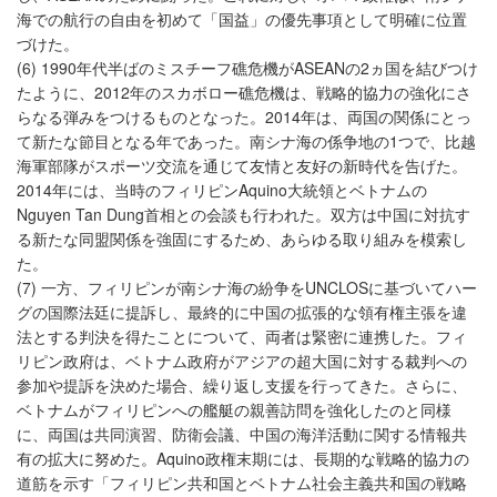
海での航行の自由を初めて「国益」の優先事項として明確に位置
づけた。
(6) 1990年代半ばのミスチーフ礁危機がASEANの2ヵ国を結びつけ
たように、2012年のスカボロー礁危機は、戦略的協力の強化にさ
らなる弾みをつけるものとなった。2014年は、両国の関係にとっ
て新たな節目となる年であった。南シナ海の係争地の1つで、比越
海軍部隊がスポーツ交流を通じて友情と友好の新時代を告げた。
2014年には、当時のフィリピンAquino大統領とベトナムの
Nguyen Tan Dung首相との会談も行われた。双方は中国に対抗す
る新たな同盟関係を強固にするため、あらゆる取り組みを模索し
た。
(7) 一方、フィリピンが南シナ海の紛争をUNCLOSに基づいてハー
グの国際法廷に提訴し、最終的に中国の拡張的な領有権主張を違
法とする判決を得たことについて、両者は緊密に連携した。フィ
リピン政府は、ベトナム政府がアジアの超大国に対する裁判への
参加や提訴を決めた場合、繰り返し支援を行ってきた。さらに、
ベトナムがフィリピンへの艦艇の親善訪問を強化したのと同様
に、両国は共同演習、防衛会議、中国の海洋活動に関する情報共
有の拡大に努めた。Aquino政権末期には、長期的な戦略的協力の
道筋を示す「フィリピン共和国とベトナム社会主義共和国の戦略