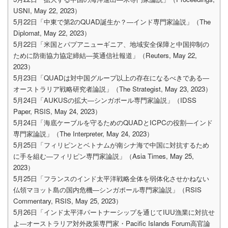
USNI, May 22, 2023）
5月22日「中東で第2のQUAD誕生か？―インド専門家論説」（The
Diplomat, May 22, 2023）
5月22日「米国とパプアニューギニア、地域安全保障と中国抑制の
ために防衛協力協定締結―英通信社報道」（Reuters, May 22,
2023）
5月23日「QUADは対中国グループ以上の存在になるべきである―
オーストラリア戦略研究者論説」（The Strategist, May 23, 2023）
5月24日「AUKUSの拡大―シンガポール専門家論説」（IDSS
Paper, RSIS, May 24, 2023）
5月24日「海底ケーブルを守るためのQUADとICPCの役割―インド
専門家論説」（The Interpreter, May 24, 2023）
5月25日「フィリピンとベトナムが南シナ海で中国に対抗するため
に手を組む―フィリピン専門家論説」（Asia Times, May 25,
2023）
5月25日「フランスのインド太平洋戦略全体を弱体化させかねない
仏領マヨット島の国内危機―シンガポール専門家論説」（RSIS
Commentary, RSIS, May 25, 2023）
5月26日「インド太平洋パートナーシップを通じてIUU漁業に対抗せ
よ―オーストラリア対外政策専門家・Pacific Islands Forum高官論