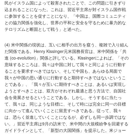
民がイスラム国によって殺害されたことで、この問題に引きずり
込まれることになった。これは、習近平主席が対イスラム国作戦
に参加することを促すことになり、「中国は、国際コミュニティ
との協力関係を強化し、世界の平和と安全を守るために暴力的な
テロリズムと断固として戦う」と述べた。
(4) 米中関係の現状は、互いに相手の出方を窺う、複雑で入り組ん
だ関係である。Henry Kissinger元米国務長官は、米中関係を「共
進 (co-evolution)」関係と評している。Kissingerによれば、「その
意味するところは、我々は中国に対して我々と同じように行動す
ることを要求すべきではない、そして中国も、あらゆる局面で
我々が中国の思い通りに行動すると期待すべきではないというこ
とである」、「我々が互いに期待すべきことは、あるいは実現し
ようとすべきことは、双方がそれぞれ最適と思う方法で、自国社
会を発展させるということである。しかし、そうするに当たっ
て、我々は、同じような目標に、そして時には完全に同一の目標
に向かって進んでいくことに留意すべきである。従って、我々
は、恐らく並進していくことになるが、必ずしも同一歩調ではな
い。」習近平主席は9月の訪米で、米中間の大規模紛争を回避する
ガイドラインとして、「新型の大国関係」を提示した。米ジョー