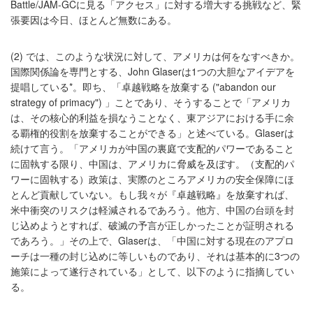
Battle/JAM-GCに見る「アクセス」に対する増大する挑戦など、緊
張要因は今日、ほとんど無数にある。
(2) では、このような状況に対して、アメリカは何をなすべきか。
国際関係論を専門とする、John Glaserは1つの大胆なアイデアを
提唱している*。即ち、「卓越戦略を放棄する ("abandon our
strategy of primacy") 」ことであり、そうすることで「アメリカ
は、その核心的利益を損なうことなく、東アジアにおける手に余
る覇権的役割を放棄することができる」と述べている。Glaserは
続けて言う。「アメリカが中国の裏庭で支配的パワーであること
に固執する限り、中国は、アメリカに脅威を及ぼす。（支配的パ
ワーに固執する）政策は、実際のところアメリカの安全保障にほ
とんど貢献していない。もし我々が『卓越戦略』を放棄すれば、
米中衝突のリスクは軽減されるであろう。他方、中国の台頭を封
じ込めようとすれば、破滅の予言が正しかったことが証明される
であろう。」その上で、Glaserは、「中国に対する現在のアプロ
ーチは一種の封じ込めに等しいものであり、それは基本的に3つの
施策によって遂行されている」として、以下のように指摘してい
る。