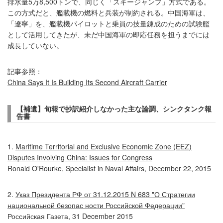
排水量5万8,500トンで、同じく「スキージャンプ」方式である。
この方式だと、艦載機の燃料と兵装が制約される。中国海軍は、
「遼寧」を、艦載機パイロットと乗員の技量錬成のための試験艦
として活用してきたが、未だ中国海軍の即応任務を担うまでには
成長していない。
記事参照：
China Says It Is Building Its Second Aircraft Carrier
【補遺】旬報で抄訳紹介しなかった主な論調、シンクタンク報
告書
1.
Maritime Territorial and Exclusive Economic Zone (EEZ)
Disputes Involving China: Issues for Congress
Ronald O'Rourke, Specialist in Naval Affairs, December 22, 2015
2.
Указ Президента РФ от 31.12.2015 N 683 "О Стратегии
национальной безопас ности Российской Федерации"
Российская Газета, 31 December 2015