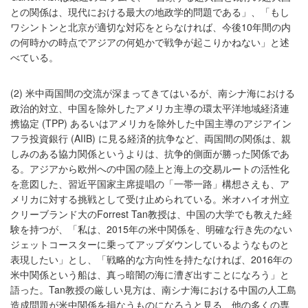
との関係は、現代における最大の地政学的問題である」、「もし
ワシントンと北京が適切な対応をとらなければ、今後10年間の内
の何時かの時点でアジアの何処かで戦争が起こりかねない」と述
べている。
(2) 米中両国間の交流が深まってきてはいるが、南シナ海における
政治的対立、中国を除外したアメリカ主導の環太平洋地域経済連
携協定 (TPP) あるいはアメリカを除外した中国主導のアジアイン
フラ投資銀行 (AIIB) に見る経済的抗争など、両国間の関係は、親
しみのある協力関係というよりは、抗争的側面が勝った関係であ
る。アジアから欧州への中国の陸上と海上の交易ルートの活性化
を意図した、習近平国家主席提唱の「一帯一路」構想さえも、ア
メリカに対する挑戦として受け止められている。米オハイオ州立
クリーブランド大のForrest Tan教授は、中国の大学でも教えた経
験を持つが、「私は、2015年の米中関係を、明確な行き先のない
ジェットコースターに乗ってアップダウンしているようなものと
表現したい」とし、「戦略的な方向性を持たなければ、2016年の
米中関係という船は、真っ暗闇の海に漕ぎ出すことになろう」と
語った。Tan教授の厳しい見方は、南シナ海における中国の人工島
造成問題が米中関係を損なうものになろうと見る、他の多くの専