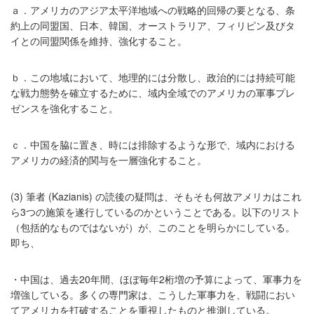
ａ．アメリカのアジア太平洋地域への戦略的回帰の要となる、条
約上の同盟国、日本、韓国、オーストラリア、フィリピン及びタ
イとの同盟関係を維持、強化すること。
ｂ．この地域において、地理的には分散し、政治的には持続可能
な戦力態勢を確立するために、域内全域でのアメリカの軍事プレ
ゼンスを強化すること。
ｃ．中国を脇に置き、時には排除するような形で、域内における
アメリカの経済的関与を一層強化すること。
(3) 筆者 (Kazianis) の読後の疑問は、そもそも何故アメリカはこれ
ら3つの施策を遂行しているのかということである。以下のリスト
（包括的なものではないが）が、このことを明らかにしている。
即ち、
・中国は、過去20年間、ほぼ毎年2桁増の予算によって、軍事力を
増強している。多くの専門家は、こうした軍事力を、戦闘におい
てアメリカを打破することを重視したものと推測している。