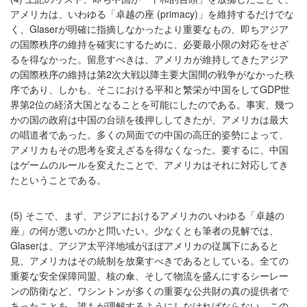
アメリカは、いわゆる「卓越の座 (primacy)」を維持するだけでな
く、Glaserが明確に指摘しなかったより重要なもの、即ちアジア
の国際秩序の維持を確実にするために、必要最小限の対応をせざ
るを得なかった。留意すべきは、アメリカが維持してきたアジア
の国際秩序の維持は第2次大戦以降主要大国間の戦争がなかった秩
序であり、しかも、そこにおける平和と繁栄が中国をしてGDP世
界第2位の経済大国となることを可能にしたのである。事実、幾つ
かの国の政府は中国の台頭を後押ししてきたが、アメリカは最大
の唱道者であった。多くの局面での中国の高圧的姿勢によって、
アメリカもその思考を変えざるを得なくなった。要するに、中国
はゲームのルールを変えたことで、アメリカはそれに対応してき
たということである。
(5) そこで、まず、アジアにおけるアメリカのいわゆる「卓越の
座」の何が悪いのかと問いたい。少なくとも筆者の見解では、
Glaserは、アジア太平洋地域がほぼアメリカの従属下にあると
見、アメリカはその統制を放棄すべきであるとしている。全ての
重要な安全保障同盟、核の傘、そして物流を盛んにするシーレー
ンの防衛など、ワシントンが多くの重要な公共財の真の提供者で
あったことを、誰もが理解するようにしなければならない。この