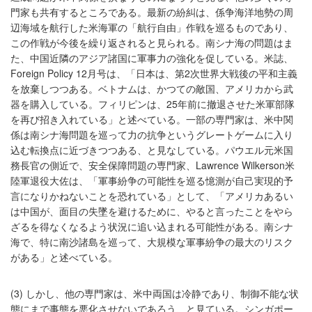
門家も共有するところである。最新の紛糾は、係争海洋地勢の周
辺海域を航行した米海軍の「航行自由」作戦を巡るものであり、
この作戦が今後を繰り返されると見られる。南シナ海の問題はま
た、中国近隣のアジア諸国に軍事力の強化を促している。米誌、
Foreign Policy 12月号は、「日本は、第2次世界大戦後の平和主義
を放棄しつつある。ベトナムは、かつての敵国、アメリカから武
器を購入している。フィリピンは、25年前に撤退させた米軍部隊
を再び招き入れている」と述べている。一部の専門家は、米中関
係は南シナ海問題を巡って力の抗争というグレートゲームに入り
込む転換点に近づきつつある、と見なしている。パウエル元米国
務長官の側近で、安全保障問題の専門家、Lawrence Wilkerson米
陸軍退役大佐は、「軍事紛争の可能性を巡る憶測が自己実現的予
言になりかねないことを恐れている」として、「アメリカあるい
は中国が、面目の失墜を避けるために、やると言ったことをやら
ざるを得なくなるよう状況に追い込まれる可能性がある。南シナ
海で、特に南沙諸島を巡って、大規模な軍事紛争の最大のリスク
がある」と述べている。
(3) しかし、他の専門家は、米中両国は冷静であり、制御不能な状
態にまで事態を悪化させないであろう、と見ている。シンガポー