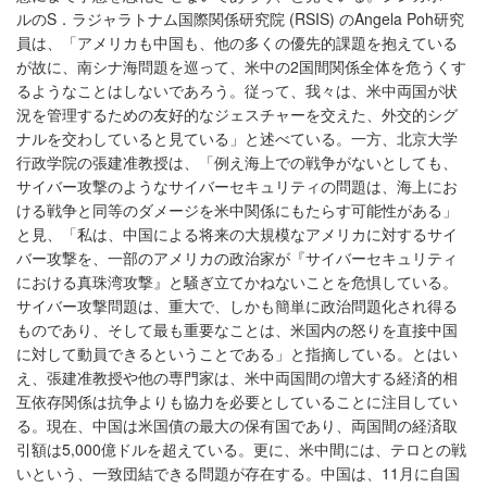
ルのS．ラジャラトナム国際関係研究院 (RSIS) のAngela Poh研究
員は、「アメリカも中国も、他の多くの優先的課題を抱えている
が故に、南シナ海問題を巡って、米中の2国間関係全体を危うくす
るようなことはしないであろう。従って、我々は、米中両国が状
況を管理するための友好的なジェスチャーを交えた、外交的シグ
ナルを交わしていると見ている」と述べている。一方、北京大学
行政学院の張建准教授は、「例え海上での戦争がないとしても、
サイバー攻撃のようなサイバーセキュリティの問題は、海上にお
ける戦争と同等のダメージを米中関係にもたらす可能性がある」
と見、「私は、中国による将来の大規模なアメリカに対するサイ
バー攻撃を、一部のアメリカの政治家が『サイバーセキュリティ
における真珠湾攻撃』と騒ぎ立てかねないことを危惧している。
サイバー攻撃問題は、重大で、しかも簡単に政治問題化され得る
ものであり、そして最も重要なことは、米国内の怒りを直接中国
に対して動員できるということである」と指摘している。とはい
え、張建准教授や他の専門家は、米中両国間の増大する経済的相
互依存関係は抗争よりも協力を必要としていることに注目してい
る。現在、中国は米国債の最大の保有国であり、両国間の経済取
引額は5,000億ドルを超えている。更に、米中間には、テロとの戦
いという、一致団結できる問題が存在する。中国は、11月に自国