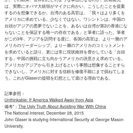
は、実際にオバマ大統領がマイクに向かい、こうしたことを提案
するのを想像できるか。台湾のある高官は、「我々はより多くを
アメリカに求めている。少なくではない。ワシントンは、中国の
台頭がアジアの悪夢でないことを、あるいは台湾が第2の香港にな
らないことを保証する唯一の存在である」と筆者に語った。筆者
がこの3年、アジアを訪問する度に、各国の高官は、より一層のア
メリカのリーダーシップ、より一層のアメリカのコミットメント
を求めていると語り、更には常に現状維持を脅かしている「台頭
する」中国の挑戦に立ち向かうアメリカの決意さえ求めている。
アメリカがアジアから引き上げるという事態は想像することすら
できないし、アメリカに対する信頼を修復不能にまで損ねてしま
う。これがGlaserの提唱を幻想として退ける理由である。
記事参照：
Unthinkable: If America Walked Away from Asia
備考*：
The Ugly Truth About Avoiding War With China
The National Interest, December 28, 2015
John Glaser is studying International Security at George Mason
University.