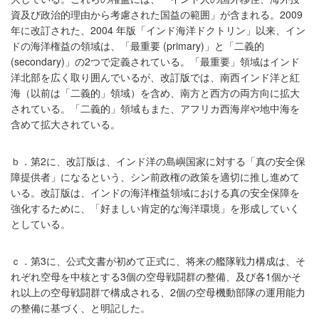
資及び政治的理由から考慮された国益の範囲」が含まれる。2009
年に改訂された、2004 年版「インド海洋ドクトリン」以来、イン
ドの海洋権益の領域は、「最重要 (primary)」と「二義的
(secondary)」の2つで定義されている。「最重要」領域はインド
洋北部を広く取り囲んでいるが、改訂版では、南西インド洋と紅
海（以前は「二義的」領域）を含め、南方と西方の両方向に拡大
されている。「二義的」領域もまた、アフリカ西海岸や地中海を
含めて拡大されている。
ｂ．第2に、改訂版は、インド洋の島嶼国家に対する「真の安全保
障提供者」になるという、シン前政権の政策を適切に推し進めて
いる。改訂版は、インドの海洋権益領域における真の安全保障を
強化するために、「好ましい肯定的な海洋環境」を形成していく
としている。
ｃ．第3に、公式文書が初めて正式に、将来の艦隊戦力構成は、そ
れぞれ空母を中核とする3個の空母戦闘群の整備、及び各1個かそ
れ以上の空母戦闘群で構成される、2個の空母機動部隊の運用能力
の整備に基づく、と明記した。