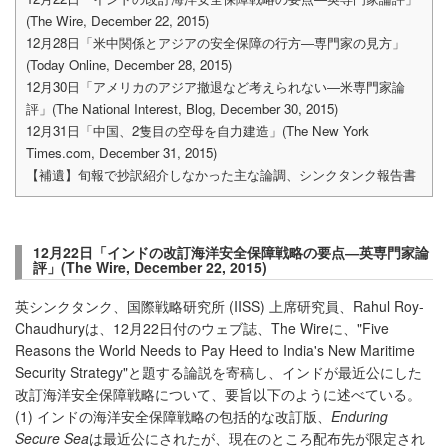
(The Wire, December 22, 2015)
12月28日「米中関係とアジアの安全保障の行方―専門家の見方」
(Today Online, December 28, 2015)
12月30日「アメリカのアジア撤退など考えられない―米専門家論
評」(The National Interest, Blog, December 30, 2015)
12月31日「中国、2隻目の空母を自力建造」(The New York
Times.com, December 31, 2015)
【補遺】旬報で抄訳紹介しなかった主な論調、シンクタンク報告書
12月22日「インドの改訂海洋安全保障戦略の要点―英専門家論
評」(The Wire, December 22, 2015)
英シンクタンク、国際戦略研究所 (IISS) 上席研究員、Rahul Roy-
Chaudhuryは、12月22日付のウェブ誌、The Wireに、"Five
Reasons the World Needs to Pay Heed to India's New Maritime
Security Strategy"と題する論説を寄稿し、インドが最近公にした
改訂海洋安全保障戦略について、要旨以下のように述べている。
(1) インドの海洋安全保障戦略の包括的な改訂版、
Enduring
Secure Sea
は最近公にされたが、現在のところ配布先が限定され