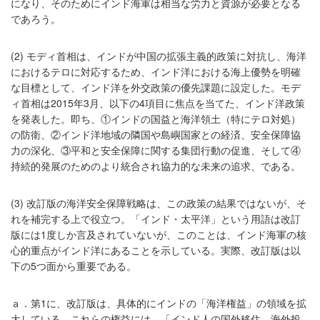
になり、そのためにインド海軍は相当な労力と資源が必要となる
であろう。
(2) モディ首相は、インドが中国の拡張主義的政策に対抗し、海洋
におけるテロに対応するため、インド洋における海上優勢を明確
な目標として、インド洋を外交政策の優先課題に設定した。モデ
ィ首相は2015年3月、以下の4項目に焦点を当てた、インド洋政策
を発表した。即ち、①インドの国益と海洋領土（特にテロ対処）
の防衛、②インド洋地域の隣国や島嶼国家との経済、安全保障協
力の深化、③平和と安全保障に関する集団行動の促進、そして④
持続的発展のためのより統合され協力的な未来の追求、である。
(3) 改訂版の海洋安全保障戦略は、この政策の結果ではないが、そ
れを補完する上で役立つ。「インド・太平洋」という用語は改訂
版には1度しか言及されていないが、このことは、インド海軍の核
心的重点がインド洋にあることを示している。実際、改訂版は以
下の5つ面から重要である。
ａ．第1に、改訂版は、具体的にインドの「海洋権益」の領域を拡
大している。これらの権益には、「インド人の国外移住、海外投