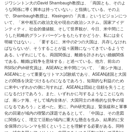
ジワシントン大のDavid Shambaugh教授は、「両国とも、そのよ
うな関係に導く脚本は持っていない」と指摘している。その上
で、Shambaugh教授は、Kissingerの「共進」というビジョンにつ
いて、「米中相互の政治文化や現在の政治システム、国家アイデ
ンティティ、社会的価値観、そして世界観が、今日、米中間にこ
うした戦略的グランドバーゲンをもたらすかどうか、私には全く
明確ではない」、「要するに、米中の2つの大国は、共存しなけれ
ばならないが、そうすることが益々困難になってきているようで
ある。いずれにしても、両国関係は、離婚を許されない婚姻関係
である。離婚は戦争を意味する」と述べている。他方、前出の
RSISのPoh研究員は、ASEANと米中間について、「南シナ海は、
ASEANにとって重要なリトマス試験紙であり、ASEAN諸国と大国
との関係を決定づけるものになるであろう。短期的な利益のため
に米中いずれかの側に与すれば、ASEANは団結と信頼を失うこと
になるだけであろう。また、いずれかに与するようなことになれ
ば、南シナ海、そして域内全体が、大国同士の本格的な抗争の場
になるであろう」と述べた。更に、Poh研究員は、緊張緩和と軍事
化の回避が域内の喫緊の課題であるとして、「中国は、その意図
に関係なく、埋立て活動が域内に重大な懸念を生み、結果的に安
全保障のジレンマを招くということを理解する必要がある。同時