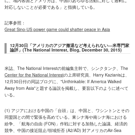
に、域内各国とアメリカは、中国のあらゆる活動に対して過剰に
対応しないことが必要である」と指摘している。
記事参照：
Great Sino-US power game could shatter peace in Asia
12月30日「アメリカのアジア撤退など考えられない―米専門家
論評」(The National Interest, Blog, December 30, 2015)
米誌、The National Interestの前編集主幹で、シンクタンク、The
Center for the National Interest
の上席研究員、Harry Kazianisは、
12月30日付の同誌ブログに、"Unthinkable: If America Walked
Away from Asia"と題する論説を掲載し、要旨以下のように述べて
いる。
(1) アジアにおける中国の「台頭」は、中国と、ワシントンとその
同盟国との間で緊張を高めている。東シナ海や南シナ海における
紛争、「航海の自由 (FON)」作戦に対する加熱した論議、経済的
競争、中国の接近阻止/領域拒否 (A2/AD) 対アメリカのAir-Sea