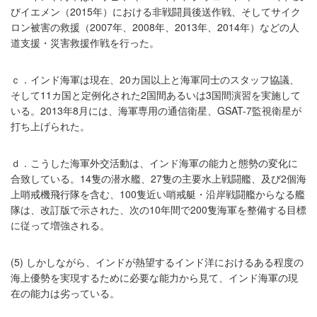
びイエメン（2015年）における非戦闘員後送作戦、そしてサイク
ロン被害の救援（2007年、2008年、2013年、2014年）などの人
道支援・災害救援作戦を行った。
ｃ．インド海軍は現在、20カ国以上と海軍同士のスタッフ協議、
そして11カ国と定例化された2国間あるいは3国間演習を実施して
いる。2013年8月には、海軍専用の通信衛星、GSAT-7監視衛星が
打ち上げられた。
ｄ．こうした海軍外交活動は、インド海軍の能力と態勢の変化に
合致している。14隻の潜水艦、27隻の主要水上戦闘艦、及び2個海
上哨戒機飛行隊を含む、100隻近い哨戒艇・沿岸戦闘艦からなる艦
隊は、改訂版で示された、次の10年間で200隻海軍を整備する目標
に従って増強される。
(5) しかしながら、インドが熱望するインド洋におけるある程度の
海上優勢を実現するために必要な能力から見て、インド海軍の現
在の能力は劣っている。