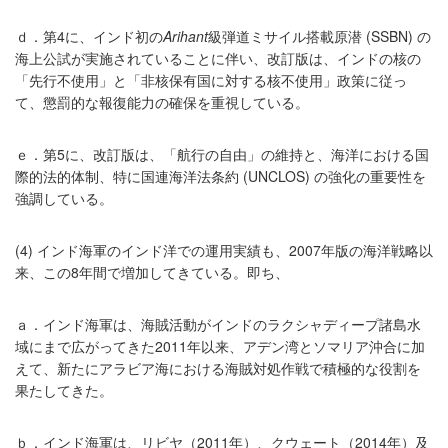
ｄ．第4に、インド初の
Arihant
級弾道ミサイル搭載原潜 (SSBN) の
海上公試が実施されていることに伴い、改訂版は、インドの核の
「先行不使用」と「非核保有国に対する核不使用」政策に従っ
て、懲罰的な報復能力の確保を重視している。
ｅ．第5に、改訂版は、「航行の自由」の維持と、海洋における国
際的法的体制、特に国連海洋法条約 (UNCLOS) の強化の重要性を
強調している。
(4) インド海軍のインド洋での運用実績も、2007年版の海洋戦略以
来、この8年間で増加してきている。即ち、
ａ．インド海軍は、海賊活動がインドのラクシャディープ諸島水
域にまで広がってきた2011年以来、アデン湾とソマリア沖合に加
えて、新たにアラビア海における海賊対処作戦で積極的な役割を
果たしてきた。
ｂ．インド海軍は、リビヤ（2011年）、クウェート（2014年）及