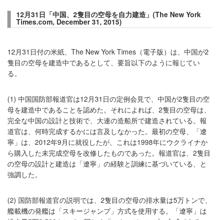
12月31日「中国、2隻目の空母を自力建造」(The New York
Times.com, December 31, 2015)
12月31日付の米紙、The New York Times（電子版）は、中国が2
隻目の空母を建造中であるとして、要旨以下のように報じてい
る。
(1) 中国国防部報道官は12月31日の定例会見で、中国が2隻目の空
母を建造中であることを認めた。それによれば、2隻目の空母は、
完全な中国の設計と技術で、大連の造船所で建造されている。報
道官は、何時完成するかには言及しなかった。最初の空母、「遼
寧」は、2012年9月に就役したが、これは1998年にウクライナか
ら購入した未完成空母を改修したものであった。報道官は、2隻目
の空母の設計と建造は「遼寧」の経験と訓練に基づいている、と
強調した。
(2) 国防部報道官の説明では、2隻目の空母の排水量は5万トンで、
艦載機の発艦は「スキージャンプ」方式を使用する。「遼寧」は