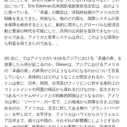
点について、Eric Edelman元米国防省政策担当次官は、次のよう
に述べている。「『卓越』の概念は、冷戦終結後のアメリカの大
戦略を支えてきた。何故なら、他のどの国も、国際システムの安
全保障を維持するとともに、劇的に増大したグローバルな経済活
動と繁栄の時代を可能にした、共同の公共財を提供できなかった
からである。アメリカと世界システムは共に、このような環境か
ら利益を得てきたのである。」
(6) 次に、ではアメリカがいわゆるアジアにおける「卓越の座」を
放棄したら何が起こるのか。Glaserは、アジアにおけるアメリカ
の「卓越の座」の終焉がどのようなものになるのかについて言及
していない。具体的にはどのようなことが想定されるか。ワシン
トンは単に、日本、韓国、台湾及びフィリピンに対する条約上の
コミットメントや同盟の保証から逃れるだけなのか。拡大されつ
つあるベトナムやインドとの戦略的関係はどうなるのか。アメリ
カは単に「ソーリー」の一言で、この地域から部隊を引き上げ始
めるのか。アメリカは、北京に対してある種の「グランドバーゲ
ン」を申し出て、太平洋を、アメリカはハワイからカリフォルニ
ア沿岸まで、残りは中国の、それぞれの影響圏にしようとするの
か。その結果、世界的にどのような事態になるのか。読者諸兄