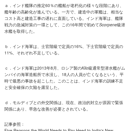
ａ．インド艦隊の推定60％の艦船が老朽化の様々な段階にあり、
艦年齢の高齢化が進んでいる。一方で、建造中の軍艦は、相当な
コスト高と建造工事の遅れに直面している。インド海軍は、艦隊
戦力の急減対策の一環として、この16年間で初めて
Scorpene
級潜
水艦を取得した。
ｂ．インド海軍は、士官階級で定員の16%、下士官階級で定員の
11%、それぞれ不足している。
ｃ．インド海軍は2013年8月、ロシア製の
Kilo
級通常型潜水艦がム
ンバイの海軍造船所で水没し、18人の人員が亡くなるという、平
時で最悪の事故を起こした。このことは、インド海軍の訓練不足
と安全確保の欠陥を露呈した。
ｄ．モルディブとの外交関係は、現在、政治的対立が原因で緊張
関係にあり、早急な改善が必要とされている。
記事参照：
Five Reasons the World Needs to Pay Heed to India's New