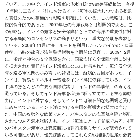
ている。この中で、インド海軍のRobin Dhowan参謀総長は、今後
10年間に亘るインド洋におけるインド海軍の拡大しつつある役割
と責任のための積極的な戦略を明確にしている。この戦略は、比
較的保守的であった、2007年版の海洋戦略とは対照的である。こ
の戦略は、インドの繁栄と安全保障にとっての海洋の重要性に対
する軍民間のコンセンサスの高まりという、重大な発展を表象し
ている。2008年11月に海上ルートを利用したムンバイでのテロ事
件後、当時の政府が沿岸警備態勢を全面的に見直し、2009年2月
に、沿岸と沖合の安全保障を含む、国家海洋安全保障全般に対す
る拡大された責任がインド海軍に公式に付与された。海洋安全保
障を巡る軍民間の歩み寄りの背後には、経済的要因があった。イ
ンドは、貿易とエネルギー輸送をインド洋に依存している。イン
ド洋のほとんどの主要な国際航路は、インドの島嶼領土の近くを
通っている。そしてインド海軍を増強に駆り立てている主な原動
力は、インドに対する、そしてインドでは潜在的な包囲網と受け
止められている、インド洋における中国の影響力の拡大に向け
た、中国の攻勢的な政策である。パキスタンの海軍航空隊と増強
されつつある潜水艦戦力も、インド海軍にとって脅威である。4隻
のパキスタン海軍水上戦闘艦に核弾頭搭載ミサイルが装備されて
いる可能性があり、優先課題としてこれらの戦闘艦の追尾が必要