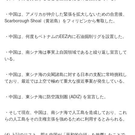
・中国は、アメリカが仲介した緊張を拡大しないための合意後、
Scarborough Shoal（黄岩島）をフィリピンから奪取した。
・中国は、何度もベトナムのEEZ内に石油掘削リグを設置した。
・中国は、南シナ海は事実上自国領域であると繰り返し宣言して
いる。
・中国は、東シナ海の尖閣諸島に対する日本の支配に常時挑戦し
ており、最近では上空で極めて重大な接近事案が発生している。
・中国は、東シナ海に防空識別圏 (ADIZ) を宣言した。
・そして現在、中国は、南シナ海で人工島を造成しており、これ
らの人工島をその主権主張を強めるために利用するとみられる。
(4) 上記のリスト、即ち中国が「平和的台頭」を放擲したことで、