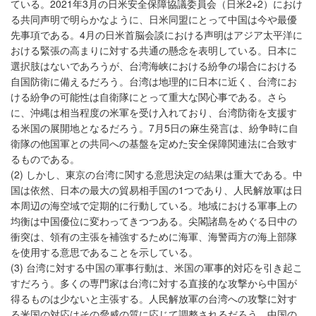
ている。2021年3月の日米安全保障協議委員会（日米2+2）におけ
る共同声明で明らかなように、日米同盟にとって中国は今や最優
先事項である。4月の日米首脳会談における声明はアジア太平洋に
おける緊張の高まりに対する共通の懸念を表明している。日本に
選択肢はないであろうが、台湾海峡における紛争の場合における
自国防衛に備えるだろう。台湾は地理的に日本に近く、台湾にお
ける紛争の可能性は自衛隊にとって重大な関心事である。さら
に、沖縄は相当程度の米軍を受け入れており、台湾防衛を支援す
る米国の展開地となるだろう。7月5日の麻生発言は、紛争時に自
衛隊の他国軍との共同への基盤を定めた安全保障関連法に合致す
るものである。
(2) しかし、東京の台湾に関する意思決定の結果は重大である。中
国は依然、日本の最大の貿易相手国の1つであり、人民解放軍は日
本周辺の海空域で定期的に行動している。地域における軍事上の
均衡は中国優位に変わってきつつある。尖閣諸島をめぐる日中の
衝突は、領有の主張を補強するために海軍、海警両方の海上部隊
を使用する意思であることを示している。
(3) 台湾に対する中国の軍事行動は、米国の軍事的対応を引き起こ
すだろう。多くの専門家は台湾に対する直接的な攻撃から中国が
得るものは少ないと主張する。人民解放軍の台湾への攻撃に対す
る米国の対応はその脅威の質に応じて調整されるだろう。中国の