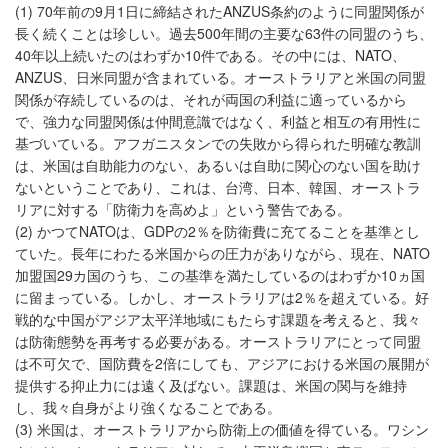
(1) 70年前の9月1日に締結されたANZUS条約のように同盟関係が
長く続くことは珍しい。過去500年間の主要な63件の同盟のうち、
40年以上続いたのはわずか10件である。その中には、NATO、
ANZUS、日米同盟が含まれている。オーストラリアと米国の同盟
関係が存続しているのは、それが両国の利益に適っているから
で、強力な同盟関係は仲間意識ではなく、利益と相互の有用性に
基づいている。アフガニスタンでの失敗から得られた明確な教訓
は、米国は自助能力のない、あるいは自助に関心のない国を助け
ないということであり、これは、台湾、日本、韓国、オーストラ
リアに対する「防衛力を高めよ」という警告である。
(2) かつてNATOは、GDPの2％を防衛費に充てることを基準とし
ていた。長年にわたる米国からの圧力がありながら、現在、NATO
加盟国29カ国のうち、この基準を満たしているのはわずか10ヵ国
に留まっている。しかし、オーストラリアは2％を超えている。好
戦的な中国がアジア太平洋地域にもたらす課題を考えると、我々
は防衛態勢を再考する必要がある。オーストラリアにとって同盟
は不可欠で、国防費を2倍にしても、アジアにおける米国の展開が
提供する抑止力には遠く及ばない。課題は、米国の関与を維持
し、我々自身がより強くなることである。
(3) 米国は、オーストラリアから防衛上の価値を得ている。ワシン