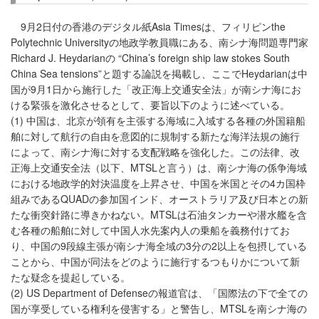
9月2日付の香港のデジタル紙Asia Timesは、フィリピンthe
Polytechnic Universityの地政学教員職にある、南シナ海問題専門家
Richard J. Heydarianの “China’s foreign ship law stokes South
China Sea tensions”と題する論説を掲載し、ここでHeydarianは中
国が9月1日から施行した「改正海上交通安全法」が南シナ海にお
ける緊張を激化させるとして、要旨以下のように述べている。
(1) 中国は、北京が領有を主張する海域に入域する各種の外国籍船
舶に対して航行の自由を意図的に規制する新たな海洋法規の施行
によって、南シナ海に対する支配戦略を強化した。この法律、改
正海上交通安全法（以下、MTSLと言う）は、南シナ海の係争海域
における地政学的対決温度を上昇させ、中国を米国とその4カ国枠
組みであるQUADの参加国インド、オーストラリア及び日本との新
たな衝突針路に導きかねない。MTSLは石油タンカーや潜水艦を含
む各種の船舶に対して中国人水先案内人の乗船を義務付けてお
り、中国の9段線主張が南シナ海全域の3分の2以上を包摂している
ことから、中国が同法をどのように施行するつもりかについて新
たな疑念を提起している。
(2) US Department of Defenseの報道官は、「国際法の下で全ての
国が享受している権利を侵害する」と警告し、MTSLを南シナ海の