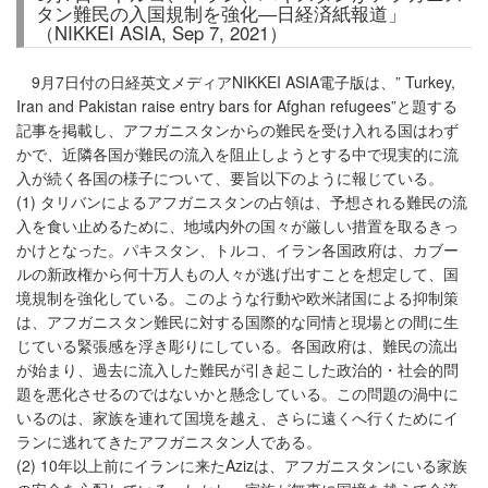
タン難民の入国規制を強化―日経済紙報道」
（NIKKEI ASIA, Sep 7, 2021）
9月7日付の日経英文メディアNIKKEI ASIA電子版は、” Turkey,
Iran and Pakistan raise entry bars for Afghan refugees”と題する
記事を掲載し、アフガニスタンからの難民を受け入れる国はわず
かで、近隣各国が難民の流入を阻止しようとする中で現実的に流
入が続く各国の様子について、要旨以下のように報じている。
(1) タリバンによるアフガニスタンの占領は、予想される難民の流
入を食い止めるために、地域内外の国々が厳しい措置を取るきっ
かけとなった。パキスタン、トルコ、イラン各国政府は、カブー
ルの新政権から何十万人もの人々が逃げ出すことを想定して、国
境規制を強化している。このような行動や欧米諸国による抑制策
は、アフガニスタン難民に対する国際的な同情と現場との間に生
じている緊張感を浮き彫りにしている。各国政府は、難民の流出
が始まり、過去に流入した難民が引き起こした政治的・社会的問
題を悪化させるのではないかと懸念している。この問題の渦中に
いるのは、家族を連れて国境を越え、さらに遠くへ行くためにイ
ランに逃れてきたアフガニスタン人である。
(2) 10年以上前にイランに来たAzizは、アフガニスタンにいる家族