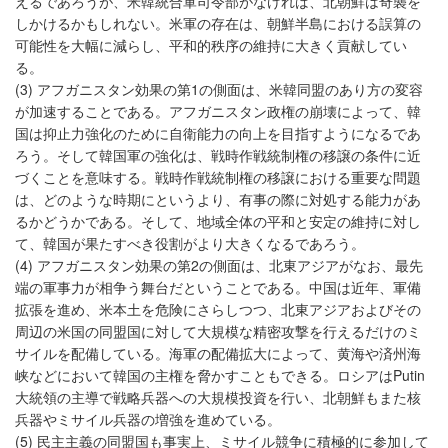
えるであろうが、米韓統合軍司令部がなければ、北朝鮮は奇襲を
しかけるかもしれない。米軍の存在は、朝鮮半島における誤算の
可能性を大幅に減らし、平和的秩序の維持に大きく貢献してい
る。
(3) アフガニスタン効果の第1の側面は、米韓同盟のあり方の変容
が加速することである。アフガニスタン政権の崩壊によって、韓
国は抑止力強化のために自衛能力の向上を目指すようになるであ
ろう。そして韓国軍の強化は、戦時作戦統制権の移譲の条件に近
づくことを意味する。戦時作戦統制権の移譲における重要な問題
は、どのような時期にというより、有事の際に対処する能力があ
るかどうかである。そして、地域全体の平和と安定の維持に対し
て、韓国が果たすべき役割がより大きくなるであろう。
(4) アフガニスタン効果の第2の側面は、北東アジアがなお、最先
端の軍事力が相争う舞台だということである。中国は近年、軍備
拡張を進め、米本土を危険にさらしつつ、北東アジアおよびその
周辺の米国の同盟国に対して大規模な精密攻撃を行えるだけのミ
サイルを配備している。海軍の配備拡大によって、黄海や済州海
峡などにおいて韓国の主権を脅かすこともできる。ロシアはPutin
大統領の主導で戦略兵器への大規模投資を行い、北朝鮮もまた核
兵器やミサイル兵器の増強を進めている。
(5) 民主主義の同盟国も事実上、ミサイル競争に積極的に参加して