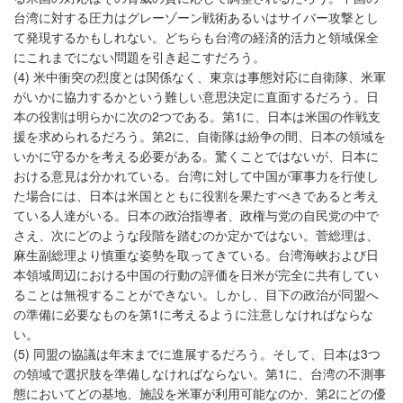
台湾に対する圧力はグレーゾーン戦術あるいはサイバー攻撃とし
て発現するかもしれない。どちらも台湾の経済的活力と領域保全
にこれまでにない問題を引き起こすだろう。
(4) 米中衝突の烈度とは関係なく、東京は事態対応に自衛隊、米軍
がいかに協力するかという難しい意思決定に直面するだろう。日
本の役割は明らかに次の2つである。第1に、日本は米国の作戦支
援を求められるだろう。第2に、自衛隊は紛争の間、日本の領域を
いかに守るかを考える必要がある。驚くことではないが、日本に
おける意見は分かれている。台湾に対して中国が軍事力を行使し
た場合には、日本は米国とともに役割を果たすべきであると考え
ている人達がいる。日本の政治指導者、政権与党の自民党の中で
さえ、次にどのような段階を踏むのか定かではない。菅総理は、
麻生副総理より慎重な姿勢を取ってきている。台湾海峡および日
本領域周辺における中国の行動の評価を日米が完全に共有してい
ることは無視することができない。しかし、目下の政治が同盟へ
の準備に必要なものを第1に考えるように注意しなければならな
い。
(5) 同盟の協議は年末までに進展するだろう。そして、日本は3つ
の領域で選択肢を準備しなければならない。第1に、台湾の不測事
態においてどの基地、施設を米軍が利用可能なのか、第2にどの優