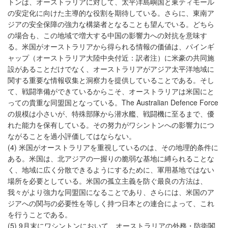
トンは、オーストラリアに対して、太平洋島嶼国と東ティモール
の安定化に向けた主導的な役割を期待している。さらに、東南ア
ジアの安全保障の強力な構築者となることも望んでいる。どちら
の場合も、この地域で増大する中国の影響力への対抗を意味す
る。米国がオーストラリアから得られる情報の価値は、パインギ
ャップ（オーストラリア大陸中央付近：訳者注）に米豪の共同施
設があることだけでなく、オーストラリアがアジア太平洋地域に
関する重要な情報収集と洞察力を提供していることである。そし
て、戦闘準備ができているからこそ、オーストラリアは米国にと
っての貴重な同盟国となっている。The Australian Defence Force
の規模は小さいが、特殊部隊から潜水艦、戦闘機に至るまで、優
れた能力を保有している。その努力がワシントンへの影響力につ
ながることを過小評価してはならない。
(4) 米国がオーストラリアを重視しているのは、その地理的条件に
ある。米国は、北アジアの一握りの脆弱な基地に縛られることな
く、地域に広く分散できるようにするために、軍用基地ではない
場所を必要としている。米国の孤立主義を防ぐ最良の方法は、
我々がより強力な同盟国になることであり、さらには、米国のア
ジアへの関与の必要性を等しく持つ日本との連合によって、これ
を行うことである。
(5) 9月末にワシントンにおいて、オーストラリアの外務・防衛閣