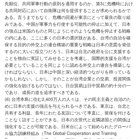
先順位、共同軍事行動の原則を適用するのか、第3に危機時におけ
る共同対応において自衛隊は何を提供することが求められるかで
ある。言うまでもなく、危機の回避が東京にとって最良の取り組
みである。中国が軍事力を行使する可能性の抑止に加えて、日本
の強点は米国のものと同じようにそのような危機を抑止する戦略
の内にある。ここに多くの日本の選択肢がある。台湾の自治を確
保する目的の外交上の連合構築の重要な戦略は日本の意図を発信
するのに大いに役立つだろう。日本は台北の政府を公に支援する
ことを独自に実証してみせることを考慮し、国際的支援を台湾が
必要としていることを同じように認める外交上の連合を構築しな
ければならない。日本は中国と深い経済的つながりを持っている
かもしれない。しかし、そのことが台湾企業との交易、投資関係
の強化を妨げるものではない。日台貿易は日中貿易の約十分の一
であり、成長の道を追求すべきである。
(6) 台湾本島に住む2,400万人の人々は、その民主主義と自治のた
めに日本の支援の強点を与えられるべきである。東京は、台北と
共有する利益、長年にわたる友誼について率直に、留保を付ける
ことなく話すことができる。日本の次世代と近隣諸国との関係は
強化することが可能である。日米台によって始められたグローバ
ル協力訓練枠組み（The Global Cooperation and Training