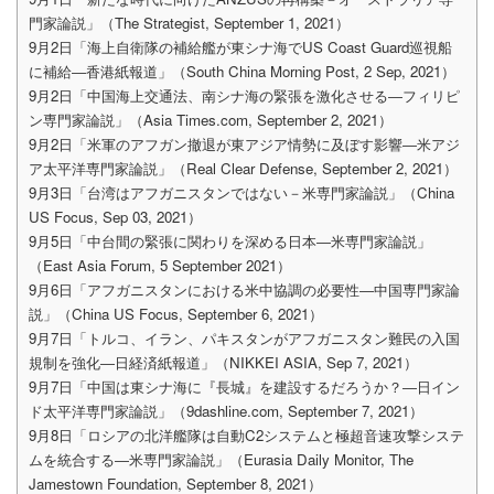
門家論説」（The Strategist, September 1, 2021）
9月2日「海上自衛隊の補給艦が東シナ海でUS Coast Guard巡視船
に補給―香港紙報道」（South China Morning Post, 2 Sep, 2021）
9月2日「中国海上交通法、南シナ海の緊張を激化させる―フィリピ
ン専門家論説」（Asia Times.com, September 2, 2021）
9月2日「米軍のアフガン撤退が東アジア情勢に及ぼす影響―米アジ
ア太平洋専門家論説」（Real Clear Defense, September 2, 2021）
9月3日「台湾はアフガニスタンではない－米専門家論説」（China
US Focus, Sep 03, 2021）
9月5日「中台間の緊張に関わりを深める日本―米専門家論説」
（East Asia Forum, 5 September 2021）
9月6日「アフガニスタンにおける米中協調の必要性―中国専門家論
説」（China US Focus, September 6, 2021）
9月7日「トルコ、イラン、パキスタンがアフガニスタン難民の入国
規制を強化―日経済紙報道」（NIKKEI ASIA, Sep 7, 2021）
9月7日「中国は東シナ海に『長城』を建設するだろうか？―日イン
ド太平洋専門家論説」（9dashline.com, September 7, 2021）
9月8日「ロシアの北洋艦隊は自動C2システムと極超音速攻撃システ
ムを統合する―米専門家論説」（Eurasia Daily Monitor, The
Jamestown Foundation, September 8, 2021）