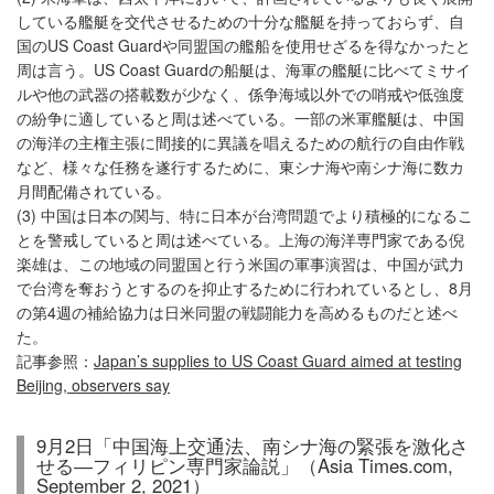
している艦艇を交代させるための十分な艦艇を持っておらず、自
国のUS Coast Guardや同盟国の艦船を使用せざるを得なかったと
周は言う。US Coast Guardの船艇は、海軍の艦艇に比べてミサイ
ルや他の武器の搭載数が少なく、係争海域以外での哨戒や低強度
の紛争に適していると周は述べている。一部の米軍艦艇は、中国
の海洋の主権主張に間接的に異議を唱えるための航行の自由作戦
など、様々な任務を遂行するために、東シナ海や南シナ海に数カ
月間配備されている。
(3) 中国は日本の関与、特に日本が台湾問題でより積極的になるこ
とを警戒していると周は述べている。上海の海洋専門家である倪
楽雄は、この地域の同盟国と行う米国の軍事演習は、中国が武力
で台湾を奪おうとするのを抑止するために行われているとし、8月
の第4週の補給協力は日米同盟の戦闘能力を高めるものだと述べ
た。
記事参照：
Japan’s supplies to US Coast Guard aimed at testing
Beijing, observers say
9月2日「中国海上交通法、南シナ海の緊張を激化さ
せる―フィリピン専門家論説」（Asia Times.com,
September 2, 2021）