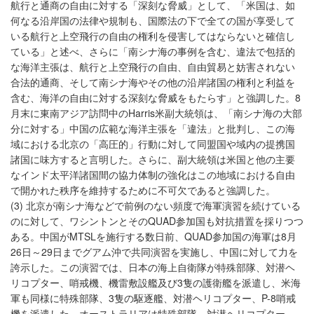
航行と通商の自由に対する「深刻な脅威」として、「米国は、如
何なる沿岸国の法律や規制も、国際法の下で全ての国が享受して
いる航行と上空飛行の自由の権利を侵害してはならないと確信し
ている」と述べ、さらに「南シナ海の事例を含む、違法で包括的
な海洋主張は、航行と上空飛行の自由、自由貿易と妨害されない
合法的通商、そして南シナ海やその他の沿岸諸国の権利と利益を
含む、海洋の自由に対する深刻な脅威をもたらす」と強調した。8
月末に東南アジア訪問中のHarris米副大統領は、「南シナ海の大部
分に対する」中国の広範な海洋主張を「違法」と批判し、この海
域における北京の「高圧的」行動に対して同盟国や域内の提携国
諸国に味方すると言明した。さらに、副大統領は米国と他の主要
なインド太平洋諸国間の協力体制の強化はこの地域における自由
で開かれた秩序を維持するために不可欠であると強調した。
(3) 北京が南シナ海などで前例のない頻度で海軍演習を続けている
のに対して、ワシントンとそのQUAD参加国も対抗措置を採りつつ
ある。中国がMTSLを施行する数日前、QUAD参加国の海軍は8月
26日～29日までグアム沖で共同演習を実施し、中国に対して力を
誇示した。この演習では、日本の海上自衛隊が特殊部隊、対潜ヘ
リコプター、哨戒機、機雷敷設艦及び3隻の護衛艦を派遣し、米海
軍も同様に特殊部隊、3隻の駆逐艦、対潜ヘリコプター、P-8哨戒
機を派遣した。オーストラリアは特殊部隊、対潜ヘリコプター、