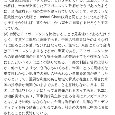
分析は、米国が支援したアフガニスタン政府がそうであったよう
に、台湾政府も一般の支持を得られていないとして、そのような
正統性のない政権は、Ashraf Ghani政府と同じように北京が十分
な圧力をかければ、速やかに、かつ完全に崩壊するだろうと主張
している。
(3) 台湾とアフガニスタンを比較することは見当違いであるだけで
なく、本質的に非常に危険である。中国の指導者はそのような幻
想に陥ることを避けなければならない。第1に、米国にとって台湾
はアフガニスタンよりもはるかに重要である。アフガニスタンか
らの撤退が米国の世界的な安全保障上の誓約全てを不確実なもの
にしたという考えは全くの誤りである。一部の利益と誓約は明ら
かに他のものよりも中心的なものである。米国にとって周縁的な
重要性しかない地域での報いの得られない事業を米国が終了した
からといって、重要な利益のある地域で脅威が発生した場合に米
国の指導者が無関心のままであることを意味しない。日本、韓
国、台湾はワシントンにとって最優先される国々である。第2に、
政治的実体であり、軍事的行為主体である台湾はアフガニスタン
とはおよそ比較にはならない。台湾は近代的で、明確なアイデン
ティティを持つ結束した社会である。社会の大多数は中国に吸収
されることに反対している。