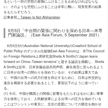
るという一対の空想の産物にふけることを止めなければならな
い。そのような空想にふけることは非常に醜い、現実世界の結果
をもたらすだろう。
記事参照
：Taiwan Is Not Afghanistan
9月5日「中台間の緊張に関わりを深める日本―米専
門家論説」（East Asia Forum, 5 September 2021）
9月5日付のAustralian National UniversityのCrawford School of
Public Policy のデジタル出版物East Asia Forumは、米The Council
on Foreign Relations上席研究員Sheila A Smithの“Japan leans
forward on China–Taiwan tensions”と題する論説を掲載し、Sheila
A Smithは近年、日米首脳会談共同声明、麻生発言に見られるよう
に日本が台湾への関わりを深めているが、その結果は重大であ
り、中国の台湾への武力行使を抑止するために、日本は外交的な
連合を構築する必要があるとして、要旨以下のように述べてい
る。
(1) 今日、中国が隣国との関係に影響をもたらすはるかに多い軍事
力を保有しており、人民解放軍による台湾への圧力を強めている
ことはワシントンや東京に、北京の意図についての懸念を抱かせ