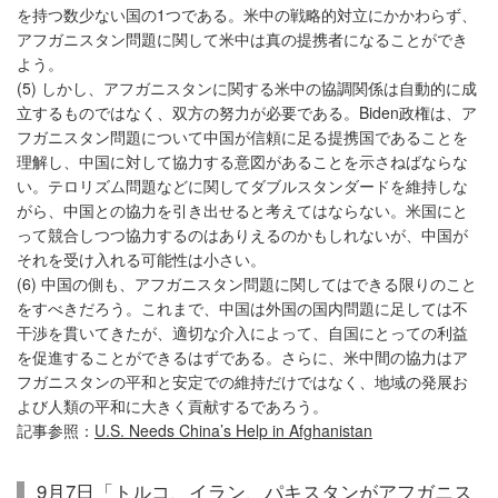
を持つ数少ない国の1つである。米中の戦略的対立にかかわらず、
アフガニスタン問題に関して米中は真の提携者になることができ
よう。
(5) しかし、アフガニスタンに関する米中の協調関係は自動的に成
立するものではなく、双方の努力が必要である。Biden政権は、ア
フガニスタン問題について中国が信頼に足る提携国であることを
理解し、中国に対して協力する意図があることを示さねばならな
い。テロリズム問題などに関してダブルスタンダードを維持しな
がら、中国との協力を引き出せると考えてはならない。米国にと
って競合しつつ協力するのはありえるのかもしれないが、中国が
それを受け入れる可能性は小さい。
(6) 中国の側も、アフガニスタン問題に関してはできる限りのこと
をすべきだろう。これまで、中国は外国の国内問題に足しては不
干渉を貫いてきたが、適切な介入によって、自国にとっての利益
を促進することができるはずである。さらに、米中間の協力はア
フガニスタンの平和と安定での維持だけではなく、地域の発展お
よび人類の平和に大きく貢献するであろう。
記事参照：
U.S. Needs China’s Help in Afghanistan
9月7日「トルコ、イラン、パキスタンがアフガニス