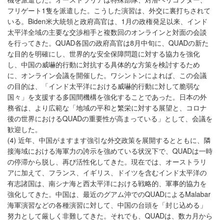
フリゲート1隻を派遣した。こうした演習は、外交に裏打ちされて
いる。Biden米大統領と政府高官は、1月の政権発足以来、インド
太平洋全域の主要な交渉相手と複数回のオンラインと対面の会談
を行ってきた。QUAD各国の政府高官は8月中旬に、QUADの新た
な目的を明確にし、世界的な安全保障問題に対する協力を強化
し、中国の威嚇的行動に対抗する具体的な方策を検討するため
に、オンライン会議を開催した。ワシントンによれば、この会議
の目的は、「インド太平洋における威嚇的行動に対して脆弱な
国々」を支援する多国間機構を強化することであった。日本の外
務省は、より広範な「地域の平和と繁栄に対する展望と、コロナ
後の世界におけるQUADの重要性が高まっている」として、会議を
歓迎した。
(4) 近年、中国がますます強引な外交政策を展開するとともに、隣
接海域における海軍力の誇示を強めている状況下で、QUADは一時
の停滞から脱し、再び活性化してきた。現在では、オーストラリ
アに加えて、フランス、イギリス、ドイツを含むインド太平洋の
有志諸国は、南シナ海と西太平洋における戦略的、軍事的協力を
強化してきた。中国は、最近のグアム沖でのQUADによるMalabar
海軍演習などの各種演習に対して、中国の台頭を「封じ込める」
努力として厳しく非難してきた。それでも、QUADは、数カ月から