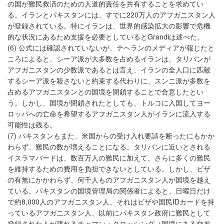
の国が難民救済のための人道的責任を共有することを求めてい
る。イランとパキスタンには、すでに220万人のアフガニスタン人
が登録されている。特にイランは、世界的感染拡大の影響で危機
的な状況にあるため支援を必要としているとGrandiは述べた。
(6) 公式には確認されていないが、テヘランのメディアが報じたと
ころによると、シーア派が大多数を占めるイランは、タリバンが
アフガニスタンの少数派であるとは言え、イランの全人口に匹敵
するシーア派を殺さないと約束する代わりに、スンニ派が多数を
占めるアフガニスタンとの国境を閉鎖することで合意したとい
う。しかし、国境が閉鎖されたとしても、トルコに入国してヨー
ロッパへの亡命を希望するアフガニスタン人がイランに流入する
可能性は残る。
(7) パキスタンもまた、米国からの受け入れ要請を断ったにもかか
わらず、難民の数が増えることになる。タリバンに近いとされる
イスラマバードは、数百万人の難民に加えて、さらに多くの難民
を維持するための費用を負担できないとしている。しかし、ビザ
の有無にかかわらず、何千人ものアフガニスタン人が国境を越え
ている。パキスタンの国境管理局の関係者によると、日曜日だけ
で約8,000人のアフガニスタン人、それはビザや国民IDカードを持
っているアフガニスタン人、以前にパキスタン政府に難民として
登録された人が渡れるチャマン・クロッシング（国境にある交差