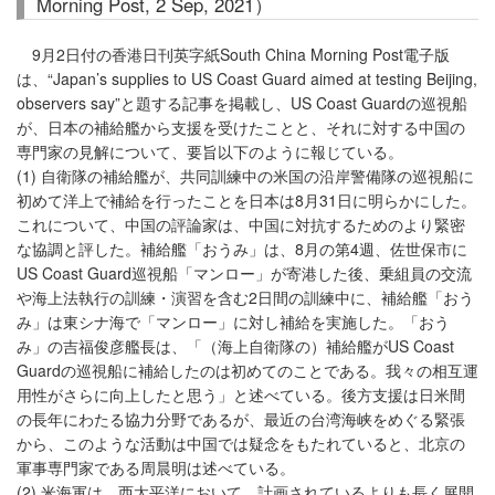
Morning Post, 2 Sep, 2021）
9月2日付の香港日刊英字紙South China Morning Post電子版
は、“Japan’s supplies to US Coast Guard aimed at testing Beijing,
observers say”と題する記事を掲載し、US Coast Guardの巡視船
が、日本の補給艦から支援を受けたことと、それに対する中国の
専門家の見解について、要旨以下のように報じている。
(1) 自衛隊の補給艦が、共同訓練中の米国の沿岸警備隊の巡視船に
初めて洋上で補給を行ったことを日本は8月31日に明らかにした。
これについて、中国の評論家は、中国に対抗するためのより緊密
な協調と評した。補給艦「おうみ」は、8月の第4週、佐世保市に
US Coast Guard巡視船「マンロー」が寄港した後、乗組員の交流
や海上法執行の訓練・演習を含む2日間の訓練中に、補給艦「おう
み」は東シナ海で「マンロー」に対し補給を実施した。「おう
み」の吉福俊彦艦長は、「（海上自衛隊の）補給艦がUS Coast
Guardの巡視船に補給したのは初めてのことである。我々の相互運
用性がさらに向上したと思う」と述べている。後方支援は日米間
の長年にわたる協力分野であるが、最近の台湾海峡をめぐる緊張
から、このような活動は中国では疑念をもたれていると、北京の
軍事専門家である周晨明は述べている。
(2) 米海軍は、西太平洋において、計画されているよりも長く展開