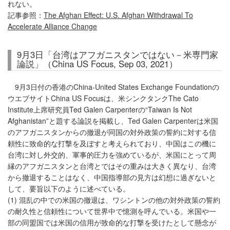
れない。
記事参照：
The Afghan Effect: U.S. Afghan Withdrawal To
Accelerate Alliance Change
9月3日「台湾はアフガニスタンではない－米専門家
論説」（China US Focus, Sep 03, 2021）
9月3日付の香港のChina-United States Exchange Foundationの
ウエブサイトChina US Focusは、米シンクタンクThe Cato
Institute上席研究員Ted Galen Carpenterの“Taiwan Is Not
Afghanistan”と題する論説を掲載し、Ted Galen Carpenterは米国
のアフガニスタンからの撤退が同国の対外政策の誓約に対する信
頼性に致命的な打撃を及ぼすと考えられており、中国はこの機に
台湾に対し外交的、軍事的圧力を強めているが、米国にとって周
縁のアフガニスタンと台湾とではその重みは大きく異なり、台湾
から撤退することはなく、中国指導部の見方は幻想に過ぎないと
して、要旨以下のように述べている。
(1) 混乱の中での米国の撤退は、ワシントンの他の対外政策の誓約
の耐久性と信頼性について世界中で憶測を呼んでいる。米国や一
部の同盟国では米国の信用が致命的な打撃を受けたとして懸念が