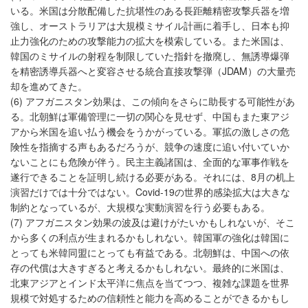
いる。米国は分散配備した抗堪性のある長距離精密攻撃兵器を増
強し、オーストラリアは大規模ミサイル計画に着手し、日本も抑
止力強化のための攻撃能力の拡大を模索している。また米国は、
韓国のミサイルの射程を制限していた指針を撤廃し、無誘導爆弾
を精密誘導兵器へと変容させる統合直接攻撃弾（JDAM）の大量売
却を進めてきた。
(6) アフガニスタン効果は、この傾向をさらに助長する可能性があ
る。北朝鮮は軍備管理に一切の関心を見せず、中国もまた東アジ
アから米国を追い払う機会をうかがっている。軍拡の激しさの危
険性を指摘する声もあるだろうが、競争の速度に追い付いていか
ないことにも危険が伴う。民主主義諸国は、全面的な軍事作戦を
遂行できることを証明し続ける必要がある。それには、8月の机上
演習だけでは十分ではない。Covid-19の世界的感染拡大は大きな
制約となっているが、大規模な実動演習を行う必要もある。
(7) アフガニスタン効果の波及は避けがたいかもしれないが、そこ
から多くの利点が生まれるかもしれない。韓国軍の強化は韓国に
とっても米韓同盟にとっても有益である。北朝鮮は、中国への依
存の代償は大きすぎると考えるかもしれない。最終的に米国は、
北東アジアとインド太平洋に焦点を当てつつ、複雑な課題を世界
規模で対処するための信頼性と能力を高めることができるかもし