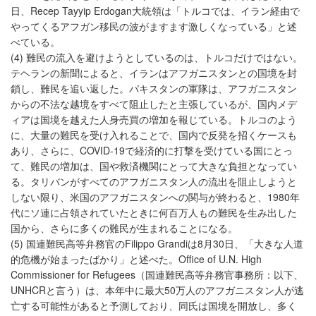
日、Recep Tayyip Erdogan大統領は「トルコでは、イラン経由で
やってくるアフガン移民の波がますます激しくなっている」と述
べている。
(4) 難民の流入を避けようとしているのは、トルコだけではない。
テヘランの新聞によると、イランはアフガニスタンとの国境を封
鎖し、難民を追い返した。パキスタンの軍隊は、アフガニスタン
からの不法な越境をすべて阻止したと主張しているが、国内メデ
ィアは国境を越えた人身売買の増加を報じている。トルコのよう
に、大量の難民を受け入れることで、国内で反発を招くケースも
あり、さらに、COVID-19で経済的に打撃を受けている国にとっ
て、難民の増加は、国や救済機関にとって大きな負担となってい
る。タリバンがすべてのアフガニスタン人の流出を阻止しようと
しない限り、米国のアフガニスタンへの関与が終わると、1980年
代にソ連に占領されていたときに何百万人もの難民を生み出した
国から、さらに多くの難民が生まれることになる。
(5) 国連難民高等弁務官のFilippo Grandiは8月30日、「大きな人道
的危機が始まったばかり」と述べた。Office of U.N. High
Commissioner for Refugees（国連難民高等弁務官事務所：以下、
UNHCRと言う）は、本年中に最大50万人のアフガニスタン人が逃
亡する可能性があると予測しており、同氏は国境を開放し、多く