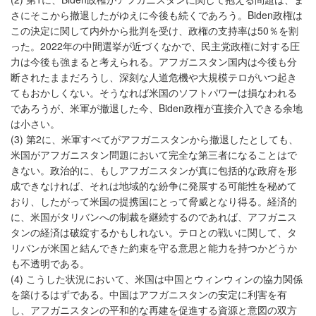
さにそこから撤退したがゆえに今後も続くであろう。Biden政権は
この決定に関して内外から批判を受け、政権の支持率は50％を割
った。2022年の中間選挙が近づくなかで、民主党政権に対する圧
力は今後も強まると考えられる。アフガニスタン国内は今後も分
断されたままだろうし、深刻な人道危機や大規模テロがいつ起き
てもおかしくない。そうなれば米国のソフトパワーは損なわれる
であろうが、米軍が撤退した今、Biden政権が直接介入できる余地
は小さい。
(3) 第2に、米軍すべてがアフガニスタンから撤退したとしても、
米国がアフガニスタン問題において完全な第三者になることはで
きない。政治的に、もしアフガニスタンが真に包括的な政府を形
成できなければ、それは地域的な紛争に発展する可能性を秘めて
おり、したがって米国の提携国にとって脅威となり得る。経済的
に、米国がタリバンへの制裁を継続するのであれば、アフガニス
タンの経済は破綻するかもしれない。テロとの戦いに関して、タ
リバンが米国と結んできた約束を守る意思と能力を持つかどうか
も不透明である。
(4) こうした状況において、米国は中国とウィンウィンの協力関係
を築けるはずである。中国はアフガニスタンの安定に利害を有
し、アフガニスタンの平和的な再建を促進する資源と意図の双方