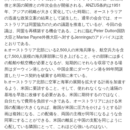
僚と米国の閣僚との年次会合が開催される。ANZUS条約は1951
年、アジアの戦略が大きく変化していた時期に、オーストラリア
の迅速な政策立案の結果として誕生した。通常の会合では、オー
ストラリアは同盟協力のための議題を推進しているが、今回の会
議は、同盟を再構築する機会である。これに臨むPeter Dutton国防
大臣とMarise Payne外務大臣へ対するJenningsのアドバイスは次
とおりである。
a.オーストラリア北部にいる2,500人の米海兵隊を、航空兵力を含
む7,500人規模の海兵隊部隊に引き上げること。その部隊には多く
の船舶や航空機が必要となるが、短期的にそれらを収容できる場
所はダーウィン港しかない。中国企業にダーウィン港を99年間譲
渡したリース契約を破棄する時期に来ている。
b.オーストラリア北部に空軍と海軍の展開を拡大する計画を加速す
るよう、米国に要請すること。そして、使われなくなった遠隔の
基地を早急に改修する必要がある。米国に期待するのではなく、
自分たちで費用を負担すべきである。オーストラリアにおける米
国の配備が大きくなれば、敵国が米国に圧力をかけようとする計
画は複雑になる。この配備を、両国の主権が同等になるような合
同軍にすることができる。米国の離反と中国の支配を同じように
心配している隣国にとって、これほど心強いものはない。