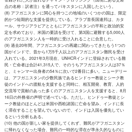
点の名称：訳者注）を通ってパキスタンに入国したという。
(8) アフガニスタンに関心を持つこの地域のいくつかの国は、限定
的かつ短期的な支援を提供している。アラブ首長国連邦は、カタ
ール、サウジアラビアとともにアフガニスタンの平和と政治的安
定を求めており、米国の要請を受けて、第3国に避難する5,000人
のアフガニスタン人を一時的に受け入れることに合意した。
(9) 過去20年間、アフガニスタンの再建に関わってきたもう1つの
国がインドで、昔から1万5千人以上のアフガニスタン難民を受け
入れている。2021年3月現在、UNHCRインドに登録されている難
民・亡命者は合計41,315人で、そのうちアフガニスタン人は37％
と、ミャンマー出身者の54％に次いで2番目に多い。ニューデリー
は、アフガニスタンの少数民族であるヒンドゥー教徒とシーク教
徒のインドへの渡航を支援すると同時に、相互開発、教育、人的
交流等で貢献のあった多くのアフガニスタン人を支援すると、8月
16日の外務省の声明で述べている。ただし、ヒンドゥー教徒とシ
ーク教徒のほとんどは米国や西欧諸国に亡命を望み、インドに長
く滞在することを望んでいないので、インドは入国を優先してい
るという分析もある。
(10) 他の国が新しい家を提供してくれず、難民がアフガニスタン
に帰れなくなった場合、難民の一時的な滞在が準永久的なものに