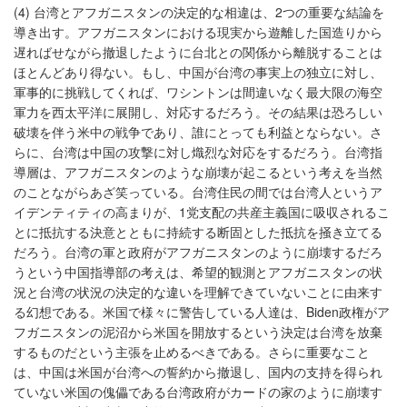
(4) 台湾とアフガニスタンの決定的な相違は、2つの重要な結論を
導き出す。アフガニスタンにおける現実から遊離した国造りから
遅ればせながら撤退したように台北との関係から離脱することは
ほとんどあり得ない。もし、中国が台湾の事実上の独立に対し、
軍事的に挑戦してくれば、ワシントンは間違いなく最大限の海空
軍力を西太平洋に展開し、対応するだろう。その結果は恐ろしい
破壊を伴う米中の戦争であり、誰にとっても利益とならない。さ
らに、台湾は中国の攻撃に対し熾烈な対応をするだろう。台湾指
導層は、アフガニスタンのような崩壊が起こるという考えを当然
のことながらあざ笑っている。台湾住民の間では台湾人というア
イデンティティの高まりが、1党支配の共産主義国に吸収されるこ
とに抵抗する決意とともに持続する断固とした抵抗を掻き立てる
だろう。台湾の軍と政府がアフガニスタンのように崩壊するだろ
うという中国指導部の考えは、希望的観測とアフガニスタンの状
況と台湾の状況の決定的な違いを理解できていないことに由来す
る幻想である。米国で様々に警告している人達は、Biden政権がア
フガニスタンの泥沼から米国を開放するという決定は台湾を放棄
するものだという主張を止めるべきである。さらに重要なこと
は、中国は米国が台湾への誓約から撤退し、国内の支持を得られ
ていない米国の傀儡である台湾政府がカードの家のように崩壊す