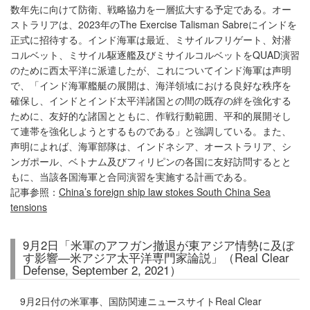
数年先に向けて防衛、戦略協力を一層拡大する予定である。オー
ストラリアは、2023年のThe Exercise Talisman Sabreにインドを
正式に招待する。インド海軍は最近、ミサイルフリゲート、対潜
コルベット、ミサイル駆逐艦及びミサイルコルベットをQUAD演習
のために西太平洋に派遣したが、これについてインド海軍は声明
で、「インド海軍艦艇の展開は、海洋領域における良好な秩序を
確保し、インドとインド太平洋諸国との間の既存の絆を強化する
ために、友好的な諸国とともに、作戦行動範囲、平和的展開そし
て連帯を強化しようとするものである」と強調している。また、
声明によれば、海軍部隊は、インドネシア、オーストラリア、シ
ンガポール、ベトナム及びフィリピンの各国に友好訪問するとと
もに、当該各国海軍と合同演習を実施する計画である。
記事参照：
China’s foreign ship law stokes South China Sea
tensions
9月2日「米軍のアフガン撤退が東アジア情勢に及ぼ
す影響―米アジア太平洋専門家論説」（Real Clear
Defense, September 2, 2021）
9月2日付の米軍事、国防関連ニュースサイトReal Clear