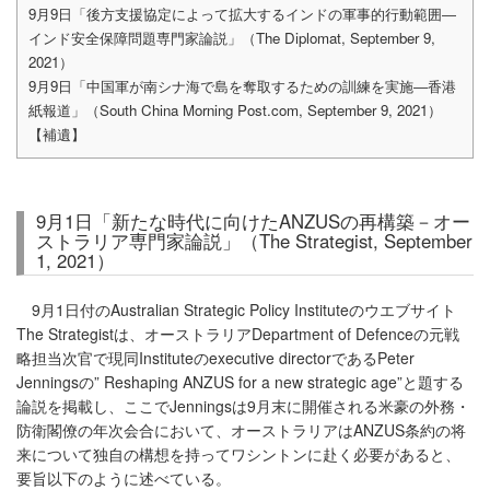
9月9日「後方支援協定によって拡大するインドの軍事的行動範囲―
インド安全保障問題専門家論説」（The Diplomat, September 9,
2021）
9月9日「中国軍が南シナ海で島を奪取するための訓練を実施―香港
紙報道」（South China Morning Post.com, September 9, 2021）
【補遺】
9月1日「新たな時代に向けたANZUSの再構築－オー
ストラリア専門家論説」（The Strategist, September
1, 2021）
9月1日付のAustralian Strategic Policy Instituteのウエブサイト
The Strategistは、オーストラリアDepartment of Defenceの元戦
略担当次官で現同Instituteのexecutive directorであるPeter
Jenningsの” Reshaping ANZUS for a new strategic age”と題する
論説を掲載し、ここでJenningsは9月末に開催される米豪の外務・
防衛閣僚の年次会合において、オーストラリアはANZUS条約の将
来について独自の構想を持ってワシントンに赴く必要があると、
要旨以下のように述べている。