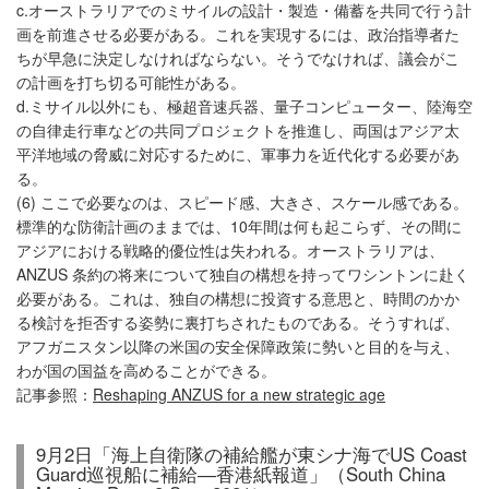
c.オーストラリアでのミサイルの設計・製造・備蓄を共同で行う計
画を前進させる必要がある。これを実現するには、政治指導者た
ちが早急に決定しなければならない。そうでなければ、議会がこ
の計画を打ち切る可能性がある。
d.ミサイル以外にも、極超音速兵器、量子コンピューター、陸海空
の自律走行車などの共同プロジェクトを推進し、両国はアジア太
平洋地域の脅威に対応するために、軍事力を近代化する必要があ
る。
(6) ここで必要なのは、スピード感、大きさ、スケール感である。
標準的な防衛計画のままでは、10年間は何も起こらず、その間に
アジアにおける戦略的優位性は失われる。オーストラリアは、
ANZUS 条約の将来について独自の構想を持ってワシントンに赴く
必要がある。これは、独自の構想に投資する意思と、時間のかか
る検討を拒否する姿勢に裏打ちされたものである。そうすれば、
アフガニスタン以降の米国の安全保障政策に勢いと目的を与え、
わが国の国益を高めることができる。
記事参照：
Reshaping ANZUS for a new strategic age
9月2日「海上自衛隊の補給艦が東シナ海でUS Coast
Guard巡視船に補給―香港紙報道」（South China