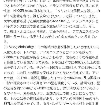
の安全を心配している。しかし、家族が無事に国境を越えて合流
できるかどうかはわからない。イランで市民権を得ているこの男
性は、NIKKEI Asiaの取材に対し、「タリバンは民間人を殺し、力
ずくで財産を奪う。誰も安全ではない。」と語っている。また、
大学で教育を受けた繊維労働者のAbdollahは、アフガニスタンと
パキスタンの国境で業者に金を支払いイランに入国した。そし
て、彼はトルコにたどり着き、亡命を果たし、アフガニスタンの
都市ヘラートにいる妻と3人の子供の亡命を求めたいと考えてい
る。
(3) AzizとAbdollahは、この地域の政府が排除したいと考えている
人物である。トルコは、アフガニスタンとはイランを挟んで
2,000kmもの距離があるにもかかわらず、彼らのような存在を最
も危惧している国の1つである。トルコはすでに400万人以上の難
民を受け入れている。そのうち360万人は隣国シリアの戦争による
もので、これ以上の難民を受け入れたくないと考えている。アン
カラは、2017年に建設を開始したイランとの560kmに及ぶ国境の
一部に建設されている高さ3mの壁を強化している。計画では、壁
の全長を約155kmから242kmに延長し、深い溝やカミソリのよう
なワイヤー、赤外線カメラ、追加の兵士で補うことになってい
る。トルコは壁の建設経験があり、シリアとの国境911kmのうち
837kmを完成させている。タリバンがカブールを占領した8月15