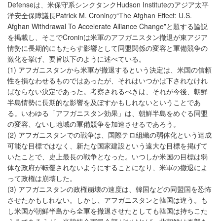
Defenseは、米保守系シンクタンクHudson Instituteのアジア太平
洋安全保障議長Patrick M. Croninの“The Afghan Effect: U.S.
Afghan Withdrawal To Accelerate Alliance Change”と題する論説
を掲載し、そこでCroninは米軍のアフガニスタン撤退が東アジア
情勢に長期的にもたらす影響として同盟関係の変容と軍備競争の
激化を挙げ、要旨以下のように述べている。
(1) アフガニスタンから米軍が撤退するという決定は、米国の信頼
性を損なわせるものではあったが、それはいつかは下されなけれ
ばならない決定であった。考察されるべきは、それが今後、朝鮮
半島情勢に長期的な影響を及ぼすかもしれないということであ
る。いわゆる「アフガニスタン効果」は、朝鮮半島をめぐる同盟
の変容、ないし地域の軍備競争を加速させるであろう。
(2) アフガニスタンでの戦争は、国際テロ組織の弱体化という達成
可能な目標ではなく、新たな国家建設という遠大な目標を掲げて
いたことで、史上最長の戦争となった。いつしか米国の目標は弱
体な政府が転覆されないようにすることになり、米軍の撤退によ
って政権は崩壊した。
(3) アフガニスタンの政権崩壊の速度は、韓国などの同盟国を恐怖
させたかもしれない。しかし、アフガニスタンと韓国は違う。も
し米国が朝鮮半島から全軍を撤退させたとしても韓国は持ちこた