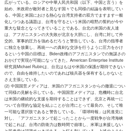
広がっている。ロシアや中華人民共和国（以下、中国と言う）を
始め、米政府が敵対者と見なす国々でも同様の結論を表明してい
る。中国と米国における熱心な台湾支持者の双方でますます一般
化しつつある議題は、台湾を守るという米国の暗黙の誓約が今や
重大な疑念となってきていることである。台北の米国の友人達
は、アフガニスタンの大失敗が北京を大胆にし、台湾に対して外
交的、軍事的圧力を強めるだろうと警告している。台湾の指導者
に独立を放棄し、再統一への真剣な交渉を行うように圧力をかけ
るという中国の目標は、Biden政権のアフガニスタンでの無謀さの
おかげで実現が可能になってきた。American Enterprise Institute
研究員Michael Rubinは、台北はもはや米国の保護が期待できない
ので、自由を維持したいのであれば核兵器を保有するしかないと
さえ主張している。
(2) 中国国営メディアは、米国のアフガニスタンからの撤退につい
て同様の見解を示している。中国国営メディアは、危機時に台北
は米国の継続的な支援を期待することはできず、北京と再統一に
ついて合理的な協定を結ぶことが台湾にとって最良の、そして唯
一可能な選択肢であると警告している。「環球時報」は民進党に
対し、「アフガニスタンで起こったことから一度戦争が台湾海峡
で起これば、台湾の防衛力は数時間で崩壊し、米軍は来援しない
と民進党は認識すべきである」と釘を刺している。上述のような