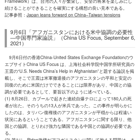
Framework）は、台湾の人々が繁栄し、安全の将来を楽しみにし
続けることができることを確実にする構想の良い見本である。
記事参照：
Japan leans forward on China–Taiwan tensions
9月6日「アフガニスタンにおける米中協調の必要性
―中国専門家論説」（China US Focus, September 6,
2021）
9月6日付の香港China-United States Exchange Foundationのウ
エブサイトChina US Focus は、上海社会科学院中国学所研究員の
王震の“U.S. Needs China’s Help in Afghanistan”と題する論説を掲
載し、そこで王震は米軍撤退後のアフガニスタンの平和と安定の
回復のために米国だけでできることには限界があり、中国との協
調が必要であるとして、要旨以下のように述べている。
(1) 8月26日、カブールで起きた連続自爆テロによって180人の死
者が出た。そのうちの13人が米兵であった。この事件が明らかに
したのは、タリバン復権後のアフガニスタンが平穏からは程遠い
状況にあるということである。アフガニスタンに関する限り、他
国との協調、とりわけ強力な隣国である中国との協調が必要であ
る。
(2) 第1に、Biden政権がアフガニスタンに関して抱える問題は、ま