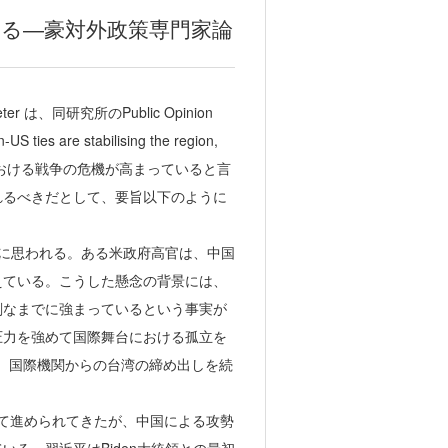
せる―豪対外政策専門家論
r は、同研究所のPublic Opinion
ties are stabilising the region,
湾海峡における戦争の危機が高まっていると言
れるべきだとして、要旨以下のように
うに思われる。ある米政府高官は、中国
えている。こうした懸念の背景には、
刻なまでに強まっているという事実が
圧力を強めて国際舞台における孤立を
、国際機関からの台湾の締め出しを続
通じて進められてきたが、中国による攻勢