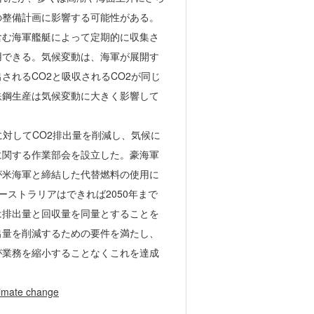
の整備計画に影響する可能性がある。
含む海軍艦艇によって定期的に収集さ
用できる。気候変動は、海軍が展開す
れるCO2と吸収されるCO2が同じ
鉄鋼生産は気候変動に大きく影響して
危機に対してCO2排出量を削減し、気候に
に関する作業部会を設立した。豪海軍
が米海軍と締結した代替燃料の使用に
、オーストラリアはできれば2050年まで
は排出量と回収量を同量とすることを
出量を削減するための要件を満たし、
が業務を縮小することなくこれを達成
limate change