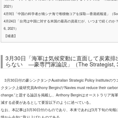
2021）
4月9日「中国の科学者が南シナ海で堆積物コアを採取―香港紙報道」（South China Mo
4月24日「台湾は中国に対する米国の最高の資産だが、いつまで続くのか？―中国専門
6, 2021）
【補遺】
3月30日「海軍は気候変動に直面して炭素
らない ―豪専門家論説」（The Strategist, 30
3月30日付の豪シンクタンクAustralian Strategic Policy Institute
クタンク上級研究員Anthony Berginの“Navies must reduce their carbon emi
change.”と題する論説を掲載し、Anthony Berginはオーストラ
減する必要があるとして要旨以下のように述べている。
なお、本記事は3月30日付のものであり、本来であれば3月下旬の旬
情から今旬に取り上げたものである。