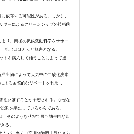
料に依存する可能性がある。しかし、
ネルギーによるグリーンシップの技術的
により、南極の気候変動科学をサポー
し、排出はほとんど無害となる。
セットを購入して補うことによって達
海洋生物によって大気中の二酸化炭素
度による国際的なリベートを利用し
影響を及ぼすことが予想される。なぜな
な役割を果たしているからである。
軍は、そのような状況で最も効果的な即
できる。
されたが、多くは高潮や海面上昇にさら