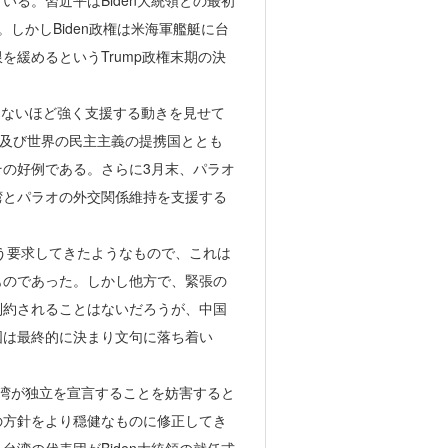
る。習近平はBiden大統領との最初
しかしBiden政権は米海軍艦艇に台
緩めるというTrump政権末期の決
つてないほど強く支援する動きを見せて
む地域及び世界の民主主義の提携国ととも
の好例である。さらに3月末、パラオ
湾とパラオの外交関係維持を支援する
よう要求してきたようなもので、これは
ものであった。しかし他方で、緊張の
制約されることはないだろうが、中国
国は最終的に決まり文句に落ち着い
台湾が独立を宣言することを妨害すると
の方針をより穏健なものに修正してき