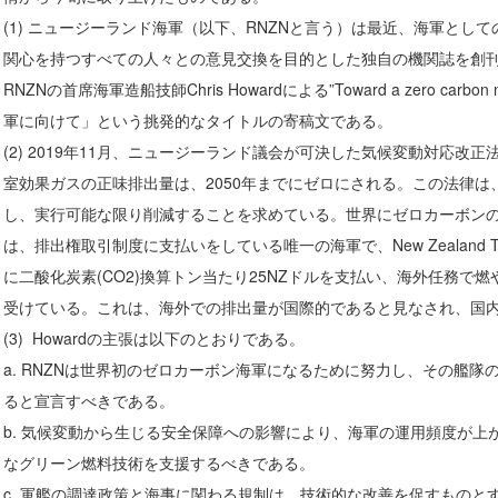
(1) ニュージーランド海軍（以下、RNZNと言う）は最近、海軍とし
関心を持つすべての人々との意見交換を目的とした独自の機関誌を創
RNZNの首席海軍造船技師Chris Howardによる”Toward a zero ca
軍に向けて」という挑発的なタイトルの寄稿文である。
(2) 2019年11月、ニュージーランド議会が可決した気候変動対応改
室効果ガスの正味排出量は、2050年までにゼロにされる。この法律
し、実行可能な限り削減することを求めている。世界にゼロカーボンの
は、排出権取引制度に支払いをしている唯一の海軍で、New Zealand T
に二酸化炭素(CO2)換算トン当たり25NZドルを支払い、海外任務で
受けている。これは、海外での排出量が国際的であると見なされ、国
(3) Howardの主張は以下のとおりである。
a. RNZNは世界初のゼロカーボン海軍になるために努力し、その艦
ると宣言すべきである。
b. 気候変動から生じる安全保障への影響により、海軍の運用頻度が上
なグリーン燃料技術を支援するべきである。
c. 軍艦の調達政策と海事に関わる規制は、技術的な改善を促すものと