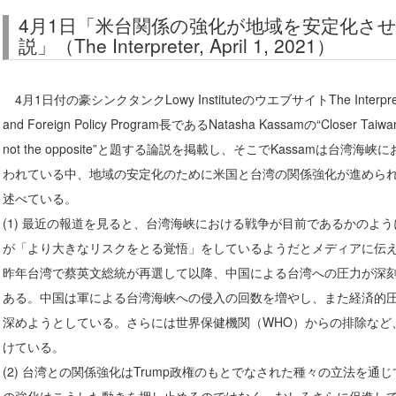
4月1日「米台関係の強化が地域を安定化さ
説」（The Interpreter, April 1, 2021）
4月1日付の豪シンクタンクLowy InstituteのウエブサイトThe Interprete
and Foreign Policy Program長であるNatasha Kassamの“Closer Taiwan-US 
not the opposite”と題する論説を掲載し、そこでKassamは台
われている中、地域の安定化のために米国と台湾の関係強化が進めら
述べている。
(1) 最近の報道を見ると、台湾海峡における戦争が目前であるかのよ
が「より大きなリスクをとる覚悟」をしているようだとメディアに伝
昨年台湾で蔡英文総統が再選して以降、中国による台湾への圧力が深
ある。中国は軍による台湾海峡への侵入の回数を増やし、また経済的
深めようとしている。さらには世界保健機関（WHO）からの排除など
けている。
(2) 台湾との関係強化はTrump政権のもとでなされた種々の立法を