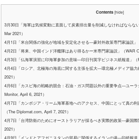
Contents
[
hide
]
3月30日「海軍は気候変動に直面して炭素排出量を削減しなければならない ―豪専門
Mar 2021）
4月1日「米台関係の強化が地域を安定化させる―豪対外政策専門家論説」（The Interpr
4月2日「将来、中国インド洋艦隊はあり得るかー米専門家論説」（WAR ON THE R
4月3日「仏海軍演習に印海軍参加の意味―印日刊英字ビジネス紙報道」（Financial Ex
4月4日「ロシア、北極海の海底に関する主張を拡大―環北極メディア協力組織報道」（Arc
2021）
4月6日「カスピ海の戦略的競合：石油・ガス問題以外の重要争点―ユーラシア問題
Monitor, April 6, 2021）
4月7日「カンボジア・リーム海軍基地へのアクセス、中国にとって真の
（The Diplomat.com, April 7, 2021）
4月7日「台湾防衛のためにオーストラリアが採るべき実際的政策―豪国際関係学者論説」（T
2021）
4月9日「インドとアフガニスタンの貿易に関係するイランの港―印紙報道」（Business 