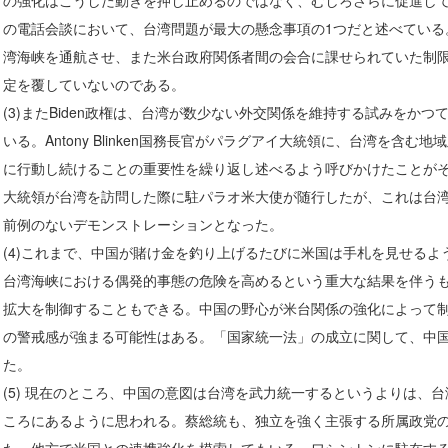
の強化はこうした動きを押し止めるのではなく、むしろさらに促進してい
の電話会談において、台湾問題が最大の懸念事項の1つだと述べている。
湾海峡を通航させ、また米台政府関係者間の会合に課せられていた制限を
定を覆していないのである。
(3)またBiden政権は、台湾が数少ない外交関係を維持する試みをか
いる。Antony Blinken国務長官がパラグアイ大統領に、台湾を含
に行動し続けることの重要性を繰り返し述べるよう呼びかけたことがそ
大統領が台湾を訪問した際に駐パラオ米大使が随行したが、これは台
前例のないデモンストレーションとなった。
(4)これまで、中国が賭け金を釣り上げるたびに米国は手札を見せる
台湾海峡における偶発的事態の危険を高めるという重大な結果を伴う
拡大を制御することもできる。中国の野心が米台関係の強化によって
の警戒感が強まる可能性はある。「国家統一法」の成立に関して、中
た。
(5) 現在のところ、中国の意図は台湾を武力統一するというよりは、
ころにあるように思われる。蔡総統も、独立を強く主張する所属政党