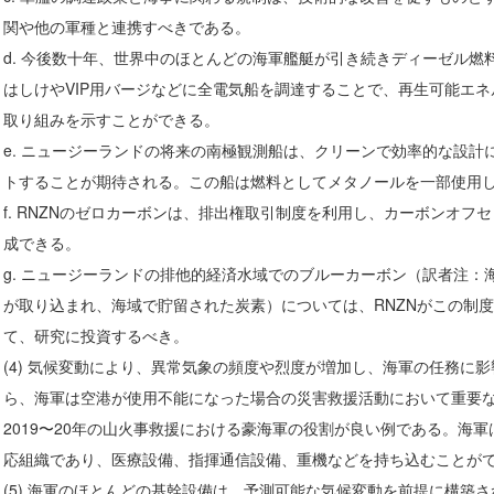
関や他の軍種と連携すべきである。
d. 今後数十年、世界中のほとんどの海軍艦艇が引き続きディーゼル燃
はしけやVIP用バージなどに全電気船を調達することで、再生可能エ
取り組みを示すことができる。
e. ニュージーランドの将来の南極観測船は、クリーンで効率的な設計
トすることが期待される。この船は燃料としてメタノールを一部使用
f. RNZNのゼロカーボンは、排出権取引制度を利用し、カーボンオフ
成できる。
g. ニュージーランドの排他的経済水域でのブルーカーボン（訳者注：
が取り込まれ、海域で貯留された炭素）については、RNZNがこの制
て、研究に投資するべき。
(4) 気候変動により、異常気象の頻度や烈度が増加し、海軍の任務に
ら、海軍は空港が使用不能になった場合の災害救援活動において重要
2019〜20年の山火事救援における豪海軍の役割が良い例である。海
応組織であり、医療設備、指揮通信設備、重機などを持ち込むことが
(5) 海軍のほとんどの基幹設備は、予測可能な気候変動を前提に構築