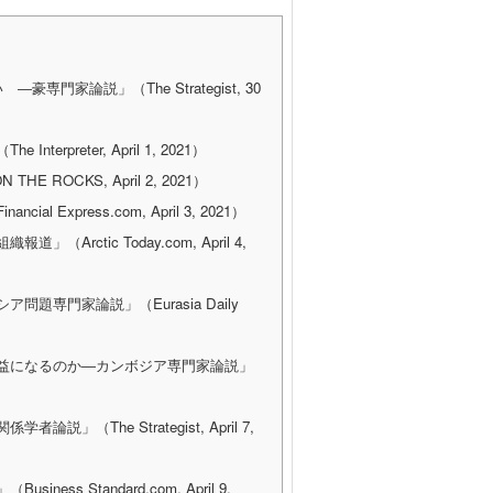
家論説」（The Strategist, 30
eter, April 1, 2021）
OCKS, April 2, 2021）
press.com, April 3, 2021）
tic Today.com, April 4,
専門家論説」（Eurasia Daily
利益になるのか―カンボジア専門家論説」
he Strategist, April 7,
Standard.com, April 9,