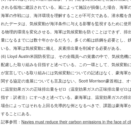
される低地に建設されている。嵐によって施設が損傷した場合、海軍
海軍の作戦には、海洋環境を理解することが不可欠である。潜水艦を
れたデータは、気候変動が海洋条件に与える影響を監視するために使
る物理的環境を変化させる。海軍は気候変動を防ぐことはできず、排出さ
量になるまでには数十年かかるだろう。多くの船は鉄鋼を必要とし、
いる。海軍は気候変動に備え、炭素排出量を削減する必要がある。
(6) Lloyd Austin米国防長官は、その全職員への覚書の中で、気候
配慮した取り組みを目指すと述べている。この一環として、気候変動
が宣言している取り組みには気候変動についての記述はなく、豪海軍
関する協定の進展についても言及はない。Scott Morrison豪首相は
に温室効果ガスの正味排出量をゼロ（温室効果ガスの正味排出量ゼロ
指す：訳者注）にすべきと述べている。豪海軍は、温室効果ガスの排
場合によってはそれを上回る先導的な例となるべきで、課題は豪海軍
することにある。
記事参照：
Navies must reduce their carbon emissions in the face of c