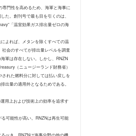
ての専門性を高めるため、海軍と海事に
刊した。創刊号で最も目を引くのは、
rbon navy”「温室効果ガス排出量ゼロの海
正法によれば、メタンを除くすべての温
は、社会のすべてが排出量レベルを調査
海軍は存在しない。しかし、RNZN
reasury（ニュージーランド財務省）
燃やされた燃料分に対しては払い戻しを
内排出量の適用外となるためである。
隊の運用上および技術上の効率を追求す
がる可能性が高い。RNZNは再生可能
するべき。RNZNは海事分野の他の機