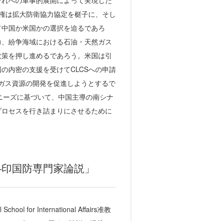
それへの軍事的展開によって実現した
政権は拡大防衛協力協定を梃子に、そし
て中国か米国かの選択を迫るであろ
力、紛争海域における石油・天然ガス
政策を押し進めるであろう。米国は引
の内密の支援を受けてCLCSへの申請
天然ガス資源の開発を促進しようとするで
ニーズに基づいて、中国主導の南シナ
プロセスを行き詰まりにさせるために
―印国防専門家論説」
or International Affairs准教