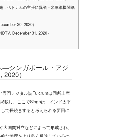
実施：ベトナムの主張に異議－米軍準機関紙
ber 30, 2020）
ecember 31, 2020）
洋へ―シンガポール・アジ
, 2020）
アジア専門デジタル誌Fulcrumは同所上席
”と題する記事を掲載し、ここでSinghは「インド太平
として長続きすると考えられる要因に
向や大国間対立などによって形成され、
略的な地理をより良く反映しているの