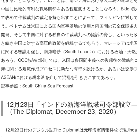
化することになろう。このことは、南シナ海における人工島の造成と
中国に比較的有利な戦略態勢をある程度変えることになろう。Biden
て改めて仲裁裁判の裁定を持ち出すことによって、フィリピンに対し
う。ベトナムは米国による国内軍事基地の使用と両国間の安全保障協
開発、そして中国に対する独自の仲裁裁判への提訴の脅し、といった
き続き中国に対する高圧的政策を継続するであろう。マレーシアは米国
に関する審議を促し、南康暗沙（South Luconia）における石油・
あろう。COC協議に関しては、米国は多国間主義への復帰後の戦略的
海に関する規範作成プロセスに新たな障壁を設けるか、あるいは交渉
ASEANにおける親米派を介して混乱を引きおこすであろう。
記事参照：
South China Sea Forecast
12月23日「インドの新海洋戦域司令部設立
（The Diplomat, December 23, 2020）
12月23日付のデジタル誌The Diplomatは元印海軍情報将校で現Jindal School f