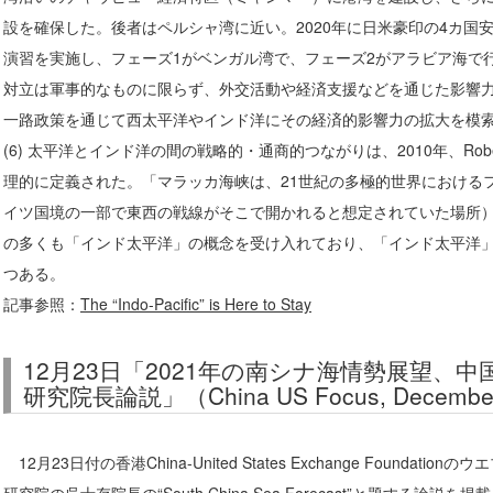
設を確保した。後者はペルシャ湾に近い。2020年に日米豪印の4カ国
演習を実施し、フェーズ1がベンガル湾で、フェーズ2がアラビア海で
対立は軍事的なものに限らず、外交活動や経済支援などを通じた影響
一路政策を通じて西太平洋やインド洋にその経済的影響力の拡大を模
(6) 太平洋とインド洋の間の戦略的・通商的つながりは、2010年、Robert
理的に定義された。「マラッカ海峡は、21世紀の多極的世界における
イツ国境の一部で東西の戦線がそこで開かれると想定されていた場所
の多くも「インド太平洋」の概念を受け入れており、「インド太平洋
つある。
記事参照：
The “Indo-Pacific” is Here to Stay
12月23日「2021年の南シナ海情勢展望、
研究院長論説」（China US Focus, December
12月23日付の香港China-United States Exchange Foundation