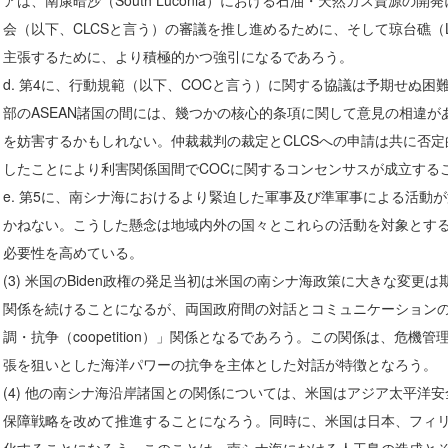
アは、南康暗沙（South Luconia）における石油・天然ガス資源の
会（以下、CLCSと言う）の審議を推し進めるために、そして琼台礁（Lucon
主張するために、より積極的かつ強引になるであろう。
d. 第4に、行動規範（以下、COCと言う）に関する協議は予期せぬ
部のASEAN諸国の間には、幾つかの核心的条項に関して意見の相違
を妨害するかもしれない。仲裁裁判の裁定とCLCSへの申請は共に否
したことにより利害関係国間でCOCに関するコンセンサスが成立する
e. 第5に、南シナ海におけるより緊迫した軍事及び準軍事による活動
かねない。こうした懸念は地域内外の国々とこれらの活動を対象とす
必要性を高めている。
(3) 米国のBiden政権の発足当初は米国の南シナ海政策に大きな変
関係を続けることになるが、両国政府間の対話とコミュニケーション
調・抗争（coopetition）」関係となるであろう。この関係は、危
張を狙いとした海洋パワーの抗争を主体とした対話が特徴となろう。
(4) 他の南シナ海沿岸諸国との関係については、米国はアジア太平洋
保障戦略を改めて推進することになろう。同時に、米国は日本、フィ