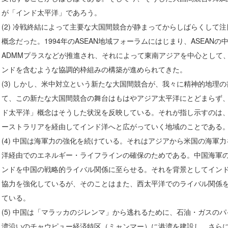
が「インド太平洋」であろう。
(2) 冷戦終結によって主要な大国間競合が静まってからしばらくして
概念だった。1994年のASEAN地域フォーラムにはじまり、ASEAN
ADMMプラスなどが推進され、それによって東南アジアを中心として
ンドを含むような協調的枠組みの構築が進められてきた。
(3) しかし、米中対立という新たな大国間競合が、我々に精神的地理
て、この新たな大国間競合の舞台はもはやアジア太平洋にとどまらず
ド太平洋」概念はそうした状況を反映している。それが指し示すのは
ーストラリアを経由してインド洋へと広がっていく地域のことである
(4) 中国は海軍力の強化を続けている。それはアジアから米国の海軍
洋経由でのエネルギー・ライフラインの確保のためである。中国海軍
ンドを中国の戦略的ライバル関係に至らせる。それを背景としてイン
協力を強化しているが、そのことはまた、西太平洋でのライバル関係
ている。
(5) 中国は「マラッカのジレンマ」から逃れるために、石油・ガスの
湾沿いのチャウピュー経済特区（ミャンマー）に港湾を建設し、さら