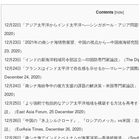
Contents
[
hide
]
12月22日「アジア太平洋からインド太平洋へ―シンガポール・アジア問題専門家論説」
2020）
12月23日「2021年の南シナ海情勢展望、中国の視点から―中国南海研究院長論説」（C
23, 2020）
12月23日「インドの新海洋戦域司令部設立―印国防専門家論説」（The Diplomat,
12月24日「フランスはインド太平洋で存在感を示せるか―マレーシア国際政治専門
December 24, 2020）
12月24日「南シナ海紛争中の後方支援の課題の解決策－米国専門家論説」（Defense 
2020）
12月25日「より強靭で包括的なアジア太平洋地域を構築する方法を再考す
説」（East Asia Forum, 25 December 2020）
12月26日「中国の『氷上シルクロード』、『ロシアのメッカ』vs米国：
説」（EurAsia Times, December 26, 2020）
12月26日「南シナ海でインドとベトナムが海軍演習―香港紙報道」（South China Mo