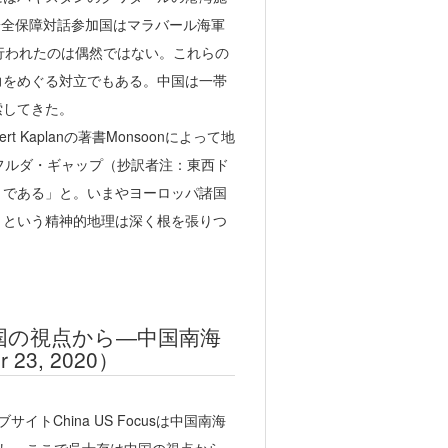
安全保障対話参加国はマラバール海軍
行われたのは偶然ではない。これらの
力をめぐる対立でもある。中国は一帯
索してきた。
 Kaplanの著書Monsoonによって地
フルダ・ギャップ（抄訳者注：東西ド
）である」と。いまやヨーロッパ諸国
」という精神的地理は深く根を張りつ
中国の視点から―中国南海
 23, 2020）
のウエブサイトChina US Focusは中国南海