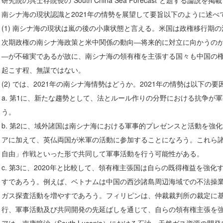
研究院の呉士存院長の“South China Sea Forecast”と題する
南シナ海の現状認識と2021年の情勢を展望して要旨以下のように述べ
(1) 南シナ海の現状は嵐の後の小康状態と言える。米国は政権移行期
次期政権の南シナ海政策と米中関係の動向―将来的に対立に向かうの
―が不確実であるが故に、南シナ海の領有権を主張する国々も中国の
起こす程、無謀ではない。
(2) では、2021年の南シナ海情勢はどうか。2021年の情勢は以下
a. 第1に、新たな趨勢として、法とルール作りの分野における抗争が
う。
b. 第2に、域外諸国は南シナ海における軍事的プレゼンスと活動を強
アに加えて、英仏両国が米軍の活動に参加することになろう。これら
自由」作戦といった形で共同して軍事活動を行う可能性がある。
c. 第3に、2020年と比較して、領有権主張国は自らの既得権益を強
すであろう。例えば、ベトナムは中国の西沙諸島周辺海域での不法操
ガス探査活動を増やすであろう。フィリピンは、仲裁裁判所の裁定に
行、軍事活動及び共同開発の先延ばしを通じて、自らの領有権主張を