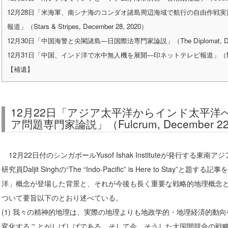
12月28日「米海軍、南シナ海のコンダオ諸島周辺海域で航行の自由作戦
報道」（Stars & Stripes, December 28, 2020）
12月30日「中国海警と尖閣諸島―日国際法専門家論説」（The Diplomat, Decem
12月31日「中国、インド洋で水中無人機を展開―印ネットテレビ報道」（NDTV, D
【補遺】
12月22日「アジア太平洋からインド太平
ア問題専門家論説」（Fulcrum, December 22
12月22日付のシンガポールYusof Ishak Instituteが発行する東南
研究員Daljit Singhの“The “Indo-Pacific” is Here to Stay
洋」概念が登場した背景と、それが今後も長く重要な戦略的地理概念
ついて要旨以下のとおり述べている。
(1) 我々の精神的地理は、実際の地理よりも地政学的・地理経済的動
変化することがしばしばである。そして今、そうした大国間競合の戦