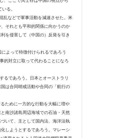
論説を掲載し、ここで呉士存は中国の視点から
ている。
の混乱などで軍事活動を減速させた。米
か、それとも平和的関係に向かうのか
権利を侵害して（中国の）反発を引き
の要因によって特徴付けられるであろう
軍事的対立に取って代わることになろ
化するであろう。日本とオーストラリ
諸国は合同哨戒活動や合同の「航行の
化するために一方的な行動を大幅に増や
業と南沙諸島周辺海域での石油・天然
基づいて、主として国内法、海洋法執
強化しようとするであろう。マレーシ