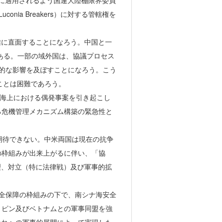
開発に適用されるよう国連大陸棚限界委員
ia Breakers）に対する管轄権を
困難に直面することになろう。中国と一
がある。一部の域外国は、協議プロセス
定的な影響を及ぼすことになろう。こう
ことは困難であろう。
が海上における偶発事案を引き起こし
る危機管理メカニズム構築の緊急性と
更は期待できない。中米両国は現在の抗争
の枠組みが出来上がるに伴い、「協
機管理、対立（特に法律戦）及び軍事的拡
安全保障の枠組みの下で、南シナ海安全
リピン及びベトナムとの軍事同盟を強