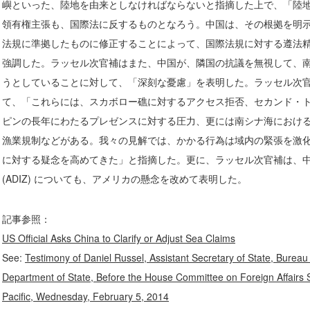
嶼といった、陸地を由来としなければならないと指摘した上で、「陸
領有権主張も、国際法に反するものとなろう。中国は、その根拠を明
法規に準拠したものに修正することによって、国際法規に対する遵法
強調した。ラッセル次官補はまた、中国が、隣国の抗議を無視して、
うとしていることに対して、「深刻な憂慮」を表明した。ラッセル次
て、「これらには、スカボロー礁に対するアクセス拒否、セカンド・
ピンの長年にわたるプレゼンスに対する圧力、更には南シナ海におけ
漁業規制などがある。我々の見解では、かかる行為は域内の緊張を激
に対する疑念を高めてきた」と指摘した。更に、ラッセル次官補は、
(ADIZ) についても、アメリカの懸念を改めて表明した。
記事参照：
US Official Asks China to Clarify or Adjust Sea Claims
See:
Testimony of Daniel Russel, Assistant Secretary of State, Bureau o
Department of State, Before the House Committee on Foreign Affairs
Pacific, Wednesday, February 5, 2014