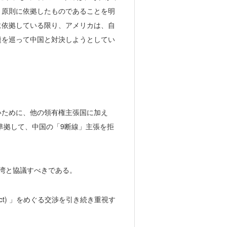
と原則に依拠したものであることを明
に依拠している限り、アメリカは、自
題を巡って中国と対決しようとしてい
いために、他の領有権主張国に加え
準拠して、中国の「9断線」主張を拒
湾と協議すべきである。
duct) 」をめぐる交渉を引き続き重視す