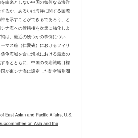
地を由来としない中国の如何なる海洋
示するか、あるいは海洋に関する国際
精神を示すことができるであろう」と
南シナ海への管轄権を次第に強化しよ
官補は、最近の幾つかの事例につい
トーマス礁（仁愛礁）におけるフィリ
る係争海域を含む海域における最近の
化するとともに、中国の長期戦略目標
中国が東シナ海に設定した防空識別圏
f East Asian and Pacific Affairs, U.S.
 Subcommittee on Asia and the