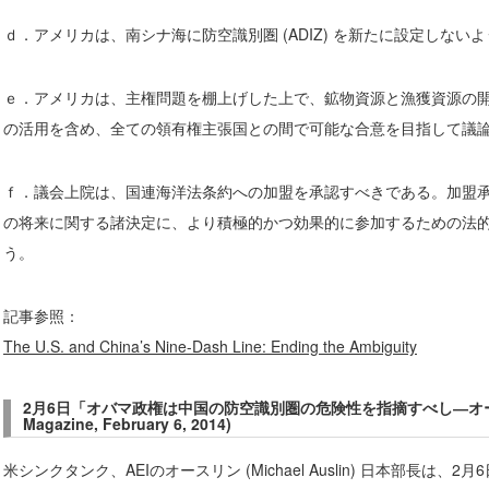
ｄ．アメリカは、南シナ海に防空識別圏 (ADIZ) を新たに設定しな
ｅ．アメリカは、主権問題を棚上げした上で、鉱物資源と漁獲資源の
の活用を含め、全ての領有権主張国との間で可能な合意を目指して議
ｆ．議会上院は、国連海洋法条約への加盟を承認すべきである。加盟
の将来に関する諸決定に、より積極的かつ効果的に参加するための法
う。
記事参照：
The U.S. and China’s Nine-Dash Line: Ending the Ambiguity
2
月6
日「オバマ政権は中国の防空識別圏の危険性を指摘すべし―オースリ
Magazine, February 6, 2014)
米シンクタンク、AEIのオースリン (Michael Auslin) 日本部長は、2月