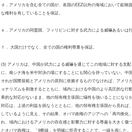
ｄ．アメリカを含む全ての国が、各国のEEZ以外の海域において鉱物
な権利を有していることを保証。
ｅ．アメリカの同盟国、フィリピンに対する武力による威嚇あるいは
ｆ． 大国だけでなく、全ての国の権利尊重を保証。
(3) アメリカは、中国が武力による威嚇を通じてこの地域に対する支
に、南シナ海を米中対決の場にすることにも関心を持っていない。中
それが国際規範とアメリカの原則に依拠するものでなければ、アメリ
ョナリズムを刺激するとともに、域内における中国のより高圧的な行
果的な対応がないまま、他の領有権主張国に犠牲を強いることになり
対応は、上述の利益を損なうとともに、他の領有権主張国から見れば
しているように見え、その結果、オバマ政権のアジアへの「再均衡化
れ、域内におけるアメリカの存在感と影響力に対する尊厳を大きく傷
とオバマ政権は、「9断線」を明確に拒否することで、一線を画した。