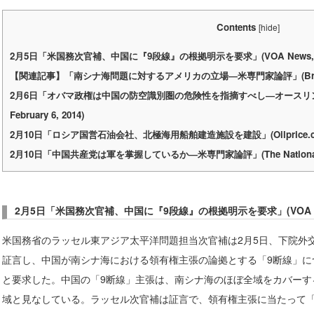
Contents
[
hide
]
2
月5
日「米国務次官補、中国に『9
段線』の根拠明示を要求」(VOA News, Febr
【関連記事】
「南シナ海問題に対するアメリカの立場―
米専門家論評」(Brookin
2
月6
日「オバマ政権は中国の防空識別圏の危険性を指摘すべし―オースリン論評」(C
February 6, 2014)
2
月10
日「ロシア国営石油会社、北極海用船舶建造施設を建設」(Oilprice.com, Fe
2
月10
日「中国共産党は軍を掌握しているか―米専門家論評」(The National Interes
2
月5
日「米国務次官補、中国に『9
段線』の根拠明示を要求」(VOA News,
米国務省のラッセル東アジア太平洋問題担当次官補は2月5日、下院外
証言し、中国が南シナ海における領有権主張の論拠とする「9断線」に
と要求した。中国の「9断線」主張は、南シナ海のほぼ全域をカバーす
域と見なしている。ラッセル次官補は証言で、領有権主張に当たって「