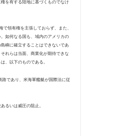
主権を有する陸地に基づくものでなけ
ナ海で領有権を主張しておらず、また、
い。如何なる国も、域内のアメリカの
の島嶼に確立することはできないであ
、それらは当面、商業化が期待できな
らは、以下のものである。
通商路であり、米海軍艦艇が国際法に従
使あるいは威圧の阻止。
。