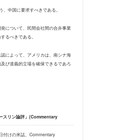
いよう、中国に要求すべきである。
開発について、民間会社間の合弁事業
論するべきである。
承認によって、アメリカは、南シナ海
的及び道義的立場を確保できるであろ
ン論評」(Commentary
6日付けの米誌、Commentary