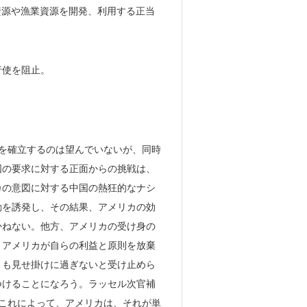
資源や漁業資源を開発、利用する正当
行使を阻止。
配を確立するのは望んでいないが、同時
国の要求に対する正面からの挑戦は、
カの意図に対する中国の熱狂的なナシ
動を誘発し、その結果、アメリカの効
かねない。他方、アメリカの受け身の
、アメリカが自らの利益と原則を放棄
」も見せ掛けに過ぎないと受け止めら
つけることになろう。ラッセル次官補
これによって、アメリカは、それが単