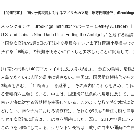
【関連記事】
「南シナ海問題に対するアメリカの立場―
米専門家論評」(Brookings Inst
米シンクタンク、Brookings Institutionのバーダー (Jeffrey A. Ba
U.S. and China’s Nine-Dash Line: Ending the Ambigui
当国務次官補が2月5日の下院外交委員会アジア太平洋問題小委員会で
張する「9断線」の根拠を明らかにすべしと要求したことに関連して、
(1) 南シナ海の140万平方マイルに及ぶ海域内には、数百の島嶼、暗
人島かあるいは人間の居住に適さない。中国は、国民党政権時代からの
2断線を含む、「11断線」）を継承し、その線内にこれらを含め、こ
る管轄権を主張している。中国は、国連海洋法条約の規定に反して、
南シナ海に対する管轄権を主張している。このような形で特定水域に
どはない。南シナ海における管轄権は、それらが特定の居住可能な島
ッセル次官補の証言は、この点を明確にした。既に、2010年7月にハ
この点を明確にしている。クリントン長官は、航行の自由や通商の自