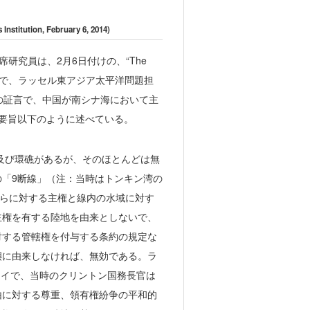
itution, February 6, 2014)
der) 上席研究員は、2月6日付けの、“The
ty” と題する論説で、ラッセル東アジア太平洋問題担
の証言で、中国が南シナ海において主
要旨以下のように述べている。
礁及び環礁があるが、そのほとんどは無
「9断線」（注：当時はトンキン湾の
れらに対する主権と線内の水域に対す
主権を有する陸地を由来としないで、
対する管轄権を付与する条約の規定な
嶼に由来しなければ、無効である。ラ
ノイで、当時のクリントン国務長官は
由に対する尊重、領有権紛争の平和的