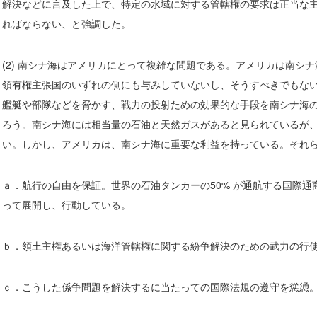
解決などに言及した上で、特定の水域に対する管轄権の要求は正当な
ればならない、と強調した。
(2) 南シナ海はアメリカにとって複雑な問題である。アメリカは南シ
領有権主張国のいずれの側にも与みしていないし、そうすべきでもな
艦艇や部隊などを脅かす、戦力の投射ための効果的な手段を南シナ海
ろう。南シナ海には相当量の石油と天然ガスがあると見られているが
い。しかし、アメリカは、南シナ海に重要な利益を持っている。それ
ａ．航行の自由を保証。世界の石油タンカーの50% が通航する国際
って展開し、行動している。
ｂ．領土主権あるいは海洋管轄権に関する紛争解決のための武力の行
ｃ．こうした係争問題を解決するに当たっての国際法規の遵守を慫慂