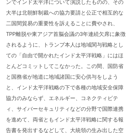
ンでインド太平洋について演説したものの、その
大半は北朝鮮制裁への協力要請と公正で相互的な
二国間貿易の重要性を訴えることに費やされ、
TPP離脱や東アジア首脳会議の3年連続欠席に象徴
されるように、トランプ本人は地域関与戦略とし
ての「自由で開かれたインド太平洋戦略」にはほ
とんどコミットしてこなかった。この間、国防省
と国務省が地道に地域諸国に安心供与をしよう
と、インド太平洋戦略の下で各種の地域安全保障
協力のみならず、エネルギー、コネクティビテ
ィ、サイバーセキュリティなどの分野で国際連携
を進めて、両省ともインド太平洋戦略に関する報
告書を発出するなどして、大統領の生み出した空