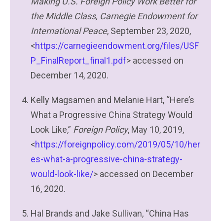
Making U.S. Foreign Policy Work Better for
the Middle Class, Carnegie Endowment for
International Peace
, September 23, 2020,
<
https://carnegieendowment.org/files/USF
P_FinalReport_final1.pdf
> accessed on
December 14, 2020.
Kelly Magsamen and Melanie Hart, “Here’s
What a Progressive China Strategy Would
Look Like,”
Foreign Policy
, May 10, 2019,
<
https://foreignpolicy.com/2019/05/10/her
es-what-a-progressive-china-strategy-
would-look-like/
> accessed on December
16, 2020.
Hal Brands and Jake Sullivan, “China Has