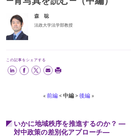
—青写真を読む—（中編）
森 聡
法政大学法学部教授
この記事をシェアする
«
前編
<
中編
>
後編
»
いかに地域秩序を推進するのか？ ―
対中政策の差別化アプローチ―