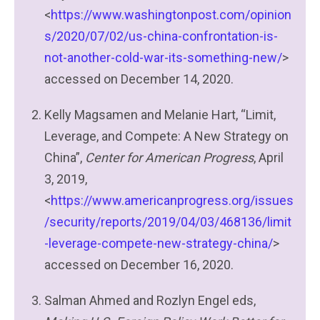
<
https://www.washingtonpost.com/opinion
s/2020/07/02/us-china-confrontation-is-
not-another-cold-war-its-something-new/
>
accessed on December 14, 2020.
Kelly Magsamen and Melanie Hart, “Limit,
Leverage, and Compete: A New Strategy on
China”,
Center for American Progress
, April
3, 2019,
<
https://www.americanprogress.org/issues
/security/reports/2019/04/03/468136/limit
-leverage-compete-new-strategy-china/
>
accessed on December 16, 2020.
Salman Ahmed and Rozlyn Engel eds,