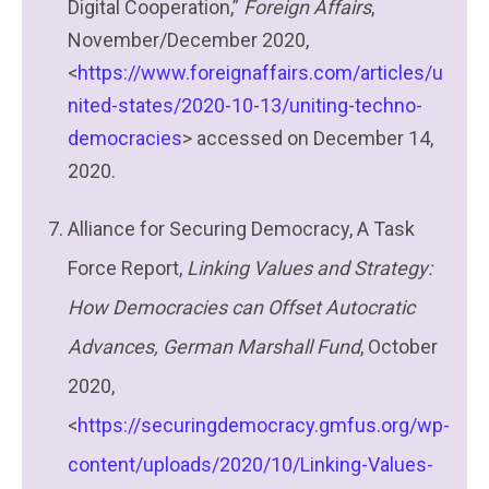
Digital Cooperation,”
Foreign Affairs
,
November/December 2020,
<
https://www.foreignaffairs.com/articles/u
nited-states/2020-10-13/uniting-techno-
democracies
> accessed on December 14,
2020.
Alliance for Securing Democracy, A Task
Force Report,
Linking Values and Strategy:
How Democracies can Offset Autocratic
Advances, German Marshall Fund
, October
2020,
<
https://securingdemocracy.gmfus.org/wp-
content/uploads/2020/10/Linking-Values-