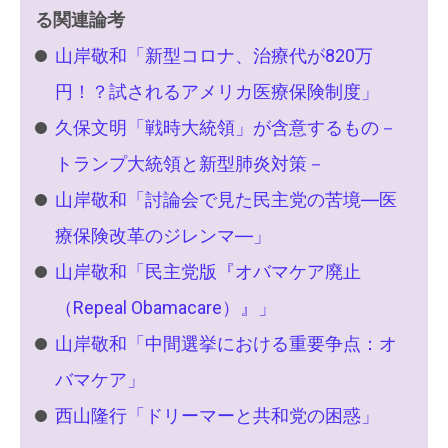
る関連論考
山岸敬和「新型コロナ、治療代が820万
円！？試されるアメリカ医療保険制度」
久保文明「戦時大統領」が含意するもの－
トランプ大統領と新型肺炎対策－
山岸敬和「討論会で見た民主党の苦境―医
療保険改革のジレンマ―」
山岸敬和「民主党版『オバマケア廃止
（Repeal Obamacare）』」
山岸敬和「中間選挙における重要争点：オ
バマケア」
西山隆行「ドリーマーと共和党の困惑」