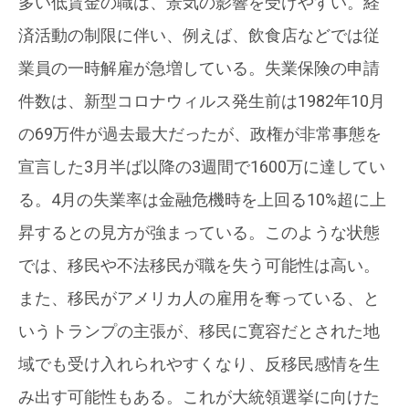
多い低賃金の職は、景気の影響を受けやすい。経
済活動の制限に伴い、例えば、飲食店などでは従
業員の一時解雇が急増している。失業保険の申請
件数は、新型コロナウィルス発生前は1982年10月
の69万件が過去最大だったが、政権が非常事態を
宣言した3月半ば以降の3週間で1600万に達してい
る。4月の失業率は金融危機時を上回る10%超に上
昇するとの見方が強まっている。このような状態
では、移民や不法移民が職を失う可能性は高い。
また、移民がアメリカ人の雇用を奪っている、と
いうトランプの主張が、移民に寛容だとされた地
域でも受け入れられやすくなり、反移民感情を生
み出す可能性もある。これが大統領選挙に向けた