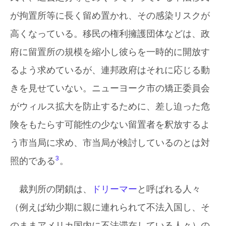
が拘置所等に長く留め置かれ、その感染リスクが
高くなっている。移民の権利擁護団体などは、政
府に留置所の規模を縮小し彼らを一時的に開放す
るよう求めているが、連邦政府はそれに応じる動
きを見せていない。ニューヨーク市の矯正委員会
がウィルス拡大を防止するために、差し迫った危
険をもたらす可能性の少ない留置者を釈放するよ
う市当局に求め、市当局が検討しているのとは対
3
照的である
。
裁判所の閉鎖は、
ドリーマー
と呼ばれる人々
（例えば幼少期に親に連れられて不法入国し、そ
のままアメリカ国内に不法滞在している人々）の