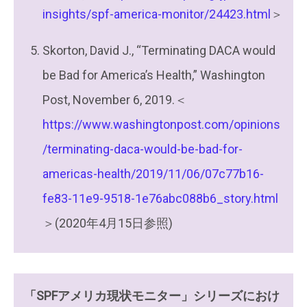
insights/spf-america-monitor/24423.html
＞
Skorton, David J., “Terminating DACA would
be Bad for America’s Health,” Washington
Post, November 6, 2019.＜
https://www.washingtonpost.com/opinions
/terminating-daca-would-be-bad-for-
americas-health/2019/11/06/07c77b16-
fe83-11e9-9518-1e76abc088b6_story.html
＞(2020年4月15日参照)
「SPFアメリカ現状モニター」シリーズにおけ