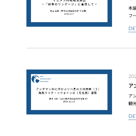
本
フ
強
DE
202
ア
ア
観
DE