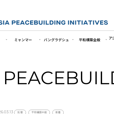
ア
ミャンマー
バングラデシュ
平和構築全般
N PEACEBUI
6.03.13
拓 徹
平和構築全般
新着