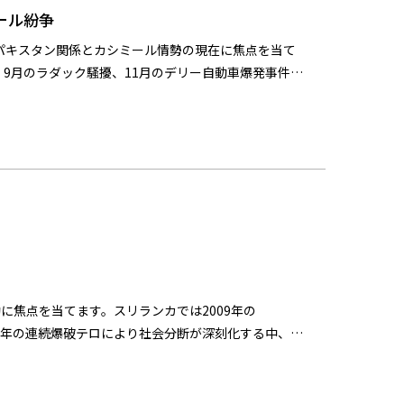
ール紛争
・パキスタン関係とカシミール情勢の現在に焦点を当て
9月のラダック騒擾、11月のデリー自動車爆発事件を
連の出来事が地域の不安定化に持つ意味を読み解き、今
に焦点を当てます。スリランカでは2009年の
19年の連続爆破テロにより社会分断が深刻化する中、国
た状況を踏まえ、現地調査を通じてこれらの実践とそ
適応させる際の課題と可能性を考察します。