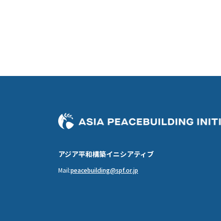
アジア平和構築イニシアティブ
Mail:
peacebuilding@spf.or.jp