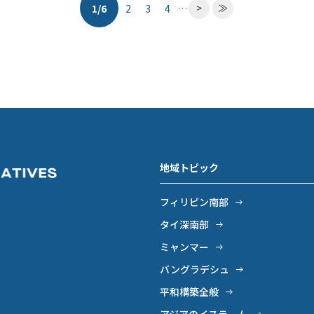
>
≫
1/6
…
2
3
4
地域トピック
フィリピン南部
タイ深南部
ミャンマー
バングラデシュ
平和構築全般