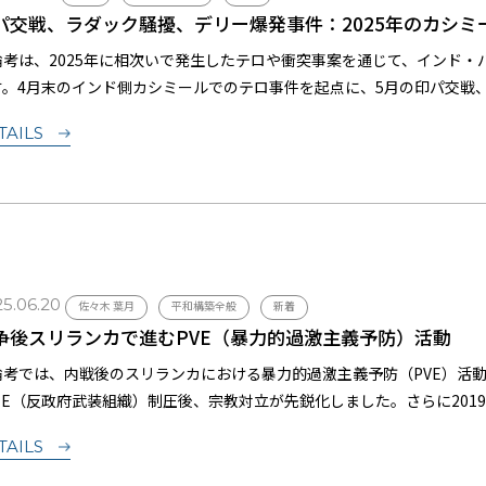
パ交戦、ラダック騒擾、デリー爆発事件：2025年のカシミ
論考は、2025年に相次いで発生したテロや衝突事案を通じて、インド
す。4月末のインド側カシミールでのテロ事件を起点に、5月の印パ交戦、
どりながら、筆者は現地情勢と政策対応の変化を丹念に整理します。一
TAILS
の展望を考察します。
5.06.20
佐々木 葉月
平和構築全般
新着
争後スリランカで進むPVE（暴力的過激主義予防）活動
論考では、内戦後のスリランカにおける暴力的過激主義予防（PVE）活動
TTE（反政府武装組織）制圧後、宗教対立が先鋭化しました。さらに20
NGOと地元団体が若者向けの予防プログラムを展開しています。こうし
TAILS
効果を明らかにし、多民族・宗教共存というグローバルな理念を現地に