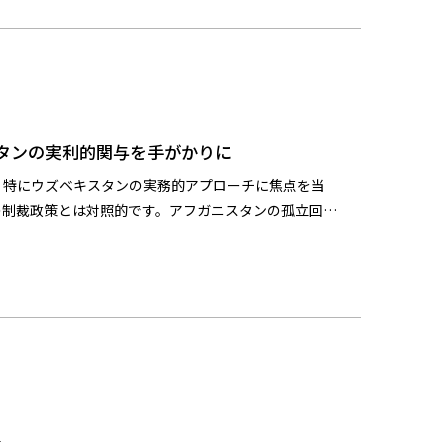
スタンの実利的関与を手がかりに
、特にウズベキスタンの実務的アプローチに焦点を当
の制裁政策とは対照的です。アフガニスタンの孤立回避
ます。
―