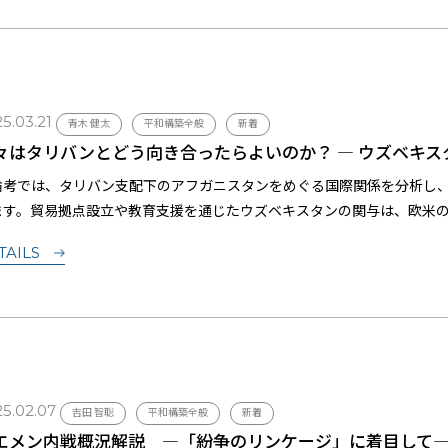
5.03.21
青木 健太
平和構築全般
新着
々はタリバンとどう向き合ったらよいのか？ ― ウズベキ
論考では、タリバン支配下のアフガニスタンをめぐる国際関係を分析し
ます。貿易拠点設立や教育支援を通じたウズベキスタンの関与は、欧米
自立支援の重要性から、変動する世界秩序における日本の役割を考察し
TAILS
5.02.07
吉田 智聡
平和構築全般
新着
エメン内戦概況解説 ―「紛争のリンケージ」に着目して