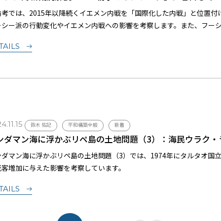
論考では、2015年以降続くイエメン内戦を「国際化した内戦」と位置
ーシー派の行動変化やイエメン内戦への影響を考察します。また、フー
化を「紛争のリンケージ」として分析し、今後の和平の展望を検討しま
TAILS
4.11.15
鈴木 佑記
平和構築全般
新着
ンダマン海に浮かぶリペ島の土地問題（3）：海民ウラク・
ンダマン海に浮かぶリペ島の土地問題（3）では、1974年にタルタオ国
光客増加に与えた影響を考察しています。
TAILS