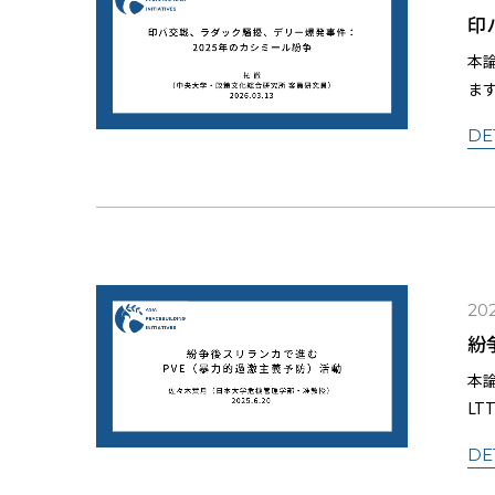
印
本
ま
た
DE
後
202
紛
本
L
際
DE
の