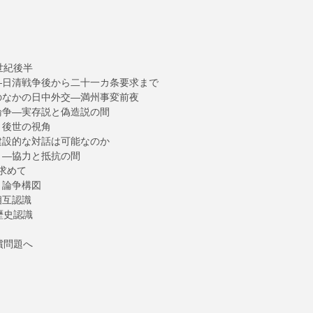
世紀後半
―日清戦争後から二十一カ条要求まで
のなかの日中外交―満州事変前夜
論争―実存説と偽造説の間
と後世の視角
建設的な対話は可能なのか
」―協力と抵抗の間
求めて
と論争構図
相互認識
歴史認識
償問題へ