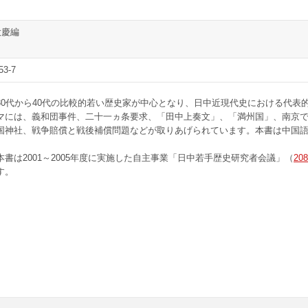
大慶編
53-7
30代から40代の比較的若い歴史家が中心となり、日中近現代史における代表
マには、義和団事件、二十一ヵ条要求、「田中上奏文」、「満州国」、南京
国神社、戦争賠償と戦後補償問題などが取りあげられています。本書は中国
本書は2001～2005年度に実施した自主事業「日中若手歴史研究者会議」（
208
す。