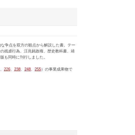
的な争点を双方の観点から解説した書。テー
での残虐行為、汪兆銘政権、歴史教科書、靖
語版も同時に刊行しました。
、
226
、
238
、
248
、
255
）の事業成果物で