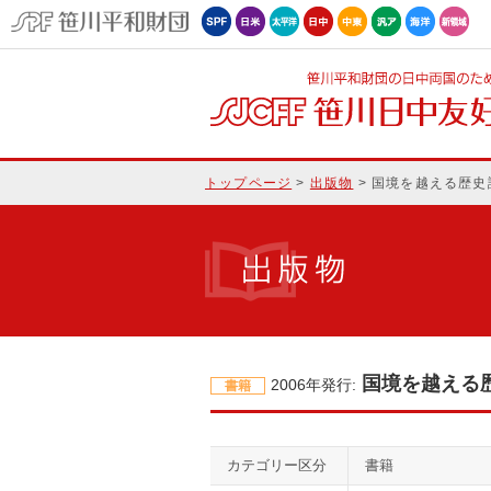
物
お問い合わせ
トップページ
>
出版物
> 国境を越える歴史
国境を越える歴
2006年発行:
書籍
カテゴリー区分
書籍