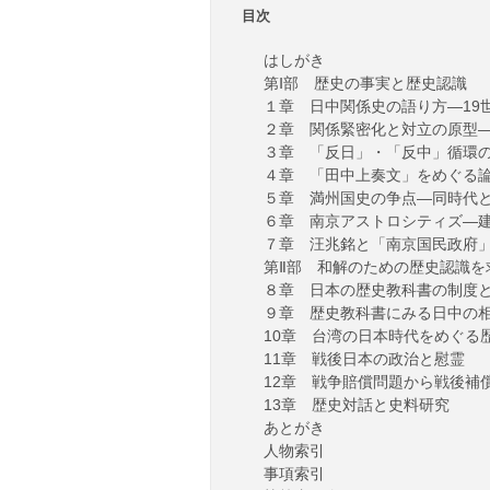
目次
はしがき
第Ⅰ部 歴史の事実と歴史認識
１章 日中関係史の語り方―19
２章 関係緊密化と対立の原型
３章 「反日」・「反中」循環
４章 「田中上奏文」をめぐる
５章 満州国史の争点―同時代
６章 南京アストロシティズ―
７章 汪兆銘と「南京国民政府
第Ⅱ部 和解のための歴史認識を
８章 日本の歴史教科書の制度
９章 歴史教科書にみる日中の
10章 台湾の日本時代をめぐる
11章 戦後日本の政治と慰霊
12章 戦争賠償問題から戦後補
13章 歴史対話と史料研究
あとがき
人物索引
事項索引