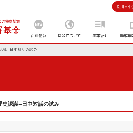
笹川日中
運営委員長あいさつ
基金概要
プログラム
所在地
認識--日中対話の試み
史認識--日中対話の試み