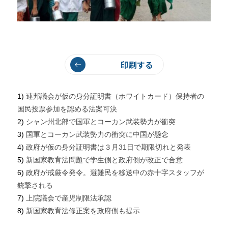
印刷する
1)
連邦議会が仮の身分証明書（ホワイトカード）保持者の
国民投票参加を認める法案可決
2)
シャン州北部で国軍とコーカン武装勢力が衝突
3)
国軍とコーカン武装勢力の衝突に中国が懸念
4)
政府が仮の身分証明書は３月31日で期限切れと発表
5)
新国家教育法問題で学生側と政府側が改正で合意
6)
政府が戒厳令発令。避難民を移送中の赤十字スタッフが
銃撃される
7)
上院議会で産児制限法承認
8)
新国家教育法修正案を政府側も提示