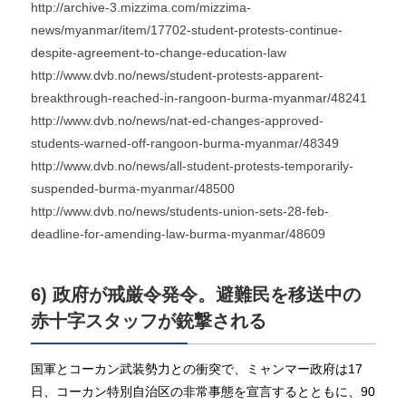
http://archive-3.mizzima.com/mizzima-
news/myanmar/item/17702-student-protests-continue-
despite-agreement-to-change-education-law
http://www.dvb.no/news/student-protests-apparent-
breakthrough-reached-in-rangoon-burma-myanmar/48241
http://www.dvb.no/news/nat-ed-changes-approved-
students-warned-off-rangoon-burma-myanmar/48349
http://www.dvb.no/news/all-student-protests-temporarily-
suspended-burma-myanmar/48500
http://www.dvb.no/news/students-union-sets-28-feb-
deadline-for-amending-law-burma-myanmar/48609
6) 政府が戒厳令発令。避難民を移送中の
赤十字スタッフが銃撃される
国軍とコーカン武装勢力との衝突で、ミャンマー政府は17
日、コーカン特別自治区の非常事態を宣言するとともに、90