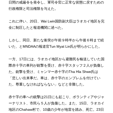
日間の戒厳令を発令し、軍司令官に正常な状態に戻すための
行政権限と司法権限を与えた。
これに伴い、20日、Wai Lwin国防副大臣はラオカイ地区を完
全に制圧したと報道機関に述べた。
しかし、同日、新たな衝突が午前９時半から午後６時まで続
いた、とMNDAAの報道官Tun Myat Lin氏が明らかにした。
一方、17日には、ラオカイ地区から避難民を輸送していた国
際赤十字の車列が銃撃を受け、赤十字スタッフ２人が負傷し
た。銃撃を受け、ミャンマー赤十字のTha Hla Shwe氏は
「悲しい出来事だ。車は、赤十字のエンブレムを付けてい
た。尊重しなければならない」などと非難した。
赤十字の車への銃撃は21日にも起こり、ボランティアやジャ
ーナリスト、市民ら５人が負傷した。また、15日、ラオカイ
地区のChahaw村で、10歳の少年が地雷を踏み、死亡。23日