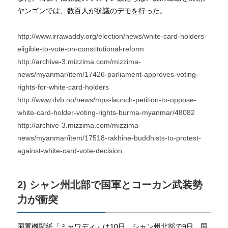
ヤンゴンでは、数百人が抗議のデモを行った。
http://www.irrawaddy.org/election/news/white-card-holders-
eligible-to-vote-on-constitutional-reform
http://archive-3.mizzima.com/mizzima-
news/myanmar/item/17426-parliament-approves-voting-
rights-for-white-card-holders
http://www.dvb.no/news/mps-launch-petition-to-oppose-
white-card-holder-voting-rights-burma-myanmar/48082
http://archive-3.mizzima.com/mizzima-
news/myanmar/item/17518-rakhine-buddhists-to-protest-
against-white-card-vote-decision
2) シャン州北部で国軍とコーカン武装勢
力が衝突
国軍機関紙「ミャワディ」は10日、シャン州北部で9日、国