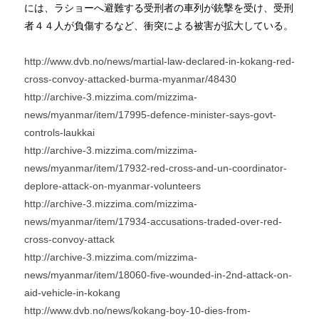
には、ラショーへ避難する受刑者の車列が銃撃を受け、受刑
者４４人が負傷するなど、衝突による被害が拡大している。
http://www.dvb.no/news/martial-law-declared-in-kokang-red-
cross-convoy-attacked-burma-myanmar/48430
http://archive-3.mizzima.com/mizzima-
news/myanmar/item/17995-defence-minister-says-govt-
controls-laukkai
http://archive-3.mizzima.com/mizzima-
news/myanmar/item/17932-red-cross-and-un-coordinator-
deplore-attack-on-myanmar-volunteers
http://archive-3.mizzima.com/mizzima-
news/myanmar/item/17934-accusations-traded-over-red-
cross-convoy-attack
http://archive-3.mizzima.com/mizzima-
news/myanmar/item/18060-five-wounded-in-2nd-attack-on-
aid-vehicle-in-kokang
http://www.dvb.no/news/kokang-boy-10-dies-from-