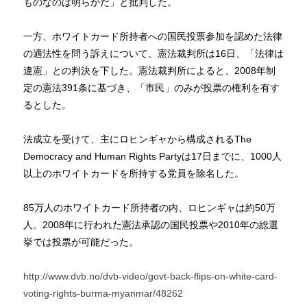
ものなのは明らかだ」と批判した。
一方、ホワイトカード所持者への国民投票参加を認めた法律
の適法性を問う訴えについて、憲法裁判所は16日、「法律は
違憲」との判決を下した。憲法裁判所によると、2008年制
定の憲法391条に基づき、「市民」のみが投票の権利を有す
るとした。
法成立を受けて、主にロヒンギャから構成されるThe
Democracy and Human Rights Partyは17日までに、1000人
以上のホワイトカードを所持する党員を除名した。
85万人のホワイトカード所持者の内、ロヒンギャは約50万
人。2008年に行われた憲法承認の国民投票や2010年の総選
挙では投票が可能だった。
http://www.dvb.no/dvb-video/govt-back-flips-on-white-card-
voting-rights-burma-myanmar/48262