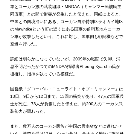
軍とコーカン族の武装組織・MNDAA（ミャンマー民族民主
同盟軍）との間で衝突が発生したと伝えた。同紙によると、
中国との国境沿いにある、コーカン自治特別区ラオカイ地区
のMawhtikeという町の近くにある国軍の前哨基地をコーカ
ン軍が攻撃したという。これに対し、国軍側も戦闘機などで
空爆を行った。
詳細は明らかになっていないが、2009年の戦闘で失脚、消
息不明だったかつてのMNDAA指導者Pheung Kya-shin氏が
復権し、指揮を執っている模様だ。
国営紙「グローバル・ニューライト・オブ・ミャンマー」は
13日、9日から12日まで、13回の衝突があり、47人の国軍兵
士が死亡、73人が負傷したと伝えた。約200人のコーカン武
装勢力が関わった。
また、数万人のコーカン民族が中国の雲南省などに逃れたと
いう。戦闘を受け12日、シャン州は、ラオカイ地区に夜間外