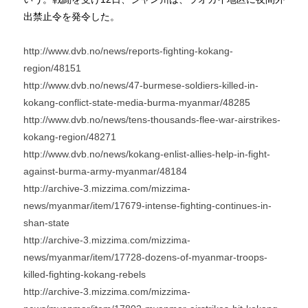
出禁止令を発令した。
http://www.dvb.no/news/reports-fighting-kokang-
region/48151
http://www.dvb.no/news/47-burmese-soldiers-killed-in-
kokang-conflict-state-media-burma-myanmar/48285
http://www.dvb.no/news/tens-thousands-flee-war-airstrikes-
kokang-region/48271
http://www.dvb.no/news/kokang-enlist-allies-help-in-fight-
against-burma-army-myanmar/48184
http://archive-3.mizzima.com/mizzima-
news/myanmar/item/17679-intense-fighting-continues-in-
shan-state
http://archive-3.mizzima.com/mizzima-
news/myanmar/item/17728-dozens-of-myanmar-troops-
killed-fighting-kokang-rebels
http://archive-3.mizzima.com/mizzima-