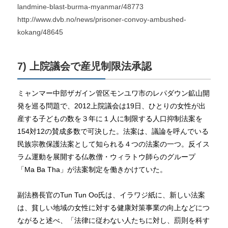
landmine-blast-burma-myanmar/48773
http://www.dvb.no/news/prisoner-convoy-ambushed-
kokang/48645
7) 上院議会で産児制限法承認
ミャンマー中部ザガイン管区モンユワ市のレパダウン鉱山開
発を巡る問題で、2012上院議会は19日、ひとりの女性が出
産する子どもの数を３年に１人に制限する人口抑制法案を
154対12の賛成多数で可決した。法案は、議論を呼んでいる
民族宗教保護法案として知られる４つの法案の一つ。反イス
ラム運動を展開する仏教僧・ウィラトウ師らのグループ
「Ma Ba Tha」が法案制定を働きかけていた。
副法務長官のTun Tun Oo氏は、イラワジ紙に、新しい法案
は、貧しい地域の女性に対する健康対策事業の向上などにつ
ながると述べ、「法律に従わない人たちに対し、罰則を科す