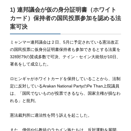
1) 連邦議会が仮の身分証明書（ホワイト
カード）保持者の国民投票参加を認める法
案可決
ミャンマー連邦議会は２日、5月に予定されている憲法改正
の国民投票に仮身分証明書保持者も参加できるとする法案を
328対79の賛成多数で可決、テイン・セイン大統領が10日、
署名をして成立した。
ロヒンギャがホワイトカードを保持していることから、法制
定に反対しているArakan National PartyのPe Than上院議員
は、「国民でないものが投票できるなら、国家主権が損なわ
れる」と批判。
憲法裁判所に適法性を問う訴えを起こした。
また、僧侶や仏教徒のラカイン族たちは、反対運動を展開。