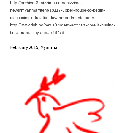
http://archive-3.mizzima.com/mizzima-
news/myanmar/item/18117-upper-house-to-begin-
discussing-education-law-amendments-soon
http://www.dvb.no/news/student-activists-govt-is-buying-
time-burma-myanmar/48778
February 2015, Myanmar