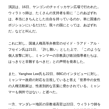
演説は、16日、ヤンゴンのチャイッカサン広場で行われた。
ウィラトゥ師は、たくさんの支持者を前に「このあばずれ
は、本当にきちんとした出自を持っているのか。単に国連の
ポジションにいるだけだ。我々の国にとっては、あばずれ
だ」などと叫んだ。
これに対し、国連人権高等弁務官のゼイド・ラアド・アル・
フセイン氏は21日、「許し難い」とした上で、「このような
個人攻撃に対し、ミャンマーの宗教及び政治指導者たちは、
はっきりと非難するべきだ」との声明を発表した。
また、Yanghee Lee氏も22日、BBCのインタビューに対し、
ミャンマー政府の対応を注視していると答え「世界中の女性
の人権活動家は、性差別的な言葉に脅かされている。ミャン
マーも例外ではない」と述べた。
一方、マンダレー地区の宗教省高官は22日、ウィラトウ師を