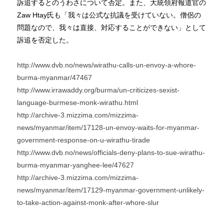
訴追するとのうわさについて否定。また、大統領府報道官の
Zaw Htay氏も「我々は公式な抗議を受けていない。僧侶の
問題なので、我々は直接、対応することができない」として
訴追を否定した。
http://www.dvb.no/news/wirathu-calls-un-envoy-a-whore-
burma-myanmar/47467
http://www.irrawaddy.org/burma/un-criticizes-sexist-
language-burmese-monk-wirathu.html
http://archive-3.mizzima.com/mizzima-
news/myanmar/item/17128-un-envoy-waits-for-myanmar-
government-response-on-u-wirathu-tirade
http://www.dvb.no/news/officials-deny-plans-to-sue-wirathu-
burma-myanmar-yanghee-lee/47627
http://archive-3.mizzima.com/mizzima-
news/myanmar/item/17129-myanmar-government-unlikely-
to-take-action-against-monk-after-whore-slur