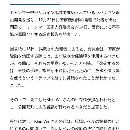
ミャンマー中部ザガイン地域で進められているレパダウン銅
山開発を巡り、12月22日に警察機動隊の発砲で死者が出た
問題で、ミャンマー国家人権委員会が14日、警察による不手
際が原因だとする調査報告を発表した。
国営紙に15日、掲載された報告によると、委員会は、警察が
騒動を鎮圧する際には、まず放水や催涙弾を使用するべきだ
が、今回は、それらの用意がなかったと指摘。「発砲するの
は、最後の手段。指揮が不適切だったために、放水や催涙弾
を使うというステップを経ずに発砲されたことがわかった」
とした。
その上で、死亡したKhin Winさんの生存権が損なわれたと
し、公開裁判による審議が行われるべきだと提言した。
報告に対し、Khin Winさんの弟は、現場レベルの警察のせい
にするのは間違いで、高いレベルの政府の決定で取り締まり