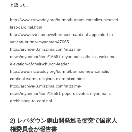
と語った。
http://www.irrawaddy.org/burma/burmas-catholics-pleased-
first-cardinal.html
http://www.dvb.no/news/burmese-cardinal-appointed-to-
vatican-burma-myanmar/47065
http://archive-3.mizzima.com/mizzima-
news/myanmar/item/16587-myanmar-catholics-welcome-
elevation-of-their-church-leader
http://www.irrawaddy.org/burma/burmas-new-catholic-
cardinal-warns-religious-extremism.html
http://archive-3.mizzima.com/mizzima-
news/myanmar/item/16551-pope-elevates-myanmar-s-
archbishop-to-cardinal
2) レパダウン銅山開発巡る衝突で国家人
権委員会が報告書