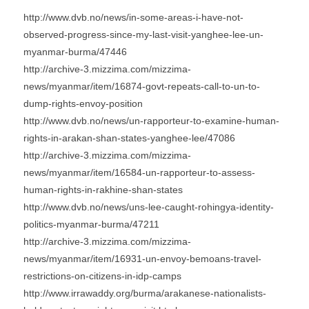
http://www.dvb.no/news/in-some-areas-i-have-not-
observed-progress-since-my-last-visit-yanghee-lee-un-
myanmar-burma/47446
http://archive-3.mizzima.com/mizzima-
news/myanmar/item/16874-govt-repeats-call-to-un-to-
dump-rights-envoy-position
http://www.dvb.no/news/un-rapporteur-to-examine-human-
rights-in-arakan-shan-states-yanghee-lee/47086
http://archive-3.mizzima.com/mizzima-
news/myanmar/item/16584-un-rapporteur-to-assess-
human-rights-in-rakhine-shan-states
http://www.dvb.no/news/uns-lee-caught-rohingya-identity-
politics-myanmar-burma/47211
http://archive-3.mizzima.com/mizzima-
news/myanmar/item/16931-un-envoy-bemoans-travel-
restrictions-on-citizens-in-idp-camps
http://www.irrawaddy.org/burma/arakanese-nationalists-