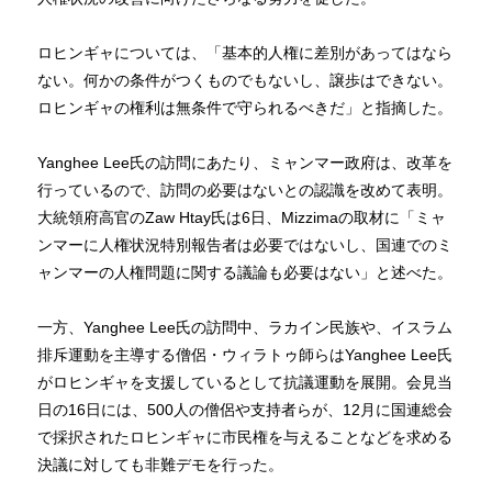
ロヒンギャについては、「基本的人権に差別があってはなら
ない。何かの条件がつくものでもないし、譲歩はできない。
ロヒンギャの権利は無条件で守られるべきだ」と指摘した。
Yanghee Lee氏の訪問にあたり、ミャンマー政府は、改革を
行っているので、訪問の必要はないとの認識を改めて表明。
大統領府高官のZaw Htay氏は6日、Mizzimaの取材に「ミャ
ンマーに人権状況特別報告者は必要ではないし、国連でのミ
ャンマーの人権問題に関する議論も必要はない」と述べた。
一方、Yanghee Lee氏の訪問中、ラカイン民族や、イスラム
排斥運動を主導する僧侶・ウィラトゥ師らはYanghee Lee氏
がロヒンギャを支援しているとして抗議運動を展開。会見当
日の16日には、500人の僧侶や支持者らが、12月に国連総会
で採択されたロヒンギャに市民権を与えることなどを求める
決議に対しても非難デモを行った。