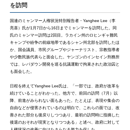
を訪問
国連のミャンマー人権状況特別報告者・Yanghee Lee（李
亮喜）氏が1月7日から16日までミャンマーを訪問した。同
氏のミャンマー訪問は2回目。ラカイン州のロヒンギャ難民
キャンプや紛争の前線地帯であるシャン州北部を訪問したほ
か、国会議員、市民グループやジャーナリスト、宗教指導者
や少数民族代表らと面会した。ヤンゴンのインセイン刑務所
では、レパダウン開発を巡る抗議運動で拘束された政治囚と
も面会した。
日程を終えてYanghee Lee氏は、「一部では、政府が改革を
続けていることがわかった。他方で、前回の訪問（7月）以
降、前進がみられない面もあった。たとえば、表現や集会の
自由などが侵害されているのは明白で、これらの面では、改
善された部分も後戻りしつつあり、最初の訪問時に指摘した
後退のおそれが現実となりつつある」と述べ、政府に対して
人権状況の改善に向けたさらなる努力を促した。