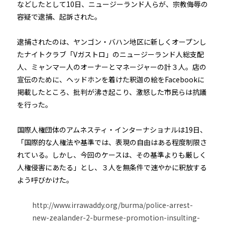
などしたとして10日、ニュージーランド人らが、宗教侮辱の
容疑で逮捕、起訴された。
逮捕されたのは、ヤンゴン・バハン地区に新しくオープンし
たナイトクラブ「Vガストロ」のニュージーランド人総支配
人、ミャンマー人のオーナーとマネージャーの計３人。店の
宣伝のために、ヘッドホンを着けた釈迦の絵をFacebookに
掲載したところ、批判が沸き起こり、激怒した市民らは抗議
を行った。
国際人権団体のアムネスティ・インターナショナルは19日、
「国際的な人権法や基準では、表現の自由はある程度制限さ
れている。しかし、今回のケースは、その基準よりも厳しく
人権侵害にあたる」とし、３人を無条件で速やかに釈放する
よう呼びかけた。
http://www.irrawaddy.org/burma/police-arrest-
new-zealander-2-burmese-promotion-insulting-