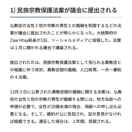
1) 民族宗教保護法案が議会に提出される
仏教徒の女性と他の宗教の男性との婚姻を制限するなどの法
案が議会に提出されたことが明らかになった。大統領府の
Zaw Htay局長が1日、ソーシャルメディアに投稿した。法案
は１月に開かれる議会で議論される。
提出されたのは、民族宗教保護法案として知られる異教徒と
の結婚に伴う改宗、異教徒間の婚姻、人口政策、一夫一妻制
の４法案。
12月３日に公表された異教徒間の婚姻に関する法案は、仏教
徒の女性と他の宗教の男性が婚姻する際には、地方当局への
申請が必要で、女性が20歳未満の場合、両親への申し出も必
要となる。そして、婚約が公に告知され、反対意見がなけれ
ば結婚できる。違反した場合は、２年間、投獄される。