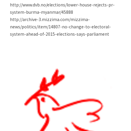
http://www.dvb.no/elections/lower-house-rejects-pr-
system-burma-myanmar/45888
http://archive-3.mizzima.com/mizzima-
news/politics/item/14807-no-change-to-electoral-
system-ahead-of-2015-elections-says-parliament