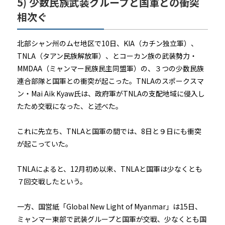
5) 少数民族武装グループと国軍との衝突
相次ぐ
北部シャン州のムセ地区で10日、KIA（カチン独立軍）、
TNLA（タアン民族解放軍）、とコーカン族の武装勢力・
MMDAA（ミャンマー民族民主同盟軍）の、３つの少数民族
連合部隊と国軍との衝突が起こった。TNLAのスポークスマ
ン・Mai Aik Kyaw氏は、政府軍がTNLAの支配地域に侵入し
たため交戦になった、と述べた。
これに先立ち、TNLAと国軍の間では、8日と９日にも衝突
が起こっていた。
TNLAによると、12月初め以来、TNLAと国軍は少なくとも
７回交戦したという。
一方、国営紙「Global New Light of Myanmar」は15日、
ミャンマー東部で武装グループと国軍が交戦、少なくとも国