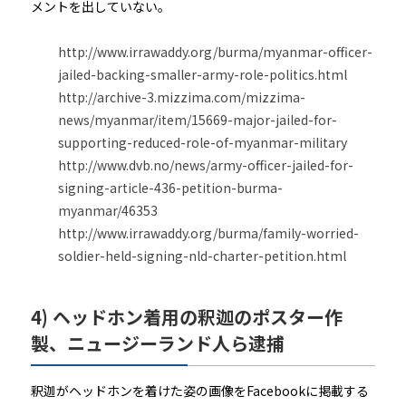
メントを出していない。
http://www.irrawaddy.org/burma/myanmar-officer-
jailed-backing-smaller-army-role-politics.html
http://archive-3.mizzima.com/mizzima-
news/myanmar/item/15669-major-jailed-for-
supporting-reduced-role-of-myanmar-military
http://www.dvb.no/news/army-officer-jailed-for-
signing-article-436-petition-burma-
myanmar/46353
http://www.irrawaddy.org/burma/family-worried-
soldier-held-signing-nld-charter-petition.html
4) ヘッドホン着用の釈迦のポスター作
製、ニュージーランド人ら逮捕
釈迦がヘッドホンを着けた姿の画像をFacebookに掲載する