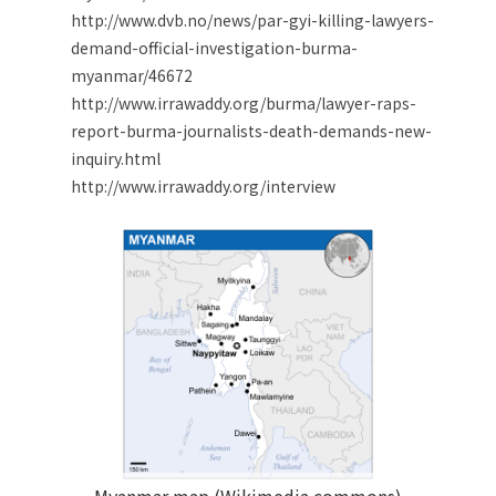
http://www.dvb.no/news/par-gyi-killing-lawyers-
demand-official-investigation-burma-
myanmar/46672
http://www.irrawaddy.org/burma/lawyer-raps-
report-burma-journalists-death-demands-new-
inquiry.html
http://www.irrawaddy.org/interview
Myanmar map (Wikimedia commons)