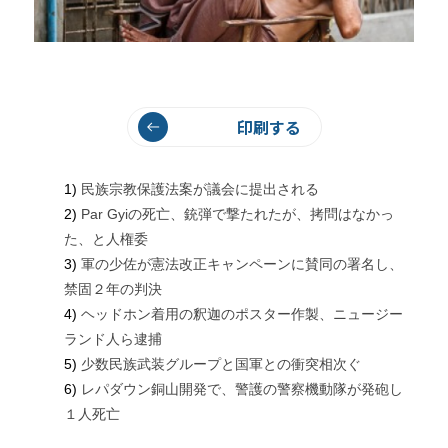
印刷する
1)
民族宗教保護法案が議会に提出される
2)
Par Gyiの死亡、銃弾で撃たれたが、拷問はなかっ
た、と人権委
3)
軍の少佐が憲法改正キャンペーンに賛同の署名し、
禁固２年の判決
4)
ヘッドホン着用の釈迦のポスター作製、ニュージー
ランド人ら逮捕
5)
少数民族武装グループと国軍との衝突相次ぐ
6)
レパダウン銅山開発で、警護の警察機動隊が発砲し
１人死亡