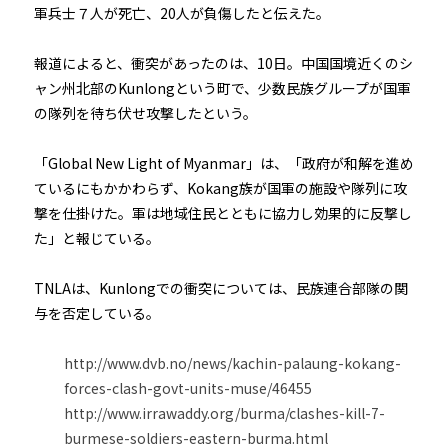
軍兵士７人が死亡、20人が負傷したと伝えた。
報道によると、衝突があったのは、10日。中国国境近くのシ
ャン州北部のKunlongという町で、少数民族グループが国軍
の隊列を待ち伏せ攻撃したという。
「Global New Light of Myanmar」は、「政府が和解を進め
ているにもかかわらず、Kokang族が国軍の施設や隊列に攻
撃を仕掛けた。軍は地域住民とともに協力し効果的に反撃し
た」と報じている。
TNLAは、Kunlongでの衝突については、民族連合部隊の関
与を否定している。
http://www.dvb.no/news/kachin-palaung-kokang-
forces-clash-govt-units-muse/46455
http://www.irrawaddy.org/burma/clashes-kill-7-
burmese-soldiers-eastern-burma.html