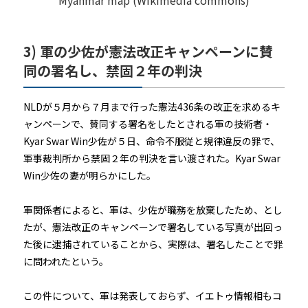
3) 軍の少佐が憲法改正キャンペーンに賛
同の署名し、禁固２年の判決
NLDが５月から７月まで行った憲法436条の改正を求めるキ
ャンペーンで、賛同する署名をしたとされる軍の技術者・
Kyar Swar Win少佐が５日、命令不服従と規律違反の罪で、
軍事裁判所から禁固２年の判決を言い渡された。Kyar Swar
Win少佐の妻が明らかにした。
軍関係者によると、軍は、少佐が職務を放棄したため、とし
たが、憲法改正のキャンペーンで署名している写真が出回っ
た後に逮捕されていることから、実際は、署名したことで罪
に問われたという。
この件について、軍は発表しておらず、イエトゥ情報相もコ