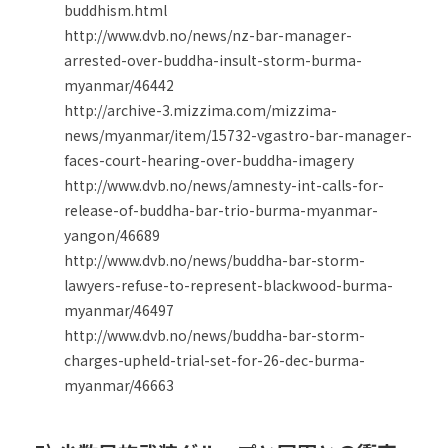
buddhism.html
http://www.dvb.no/news/nz-bar-manager-
arrested-over-buddha-insult-storm-burma-
myanmar/46442
http://archive-3.mizzima.com/mizzima-
news/myanmar/item/15732-vgastro-bar-manager-
faces-court-hearing-over-buddha-imagery
http://www.dvb.no/news/amnesty-int-calls-for-
release-of-buddha-bar-trio-burma-myanmar-
yangon/46689
http://www.dvb.no/news/buddha-bar-storm-
lawyers-refuse-to-represent-blackwood-burma-
myanmar/46497
http://www.dvb.no/news/buddha-bar-storm-
charges-upheld-trial-set-for-26-dec-burma-
myanmar/46663