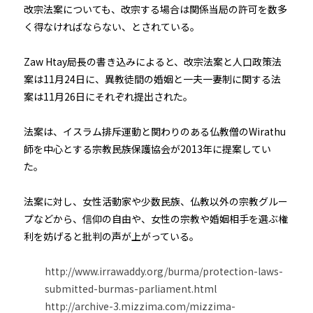
改宗法案についても、改宗する場合は関係当局の許可を数多
く得なければならない、とされている。
Zaw Htay局長の書き込みによると、改宗法案と人口政策法
案は11月24日に、異教徒間の婚姻と一夫一妻制に関する法
案は11月26日にそれぞれ提出された。
法案は、イスラム排斥運動と関わりのある仏教僧のWirathu
師を中心とする宗教民族保護協会が2013年に提案してい
た。
法案に対し、女性活動家や少数民族、仏教以外の宗教グルー
プなどから、信仰の自由や、女性の宗教や婚姻相手を選ぶ権
利を妨げると批判の声が上がっている。
http://www.irrawaddy.org/burma/protection-laws-
submitted-burmas-parliament.html
http://archive-3.mizzima.com/mizzima-