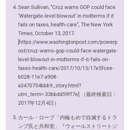
Sean Sullivan, "Cruz warns GOP could face
'Watergate-level blowout' in midterms if it
fails on taxes, health-care", The New York
Times, October 13, 2017.
[https://www.washingtonpost.com/powerp
ost/cruz-warns-gop-could-face-watergate-
level-blowout-in-midterms-if-it-fails-on-
taxes-health-care/2017/10/13/17e5fcee-
b028-11e7-a908-
a3470754bbb9_story.html?
utm_term=.33bbdd59ff7e] （最終検索日：
2017年12月4日）
カール・ローブ「内輪もめで自滅するトラ
ンプ氏と共和党」『ウォールストリートジ