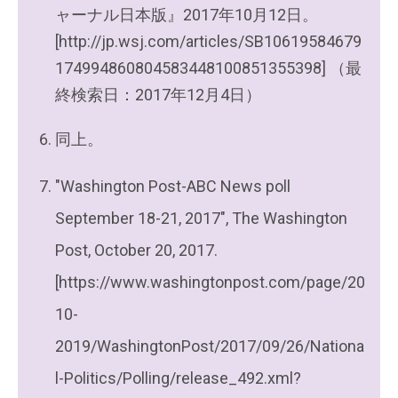
ャーナル日本版』2017年10月12日。
[http://jp.wsj.com/articles/SB10619584679
174994860804583448100851355398] （最
終検索日：2017年12月4日）
同上。
"Washington Post-ABC News poll
September 18-21, 2017", The Washington
Post, October 20, 2017.
[https://www.washingtonpost.com/page/20
10-
2019/WashingtonPost/2017/09/26/Nationa
l-Politics/Polling/release_492.xml?