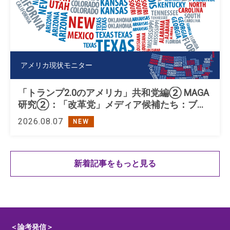
アメリカ現状モニター
「トランプ2.0のアメリカ」共和党編② MAGA
研究②：「改革党」メディア候補たち：ブキ
ャナン、ペロー、トランプ
2026.08.07
NEW
新着記事をもっと見る
＜論考発信＞